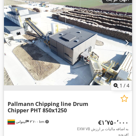
1
/
4
Pallmann
Chipping line Drum
Chipper PHT 850x1250
‎€۱٬۷۵۰٬۰۰۰
۳٬۶۰۰ km
لیتوانی
EXW VB به اضافه مالیات بر ارزش
افزوده