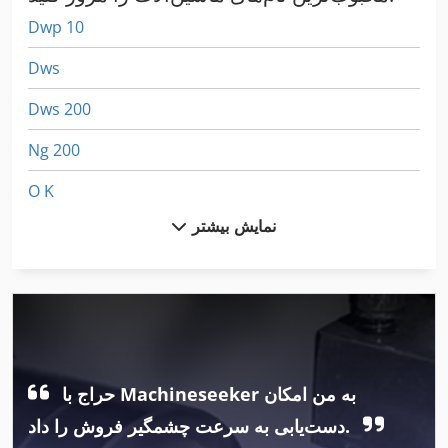
Dwp 10
Dws
Dws 200
Ng 200
O K
نمایش بیشتر
Paus Gt 18
Paus Rl 852
Ppl
Pu
حراج با Machineseeker به من امکان
Pwa
دست‌یابی به سرعت چشمگیر فروش را داد.
Uw 3