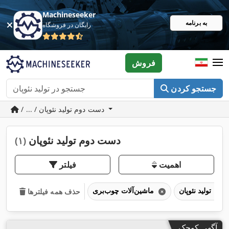
Machineseeker
به برنامه
رایگان در فروشگاه
فروش
جستجو کردن
/ ... / دست دوم تولید نئوپان
دست دوم تولید نئوپان
(۱)
اهمیت
فیلتر
تولید نئوپان
ماشین‌آلات چوب‌بری
حذف همه فیلترها
آگهی کوچک