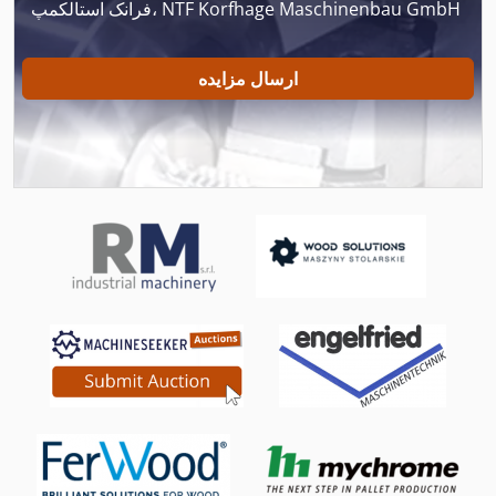
فرانک استالکمپ، NTF Korfhage Maschinenbau GmbH
Wadkin Ux
Wap Gt
ارسال مزایده
Wap Sq 650 11
Wohlhaupter Upa 1
Ws 54
Wss فر
تانک های خنک کننده
دالی محور تولید کننده
ذوزنقه ورق 310 135
فیوز Hh
نصب شده