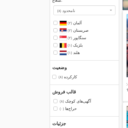
شعاع:
نامحدود
(۸)
آلمان
(۲)
صربستان
(۲)
سنگاپور
(۲)
بلژیک
(۱)
هلند
(۱)
وضعیت
کارکرده
(۸)
قالب فروش
آگهی‌های کوچک
(۸)
حراج‌ها
(۰)
جزئیات