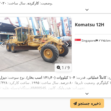
,
وضعیت:
کارکرده
, سال ساخت:
۲۰۲۰
Komatsu
12H
Singapore
۶٬۲۷۵ k
1
/
9
رد:
کاملاً عملیاتی
, قدرت:
۱۰۴ کیلووات (۱۴۱٫۴۰ اسب بخار)
, نوع سوخت:
دیزل
م
, وضعیت تایرها:
۸۰ درصد
, سال ساخت:
۱۹۹۵
, ساعت کارکرد:
,
, تجهیزات:
هیدرولیک, کابین
4XM00545
دستگاه/وسیله نقلیه:
ذخیره جستجو