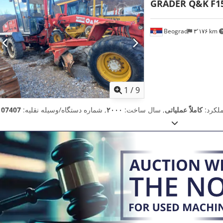
GRADER Q&K
F1
Beograd
۳٬۱۷۶ km
1
/
9
ملکرد:
کاملاً عملیاتی
, سال ساخت:
۲۰۰۰
, شماره دستگاه/وسیله نقلیه: