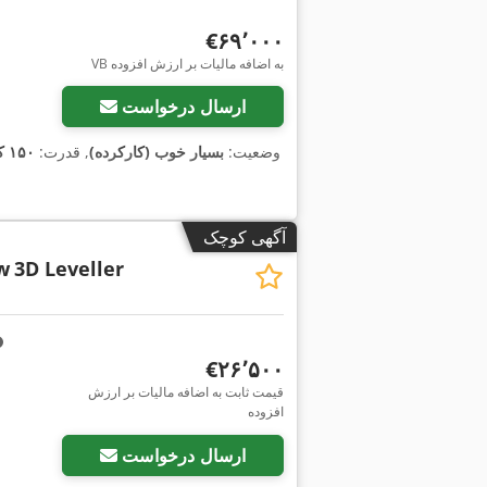
‎€۶۹٬۰۰۰
VB به اضافه مالیات بر ارزش افزوده
ارسال درخواست
وضعیت:
بسیار خوب (کارکرده)
, قدرت:
۱۵۰ کیلووات (۲۰۳٫۹۴ اسب بخار)
آگهی کوچک
w
3D Leveller
‎€۲۶٬۵۰۰
قیمت ثابت به اضافه مالیات بر ارزش
افزوده
ارسال درخواست