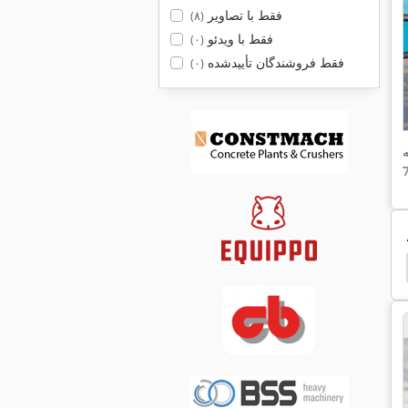
فقط با تصاویر
(۸)
فقط با ویدئو
(۰)
فقط فروشندگان تأییدشده
(۰)
lland 490
New Holland 488
New Holland 455