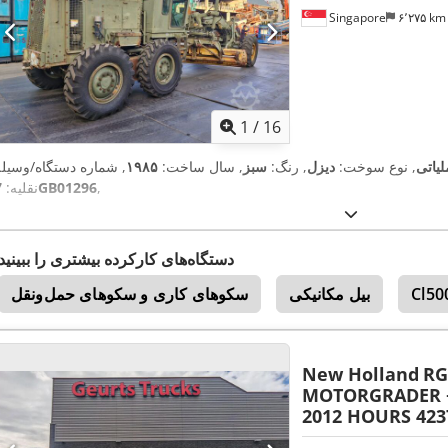
Singapore
۶٬۲۷۵ k
1
/
16
لیاتی
, نوع سوخت:
دیزل
, رنگ:
سبز
, سال ساخت:
۱۹۸۵
, شماره دستگاه/وسیله
,
7GB01296
نقلیه:
دستگاه‌های کارکرده بیشتری را ببینید
Cl50
بیل مکانیکی
سکوهای کاری و سکوهای حمل‌ونقل
New Holland
RG
MOTORGRADER +
2012 HOURS 423