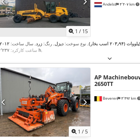
Andelst
۴٬۴۰۷ km
1
/
15
, نوع سوخت:
دیزل
, رنگ:
زرد
, سال ساخت:
۲۰۱۲
,
۴٬۲۳۷ h
ساعت کارکرد:
AP Machinebou
2650TT
Beveren
۴٬۴۹۲ km
1
/
5