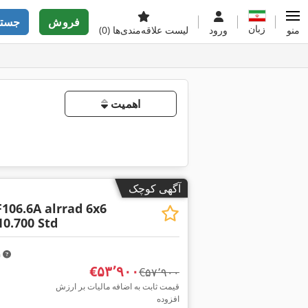
فروش
جستج
زبان
منو
ورود
لیست علاقه‌مندی‌ها
(0)
اهمیت
آگهی کوچک
F106.6A alrrad 6x6
10.700 Std
m
‎€۵۳٬۹۰۰
‎€۵۷٬۹۰۰
قیمت ثابت به اضافه مالیات بر ارزش
افزوده