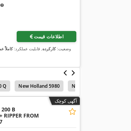
m
اطلاعات قیمت
وضعیت:
کارکرده
, قابلیت عملکرد:
کاملاً عم
0 Q
New Holland 5980
New Holland 5635
Ne
آگهی کوچک
 200 B
 RIPPER FROM
7