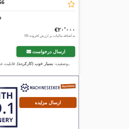
56
‎€۲۰٬۰۰۰
VB به اضافه مالیات بر ارزش افزوده
ارسال درخواست
,
107407,
وضعیت:
بسیار خوب (کارکرده)
, قابلیت ع
ارسال مزایده