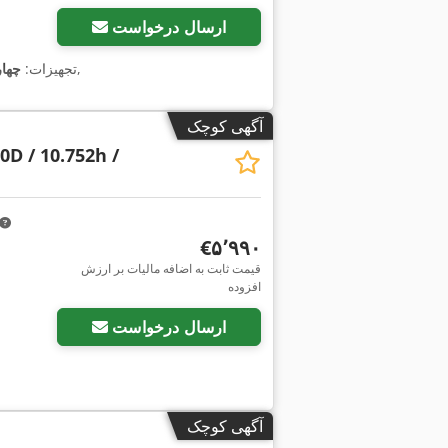
ارسال درخواست
,
, تجهیزات:
چها
آگهی کوچک
0D / 10.752h /
‎€۵٬۹۹۰
قیمت ثابت به اضافه مالیات بر ارزش
افزوده
ارسال درخواست
آگهی کوچک