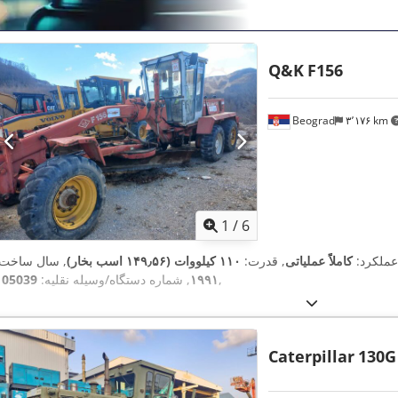
Q&K
F156
Beograd
۳٬۱۷۶ km
1
/
6
 عملکرد:
کاملاً عملیاتی
, قدرت:
۱۱۰ کیلووات (۱۴۹٫۵۶ اسب بخار)
, سال ساخت:
,
۱۹۹۱
, شماره دستگاه/وسیله نقلیه:
105039
Caterpillar
130G