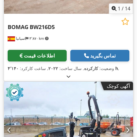
1
/
14
BOMAG
BW216D5
۴٬۸۷۰ km
اسپانیا
تماس بگیرید
اطلاعات قیمت
,
۴٬۱۴۰ h
وضعیت:
کارکرده
, سال ساخت:
۲۰۲۲
, ساعت کارکرد:
آگهی کوچک