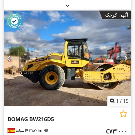
آگهی کوچک
1
/
15
BOMAG
BW216D5
‎€۷۳٬۰۰۰
۴٬۸۷۰ km
اسپانیا