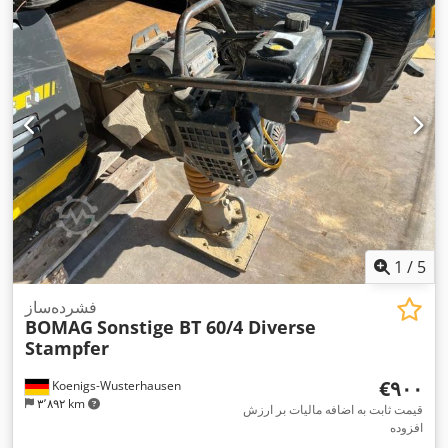
1
/
5
فشرده‌ساز
BOMAG
Sonstige BT 60/4 Diverse
Stampfer
‎€۹۰۰
Koenigs-Wusterhausen
۳٬۸۹۲ km
قیمت ثابت به اضافه مالیات بر ارزش
افزوده