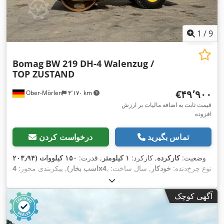
1
/
9
Bomag
BW 219 DH-4 Walenzug /
TOP ZUSTAND
‎€۴۹٬۹۰۰
Ober-Mörlen
۴٬۱۷۰ km
قیمت ثابت به اضافه مالیات بر ارزش
افزوده
تماس بگیرید
درخواست کردن
وضعیت:
کارکرده
, کارکرد:
۱ کیلومتر
, قدرت:
۱۵۰ کیلووات (۲۰۳٫۹۴
, نوع چرخ‌دنده:
خودکار
, سال ساخت:
4x4
اسب بخار)
, پیکربندی محور:
۲۰۱۳
,
آگهی کوچک