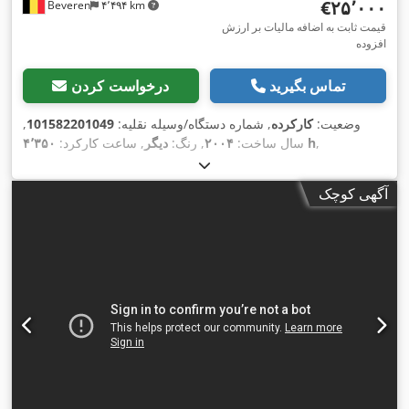
‎€۲۵٬۰۰۰
Beveren
۴٬۴۹۴ km
قیمت ثابت به اضافه مالیات بر ارزش
افزوده
تماس بگیرید
درخواست کردن
وضعیت:
کارکرده
, شماره دستگاه/وسیله نقلیه:
101582201049
,
,
۴٬۳۵۰ h
سال ساخت:
۲۰۰۴
, رنگ:
دیگر
, ساعت کارکرد:
آگهی کوچک