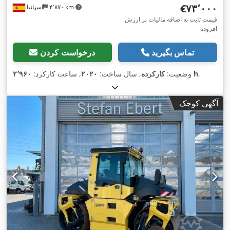
‎€۷۳٬۰۰۰
۴٬۸۷۰ km
اسپانیا
قیمت ثابت به اضافه مالیات بر ارزش
افزوده
تماس بگیرید
درخواست کردن
,
۲٬۹۶۰ h
وضعیت:
کارکرده
, سال ساخت:
۲۰۲۰
, ساعت کارکرد:
آگهی کوچک