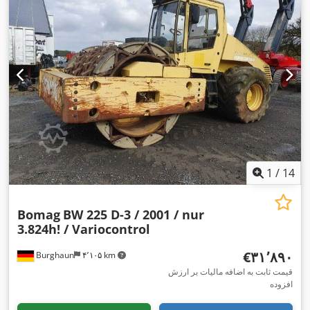
1
/
14
Bomag
BW 225 D-3 / 2001 / nur
3.824h! / Variocontrol
‎€۳۱٬۸۹۰
Burghaun
۴٬۱۰۵ km
قیمت ثابت به اضافه مالیات بر ارزش
افزوده