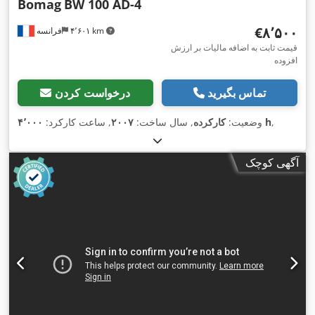
Bomag
BW 100 AD-4
‎€۸٬۵۰۰
۴٬۶۰۱ km
فرانسه
قیمت ثابت به اضافه مالیات بر ارزش
افزوده
تماس بگیرید
درخواست کردن
,
۴٬۰۰۰ h
وضعیت:
کارکرده
, سال ساخت:
۲۰۰۷
, ساعت کارکرد:
آگهی کوچک