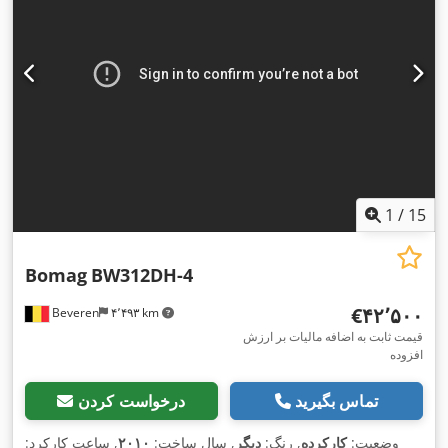
1
/
15
Bomag
BW312DH-4
‎€۴۲٬۵۰۰
Beveren
۴٬۴۹۳ km
قیمت ثابت به اضافه مالیات بر ارزش
افزوده
تماس بگیرید
درخواست کردن
وضعیت:
کارکرده
, رنگ:
دیگر
, سال ساخت:
۲۰۱۰
, ساعت کارکرد: