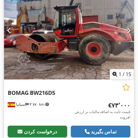
1
/
15
BOMAG
BW216D5
‎€۷۳٬۰۰۰
۴٬۸۷۰ km
اسپانیا
قیمت ثابت به اضافه مالیات بر ارزش
افزوده
تماس بگیرید
درخواست کردن