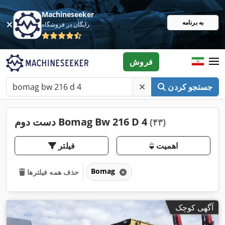
Machineseeker
به برنامه
رایگان در فروشگاه
فروش
جستجو کردن
دست دوم Bomag Bw 216 D 4
(۴۳)
اهمیت
فیلتر
Bomag
حذف همه فیلترها
آگهی کوچک