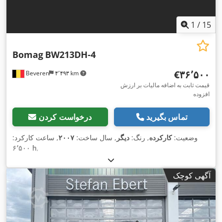
1
/
15
Bomag
BW213DH-4
‎€۳۶٬۵۰۰
Beveren
۴٬۴۹۳ km
قیمت ثابت به اضافه مالیات بر ارزش
افزوده
تماس بگیرید
درخواست کردن
وضعیت:
کارکرده
, رنگ:
دیگر
, سال ساخت:
۲۰۰۷
, ساعت کارکرد:
۶٬۵۰۰ h
,
آگهی کوچک