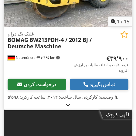
1
/
15
غلتک تک درام
BOMAG
BW213PDH-4 / 2012 BJ /
Deutsche Maschine
‎€۳۹٬۹۰۰
Neumünster
۴٬۱۸۵ km
قیمت ثابت به اضافه مالیات بر ارزش
افزوده
تماس بگیرید
درخواست کردن
,
۵٬۵۹۸ h
وضعیت:
کارکرده
, سال ساخت:
۲۰۱۲
, ساعت کارکرد:
آگهی کوچک