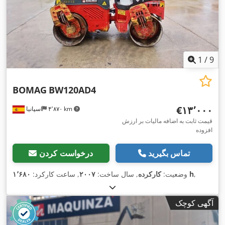
1
/
9
BOMAG
BW120AD4
‎€۱۳٬۰۰۰
۴٬۸۷۰ km
اسپانیا
قیمت ثابت به اضافه مالیات بر ارزش
افزوده
تماس بگیرید
درخواست کردن
,
۱٬۶۸۰ h
وضعیت:
کارکرده
, سال ساخت:
۲۰۰۷
, ساعت کارکرد:
آگهی کوچک