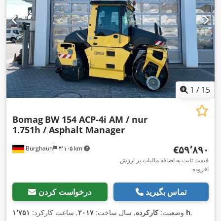
1
/
15
Bomag
BW 154 ACP-4i AM / nur
1.751h / Asphalt Manager
‎€۵۹٬۸۹۰
Burghaun
۴٬۱۰۵ km
قیمت ثابت به اضافه مالیات بر ارزش
افزوده
تماس بگیرید
درخواست کردن
,
۱٬۷۵۱ h
وضعیت:
کارکرده
, سال ساخت:
۲۰۱۷
, ساعت کارکرد: