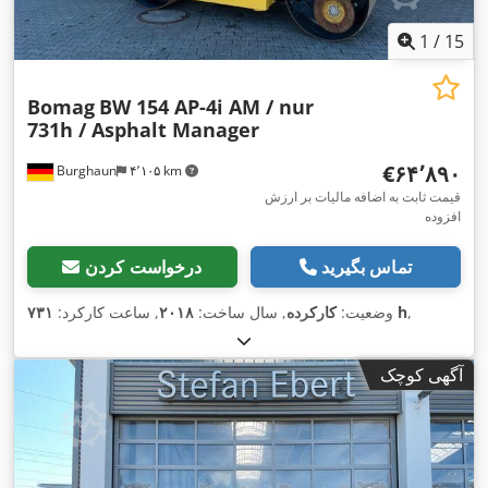
1
/
15
Bomag
BW 154 AP-4i AM / nur
731h / Asphalt Manager
‎€۶۴٬۸۹۰
Burghaun
۴٬۱۰۵ km
قیمت ثابت به اضافه مالیات بر ارزش
افزوده
تماس بگیرید
درخواست کردن
,
۷۳۱ h
وضعیت:
کارکرده
, سال ساخت:
۲۰۱۸
, ساعت کارکرد:
آگهی کوچک