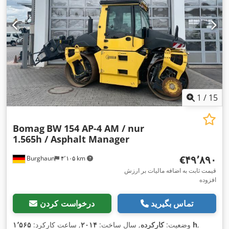
1
/
15
Bomag
BW 154 AP-4 AM / nur
1.565h / Asphalt Manager
‎€۴۹٬۸۹۰
Burghaun
۴٬۱۰۵ km
قیمت ثابت به اضافه مالیات بر ارزش
افزوده
تماس بگیرید
درخواست کردن
,
۱٬۵۶۵ h
وضعیت:
کارکرده
, سال ساخت:
۲۰۱۴
, ساعت کارکرد: