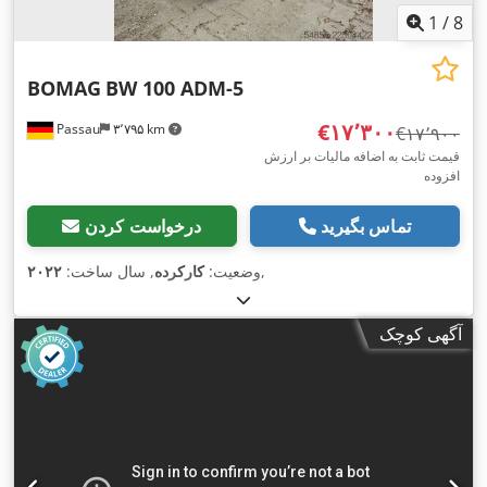
1
/
8
BOMAG
BW 100 ADM-5
‎€۱۷٬۳۰۰
Passau
۳٬۷۹۵ km
‎€۱۷٬۹۰۰
قیمت ثابت به اضافه مالیات بر ارزش
افزوده
تماس بگیرید
درخواست کردن
,
وضعیت:
کارکرده
, سال ساخت:
۲۰۲۲
آگهی کوچک