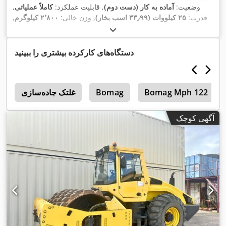
وضعیت:
آماده به کار (دست دوم)
, قابلیت عملکرد:
کاملاً عملیاتی
,
قدرت:
۲۵ کیلووات (۳۳٫۹۹ اسب بخار)
, وزن خالی:
۲٬۸۰۰ کیلوگرم
,
,
۲٬۹۵۰ h
سال ساخت:
۲۰۰۷
, ساعت کارکرد:
دستگاه‌های کارکرده بیشتری را ببینید
Bomag Mph 122
Bomag
غلتک جاده‌سازی
4
آگهی کوچک