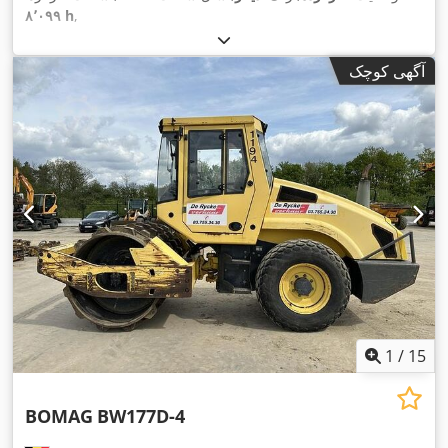
۸٬۰۹۹ h
,
آگهی کوچک
1
/
15
BOMAG
BW177D-4