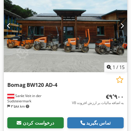
1
/
15
Bomag
BW120 AD-4
‎€۹٬۹۰۰
Sankt Veit in der
Südsteiermark
VB به اضافه مالیات بر ارزش افزوده
۳٬۵۸۸ km
تماس بگیرید
درخواست کردن