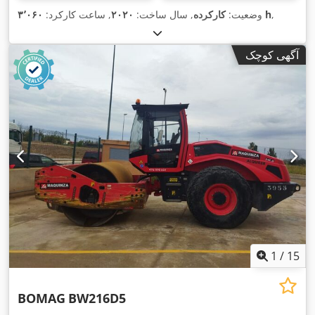
,
۳٬۰۶۰ h
وضعیت:
کارکرده
, سال ساخت:
۲۰۲۰
, ساعت کارکرد:
آگهی کوچک
1
/
15
BOMAG
BW216D5