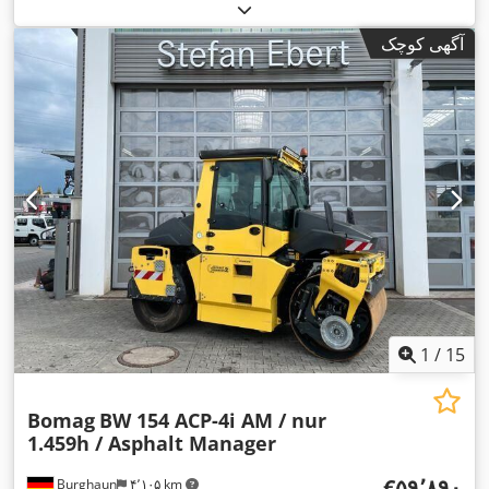
آگهی کوچک
1
/
15
Bomag
BW 154 ACP-4i AM / nur
1.459h / Asphalt Manager
‎€۵۹٬۸۹۰
Burghaun
۴٬۱۰۵ km