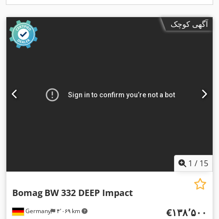
آگهی کوچک
1
/
15
Bomag
BW 332 DEEP Impact
‎€۱۳۸٬۵۰۰
Germany
۴٬۰۶۹ km