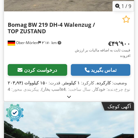
1
/
9
Bomag
BW 219 DH-4 Walenzug /
TOP ZUSTAND
‎€۴۹٬۹۰۰
Ober-Mörlen
۴٬۱۷۰ km
قیمت ثابت به اضافه مالیات بر ارزش
افزوده
تماس بگیرید
درخواست کردن
وضعیت:
کارکرده
, کارکرد:
۱ کیلومتر
, قدرت:
۱۵۰ کیلووات (۲۰۳٫۹۴
, نوع چرخ‌دنده:
خودکار
, سال ساخت:
4x4
اسب بخار)
, پیکربندی محور:
۲۰۱۳
,
آگهی کوچک