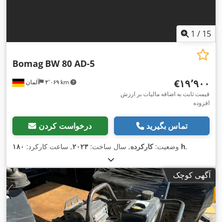
1
/
15
Bomag
BW 80 AD-5
‎€۱۹٬۹۰۰
۴٬۰۶۹ km
آلمان
قیمت ثابت به اضافه مالیات بر ارزش
افزوده
تماس بگیرید
درخواست کردن
,
۱۸۰ h
وضعیت:
کارکرده
, سال ساخت:
۲۰۲۳
, ساعت کارکرد:
آگهی کوچک