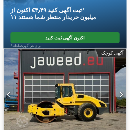
*
اکنون از ‎€۴٫۴۹ ثبت آگهی کنید
۱۱ میلیون خریدار
منتظر شما هستند
اکنون آگهی ثبت کنید
*برای هر آگهی/ماهانه
آگهی کوچک