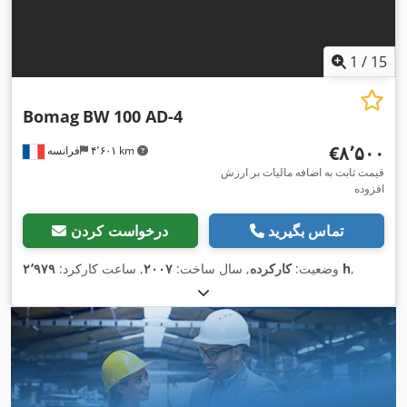
1
/
15
Bomag
BW 100 AD-4
‎€۸٬۵۰۰
۴٬۶۰۱ km
فرانسه
قیمت ثابت به اضافه مالیات بر ارزش
افزوده
تماس بگیرید
درخواست کردن
,
۲٬۹۷۹ h
وضعیت:
کارکرده
, سال ساخت:
۲۰۰۷
, ساعت کارکرد: