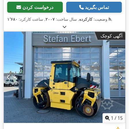
تماس بگیرید
درخواست کردن
,
۱٬۶۸۰ h
وضعیت:
کارکرده
, سال ساخت:
۲۰۰۷
, ساعت کارکرد:
آگهی کوچک
1
/
15