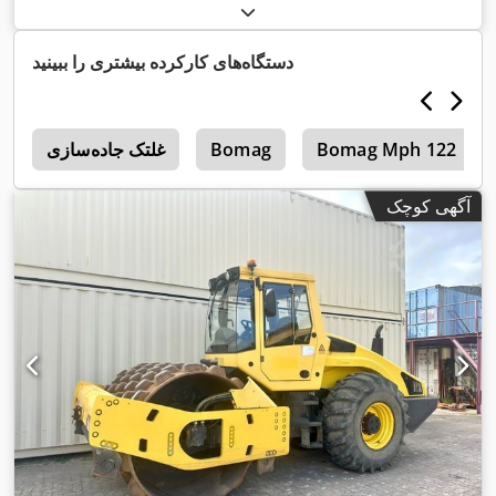
,
۲٬۹۵۰ h
سال ساخت:
۲۰۰۷
, ساعت کارکرد:
دستگاه‌های کارکرده بیشتری را ببینید
Bomag Mph 122
Bomag
غلتک جاده‌سازی
4
آگهی کوچک