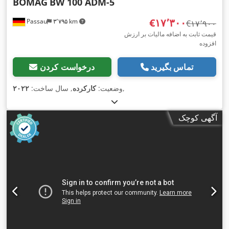
BOMAG
BW 100 ADM-5
‎€۱۷٬۳۰۰
Passau
۳٬۷۹۵ km
‎€۱۷٬۹۰۰
قیمت ثابت به اضافه مالیات بر ارزش
افزوده
تماس بگیرید
درخواست کردن
,
وضعیت:
کارکرده
, سال ساخت:
۲۰۲۲
آگهی کوچک