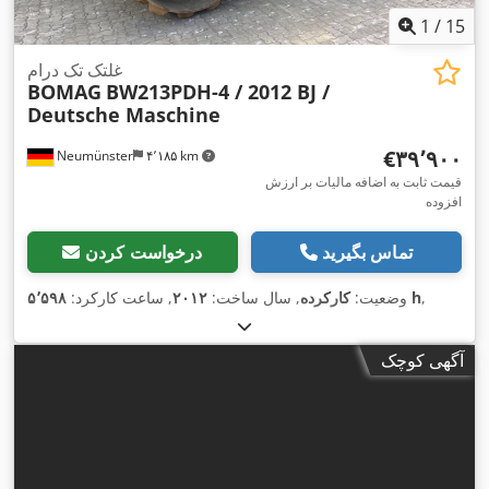
1
/
15
غلتک تک درام
BOMAG
BW213PDH-4 / 2012 BJ /
Deutsche Maschine
‎€۳۹٬۹۰۰
Neumünster
۴٬۱۸۵ km
قیمت ثابت به اضافه مالیات بر ارزش
افزوده
تماس بگیرید
درخواست کردن
,
۵٬۵۹۸ h
وضعیت:
کارکرده
, سال ساخت:
۲۰۱۲
, ساعت کارکرد:
آگهی کوچک