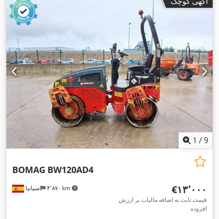
آگهی کوچک
1
/
9
BOMAG
BW120AD4
‎€۱۳٬۰۰۰
۴٬۸۷۰ km
اسپانیا
قیمت ثابت به اضافه مالیات بر ارزش
افزوده