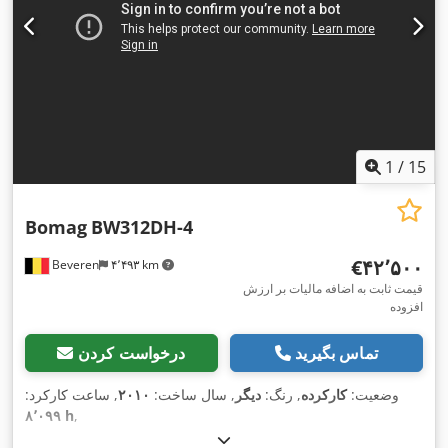
1
/
15
Bomag
BW312DH-4
‎€۴۲٬۵۰۰
Beveren
۴٬۴۹۳ km
قیمت ثابت به اضافه مالیات بر ارزش
افزوده
تماس بگیرید
درخواست کردن
وضعیت:
کارکرده
, رنگ:
دیگر
, سال ساخت:
۲۰۱۰
, ساعت کارکرد:
۸٬۰۹۹ h
,