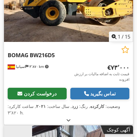
1
/
15
BOMAG
BW216D5
‎€۷۳٬۰۰۰
۴٬۸۷۰ km
اسپانیا
قیمت ثابت به اضافه مالیات بر ارزش
افزوده
تماس بگیرید
درخواست کردن
وضعیت:
کارکرده
, رنگ:
زرد
, سال ساخت:
۲۰۲۱
, ساعت کارکرد:
۳٬۸۲۰ h
,
آگهی کوچک