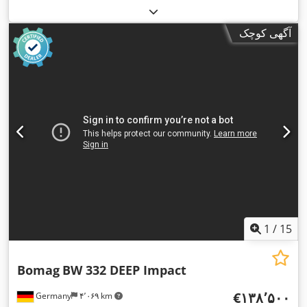
آگهی کوچک
1
/
15
Bomag
BW 332 DEEP Impact
‎€۱۳۸٬۵۰۰
Germany
۴٬۰۶۹ km