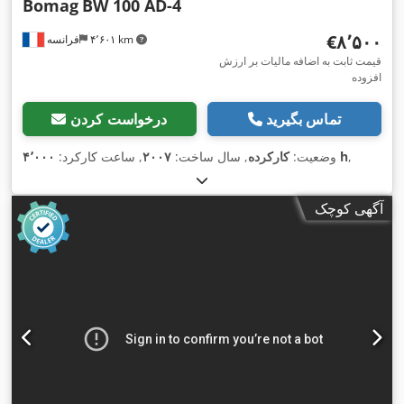
Bomag
BW 100 AD-4
‎€۸٬۵۰۰
۴٬۶۰۱ km
فرانسه
قیمت ثابت به اضافه مالیات بر ارزش
افزوده
تماس بگیرید
درخواست کردن
,
۴٬۰۰۰ h
وضعیت:
کارکرده
, سال ساخت:
۲۰۰۷
, ساعت کارکرد:
آگهی کوچک