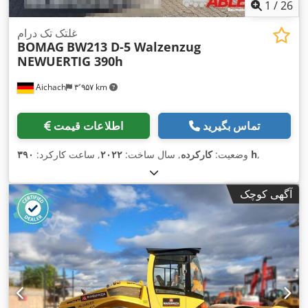
1
/
26
غلتک تک درام
BOMAG
BW213 D-5 Walzenzug
NEWUERTIG 390h
Aichach
۳٬۹۵۷ km
تماس بگیرید
اطلاعات قیمت
,
۳۹۰ h
وضعیت:
کارکرده
, سال ساخت:
۲۰۲۲
, ساعت کارکرد:
آگهی کوچک