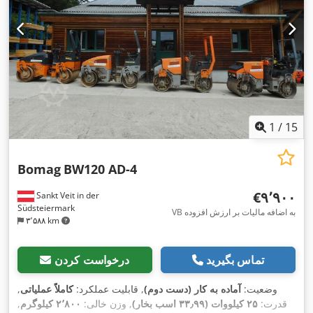
1
/
15
Bomag
BW120 AD-4
‎€۹٬۹۰۰
Sankt Veit in der
Südsteiermark
VB به اضافه مالیات بر ارزش افزوده
۳٬۵۸۸ km
تماس بگیرید
درخواست کردن
وضعیت:
آماده به کار (دست دوم)
, قابلیت عملکرد:
کاملاً عملیاتی
,
قدرت:
۲۵ کیلووات (۳۳٫۹۹ اسب بخار)
, وزن خالی:
۲٬۸۰۰ کیلوگرم
,