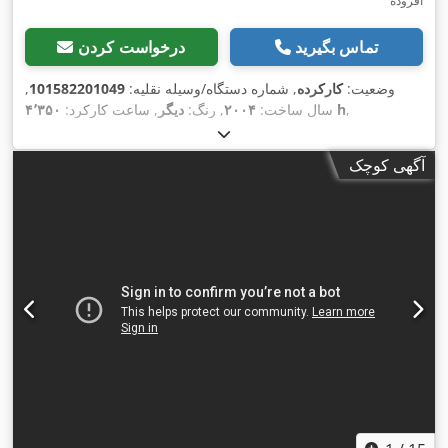
افزوده
تماس بگیرید
درخواست کردن
وضعیت:
کارکرده
, شماره دستگاه/وسیله نقلیه:
101582201049
,
,
۴٬۳۵۰ h
سال ساخت:
۲۰۰۴
, رنگ:
دیگر
, ساعت کارکرد:
آگهی کوچک