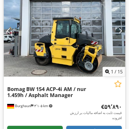
1
/
15
Bomag
BW 154 ACP-4i AM / nur
1.459h / Asphalt Manager
‎€۵۹٬۸۹۰
Burghaun
۴٬۱۰۵ km
قیمت ثابت به اضافه مالیات بر ارزش
افزوده