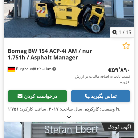
1
/
15
Bomag
BW 154 ACP-4i AM / nur
1.751h / Asphalt Manager
‎€۵۹٬۸۹۰
Burghaun
۴٬۱۰۵ km
قیمت ثابت به اضافه مالیات بر ارزش
افزوده
تماس بگیرید
درخواست کردن
,
۱٬۷۵۱ h
وضعیت:
کارکرده
, سال ساخت:
۲۰۱۷
, ساعت کارکرد:
آگهی کوچک