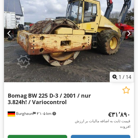
1
/
14
Bomag
BW 225 D-3 / 2001 / nur
3.824h! / Variocontrol
‎€۳۱٬۸۹۰
Burghaun
۴٬۱۰۵ km
قیمت ثابت به اضافه مالیات بر ارزش
افزوده