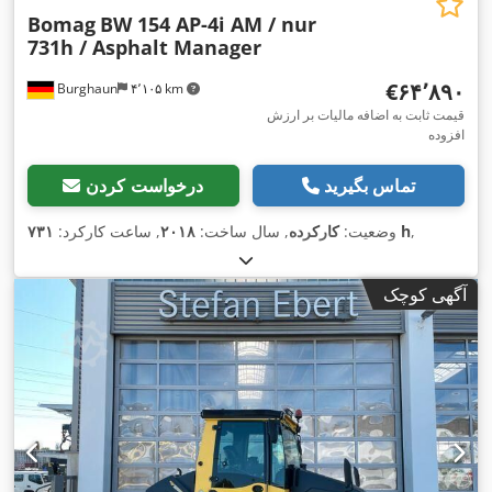
Bomag
BW 154 AP-4i AM / nur
731h / Asphalt Manager
‎€۶۴٬۸۹۰
Burghaun
۴٬۱۰۵ km
قیمت ثابت به اضافه مالیات بر ارزش
افزوده
تماس بگیرید
درخواست کردن
,
۷۳۱ h
وضعیت:
کارکرده
, سال ساخت:
۲۰۱۸
, ساعت کارکرد:
آگهی کوچک