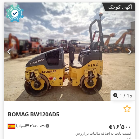
آگهی کوچک
1
/
15
BOMAG
BW120AD5
‎€۱۶٬۵۰۰
۴٬۸۷۰ km
اسپانیا
قیمت ثابت به اضافه مالیات بر ارزش
افزوده