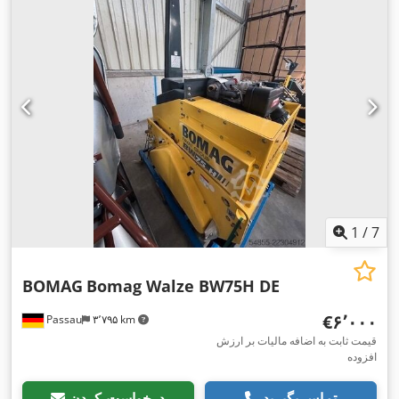
1
/
7
BOMAG
Bomag Walze BW75H DE
‎€۶٬۰۰۰
Passau
۳٬۷۹۵ km
قیمت ثابت به اضافه مالیات بر ارزش
افزوده
تماس بگیرید
درخواست کردن