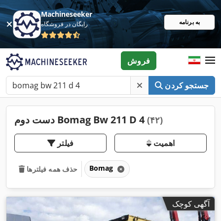
Machineseeker
به برنامه
رایگان در فروشگاه
فروش
جستجو کردن
دست دوم Bomag Bw 211 D 4
(۴۲)
اهمیت
فیلتر
Bomag
حذف همه فیلترها
آگهی کوچک