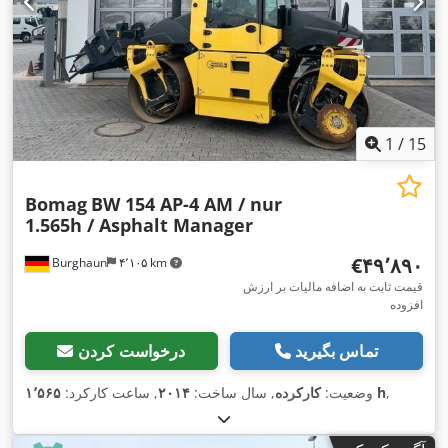
1
/
15
Bomag
BW 154 AP-4 AM / nur
1.565h / Asphalt Manager
‎€۴۹٬۸۹۰
Burghaun
۴٬۱۰۵ km
قیمت ثابت به اضافه مالیات بر ارزش
افزوده
تماس بگیرید
درخواست کردن
,
۱٬۵۶۵ h
وضعیت:
کارکرده
, سال ساخت:
۲۰۱۴
, ساعت کارکرد: