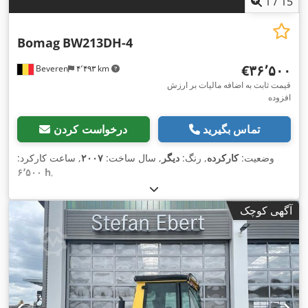
1
/
15
Bomag
BW213DH-4
‎€۳۶٬۵۰۰
Beveren
۴٬۴۹۳ km
قیمت ثابت به اضافه مالیات بر ارزش
افزوده
تماس بگیرید
درخواست کردن
وضعیت:
کارکرده
, رنگ:
دیگر
, سال ساخت:
۲۰۰۷
, ساعت کارکرد:
۶٬۵۰۰ h
,
آگهی کوچک