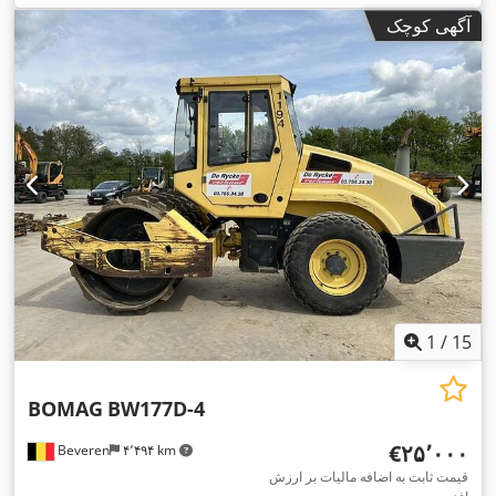
آگهی کوچک
1
/
15
BOMAG
BW177D-4
‎€۲۵٬۰۰۰
Beveren
۴٬۴۹۴ km
قیمت ثابت به اضافه مالیات بر ارزش