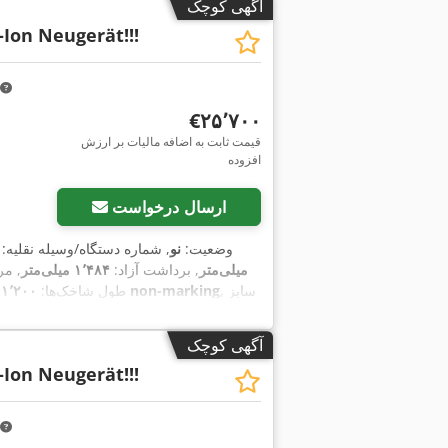
آگهی کوچک
-Ion Neugerät!!!
‎€۲۵٬۷۰۰
قیمت ثابت به اضافه مالیات بر ارزش
افزوده
ارسال درخواست
وضعیت:
نو
, شماره دستگاه/وسیله نقلیه:
میلی‌متر
, برداشت آزاد:
۱٬۴۸۴ میلی‌متر
, مر
, سایز
200/50-10 non-marking
, طول شاخک‌ها:
۱٬۲۰۰ میلی‌متر
آگهی کوچک
-Ion Neugerät!!!