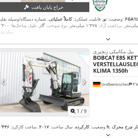
حراج پایان یافت
FGA1L
, شماره دستگاه/وسیله نقلیه:
وضعیت:
نو
, قابلیت عملکرد:
کاملاً عملیاتی
, برداشت آزاد:
۱٬۴۷۵ میلی‌متر
, نوع سوخت:
گاز
, طول شاخک‌ها:
۱٬۲۰۰
,
میلی‌متر
بیل مکانیکی زنجیری
BOBCAT
E85 KET
VERSTELLAUSLEG
KLIMA 1350h
Großweitzschen
۳
1
/
9
ار چرخ محرک
۱٬۴۳۶ h
وضعیت:
کارکرده
, سال ساخت:
۲۰۱۷
, ساعت کارکرد: