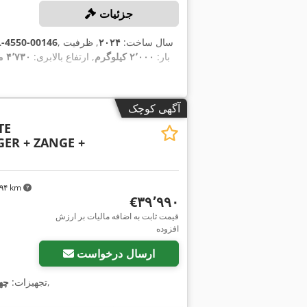
جزئیات
, سال ساخت:
۲۰۲۴
, ظرفیت
-4550-00146
بار:
۲٬۰۰۰ کیلوگرم
, ارتفاع بالابری:
۴٬۷۳۰ میلی‌متر
آگهی کوچک
TE
ER + ZANGE +
٬۸۹۴ km
‎€۳۹٬۹۹۰
قیمت ثابت به اضافه مالیات بر ارزش
افزوده
ارسال درخواست
,
, تجهیزات:
چه