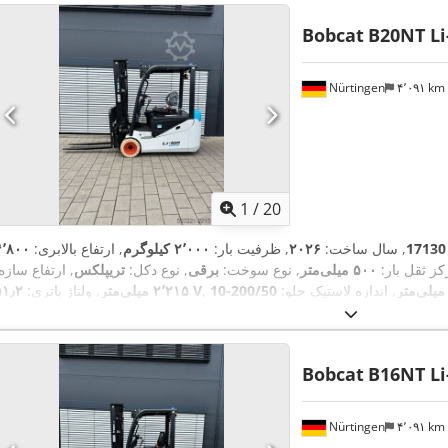
Bobcat
B20NT Li
Nürtingen
۴٬۰۹۱ km
1
/
20
17130
, سال ساخت:
۲۰۲۶
, ظرفیت بار:
۲٬۰۰۰ کیلوگرم
, ارتفاع بالابری:
۴٬۸۰۰
کز ثقل بار:
۵۰۰ میلی‌متر
, نوع سوخت:
برقی
, نوع دکل:
تریپلکس
, ارتفاع سازه
, اندازه لاستیک جلو:
۵۱٫۲ V
۲٬۲۱۵ میلی‌متر
, ولتاژ باتری:
,
, وزن کل:
۳٬۷۹۰ کیلوگرم
16x6-8 non marking
تایر عقب:
Bobcat
B16NT Li
Nürtingen
۴٬۰۹۱ km