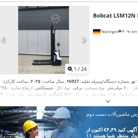
Bobcat
LSM12N 
Nürtingen
۴٬۰۹۱ km
1
/
24
:
نو
, شماره دستگاه/وسیله نقلیه:
16927
, سال ساخت:
۲۰۲۵
, ساعت کارکرد:
ار:
۶۰۰ میلی‌متر
, نوع سوخت:
برقی
, نوع دکل:
سیمپلکس
, ارتفاع سازه:
۲٬۲۸۰
ل شاخک‌ها:
۱٬۱۵۰ میلی‌متر
, وزن کل:
۵۷۶ کیلوگرم
۲۴ V
میلی‌متر
, ولتاژ باتری:
وش ماشین‌آلات دست دوم
‎€۴٫۴۹ ثبت آگهی کنید
یدار
منتظر شما هستند