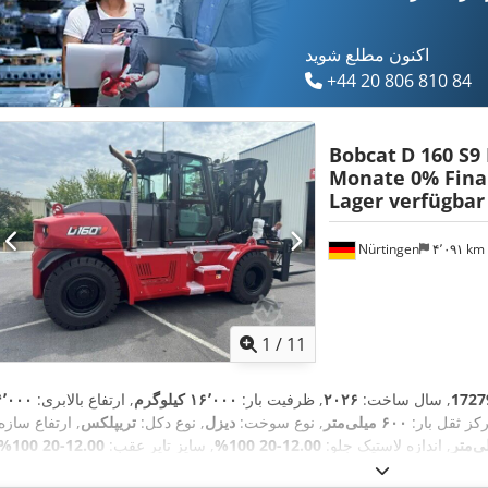
اکنون مطلع شوید
+44 20 806 810 84
Bobcat
D 160 S9
Monate 0% Fina
Lager verfügbar
Nürtingen
۴٬۰۹۱ km
1
/
11
1727
, سال ساخت:
۲۰۲۶
, ظرفیت بار:
۱۶٬۰۰۰ کیلوگرم
, ارتفاع بالابری:
۴٬۰۰۰
رکز ثقل بار:
۶۰۰ میلی‌متر
, نوع سوخت:
دیزل
, نوع دکل:
تریپلکس
, ارتفاع سازه
, اندازه لاستیک جلو:
12.00-20 100%
, سایز تایر عقب:
12.00-20 100%
,
وزن کل:
۱۹٬۳۰۰ کیلوگرم
, تجهیزات:
کابی