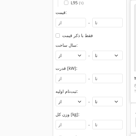
L95
(۱)
قیمت:
-
فقط با ذکر قیمت
سال ساخت:
-
قدرت [kW]:
-
ع
ثبت‌نام اولیه:
-
وزن کل [kg]:
دست پانچ
دست پان
دیدم خیلی دست
اکر
-