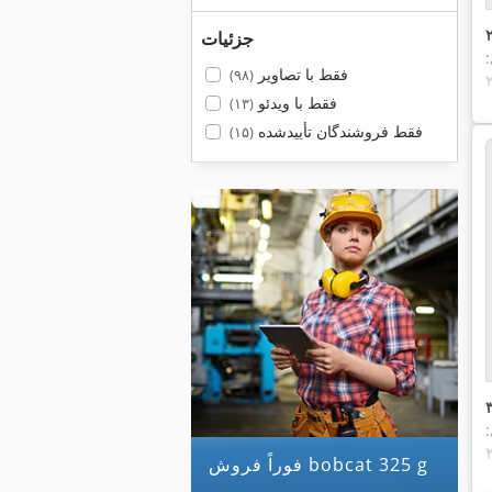
جزئیات
:
فقط با تصاویر
(۹۸)
فقط با ویدئو
(۱۳)
فقط فروشندگان تأییدشده
(۱۵)
:
فوراً فروش bobcat 325 g