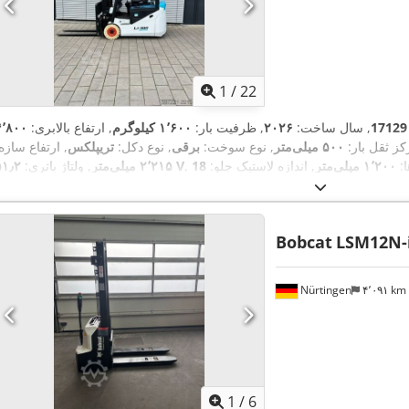
1
/
22
17129
, سال ساخت:
۲۰۲۶
, ظرفیت بار:
۱٬۶۰۰ کیلوگرم
, ارتفاع بالابری:
۴٬۸۰۰
کز ثقل بار:
۵۰۰ میلی‌متر
, نوع سوخت:
برقی
, نوع دکل:
تریپلکس
, ارتفاع سازه
ا:
۱٬۲۰۰ میلی‌متر
, اندازه لاستیک جلو:
۵۱٫۲ V
۲٬۲۱۵ میلی‌متر
, ولتاژ باتری:
,
, وزن کل:
۳٬۲۹۰ کیلوگرم
16x6-8 non marking
عقب:
Bobcat
LSM12N-i
Nürtingen
۴٬۰۹۱ km
1
/
6