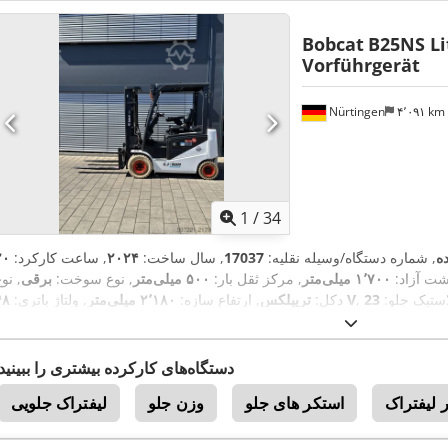
Bobcat
B25NS L
Vorführgerät
Nürtingen
۴٬۰۹۱ km
1
/
34
ه
, شماره دستگاه/وسیله نقلیه:
17037
, سال ساخت:
۲۰۲۴
, ساعت کارکرد:
شت آزاد:
۱٬۷۰۰ میلی‌متر
, مرکز ثقل بار:
۵۰۰ میلی‌متر
, نوع سوخت:
برقی
, نو
لاستیک جلو:
23X9-
۴۸ V
دکل:
تریپلکس
, ارتفاع سازه:
۲٬۱۸۰ میلی‌متر
, ولتاژ باتری:
,
, وزن کل:
۳٬۵۵۲ کیلوگرم
18X7-8
, سایز تایر عقب:
10
دستگاه‌های کارکرده بیشتری را ببینید
 لیفتراک
استکر های جلو
وزن جلو
لیفتراک جلویی