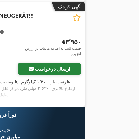
آگهی کوچک
NEUGERÄT!!!
‎€۳٬۹۵۰
قیمت ثابت به اضافه مالیات بر ارزش
افزوده
ارسال درخواست
, ظرفیت بار:
۱٬۲۰۰ کیلوگرم
,
۱ h
وضعیت
ارتفاع بالابری:
۳٬۶۲۰ میلی‌متر
, مرکز ثقل ب
,
, طو
فوراً فر
*
اکنون از 
۱۱ میلیون خر