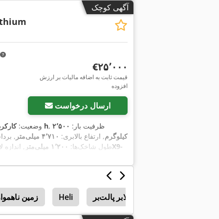
آگهی کوچک
ithium
‎€۲۵٬۰۰۰
قیمت ثابت به اضافه مالیات بر ارزش
افزوده
ارسال درخواست
, ظرفیت بار:
۲٬۵۰۰
۲۰ h
وضعیت:
کارکرد
کیلوگرم
, ارتفاع بالابری:
۴٬۷۱۰ میلی‌متر
, بردا
, طول شاخک‌ها:
۱٬۲۰۰ میلی‌متر
, اندازه 
بالابر پالت‌بر
Heli
زمین ناهموار