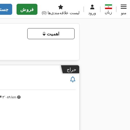
فروش
جستج
زبان
منو
ورود
لیست علاقه‌مندی‌ها
(0)
اهمیت
حراج
۴٬۰۸۹ km