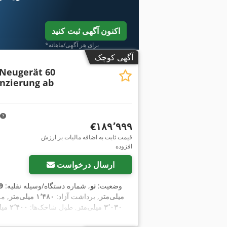
اکنون آگهی ثبت کنید
*برای هر آگهی/ماهانه
آگهی کوچک
 Neugerät 60
nzierung ab
‎€۱۸۹٬۹۹۹
قیمت ثابت به اضافه مالیات بر ارزش
افزوده
ارسال درخواست
وضعیت:
نو
, شماره دستگاه/وسیله نقلیه:
9
میلی‌متر
, برداشت آزاد:
۱٬۴۸۰ میلی‌متر
, م
۳٬۰۳۰ میلی‌متر
, طول شاخک‌ها:
۲٬۴۰۰ میلی‌متر