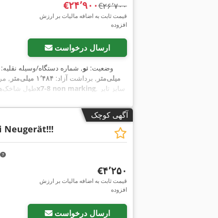
‎€۲۴٬۹۰۰
‎€۲۶٬۷۰۰
قیمت ثابت به اضافه مالیات بر ارزش
افزوده
ارسال درخواست
وضعیت:
نو
, شماره دستگاه/وسیله نقلیه:
میلی‌متر
, برداشت آزاد:
۱٬۴۸۴ میلی‌متر
, مر
, سایز تایر
18x7-8 non marking
, طول شاخک‌ه
آگهی کوچک
 Neugerät!!!
‎€۴٬۲۵۰
قیمت ثابت به اضافه مالیات بر ارزش
افزوده
ارسال درخواست