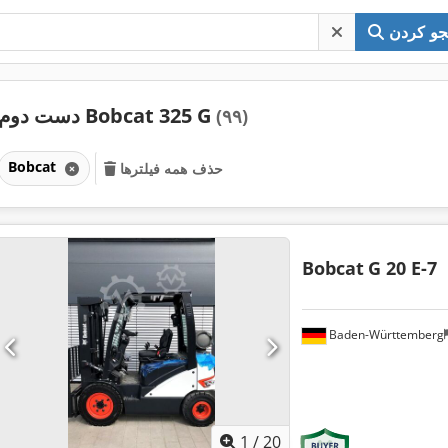
و کردن
دست دوم Bobcat 325 G
(۹۹)
Bobcat
حذف همه فیلترها
Bobcat
G 20 E-7
Baden-Württemberg
1
/
20