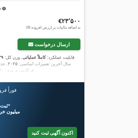
km
‎€۲۳٬۵۰۰
VB به اضافه مالیات بر ارزش افزوده
ارسال درخواست
, قابلیت عملکرد:
کاملاً عملیاتی
, وزن کل:
۲۹
, سال آخرین تعمیرات اساسی:
۲۰۲۵
, حد
,
, فرکانس ورودی:
۶۰ هرت
فوراً فر
*
اکنون از 
۱۱ میلیون خر
اکنون آگهی ثبت کنید