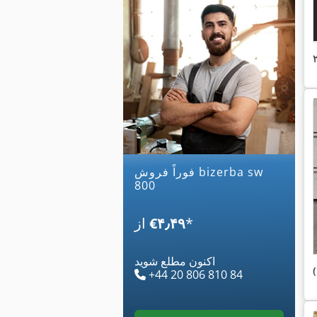
فوراً فروش bizerba sw
800
*
‎€۴٫۴۹
از
اکنون مطلع شوید
+44 20 806 810 84