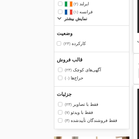
ایرلند
(۲)
فرانسه
(۱)
نمایش بیشتر
وضعیت
ی
کارکرده
(۲۳)
قالب فروش
آگهی‌های کوچک
(۲۳)
Gea
Gea Ahlborn
Vemag
Handtmann
حراج‌ها
(۰)
جزئیات
فقط با تصاویر
(۲۳)
فقط با ویدئو
(۷)
فقط فروشندگان تأییدشده
(۳)