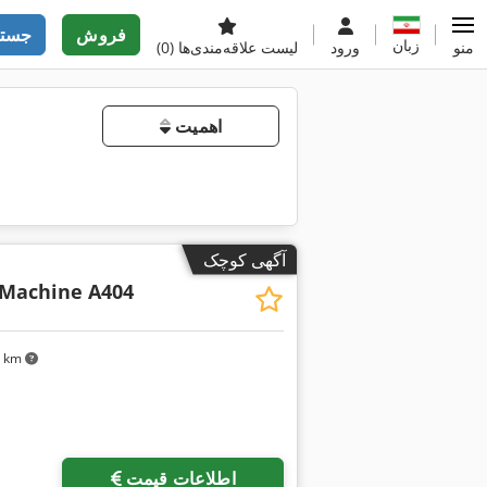
فروش
جستج
زبان
منو
ورود
لیست علاقه‌مندی‌ها
(0)
اهمیت
آگهی کوچک
 Machine A404
۲۶ km
اطلاعات قیمت