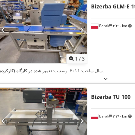
Bizerba
GLM-E 1
Barak
۳٬۲۹۰ km
1
/
3
,
سال ساخت:
۲۰۱۶
, وضعیت:
تعمیر شده در کارگاه (کارکرده)
Bizerba
TU 100
Barak
۳٬۲۹۰ km