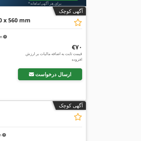
*برای هر آگهی/ماهانه
آگهی کوچک
70 x 560 mm
km
‎€۷۰
قیمت ثابت به اضافه مالیات بر ارزش
افزوده
ارسال درخواست
آگهی کوچک
km