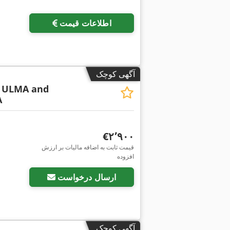
اطلاعات قیمت
آگهی کوچک
ULMA and
A
‎€۲٬۹۰۰
قیمت ثابت به اضافه مالیات بر ارزش
افزوده
ارسال درخواست
آگهی کوچک