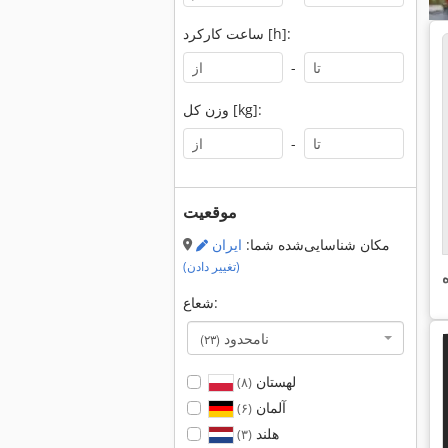
ساعت کارکرد [h]:
-
وزن کل [kg]:
-
موقعیت
مکان شناسایی‌شده شما:
ایران
(تغییر دادن)
شعاع:
نامحدود
(۲۳)
لهستان
(۸)
آلمان
(۶)
هلند
(۳)