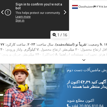
Oosthuizen
۴٬۴۶۸ 
1
/
16
۱
۱۷۷ h
وضعیت:
تقریباً نو (استفاده‌شده)
, سال ساخت:
۲۰۲۳
, ساعت کارکرد:
اقل ارتفاع محصول:
۲۰ میلی‌متر
, ارتفاع محصول
۲۴۰ V
کیلوگرم
, ولتاژ ورودی:
ز
, تجهیزات:
مستندات / راهنما
۲ A
(حداکثر):
۲۴۰ میلی‌متر
, جریان ورودی:
وش ماشین‌آلات دست دوم
‎€۴٫۴۹ ثبت آگهی کنید
یدار
منتظر شما هستند
اکنون مطلع شوید
+44 20 806 810 84