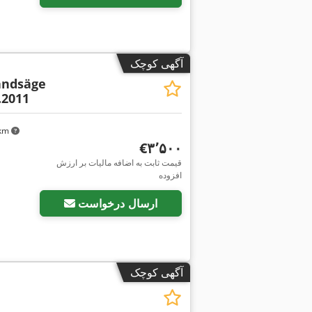
آگهی کوچک
andsäge
.2011
۰ km
‎€۳٬۵۰۰
قیمت ثابت به اضافه مالیات بر ارزش
افزوده
ارسال درخواست
آگهی کوچک