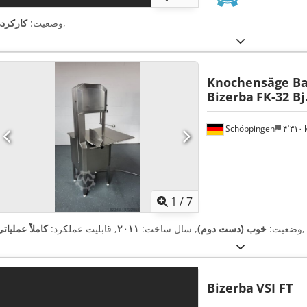
,
وضعیت:
کارکرده
Knochensäge B
Bizerba
FK-32 Bj
Schöppingen
۴٬۳۱
1
/
7
,
وضعیت:
خوب (دست دوم)
, سال ساخت:
۲۰۱۱
, قابلیت عملکرد:
کاملاً عملیات
Bizerba
VSI FT