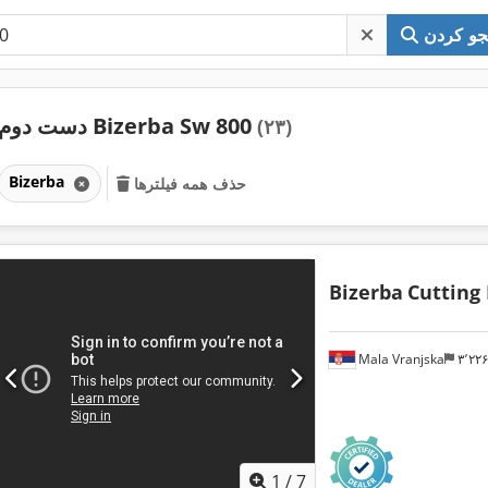
و کردن
دست دوم Bizerba Sw 800
(۲۳)
Bizerba
حذف همه فیلترها
Bizerba
Cutting
Mala Vranjska
۳٬۲
1
/
7