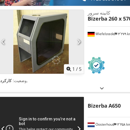
کابینه سرور
Bizerba
260 x 5
Wiefelstede
۴٬۲۷۹ 
1
/
5
,
وضعیت:
کارکرده
Bizerba
A650
Oosterhout
۴٬۴۵۸ 