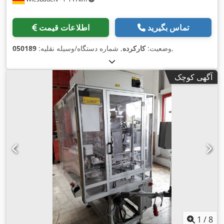
تماس بگیرید
اطلاعات قیمت
,
وضعیت:
کارکرده
, شماره دستگاه/وسیله نقلیه:
050189
آگهی کوچک
1
/
8