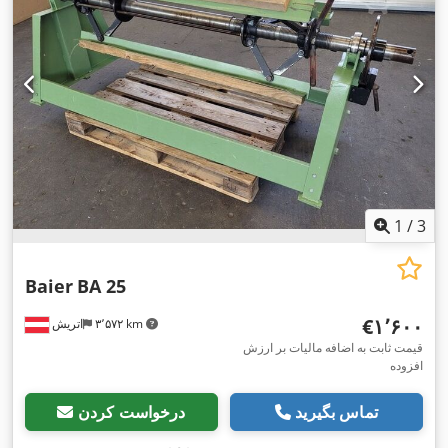
1
/
3
Baier
BA 25
‎€۱٬۶۰۰
۳٬۵۷۲ km
اتریش
قیمت ثابت به اضافه مالیات بر ارزش
افزوده
تماس بگیرید
درخواست کردن