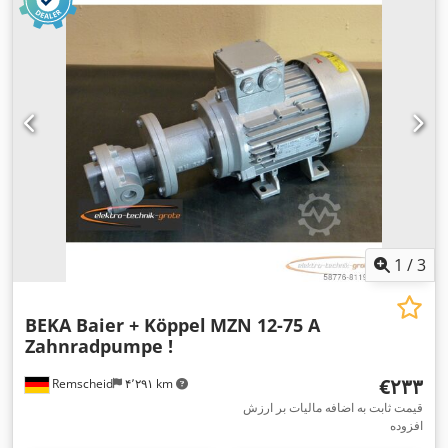
1
/
3
BEKA Baier + Köppel
MZN 12-75 A
Zahnradpumpe !
‎€۲۳۳
Remscheid
۴٬۲۹۱ km
قیمت ثابت به اضافه مالیات بر ارزش
افزوده