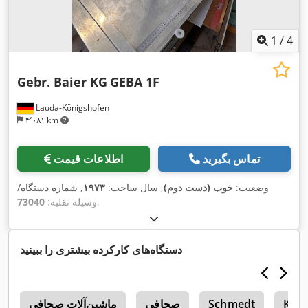
1
/
4
Gebr. Baier KG
GEBA 1F
Lauda-Königshofen
۴٬۰۸۱ km
تماس بگیرید
اطلاعات قیمت
وضعیت:
خوب (دست دوم)
, سال ساخت:
۱۹۷۳
, شماره دستگاه/
,
وسیله نقلیه:
73040
دستگاه‌های کارکرده بیشتری را ببینید
Kolb
Schmedt
صحافی
ماشین‌آلات صحافی
m