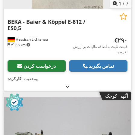
1
/
7
BEKA - Baier & Köppel
E-812 /
ES0,5
‎€۲۹۰
Hessisch Lichtenau
۴٬۱۱۹ km
قیمت ثابت به اضافه مالیات بر ارزش
افزوده
تماس بگیرید
درخواست کردن
,
وضعیت:
کارکرده
آگهی کوچک