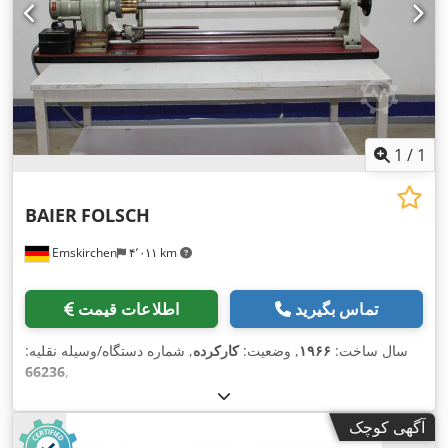
1
/
1
BAIER
FOLSCH
Emskirchen
۴٬۰۱۱ km
تماس بگیرید
اطلاعات قیمت
سال ساخت:
۱۹۶۶
, وضعیت:
کارکرده
, شماره دستگاه/وسیله نقلیه:
66236
,
آگهی کوچک