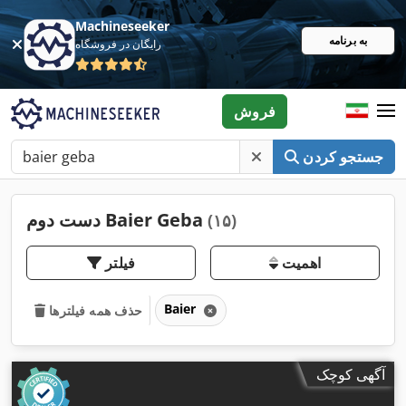
Machineseeker
به برنامه
رایگان در فروشگاه
فروش
جستجو کردن
دست دوم Baier Geba
(۱۵)
اهمیت
فیلتر
Baier
حذف همه فیلترها
آگهی کوچک