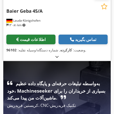
Baier Geba
45/A
Lauda-Königshofen
۴٬۰۸۱ km
تماس بگیرید
اطلاعات قیمت
,
وضعیت:
کارکرده
, شماره دستگاه/وسیله نقلیه:
96102
به‌واسطه تبلیغات حرفه‌ای و پایگاه داده عظیم
خود، Machineseeker بسیاری از خریداران را برای
ماشین‌آلات من پیدا می‌کند.
کریستین فریدریش، CNC-تکنیک فریدریش