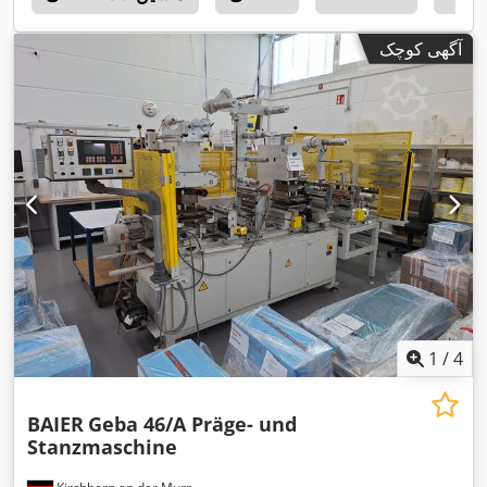
آگهی کوچک
1
/
4
BAIER
Geba 46/A Präge- und
Stanzmaschine