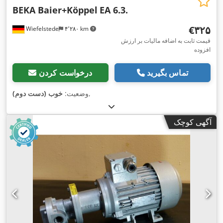
BEKA Baier+Köppel
EA 6.3.
‎€۳۲۵
Wiefelstede
۴٬۲۸۰ km
قیمت ثابت به اضافه مالیات بر ارزش
افزوده
تماس بگیرید
درخواست کردن
,
وضعیت:
خوب (دست دوم)
آگهی کوچک