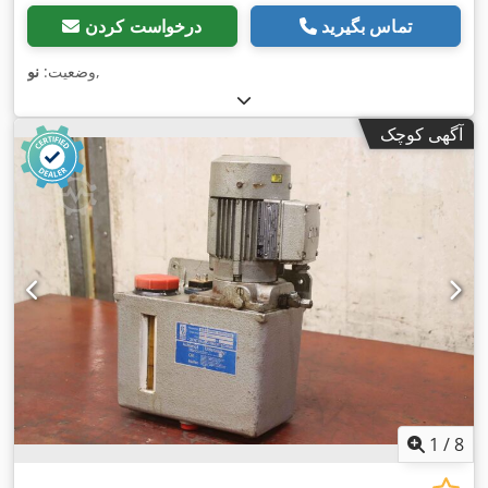
تماس بگیرید
درخواست کردن
,
وضعیت:
نو
آگهی کوچک
1
/
8