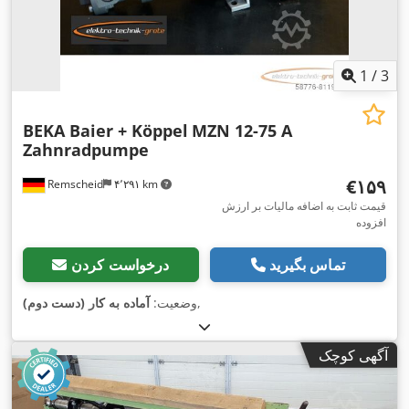
1
/
3
BEKA Baier + Köppel
MZN 12-75 A
Zahnradpumpe
‎€۱۵۹
Remscheid
۴٬۲۹۱ km
قیمت ثابت به اضافه مالیات بر ارزش
افزوده
تماس بگیرید
درخواست کردن
,
وضعیت:
آماده به کار (دست دوم)
آگهی کوچک