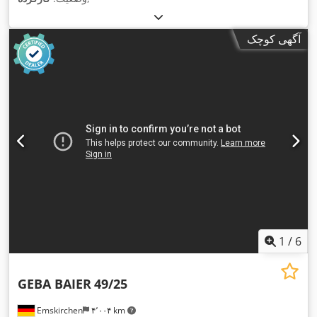
آگهی کوچک
1
/
6
GEBA BAIER
49/25
Emskirchen
۴٬۰۰۴ km