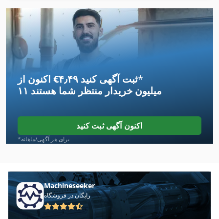
Moeller Dil 00 M
Muller Martini
Otto Mueller
*
اکنون از ‎€۴٫۴۹ ثبت آگهی کنید
Pfaff 467
۱۱ میلیون خریدار
منتظر شما هستند
Pfeifer
Pfeiffer
اکنون آگهی ثبت کنید
Piller
*برای هر آگهی/ماهانه
Pilous Arg 230
Pittler Pv 1250
Machineseeker
رایگان در فروشگاه
Posmill C 1050
Ppl