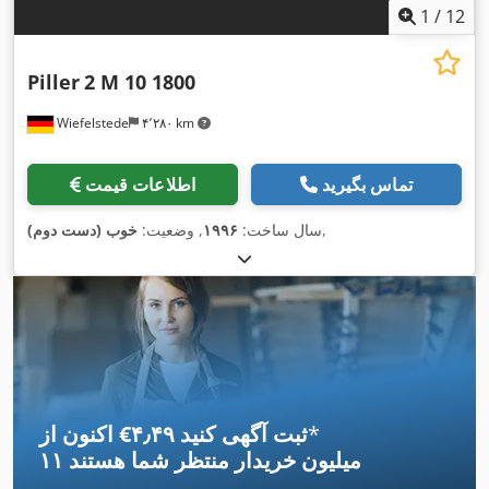
1
/
12
Piller
2 M 10 1800
Wiefelstede
۴٬۲۸۰ km
تماس بگیرید
اطلاعات قیمت
,
سال ساخت:
۱۹۹۶
, وضعیت:
خوب (دست دوم)
*
اکنون از ‎€۴٫۴۹ ثبت آگهی کنید
۱۱ میلیون خریدار
منتظر شما هستند