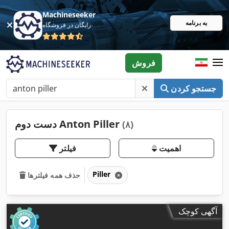
Machineseeker
به برنامه
رایگان در فروشگاه
فروش
جستجو کردن
دست دوم Anton Piller
(۸)
اهمیت
فیلتر
Piller
حذف همه فیلترها
آگهی کوچک