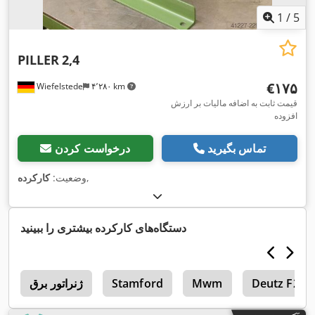
1
/
5
PILLER
2,4
‎€۱۷۵
Wiefelstede
۴٬۲۸۰ km
قیمت ثابت به اضافه مالیات بر ارزش
افزوده
تماس بگیرید
درخواست کردن
,
وضعیت:
کارکرده
دستگاه‌های کارکرده بیشتری را ببینید
Deutz F2L2
Mwm
Stamford
ژنراتور برق
o