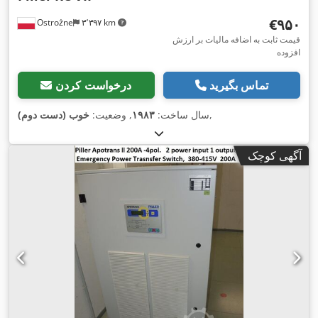
‎€۹۵۰
Ostrożne
۳٬۳۹۷ km
قیمت ثابت به اضافه مالیات بر ارزش
افزوده
تماس بگیرید
درخواست کردن
,
سال ساخت:
۱۹۸۳
, وضعیت:
خوب (دست دوم)
آگهی کوچک