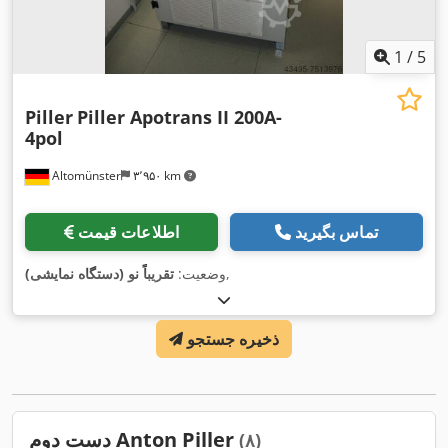
1
/
5
Piller
Piller Apotrans II 200A-
4pol
Altomünster
۳٬۹۵۰ km
تماس بگیرید
اطلاعات قیمت
,
وضعیت:
تقریباً نو (دستگاه نمایشی)
ذخیره جستجو
دست دوم Anton Piller
(۸)