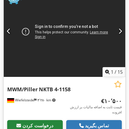
1
/
15
MWM/Piller
NKTB 4-1158
‎€۱۰٬۵۰۰
Wiefelstede
۴٬۲۸۰ km
قیمت ثابت به اضافه مالیات بر ارزش
افزوده
تماس بگیرید
درخواست کردن