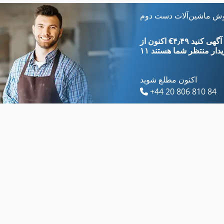
Ammann Ar 65
Ammann Avh 8020
وش ماشین‌آلات دست دوم
Ammann Av 110 X
Ammann Avp 1033
‎€۴٫۴۹ ثبت آگهی کنید
یدار
منتظر شما هستند
اکنون مطلع شوید
+44 20 806 810 84