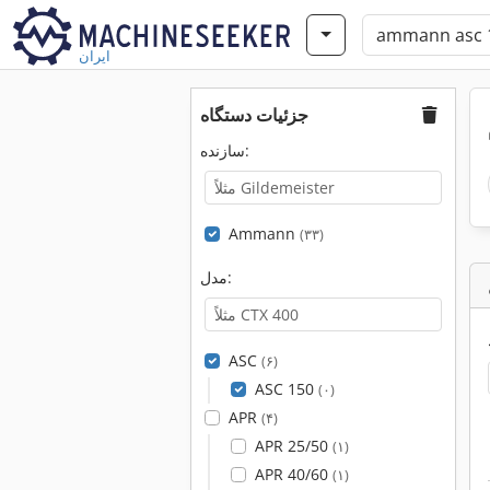
ایران
جزئیات دستگاه
سازنده:
Ammann
(۳۳)
مدل:
ASC
(۶)
ASC 150
(۰)
APR
(۴)
APR 25/50
(۱)
APR 40/60
(۱)