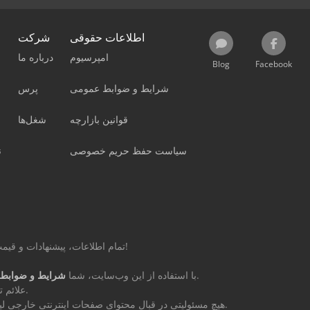
اطلاعات حقوقی
شرکت
امپرسیوم
درباره ما
Blog
Facebook
شرایط و ضوابط عمومی
پرس
قوانین بازارچه
شغل‌ها
سیاست حفظ حریم خصوصی
ن
تمام اطلاعات، پیشنهادات و قیمت‌های این صفحه غیر الزام‌آور و بدون تعهد است!
را می‌پذیرید.
با استفاده از این وب‌سایت، شما
شرایط و ضوابط 
علائم تجاری مذکور متعلق به مالکان مربوطه می‌باشند.
Machineseeker Group GmbH هیچ مسئولیتی در قبال محتوای صفحات اینترنتی خارجی لینک‌شده ندارد.