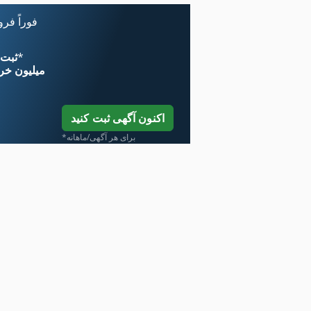
فوراً فر
*
اکنون از 
۱۱ میلیون خر
اکنون آگهی ثبت کنید
*برای هر آگهی/ماهانه