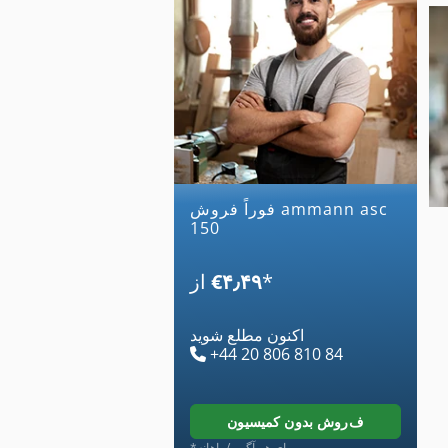
فوراً فروش ammann asc
150
*
‎€۴٫۴۹
از
اکنون مطلع شوید
+44 20 806 810 84
فروش بدون کمیسیون
*برای هر آگهی/ماهانه