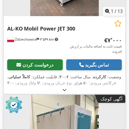
1
/
13
AL-KO
Mobil Power JET 300
‎€۷٬۰۰۰
Zdziechowice
۳٬۵۳۹ km
قیمت ثابت به اضافه مالیات بر ارزش
افزوده
تماس بگیرید
درخواست کردن
وضعیت:
کارکرده
, سال ساخت:
۲۰۰۶
, قابلیت عملکرد:
کاملاً عملیاتی
,
, فرکانس ورودی:
۵۰ هرتز
, نوع جریان ورودی:
۴۰۰ V
ولتاژ ورودی:
سه فاز
, خلاء ورودی (حداکثر):
۲٬۴۰۰ میلی بار
, ظرفیت مکش:
۶٬۰۰۰
متر مکعب/ساعت
, قطر مانیفولد ورودی:
۳۰۰ میلی‌متر
, سطح فیلتر:
آگهی کوچک
۳۰ متر مربع
, ارتفاع کل:
۲٬۳۵۰ میلی‌متر
, طول کل:
۳٬۰۰۰ میلی‌متر
,
,
عرض کل:
۱٬۱۰۰ میلی‌متر
, وزن کل:
۹۰۰ کیلوگرم