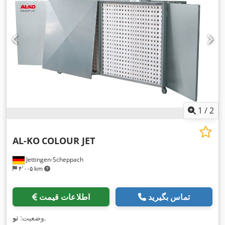
1
/
2
AL-KO
COLOUR JET
Jettingen-Scheppach
۴٬۰۰۵ km
تماس بگیرید
اطلاعات قیمت
,
وضعیت:
نو