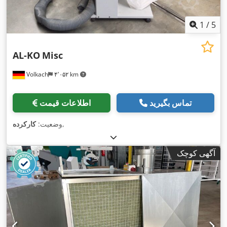
1
/
5
AL-KO
Misc
Volkach
۴٬۰۵۲ km
تماس بگیرید
اطلاعات قیمت
,
وضعیت:
کارکرده
آگهی کوچک