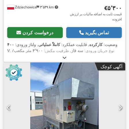
‎€۵٬۳۰۰
Zdziechowice
۳٬۵۳۹ km
قیمت ثابت به اضافه مالیات بر ارزش
افزوده
تماس بگیرید
درخواست کردن
وضعیت:
کارکرده
, قابلیت عملکرد:
کاملاً عملیاتی
, ولتاژ ورودی:
۴۰۰
, نوع جریان ورودی:
سه فاز
, ظرفیت مکش:
۴٬۹۰۰ متر مکعب/
V
,
ساعت
, قطر مانیفولد ورودی:
۲۵۰ میلی‌متر
آگهی کوچک