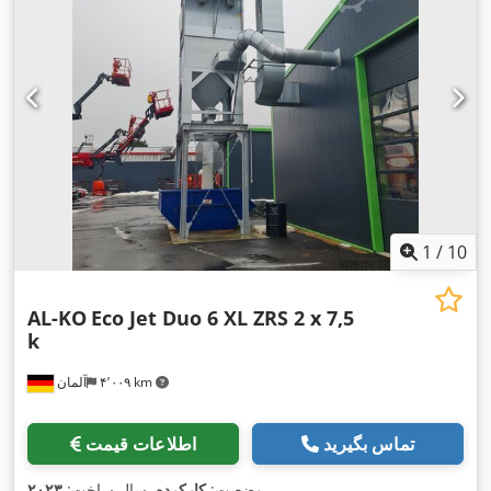
1
/
10
AL-KO
Eco Jet Duo 6 XL ZRS 2 x 7,5
k
۴٬۰۰۹ km
آلمان
تماس بگیرید
اطلاعات قیمت
,
وضعیت:
کارکرده
, سال ساخت:
۲۰۲۳