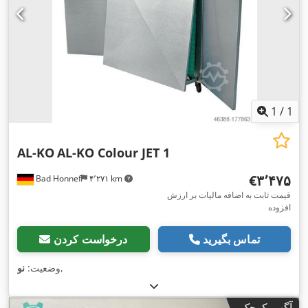
1
/
1
AL-KO
AL-KO Colour JET 1
‎€۳٬۴۷۵
Bad Honnef
۴٬۲۷۱ km
قیمت ثابت به اضافه مالیات بر ارزش
افزوده
تماس بگیرید
درخواست کردن
,
وضعیت:
نو
آگهی کوچک