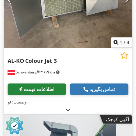
1
/
4
AL-KO
Colour Jet 3
Schwanberg
۳٬۶۱۹ km
تماس بگیرید
اطلاعات قیمت
,
وضعیت:
نو
آگهی کوچک