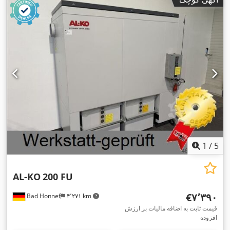
1
/
5
AL-KO
200 FU
‎€۷٬۳۹۰
Bad Honnef
۴٬۲۷۱ km
قیمت ثابت به اضافه مالیات بر ارزش
افزوده