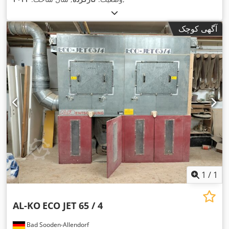
آگهی کوچک
1
/
1
AL-KO
ECO JET 65 / 4
Bad Sooden-Allendorf