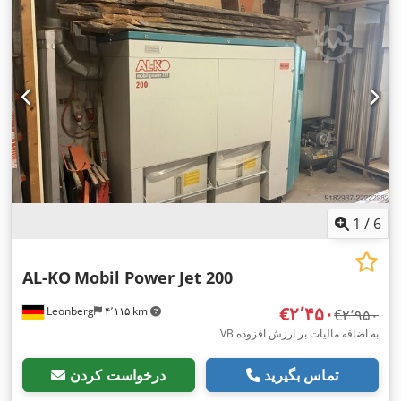
1
/
6
AL-KO
Mobil Power Jet 200
‎€۲٬۴۵۰
Leonberg
۴٬۱۱۵ km
‎€۲٬۹۵۰
VB به اضافه مالیات بر ارزش افزوده
تماس بگیرید
درخواست کردن