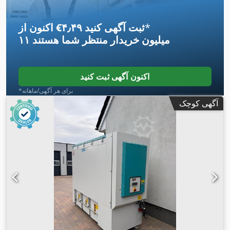
*
اکنون از ‎€۴٫۴۹ ثبت آگهی کنید
۱۱ میلیون خریدار
منتظر شما هستند
اکنون آگهی ثبت کنید
*برای هر آگهی/ماهانه
آگهی کوچک