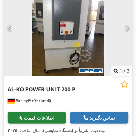
1
/
2
AL-KO
POWER UNIT 200 P
Bitburg
۴٬۳۱۴ km
تماس بگیرید
اطلاعات قیمت
,
وضعیت:
تقریباً نو (دستگاه نمایشی)
, سال ساخت:
۲۰۲۵