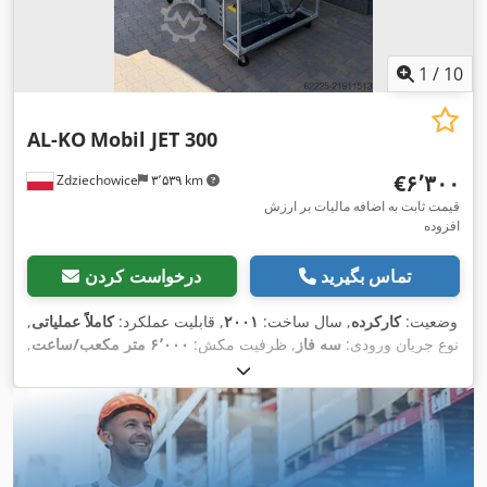
1
/
10
AL-KO
Mobil JET 300
‎€۶٬۳۰۰
Zdziechowice
۳٬۵۳۹ km
قیمت ثابت به اضافه مالیات بر ارزش
افزوده
تماس بگیرید
درخواست کردن
وضعیت:
کارکرده
, سال ساخت:
۲۰۰۱
, قابلیت عملکرد:
کاملاً عملیاتی
,
نوع جریان ورودی:
سه فاز
, ظرفیت مکش:
۶٬۰۰۰ متر مکعب/ساعت
,
,
قطر مانیفولد ورودی:
۳۰۰ میلی‌متر
, سطح فیلتر:
۳۱ متر مربع