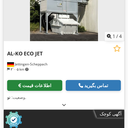
1
/
4
AL-KO
ECO JET
Jettingen-Scheppach
۴٬۰۰۵ km
تماس بگیرید
اطلاعات قیمت
,
وضعیت:
نو
آگهی کوچک