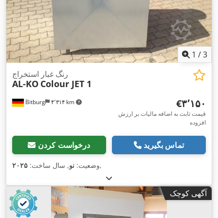
1
/
3
رنگ غبار استخراج
AL-KO
Colour JET 1
‎€۳٬۱۵۰
Bitburg
۴٬۳۱۴ km
قیمت ثابت به اضافه مالیات بر ارزش
افزوده
تماس بگیرید
درخواست کردن
,
وضعیت:
نو
, سال ساخت:
۲۰۲۵
آگهی کوچک