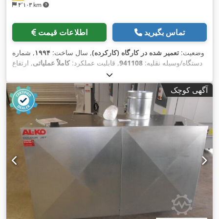
۴٬۱۰۳ km
تماس بگیرید
اطلاعات قیمت
وضعیت:
تعمیر شده در کارگاه (کارکرده)
, سال ساخت:
۱۹۹۴
, شماره
دستگاه/وسیله نقلیه:
941108
, قابلیت عملکرد:
کاملاً عملیاتی
, ارتفاع
کل:
۲٬۵۲۰ میلی‌متر
, طول کل:
۲٬۵۸۰ میلی‌متر
, عرض کل:
۱٬۰۰۰
,
میلی‌متر
آگهی کوچک