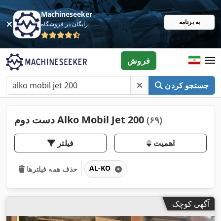
Machineseeker
به برنامه
رایگان در فروشگاه
فروش
جستجو کردن
دست دوم Alko Mobil Jet 200
(۶۹)
اهمیت
فیلتر
AL-KO
حذف همه فیلترها
آگهی کوچک