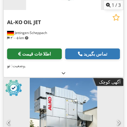
1
/
3
AL-KO
OIL JET
Jettingen-Scheppach
۴٬۰۰۵ km
تماس بگیرید
اطلاعات قیمت
,
وضعیت:
نو
آگهی کوچک