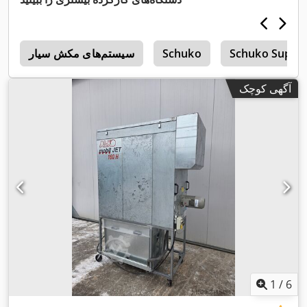
Schuko Super
Schuko
سیستم‌های مکش سیار
m
آگهی کوچک
1
/
6