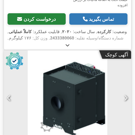
افزوده
تماس بگیرید
درخواست کردن
وضعیت:
کارکرده
, سال ساخت:
۲۰۲۰
, قابلیت عملکرد:
کاملاً عملیاتی
,
شماره دستگاه/وسیله نقلیه:
2433380060
, وزن کل:
۱۷۶ کیلوگرم
,
توان اسمی:
۰٫۷۵ کیلووات (۱٫۰۲ اسب بخار)
, حداکثر سرعت
,
IP54
, نوع حفاظت (کد IP):
چرخش:
۹۵۰ دور/دقیقه
آگهی کوچک