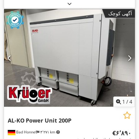
آگهی کوچک
1
/
4
AL-KO
Power Unit 200P
‎€۶٬۸۹۰
Bad Honnef
۴٬۲۷۱ km