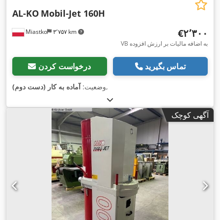
AL-KO
Mobil-Jet 160H
‎€۲٬۳۰۰
Miastko
۳٬۷۵۷ km
VB به اضافه مالیات بر ارزش افزوده
تماس بگیرید
درخواست کردن
,
وضعیت:
آماده به کار (دست دوم)
آگهی کوچک