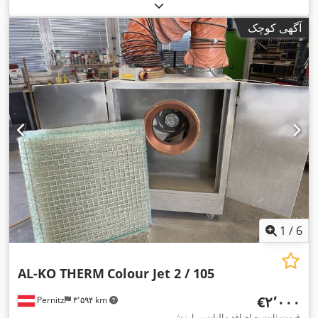
آگهی کوچک
1
/
6
AL-KO THERM
Colour Jet 2 / 105
‎€۲٬۰۰۰
Pernitz
۳٬۵۹۴ km
قیمت ثابت به اضافه مالیات بر ارزش