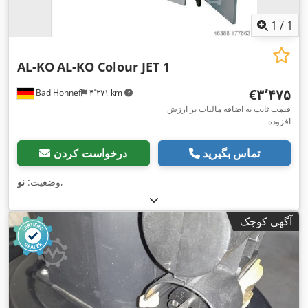
1
/
1
AL-KO
AL-KO Colour JET 1
‎€۳٬۴۷۵
Bad Honnef
۴٬۲۷۱ km
قیمت ثابت به اضافه مالیات بر ارزش
افزوده
تماس بگیرید
درخواست کردن
,
وضعیت:
نو
آگهی کوچک