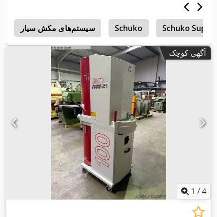
Schuko Super
Schuko
سیستم‌های مکش سیار
m
آگهی کوچک
1
/
4