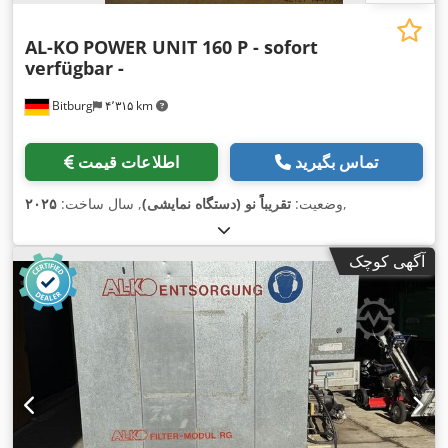
AL-KO
POWER UNIT 160 P - sofort
verfügbar -
Bitburg
۴٬۳۱۵ km
تماس بگیرید
اطلاعات قیمت
,
وضعیت:
تقریباً نو (دستگاه نمایشی)
, سال ساخت:
۲۰۲۵
آگهی کوچک