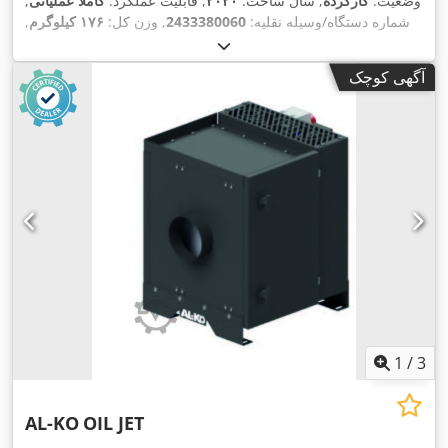
وضعیت:
کارکرده
, سال ساخت:
۲۰۲۰
, قابلیت عملکرد:
کاملاً عملیاتی
,
شماره دستگاه/وسیله نقلیه:
2433380060
, وزن کل:
۱۷۶ کیلوگرم
,
توان اسمی:
۰٫۷۵ کیلووات (۱٫۰۲ اسب بخار)
, حداکثر سرعت
,
IP54
, نوع حفاظت (کد IP):
چرخش:
۹۵۰ دور/دقیقه
آگهی کوچک
1
/
3
AL-KO
OIL JET