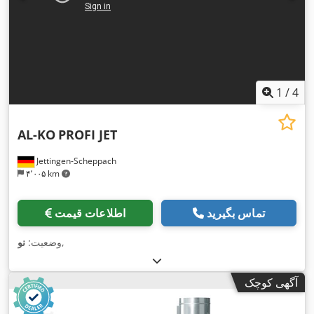
1
/
4
AL-KO
PROFI JET
Jettingen-Scheppach
۴٬۰۰۵ km
تماس بگیرید
اطلاعات قیمت
,
وضعیت:
نو
آگهی کوچک