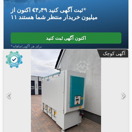
*
اکنون از ‎€۴٫۴۹ ثبت آگهی کنید
۱۱ میلیون خریدار
منتظر شما هستند
اکنون آگهی ثبت کنید
*برای هر آگهی/ماهانه
آگهی کوچک