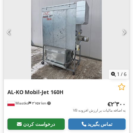
1
/
6
AL-KO
Mobil-Jet 160H
‎€۲٬۳۰۰
Miastko
۳٬۷۵۷ km
VB به اضافه مالیات بر ارزش افزوده
تماس بگیرید
درخواست کردن