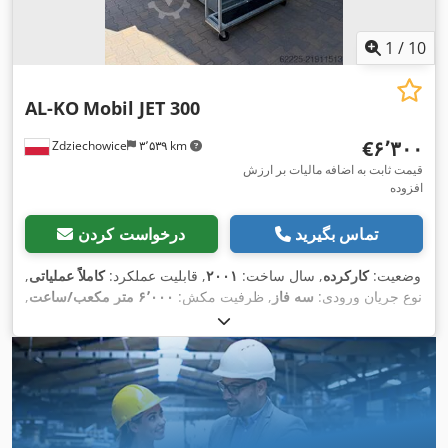
1
/
10
AL-KO
Mobil JET 300
‎€۶٬۳۰۰
Zdziechowice
۳٬۵۳۹ km
قیمت ثابت به اضافه مالیات بر ارزش
افزوده
تماس بگیرید
درخواست کردن
وضعیت:
کارکرده
, سال ساخت:
۲۰۰۱
, قابلیت عملکرد:
کاملاً عملیاتی
,
نوع جریان ورودی:
سه فاز
, ظرفیت مکش:
۶٬۰۰۰ متر مکعب/ساعت
,
,
قطر مانیفولد ورودی:
۳۰۰ میلی‌متر
, سطح فیلتر:
۳۱ متر مربع