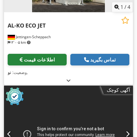
1
/
4
AL-KO
ECO JET
Jettingen-Scheppach
۴٬۰۰۵ km
تماس بگیرید
اطلاعات قیمت
,
وضعیت:
نو
آگهی کوچک