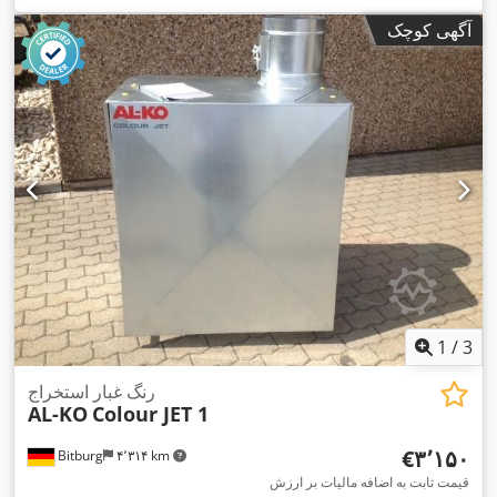
آگهی کوچک
1
/
3
رنگ غبار استخراج
AL-KO
Colour JET 1
‎€۳٬۱۵۰
Bitburg
۴٬۳۱۴ km
قیمت ثابت به اضافه مالیات بر ارزش