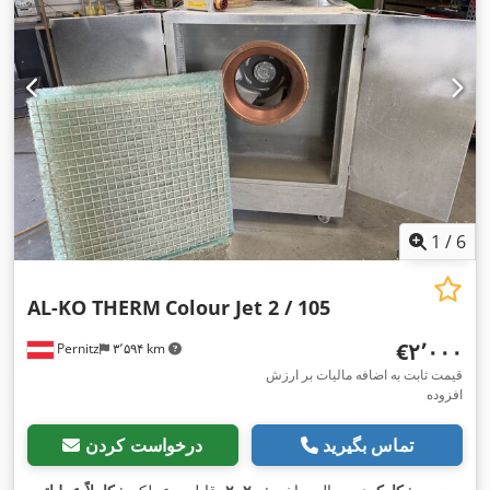
1
/
6
AL-KO THERM
Colour Jet 2 / 105
‎€۲٬۰۰۰
Pernitz
۳٬۵۹۴ km
قیمت ثابت به اضافه مالیات بر ارزش
افزوده
تماس بگیرید
درخواست کردن