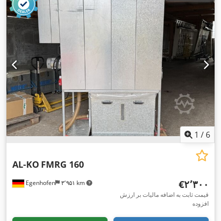
1
/
6
AL-KO
FMRG 160
‎€۲٬۳۰۰
Egenhofen
۳٬۹۵۱ km
قیمت ثابت به اضافه مالیات بر ارزش
افزوده