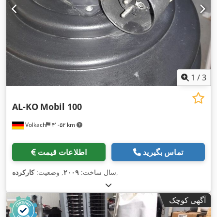
1
/
3
AL-KO
Mobil 100
Volkach
۴٬۰۵۲ km
تماس بگیرید
اطلاعات قیمت
,
سال ساخت:
۲۰۰۹
, وضعیت:
کارکرده
آگهی کوچک