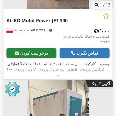
1
/
13
AL-KO
Mobil Power JET 300
‎€۷٬۰۰۰
Zdziechowice
۳٬۵۳۹ km
قیمت ثابت به اضافه مالیات بر ارزش
افزوده
تماس بگیرید
درخواست کردن
وضعیت:
کارکرده
, سال ساخت:
۲۰۰۶
, قابلیت عملکرد:
کاملاً عملیاتی
,
, فرکانس ورودی:
۵۰ هرتز
, نوع جریان ورودی:
۴۰۰ V
ولتاژ ورودی:
سه فاز
, خلاء ورودی (حداکثر):
۲٬۴۰۰ میلی بار
, ظرفیت مکش:
۶٬۰۰۰
متر مکعب/ساعت
, قطر مانیفولد ورودی:
۳۰۰ میلی‌متر
, سطح فیلتر:
آگهی کوچک
۳۰ متر مربع
, ارتفاع کل:
۲٬۳۵۰ میلی‌متر
, طول کل:
۳٬۰۰۰ میلی‌متر
,
,
عرض کل:
۱٬۱۰۰ میلی‌متر
, وزن کل:
۹۰۰ کیلوگرم