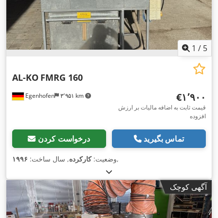
1
/
5
AL-KO
FMRG 160
‎€۱٬۹۰۰
Egenhofen
۳٬۹۵۱ km
قیمت ثابت به اضافه مالیات بر ارزش
افزوده
تماس بگیرید
درخواست کردن
,
وضعیت:
کارکرده
, سال ساخت:
۱۹۹۶
آگهی کوچک