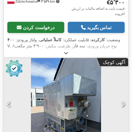
‎€۵٬۳۰۰
Zdziechowice
۳٬۵۳۹ km
قیمت ثابت به اضافه مالیات بر ارزش
افزوده
تماس بگیرید
درخواست کردن
وضعیت:
کارکرده
, قابلیت عملکرد:
کاملاً عملیاتی
, ولتاژ ورودی:
۴۰۰
, نوع جریان ورودی:
سه فاز
, ظرفیت مکش:
۴٬۹۰۰ متر مکعب/
V
,
ساعت
, قطر مانیفولد ورودی:
۲۵۰ میلی‌متر
آگهی کوچک