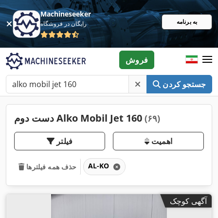
Machineseeker
به برنامه
رایگان در فروشگاه
فروش
جستجو کردن
دست دوم Alko Mobil Jet 160
(۶۹)
اهمیت
فیلتر
AL-KO
حذف همه فیلترها
آگهی کوچک