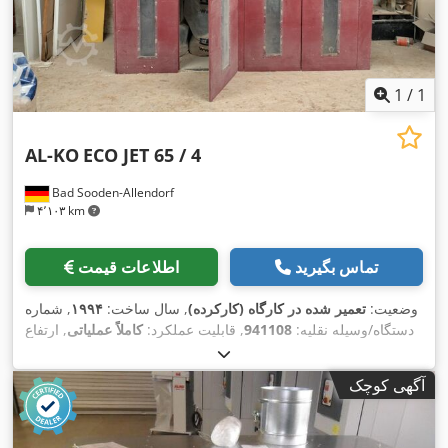
1
/
1
AL-KO
ECO JET 65 / 4
Bad Sooden-Allendorf
۴٬۱۰۳ km
تماس بگیرید
اطلاعات قیمت
وضعیت:
تعمیر شده در کارگاه (کارکرده)
, سال ساخت:
۱۹۹۴
, شماره
دستگاه/وسیله نقلیه:
941108
, قابلیت عملکرد:
کاملاً عملیاتی
, ارتفاع
کل:
۲٬۵۲۰ میلی‌متر
, طول کل:
۲٬۵۸۰ میلی‌متر
, عرض کل:
۱٬۰۰۰
,
میلی‌متر
آگهی کوچک