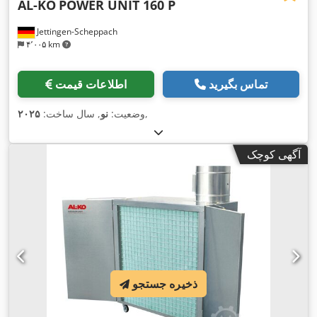
AL-KO
POWER UNIT 160 P
Jettingen-Scheppach
۴٬۰۰۵ km
تماس بگیرید
اطلاعات قیمت
,
وضعیت:
نو
, سال ساخت:
۲۰۲۵
آگهی کوچک
ذخیره جستجو