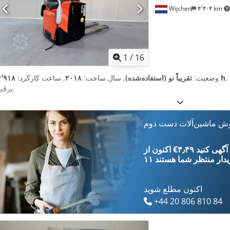
Wijchen
۴٬۴۰۴ km
1
/
16
۴٬۹۱۸ h
وضعیت:
تقریباً نو (استفاده‌شده)
, سال ساخت:
۲۰۱۸
, ساعت کارکرد:
,
برقی
وش ماشین‌آلات دست دوم
‎€۴٫۴۹ ثبت آگهی کنید
یدار
منتظر شما هستند
اکنون مطلع شوید
+44 20 806 810 84