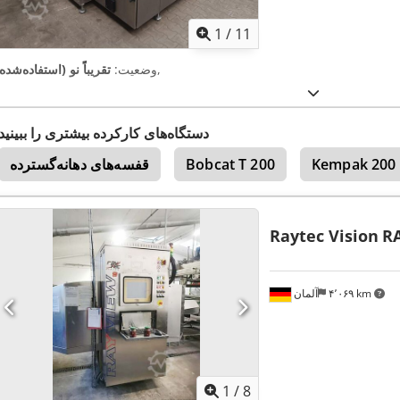
1
/
11
,
وضعیت:
تقریباً نو (استفاده‌شده
دستگاه‌های کارکرده بیشتری را ببینید
Kempak 200
Bobcat T 200
قفسه‌های دهانه‌گسترده
Raytec Vision
R
۴٬۰۶۹ km
آلمان
1
/
8