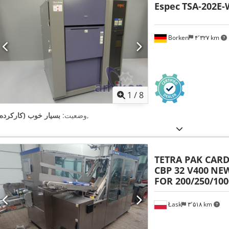
Espec
TSA-202E-W
Borken
۴٬۳۲۷ km
1
/
8
,
وضعیت:
بسیار خوب (کارکرده)
TETRA PAK CAR
CBP 32 V400
NEW
FOR 200/250/10
Łask
۳٬۵۱۸ km