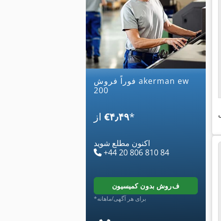
فوراً فروش akerman ew
200
ی
*
‎€۴٫۴۹
از
اکنون مطلع شوید
+44 20 806 810 84
فروش بدون کمیسیون
*برای هر آگهی/ماهانه