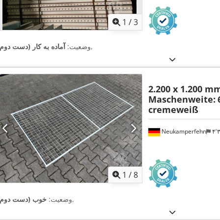
1
/
3
,
وضعیت:
آماده به کار (دست دوم)
2.200 x 1.200 m
Maschenweite:
cremeweiß
Neukamperfehn
۴
1
/
8
,
وضعیت:
خوب (دست دوم)