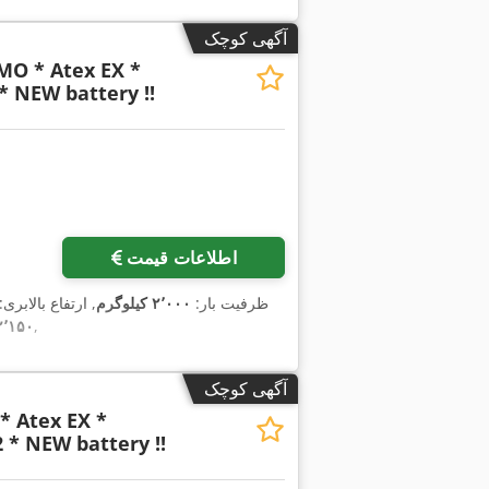
آگهی کوچک
MO * Atex EX *
* NEW battery !!
اطلاعات قیمت
, ظرفیت بار:
۲٬۰۰۰ کیلوگرم
, ارتفاع بالابری:
,
۲٬۱۵۰ میلی‌مت
آگهی کوچک
* Atex EX *
 * NEW battery !!