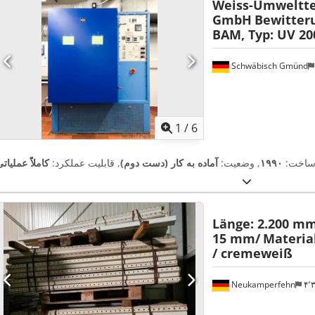
Weiss-Umweltt
GmbH
Bewitter
BAM, Typ: UV 20
Schwäbisch Gmünd
1
/
6
ساخت:
۱۹۹۰
, وضعیت:
آماده به کار (دست دوم)
, قابلیت عملکرد:
کاملاً عملیات
Länge: 2.200 mm 
15 mm/
Materia
/ cremeweiß
Neukamperfehn
۴