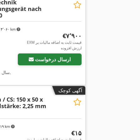
echnik
ungsgerät nach
0
۴٬۰۶۰ km
‎€۷٬۹۰۰
EXW قیمت ثابت به اضافه مالیات بر
ارزش افزوده
ارسال درخواست
,
سال 
آگهی کوچک
/ CS: 150 x 50 x
lstärke: 2,25 mm
٬۳۱۹ km
‎€۱۵
قیمت ثابت به اضافه مالیات بر ارزش