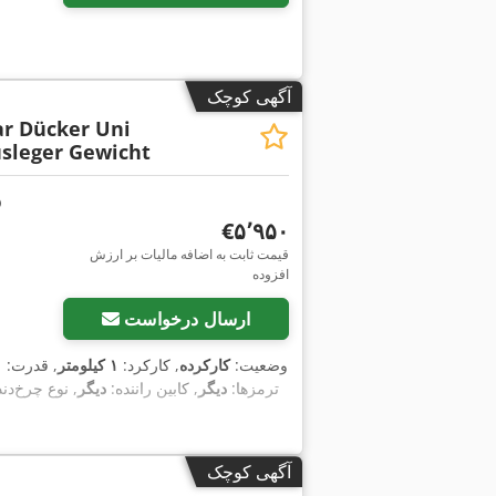
آگهی کوچک
ar Dücker Uni
sleger Gewicht
‎€۵٬۹۵۰
قیمت ثابت به اضافه مالیات بر ارزش
افزوده
ارسال درخواست
وضعیت:
کارکرده
, کارکرد:
۱ کیلومتر
, قدرت:
۱ کیلوو
, ترمزها:
دیگر
, کابین راننده:
دیگر
, نوع چرخ‌دند
آگهی کوچک