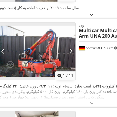
,
سال ساخت:
۲۰۰۹
, وضعیت:
آماده به کار (دست دوم)
ون
Multicar
Multic
Arm UNA 200 Au
Sottrum
۴٬۲۰۶ km
1
/
11
ات (۱٫۳۶ اسب بخار)
, ثبت‌نام اولیه:
۰۹/۲۰۱۱
, وزن خالی:
۳۴۰ کیلوگرم
ه:
4x4
حداکثر وزن بار:
۱۶۰ کیلوگرم
, وزن کل:
۵۰۰ کیلوگرم
, پیکربندی محور:
,
دیگر
, کلاس انتشار:
هیچ
, تعداد صندلی‌ها:
۱
, تجهیزات:
چهار چرخ محرک