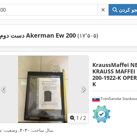
و کردن
دست دوم Akerman Ew 200
(۱۷٬۵۰۵)
KraussMaffei
N
KRAUSS MAFFEI 
200-1922-K OPE
K
Trenčianske Stankov
1
/
2
,
سال ساخت:
۲۰۲۰
, وضعیت:
ن