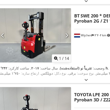
BT
SWE 200 * DE
Pyroban 2G / Z1 
Wijchen
۴٬۴۰۴ km
1
/
14
۱٬۲۴۲ h
وضعیت:
تقریباً نو (استفاده‌شده)
, سال ساخت:
۲۰۱۷
, ساعت کارکرد:
ر
, نوع سوخت:
برقی
, نوع دکل:
دوپلکس
, ارتفاع سازه:
۱٬۷۵۰ میلی‌متر
TOYOTA
LPE 200 
Pyroban 3D / Z22