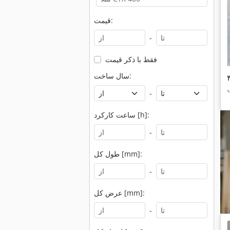
قیمت:
-
فقط با ذکر قیمت
سال ساخت:
-
ساعت کارکرد [h]:
-
طول کل [mm]:
-
عرض کل [mm]:
-