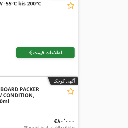
 -55°C bis 200°C
اطلاعات قیمت
آگهی کوچک
DBOARD PACKER
 CONDITION,
00ml
‎€۸۰٬۰۰۰
VB به اضافه مالیات بر ارزش افزوده