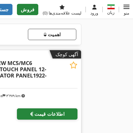
فروش
جستج
زبان
منو
ورود
لیست علاقه‌مندی‌ها
(0)
اهمیت
آگهی کوچک
EW MC5/MC6
TOUCH PANEL 12-
RATOR PANEL1922-
ce
۳٬۴۷۹ km
درخواست تصاویر بیشتر
اطلاعات قیمت