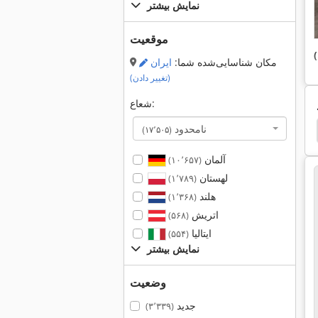
نمایش بیشتر
موقعیت
)
مکان شناسایی‌شده شما:
ایران
(تغییر دادن)
شعاع:
نامحدود
Dexion
Koelle Adh 50
Masturn 50
Bito
(۱۷٬۵۰۵)
آلمان
(۱۰٬۶۵۷)
لهستان
(۱٬۷۸۹)
هلند
(۱٬۳۶۸)
اتریش
(۵۶۸)
ایتالیا
(۵۵۴)
نمایش بیشتر
وضعیت
جدید
(۳٬۳۳۹)