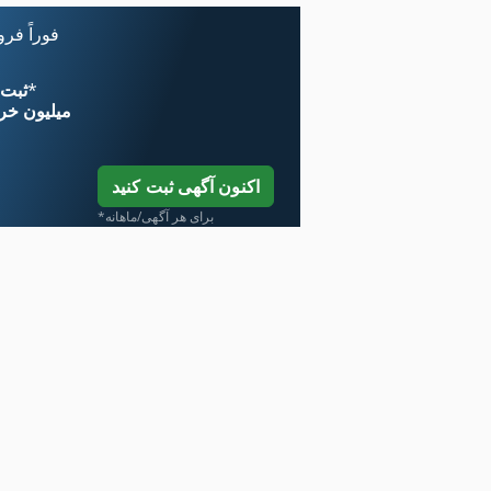
فوراً فر
*
اکنون از 
۱۱ میلیون خر
اکنون آگهی ثبت کنید
*برای هر آگهی/ماهانه