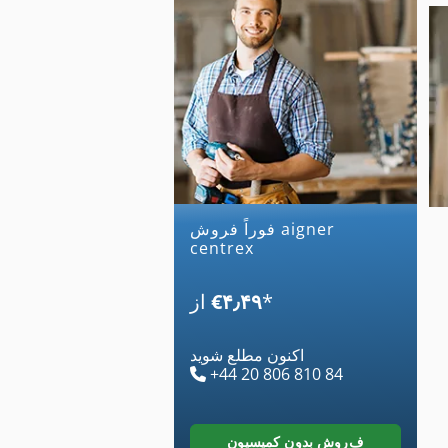
فوراً فروش aigner
centrex
*
‎€۴٫۴۹
از
اکنون مطلع شوید
+44 20 806 810 84
فروش بدون کمیسیون