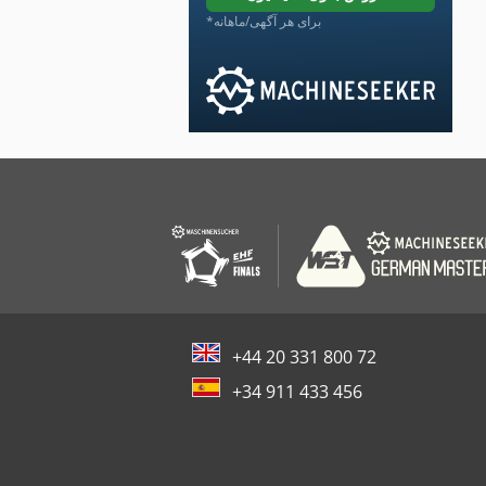
*برای هر آگهی/ماهانه
+44 20 331 800 72
+34 911 433 456