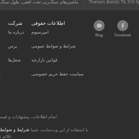
Theisen Bonitz Tb 310 F
ماشین‌های سنگ‌زنی تخت افقی، طول سنگ‌زنی ۰–۳۹۹ میل
اطلاعات حقوقی
شرکت
امپرسیوم
درباره ما
Blog
Facebook
شرایط و ضوابط عمومی
پرس
قوانین بازارچه
شغل‌ها
سیاست حفظ حریم خصوصی
ن
تمام اطلاعات، پیشنهادات و قیمت‌های این صفحه غیر الزام‌آور و بدون تعهد است!
را می‌پذیرید.
با استفاده از این وب‌سایت، شما
شرایط و ضوابط 
علائم تجاری مذکور متعلق به مالکان مربوطه می‌باشند.