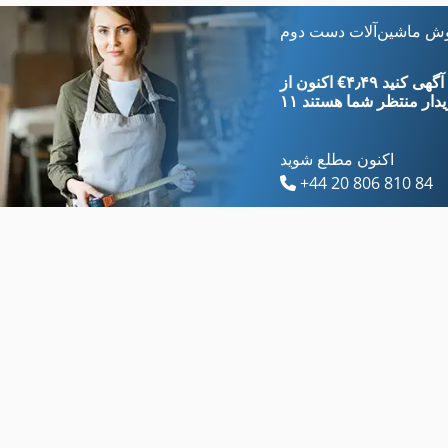
Exner
Gildemeister Nef 1020
وش ماشین‌آلات دست دوم
Gildemeister
Gildemeister Nef 280
‎€۴٫۴۹ ثبت آگهی کنید
یدار
منتظر شما هستند
اکنون مطلع شوید
+44 20 806 810 84