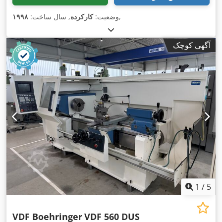
,
وضعیت:
کارکرده
, سال ساخت:
۱۹۹۸
آگهی کوچک
1
/
5
VDF Boehringer
VDF 560 DUS