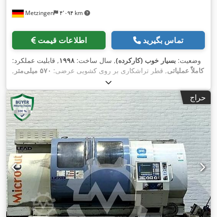
Metzingen
۴٬۰۹۴ km
تماس بگیرید
اطلاعات قیمت
وضعیت:
بسیار خوب (کارکرده)
, سال ساخت:
۱۹۹۸
, قابلیت عملکرد:
کاملاً عملیاتی
, قطر تراشکاری بر روی کشویی عرضی:
۵۷۰ میلی‌متر
,
سوراخ اسپیندل:
۶۲ میلی‌متر
, طول تراشکاری:
۱٬۲۵۰ میلی‌متر
, قطر
چرخیدن بر روی بستر کشویی:
۳۶۵ میلی‌متر
, ارتفاع مرکز:
۲۸۰
حراج
,
میلی‌متر
, وزن کل:
۴٬۰۰۰ کیلوگرم