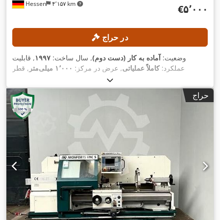
Hessen
۴٬۱۵۷ km
‎€۵٬۰۰۰
در حراج
وضعیت:
آماده به کار (دست دوم)
, سال ساخت:
۱۹۹۷
, قابلیت
عملکرد:
کاملاً عملیاتی
, عرض در مرکز:
۱٬۰۰۰ میلی‌متر
, قطر
چرخیدن بر روی بستر کشویی:
۵۷۰ میلی‌متر
, قطر چرخش بر روی
ساپورت عرضی:
۳۴۰ میلی‌متر
, ارتفاع مرکز:
۲۸۰ میلی‌متر
, حداکثر
حراج
,
سرعت اسپیندل:
۲٬۵۰۰ دور/دقیقه