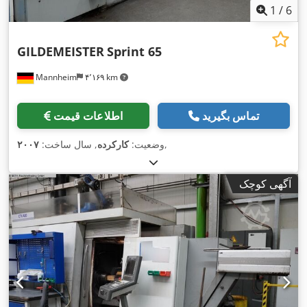
1
/
6
GILDEMEISTER
Sprint 65
Mannheim
۴٬۱۶۹ km
تماس بگیرید
اطلاعات قیمت
,
وضعیت:
کارکرده
, سال ساخت:
۲۰۰۷
آگهی کوچک