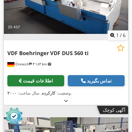
1
/
6
VDF Boehringer
VDF DUS 560 ti
Dreieich
۴٬۱۶۳ km
تماس بگیرید
اطلاعات قیمت
,
وضعیت:
کارکرده
, سال ساخت:
۲۰۰۰
آگهی کوچک