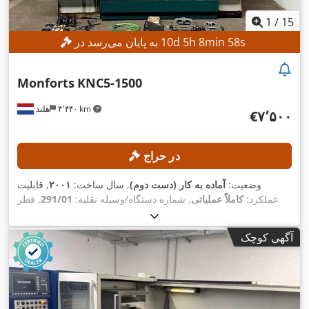
1
/
15
s
55
min
8
h
5
d
10
به پایان می‌رسد در
Monforts
KNC5-1500
۴٬۴۴۰ km
هلند
‎€۷٬۵۰۰
در حراج
وضعیت:
آماده به کار (دست دوم)
, سال ساخت:
۲۰۰۱
, قابلیت
عملکرد:
کاملاً عملیاتی
, شماره دستگاه/وسیله نقلیه:
291/01
, قطر
تراشکاری بر روی کشویی عرضی:
۲۹۰ میلی‌متر
, قطر چرخیدن بر
روی بستر کشویی:
۵۰۰ میلی‌متر
, ارتفاع مرکز:
۲۵۰ میلی‌متر
, حداکثر
آگهی کوچک
سرعت اسپیندل:
۲٬۸۰۰ دور/دقیقه
, فاصله بین مراکز:
۱٬۵۰۰
,
میلی‌متر