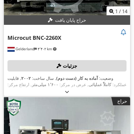
1
/
14
حراج پایان یافت
Microcut
BNC-2260X
Gelderland
۴٬۴۰۲ km
جزئیات
وضعیت:
آماده به کار (دست دوم)
, سال ساخت:
۲۰۰۲
, قابلیت
عملکرد:
کاملاً عملیاتی
, عرض در مرکز:
۱٬۶۰۰ میلی‌متر
, ارتفاع مرکز:
۲۷۵ میلی‌متر
, حداکثر سرعت اسپیندل:
۳٬۵۰۰ دور/دقیقه
, مدل
,
, قدرت:
۱۵٫۵ کیلووات (۲۱٫۰۷ اسب بخار)
Fagor 8055
کنترلر:
حراج