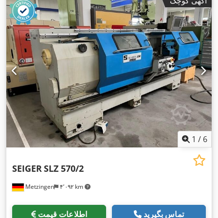
آگهی کوچک
1
/
6
SEIGER
SLZ 570/2
Metzingen
۴٬۰۹۲ km
تماس بگیرید
اطلاعات قیمت