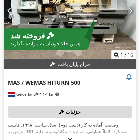
فروخته شد
همین حالا خودتان به مزایده بگذارید!
1
/
15
حراج پایان یافت
MAS / WEMAS
HITURN 500
Gelderland
۴٬۴۰۲ km
جزئیات
وضعیت:
آماده به کار (دست دوم)
, سال ساخت:
۱۹۹۸
, قابلیت
عملکرد:
کاملاً عملیاتی
, شماره دستگاه/وسیله نقلیه:
161
, عرض در
مرکز:
۱٬۵۰۰ میلی‌متر
, ارتفاع مرکز:
۲۵۰ میلی‌متر
, حداکثر سرعت