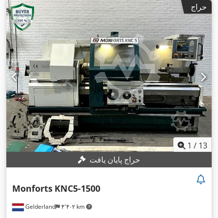
حراج
1
/
13
حراج پایان یافت
Monforts
KNC5-1500
Gelderland
۴٬۴۰۲ km