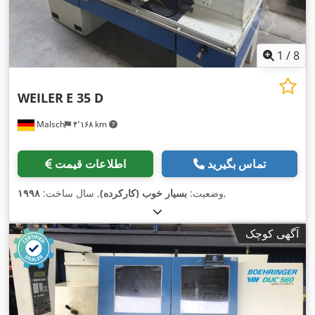
1
/
8
WEILER
E 35 D
Malsch
۴٬۱۶۸ km
تماس بگیرید
اطلاعات قیمت
,
وضعیت:
بسیار خوب (کارکرده)
, سال ساخت:
۱۹۹۸
آگهی کوچک