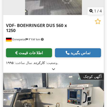
1
/
4
VDF- BOEHRINGER
DUS 560 x
1250
Ennepetal
۴٬۲۸۲ km
تماس بگیرید
اطلاعات قیمت
,
وضعیت:
کارکرده
, سال ساخت:
۱۹۹۵
آگهی کوچک