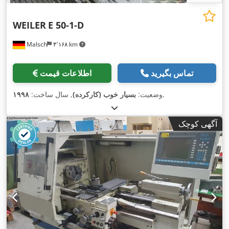
WEILER
E 50-1-D
Malsch
۴٬۱۶۸ km
تماس بگیرید
اطلاعات قیمت
,
وضعیت:
بسیار خوب (کارکرده)
, سال ساخت:
۱۹۹۸
آگهی کوچک