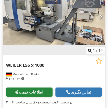
1
/
14
WEILER
E55 x 1000
Monheim am Rhein
۴٬۳۱۰ km
تماس بگیرید
اطلاعات قیمت
,
وضعیت:
خوب (دست دوم)
, سال ساخت:
۲۰۰۶