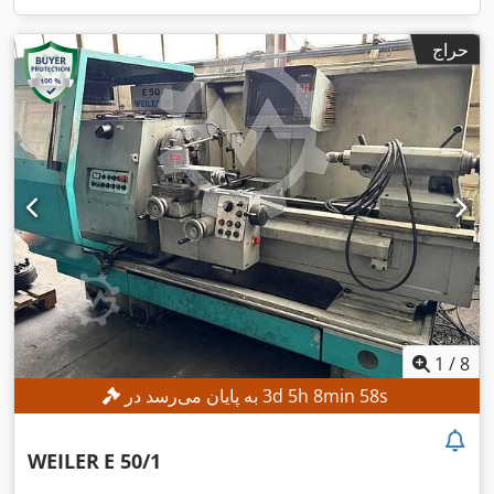
حراج
1
/
8
s
55
min
8
h
5
d
3
به پایان می‌رسد در
WEILER
E 50/1