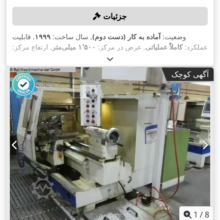
جزئیات
وضعیت:
آماده به کار (دست دوم)
, سال ساخت:
۱۹۹۹
, قابلیت
عملکرد:
کاملاً عملیاتی
, عرض در مرکز:
۱٬۵۰۰ میلی‌متر
, ارتفاع مرکز:
۲۵۰ میلی‌متر
, قطر نوسان روی کشویی عرضی:
۵۰۰ میلی‌متر
,
Monforts
, مدل کنترلر:
حداکثر سرعت اسپیندل:
۲٬۸۰۰ دور/دقیقه
آگهی کوچک
Control System MTC K
,
1
/
8