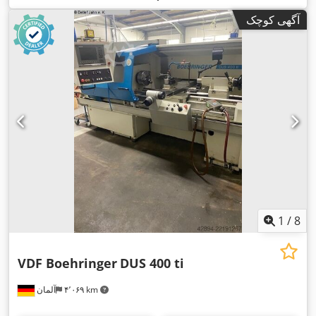
Heidenhain Manual-
, مدل کنترلر:
اسپیندل:
۲٬۴۰۰ دور/دقیقه
آگهی کوچک
Plus
,
1
/
8
VDF Boehringer
DUS 400 ti
۴٬۰۶۹ km
آلمان