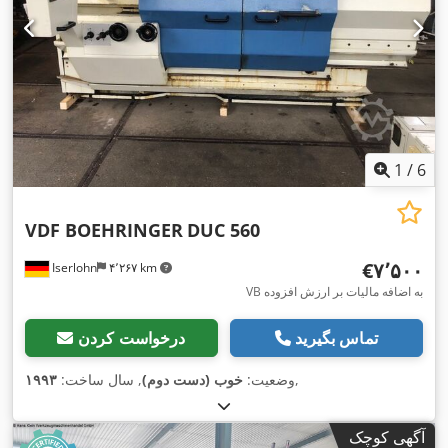
1
/
6
VDF BOEHRINGER
DUC 560
‎€۷٬۵۰۰
Iserlohn
۴٬۲۶۷ km
VB به اضافه مالیات بر ارزش افزوده
تماس بگیرید
درخواست کردن
,
وضعیت:
خوب (دست دوم)
, سال ساخت:
۱۹۹۳
آگهی کوچک