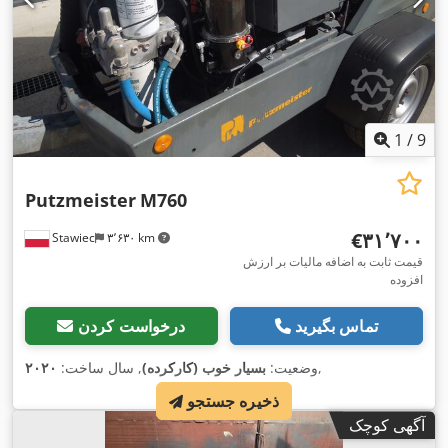
1
/
9
Putzmeister
M760
‎€۳۱٬۷۰۰
Stawiec
۳٬۶۳۰ km
قیمت ثابت به اضافه مالیات بر ارزش
افزوده
تماس بگیرید
درخواست کردن
,
وضعیت:
بسیار خوب (کارکرده)
, سال ساخت:
۲۰۲۰
ذخیره جستجو
آگهی کوچک