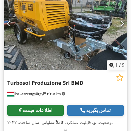
1
/
5
Turbosol Produzione Srl
BMD
Iszkaszentgyörgy
۳٬۴۰۵ km
تماس بگیرید
اطلاعات قیمت
,
وضعیت:
نو
, قابلیت عملکرد:
کاملاً عملیاتی
, سال ساخت:
۲۰۲۲