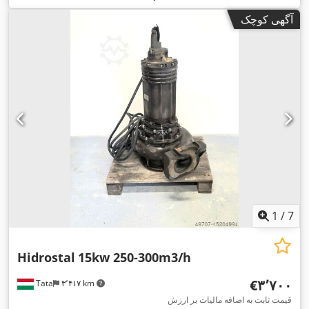
آگهی کوچک
1
/
7
Hidrostal
15kw 250-300m3/h
‎€۳٬۷۰۰
Tata
۳٬۴۱۷ km
قیمت ثابت به اضافه مالیات بر ارزش