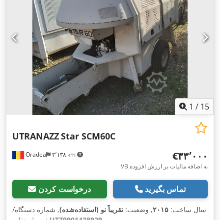
1
/
15
UTRANAZZ
Star SCM60C
‎€۳۳٬۰۰۰
Oradea
۳٬۱۳۸ km
VB به اضافه مالیات بر ارزش افزوده
تماس بگیرید
درخواست کردن
سال ساخت:
۲۰۱۵
, وضعیت:
تقریباً نو (استفاده‌شده)
, شماره دستگاه/
,
UTZ0901438929
وسیله نقلیه: