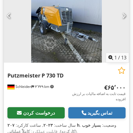
1
/
13
Putzmeister
P 730 TD
‎€۶۵٬۰۰۰
Schleiden
۴٬۳۲۹ km
قیمت ثابت به اضافه مالیات بر ارزش
افزوده
تماس بگیرید
درخواست کردن
, وضعیت:
بسیار خوب
۲۰۷ h
سال ساخت:
۲۰۲۳
, ساعت کارکرد:
,
(کارکرده)
, قابلیت عملکرد:
کاملاً عملیاتی