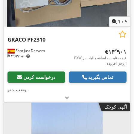
1
/
5
GRACO
PF2310
‎€۱۴٬۹۰۱
Sant Just Desvern
۴٬۶۳۲ km
EXW قیمت ثابت به اضافه مالیات بر
ارزش افزوده
تماس بگیرید
درخواست کردن
,
وضعیت:
نو
آگهی کوچک