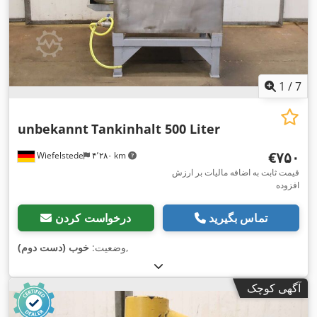
1
/
7
unbekannt
Tankinhalt 500 Liter
‎€۷۵۰
Wiefelstede
۴٬۲۸۰ km
قیمت ثابت به اضافه مالیات بر ارزش
افزوده
تماس بگیرید
درخواست کردن
,
وضعیت:
خوب (دست دوم)
آگهی کوچک