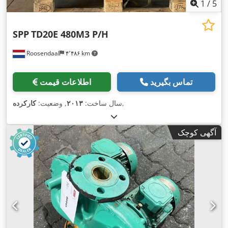
1
/
5
SPP
TD20E 480M3 P/H
Roosendaal
۴٬۴۸۶ km
تماس بگیرید
اطلاعات قیمت
,
سال ساخت:
۲۰۱۳
, وضعیت:
کارکرده
آگهی کوچک