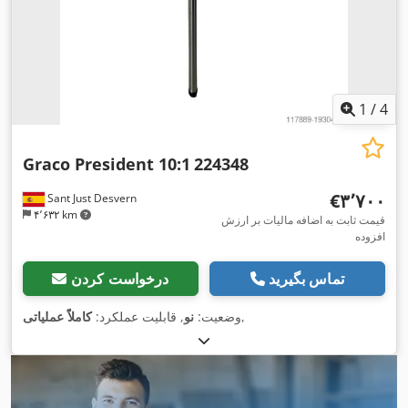
1
/
4
Graco President 10:1
224348
‎€۳٬۷۰۰
Sant Just Desvern
۴٬۶۳۲ km
قیمت ثابت به اضافه مالیات بر ارزش
افزوده
تماس بگیرید
درخواست کردن
,
وضعیت:
نو
, قابلیت عملکرد:
کاملاً عملیاتی