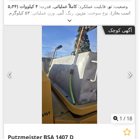
وضعیت:
نو
, قابلیت عملکرد:
کاملاً عملیاتی
, قدرت:
۴ کیلووات (۵٫۴۴
اسب بخار)
, نوع سوخت:
بنزین
, رنگ:
آبی
, وزن عملیاتی:
۵۳ کیلوگرم
,
,
سال ساخت:
۲۰۲۶
آگهی کوچک
1
/
18
Putzmeister
BSA 1407 D