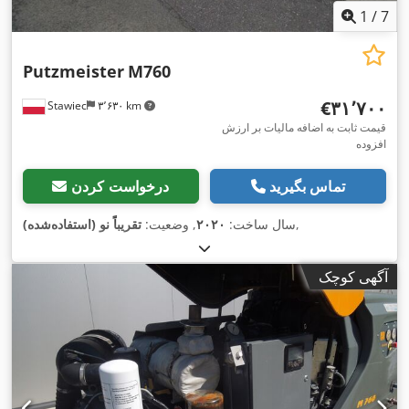
1
/
7
Putzmeister
M760
‎€۳۱٬۷۰۰
Stawiec
۳٬۶۳۰ km
قیمت ثابت به اضافه مالیات بر ارزش
افزوده
تماس بگیرید
درخواست کردن
,
سال ساخت:
۲۰۲۰
, وضعیت:
تقریباً نو (استفاده‌شده)
آگهی کوچک