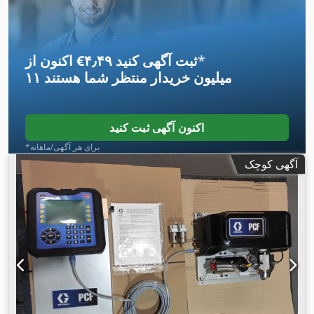
*
اکنون از ‎€۴٫۴۹ ثبت آگهی کنید
۱۱ میلیون خریدار
منتظر شما هستند
اکنون آگهی ثبت کنید
*برای هر آگهی/ماهانه
آگهی کوچک