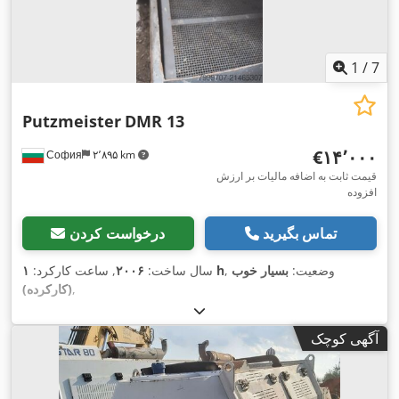
1
/
7
Putzmeister
DMR 13
‎€۱۴٬۰۰۰
София
۲٬۸۹۵ km
قیمت ثابت به اضافه مالیات بر ارزش
افزوده
تماس بگیرید
درخواست کردن
, وضعیت:
بسیار خوب
۱ h
سال ساخت:
۲۰۰۶
, ساعت کارکرد:
,
(کارکرده)
آگهی کوچک