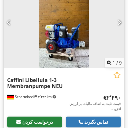
1
/
9
Caffini
Libellula 1-3
Membranpumpe NEU
‎€۲٬۴۹۰
Schermbeck
۴٬۳۲۴ km
قیمت ثابت به اضافه مالیات بر ارزش
افزوده
تماس بگیرید
درخواست کردن