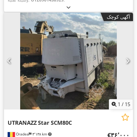
آگهی کوچک
1
/
15
UTRANAZZ
Star SCM80C
‎€۳۶٬۰۰۰
Oradea
۳٬۱۳۸ km