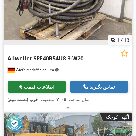
1
/
13
Allweiler
SPF40R54U8.3-W20
Wiefelstede
۴٬۲۸۰ km
تماس بگیرید
اطلاعات قیمت
,
سال ساخت:
۲۰۰۵
, وضعیت:
خوب (دست دوم)
آگهی کوچک