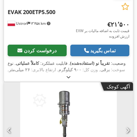
EVAK
200ETP5.500
‎€۲۱٬۵۰۰
Ustroń
۳٬۴۵۸ km
EXW قیمت ثابت به اضافه مالیات بر
ارزش افزوده
تماس بگیرید
درخواست کردن
وضعیت:
تقریباً نو (استفاده‌شده)
, قابلیت عملکرد:
کاملاً عملیاتی
, نوع
سوخت:
برقی
, وزن کل:
۹۰۰ کیلوگرم
, ارتفاع بالابری:
۲۶ میلی‌متر
,
وضعیت گیربکس:
۱۰۰ درصد
, سال ساخت:
۲۰۲۵
, دبی هیدرولیک:
,
۹٬۰۰۰ لیتر/دقیقه
آگهی کوچک