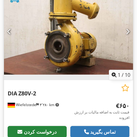
1
/
10
DIA
Z80V-2
‎€۶۵۰
Wiefelstede
۴٬۲۸۰ km
قیمت ثابت به اضافه مالیات بر ارزش
افزوده
تماس بگیرید
درخواست کردن