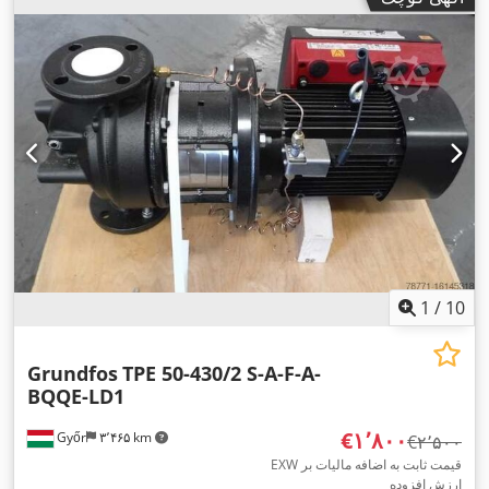
1
/
10
Grundfos
TPE 50-430/2 S-A-F-A-
BQQE-LD1
‎€۱٬۸۰۰
Győr
۳٬۴۶۵ km
‎€۲٬۵۰۰
EXW قیمت ثابت به اضافه مالیات بر
ارزش افزوده