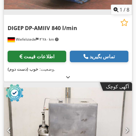
1
/
8
DIGEP
DP-AMIIV 840 l/min
Wiefelstede
۴٬۲۸۰ km
تماس بگیرید
اطلاعات قیمت
,
وضعیت:
خوب (دست دوم)
آگهی کوچک