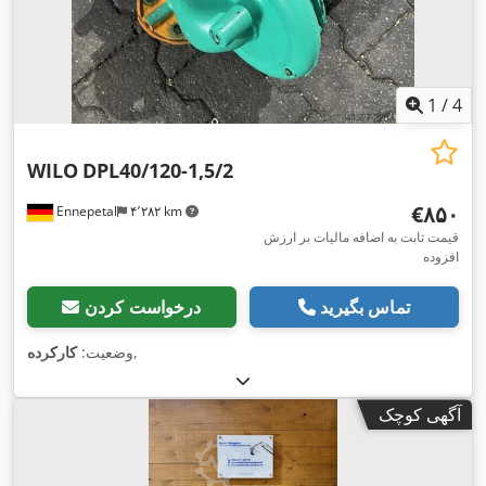
1
/
4
WILO
DPL40/120-1,5/2
‎€۸۵۰
Ennepetal
۴٬۲۸۲ km
قیمت ثابت به اضافه مالیات بر ارزش
افزوده
تماس بگیرید
درخواست کردن
,
وضعیت:
کارکرده
آگهی کوچک