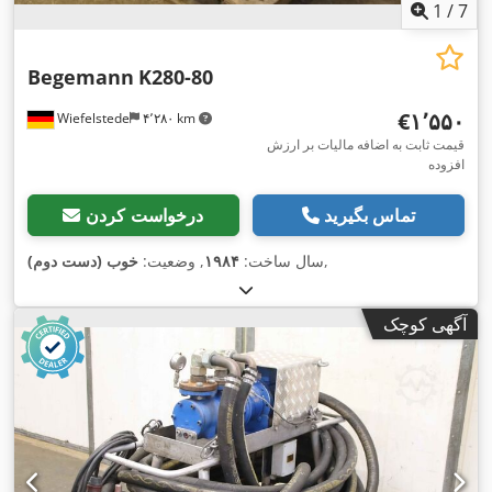
1
/
7
Begemann
K280-80
‎€۱٬۵۵۰
Wiefelstede
۴٬۲۸۰ km
قیمت ثابت به اضافه مالیات بر ارزش
افزوده
تماس بگیرید
درخواست کردن
,
سال ساخت:
۱۹۸۴
, وضعیت:
خوب (دست دوم)
آگهی کوچک