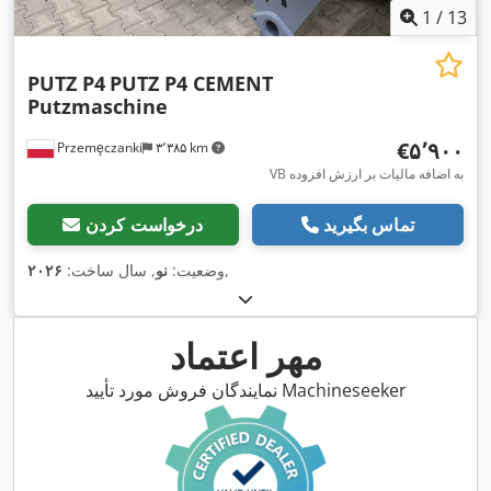
1
/
13
PUTZ P4
PUTZ P4 CEMENT
Putzmaschine
‎€۵٬۹۰۰
Przemęczanki
۳٬۳۸۵ km
VB به اضافه مالیات بر ارزش افزوده
تماس بگیرید
درخواست کردن
,
وضعیت:
نو
, سال ساخت:
۲۰۲۶
مهر اعتماد
نمایندگان فروش مورد تأیید Machineseeker