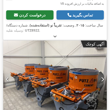
VB به اضافه مالیات بر ارزش افزوده
تماس بگیرید
درخواست کردن
سال ساخت:
۲۰۱۵
, وضعیت:
تقریباً نو (استفاده‌شده)
, شماره دستگاه/
,
UTZ8922
وسیله نقلیه:
آگهی کوچک