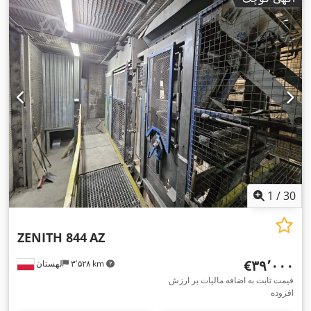
1
/
30
ZENITH 844
AZ
‎€۳۹٬۰۰۰
۳٬۵۲۸ km
لهستان
قیمت ثابت به اضافه مالیات بر ارزش
افزوده