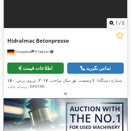
1
/
5
Hidralmac
Betonpresse
Ennepetal
۴٬۲۸۵ km
تماس بگیرید
اطلاعات قیمت
, شماره دستگاه/
۱۵۰ t
وضعیت:
نو
, سال ساخت:
۲۰۱۷
, نیروی پرس:
,
DF0149
وسیله نقلیه: