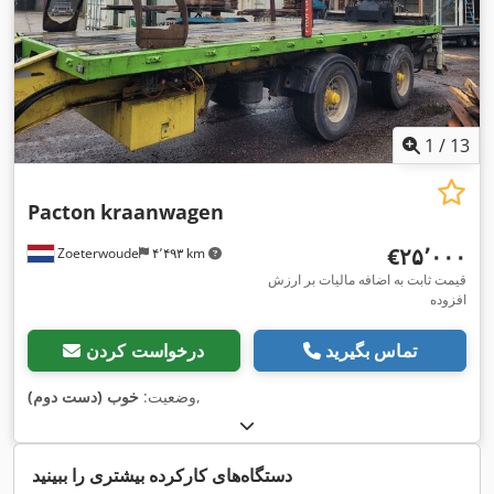
1
/
13
Pacton
kraanwagen
‎€۲۵٬۰۰۰
Zoeterwoude
۴٬۴۹۳ km
قیمت ثابت به اضافه مالیات بر ارزش
افزوده
تماس بگیرید
درخواست کردن
,
وضعیت:
خوب (دست دوم)
دستگاه‌های کارکرده بیشتری را ببینید