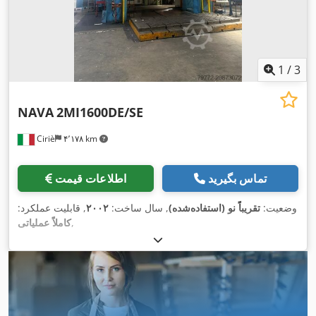
1
/
3
NAVA
2MI1600DE/SE
Ciriè
۴٬۱۷۸ km
تماس بگیرید
اطلاعات قیمت
وضعیت:
تقریباً نو (استفاده‌شده)
, سال ساخت:
۲۰۰۲
, قابلیت عملکرد:
,
کاملاً عملیاتی