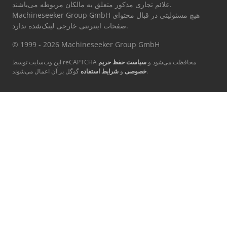
علائم تجاری مذکور متعلق به مالکان مربوطه می‌باشند.
Machineseeker Group GmbH هیچ مسئولیتی در قبال محتوای
صفحات اینترنتی خارجی لینک‌شده ندارد.
© 1999 - 2026 Machineseeker Group GmbH
این وب‌سایت توسط reCAPTCHA محافظت می‌شود و
سیاست حفظ حریم
گوگل بر آن اعمال می‌شوند.
خصوصی
و
شرایط استفاده