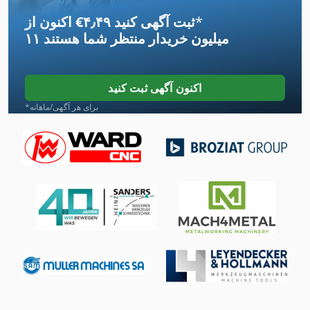
*
اکنون از ‎€۴٫۴۹ ثبت آگهی کنید
پرس افقی
۱۱ میلیون خریدار
منتظر شما هستند
پرس ایستاده
پرس بالای پیستون
اکنون آگهی ثبت کنید
پرس سرد
*برای هر آگهی/ماهانه
پرس عمودی
پرس فورج
پرس لبه
پرس های فلزی
پرس هیدرولیک
پرس پلت چسبان
پرس پنوماتیک