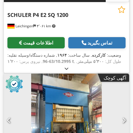
SCHULER
P4 E2 SQ 1200
Laichingen
۴٬۰۶۱ km
تماس بگیرید
اطلاعات قیمت
وضعیت:
کارکرده
, سال ساخت:
۱۹۶۴
, شماره دستگاه/وسیله نقلیه:
, طول کل:
۵٬۳۰۰ میلی‌متر
,
۱٬۲۰۰ t
63/10.2995-96
, نیروی پرس:
عرض کل:
۲٬۶۹۰ میلی‌متر
, ارتفاع کل:
۹٬۳۰۰ میلی‌متر
, وزن کل:
,
۳۶۰٬۰۰۰ کیلوگرم
آگهی کوچک