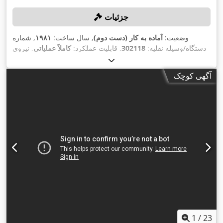
جزئیات
وضعیت:
آماده به کار (دست دوم)
, سال ساخت:
۱۹۸۱
, شماره
دستگاه/وسیله نقلیه:
302118
, قابلیت عملکرد:
کاملاً عملیاتی
, نیروی
, قطر سیم (حداکثر):
۱۴ میلی‌متر
, طول بخش (حداکثر):
۱۰۰ t
پرس:
,
۱۲۵ میلی‌متر
, ظرفیت تولید:
۷٬۲۰۰ واحد/ساعت
آگهی کوچک
1
/
23