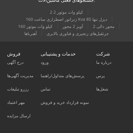
2 2 کیلو وات موتور
ژنراتور اضطراری ساعت 160 Kva دیزل تنها 85
2 محور دالی
آویز 2 محور
160 کیلو وات موتور
جرثقیل‌های زنجیری و فناوری بالابری
آهنرباها
شرکت
خدمات و پشتیبانی
فروش
درباره ما
ورود
درج آگهی
پرس
پرسش‌های متداول/راهنما
مدیریت آگهی‌ها
شغل‌ها
تماس
رزرو تبلیغات
نمونه قرارداد خرید و فروش
مهر اعتماد
ارسال مزایده