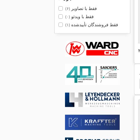
فقط با تصاویر
(۶)
فقط با ویدئو
(۰)
فقط فروشندگان تأییدشده
(۱)
بار کششي
Zeulenroda
Roda
Pye