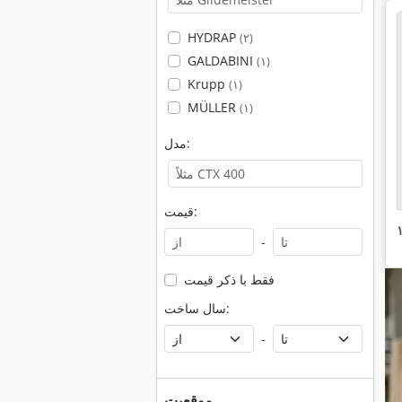
HYDRAP
(۲)
GALDABINI
(۱)
Krupp
(۱)
MÜLLER
(۱)
مدل:
قیمت:
-
فقط با ذکر قیمت
سال ساخت:
-
موقعیت