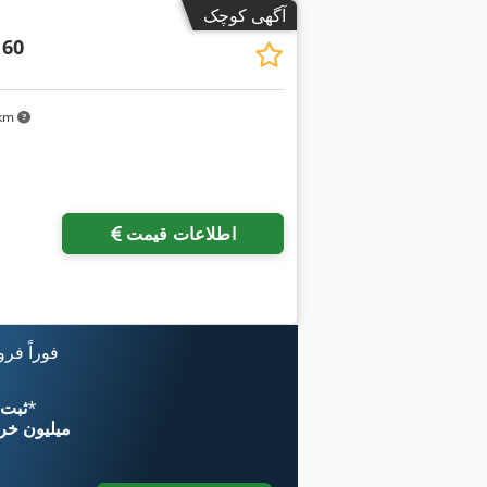
آگهی کوچک
160
۴ km
اطلاعات قیمت
فوراً فر
*
اکنون از 
۱۱ میلیون خر