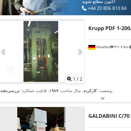
اکنون مطلع شوید
+44 20 806 810 84
Krupp
PDF 1-200
Hövelhof
۴٬۲۰۴ km
1
/
2
,
وضعیت:
کارکرده
, سال ساخت:
۱۹۸۷
, قابلیت عملکرد:
بررسی‌نشده
GALDABINI
C/70