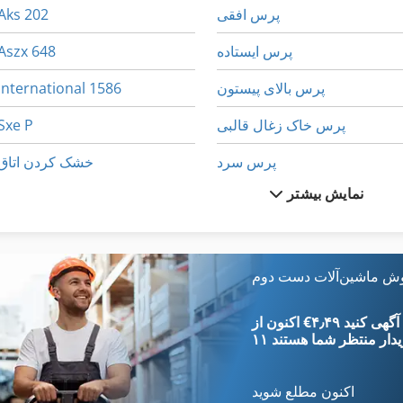
پرس افقی
Aks 202
پرس ایستاده
Aszx 648
پرس بالای پیستون
International 1586
پرس خاک زغال قالبی
Sxe P
پرس سرد
خشک کردن اتاق
نمایش بیشتر
پرس سوسیس سرخ کرده
خط کش موج سینوسی
پرس عمودی
ست خط کش
پرس فورج
قاب پرس
وش ماشین‌آلات دست دوم
پرس لبه
پرس
‎€۴٫۴۹ ثبت آگهی کنید
یدار
منتظر شما هستند
اکنون مطلع شوید