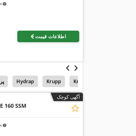
km
اطلاعات قیمت
Krupp Kmk 2025
Krupp
Hydrap
پر
آگهی کوچک
E 160 SSM
km