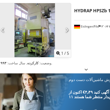
HYDRAP
HPSZb 
Eislingen/Fils
۴٬۰۶
1
/
5
,
وضعیت:
کارکرده
, سال ساخت:
۱۹۹۳
وش ماشین‌آلات دست دوم
‎€۴٫۴۹ ثبت آگهی کنید
یدار
منتظر شما هستند