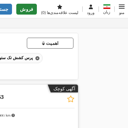
فروش
جستج
زبان
منو
ورود
لیست علاقه‌مندی‌ها
(0)
اهمیت
پرس کشش تک ستونه
آگهی کوچک
63
۲٬۷۸۱ km