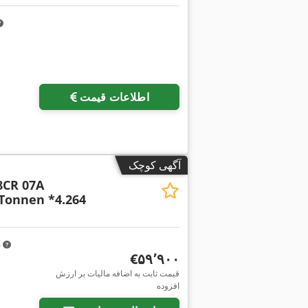
اطلاعات قیمت
آگهی کوچک
8CR 07A
Tonnen *4.264
m
‎€۵۹٬۹۰۰
قیمت ثابت به اضافه مالیات بر ارزش
افزوده