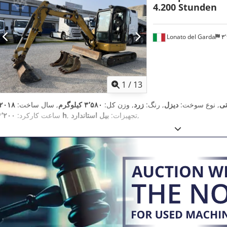
4.200 Stunden
Lonato del Garda
1
/
13
تی
, نوع سوخت:
دیزل
, رنگ:
زرد
, وزن کل:
۳٬۵۸۰ کیلوگرم
, سال ساخت:
۲۰۱۸
,
, تجهیزات:
بیل استاندارد
۴٬۲۰۰ h
ساعت کارکرد: