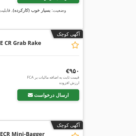
وضعیت:
بسیار خوب (کارکرده)
, قابلی
آگهی کوچک
5E CR Grab Rake
‎€۹۵۰
FCA قیمت ثابت به اضافه مالیات بر
درخواست تصاویر بیشتر
ارزش افزوده
ارسال درخواست
آگهی کوچک
5ECR Mini-Bagger