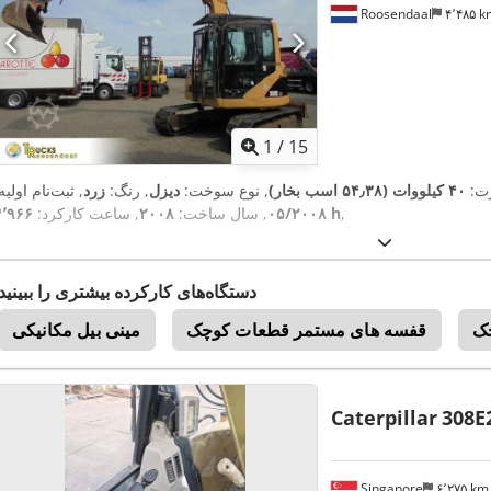
Roosendaal
۴٬۴۸۵ 
1
/
15
رت:
۴۰ کیلووات (۵۴٫۳۸ اسب بخار)
, نوع سوخت:
دیزل
, رنگ:
زرد
, ثبت‌نام اولیه
,
۴٬۹۶۶ h
۰۵/۲۰۰۸
, سال ساخت:
۲۰۰۸
, ساعت کارکرد:
دستگاه‌های کارکرده بیشتری را ببینید
چک
قفسه های مستمر قطعات کوچک
مینی بیل مکانیکی
Caterpillar
308E
Singapore
۶٬۲۷۵ k