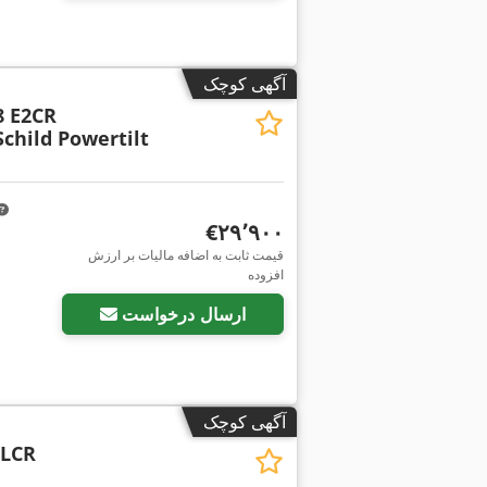
آگهی کوچک
8 E2CR
child Powertilt
‎€۲۹٬۹۰۰
قیمت ثابت به اضافه مالیات بر ارزش
افزوده
ارسال درخواست
آگهی کوچک
 LCR