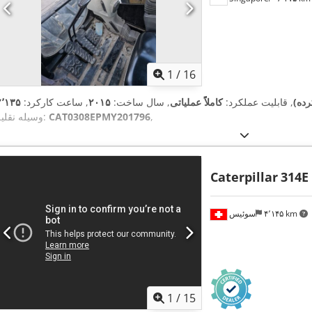
1
/
16
رده)
, قابلیت عملکرد:
کاملاً عملیاتی
, سال ساخت:
۲۰۱۵
, ساعت کارکرد:
,
CAT0308EPMY201796
وسیله نقلیه:
Caterpillar
314E
۴٬۱۴۵ km
سوئیس
1
/
15