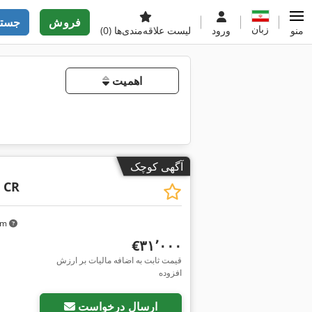
فروش
جستج
زبان
منو
ورود
لیست علاقه‌مندی‌ها
(0)
اهمیت
آگهی کوچک
5 CR
 km
‎€۳۱٬۰۰۰
قیمت ثابت به اضافه مالیات بر ارزش
افزوده
ارسال درخواست