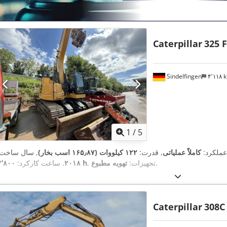
Caterpillar
325 
Sindelfingen
۴٬۱۱۸
1
/
5
 عملکرد:
کاملاً عملیاتی
, قدرت:
۱۲۲ کیلووات (۱۶۵٫۸۷ اسب بخار)
, سال ساخت:
,
, تجهیزات:
تهویه مطبوع
۳٬۸۰۰ h
۲۰۱۸
, ساعت کارکرد:
Caterpillar
308C