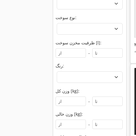
نوع سوخت:
ظرفیت مخزن سوخت [l]:
-
رنگ:
وزن کل [kg]:
-
وزن خالی [kg]:
-