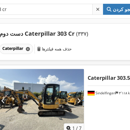
و کردن
دست دوم Caterpillar 303 Cr
(۳۳۷)
Caterpillar
حذف همه فیلترها
Caterpillar
303.
Sindelfingen
۴٬۱۱۸
1
/
7