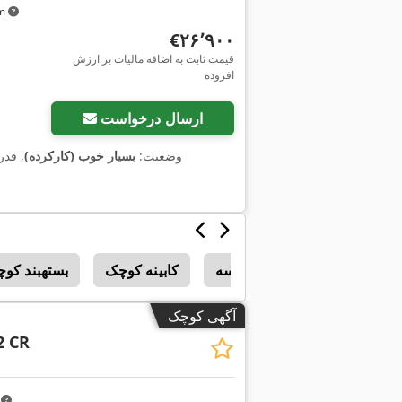
km
‎€۲۶٬۹۰۰
قیمت ثابت به اضافه مالیات بر ارزش
افزوده
ارسال درخواست
وضعیت:
بسیار خوب (کارکرده)
, قد
بخش کوچکی قفسه
کابینه کوچک
بستهبند کو
آگهی کوچک
2 CR
m