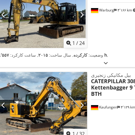
Warburg
۴٬۱۶۶ km
1
/
24
,
۸٬۵۵۷ h
وضعیت:
کارکرده
, سال ساخت:
۲۰۱۵
, ساعت کارکرد:
بیل مکانیکی زنجیری
CATERPILLAR
30
Kettenbagger 9 
BTH
Kaufungen
۴٬۱۲۹ k
1
/
32