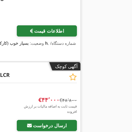
اطلاعات قیمت
, شماره دستگاه/
۲٬۱۳۵ h
وضعیت:
بسیار خوب (کارک
آگهی کوچک
 LCR
‎€۴۴٬۰۰۰
‎€۴۸٬۸۰۰
قیمت ثابت به اضافه مالیات بر ارزش
افزوده
ارسال درخواست