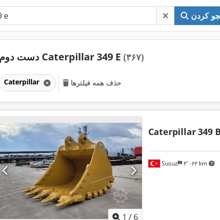
و کردن
دست دوم Caterpillar 349 E
(۳۶۷)
Caterpillar
حذف همه فیلترها
Caterpillar
349 
Susuz
۲٬۰۶۲ km
1
/
6