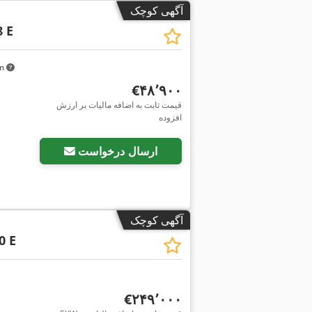
آگهی کوچک
8 E
km
‎€۴۸٬۹۰۰
قیمت ثابت به اضافه مالیات بر ارزش
افزوده
ارسال درخواست
آگهی کوچک
0 E
‎€۲۴۹٬۰۰۰