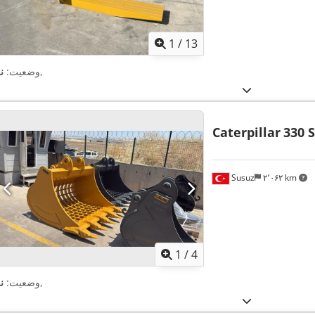
1
/
13
,
وضعیت:
ن
Caterpillar
330 
Susuz
۲٬۰۶۲ km
1
/
4
,
وضعیت:
ن