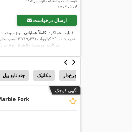
EXW قیمت ثابت به اضافه مالیات بر
ارزش افزوده
ارسال درخواست
, قابلیت عملکرد:
کاملاً عملیاتی
, نوع سوخت:
قدرت:
۲٬۰۰۰ کیلووات (۲٬۷۱۹٫۲۴ اسب بخار)
,
, فرکانس ورودی:
۵۰ هرتز
, نوع جری
لودر چرخ او 06
لودر چرخ‌دار
مکانیک
چند تابع بیل
آگهی کوچک
Marble Fork