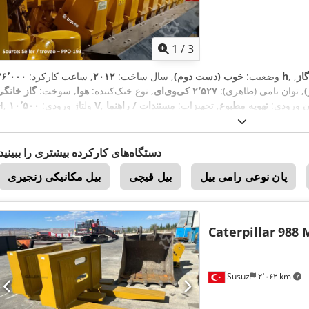
1
/
3
گاز
,
۲۶٬۰۰۰ h
وضعیت:
خوب (دست دوم)
, سال ساخت:
۲۰۱۲
, ساعت کارکرد:
, توان نامی (ظاهری):
۲٬۵۲۷ کی‌وی‌ای
, نوع خنک‌کننده:
هوا
, سوخت:
گاز خانگی
ان ورودی:
تهویه مطبوع
, تجهیزات:
مستندات / راهنما
۱۰٬۵۰۰ V
, ولتاژ ورودی:
H
دستگاه‌های کارکرده بیشتری را ببینید
پان نوعی رامی بیل
بیل قیچی
بیل مکانیکی زنجیری
Caterpillar
988 
Susuz
۲٬۰۶۲ km