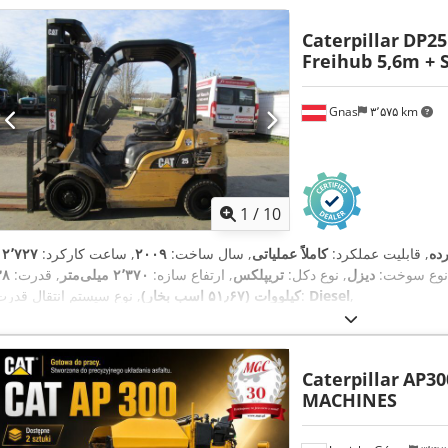
Caterpillar
DP25N
Freihub 5,6m + 
Gnas
۳٬۵۷۵ km
1
/
10
ده
, قابلیت عملکرد:
کاملاً عملیاتی
, سال ساخت:
۲۰۰۹
, ساعت کارکرد:
نوع سوخت:
دیزل
, نوع دکل:
تریپلکس
, ارتفاع سازه:
۲٬۳۷۰ میلی‌متر
, قدرت:
۳۸
,
Diesel
, نوع سیستم انتقال قدرت:
کیلووات (۵۱٫۶۷ اسب بخار)
Caterpillar
AP30
MACHINES