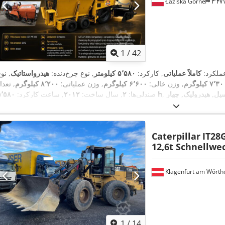
Łaziska Górne
۳٬۴
1
/
42
عملکرد:
کاملاً عملیاتی
, کارکرد:
۵٬۵۸۰ کیلومتر
, نوع چرخ‌دنده:
هیدرواستاتیک
, نو
۷٬۳ کیلوگرم
, وزن خالی:
۶٬۶۰۰ کیلوگرم
, وزن عملیاتی:
۸٬۲۰۰ کیلوگرم
, تعدا
یل, هیدرولیک, چهار
۵٬۵۸۰ h
صندلی‌ها:
۲
, سال ساخت:
۲۰۱۲
, ساعت کارکرد:
,
چرخ محرک
Caterpillar
IT28
12,6t Schnellwe
Klagenfurt am Wörth
1
/
14