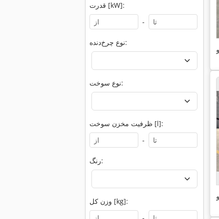
قدرت [kW]:
-
نوع چرخ‌دنده:
و
نوع سوخت:
ظرفیت مخزن سوخت [l]:
-
رنگ:
و
وزن کل [kg]:
-