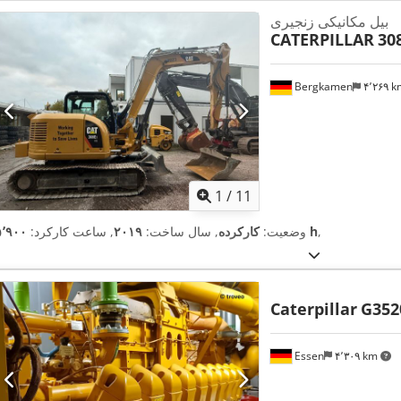
بیل مکانیکی زنجیری
CATERPILLAR
30
Bergkamen
۴٬۲۶۹ 
1
/
11
,
۵٬۹۰۰ h
وضعیت:
کارکرده
, سال ساخت:
۲۰۱۹
, ساعت کارکرد:
Caterpillar
G352
Essen
۴٬۳۰۹ km