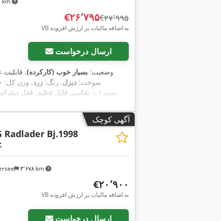
۷۱ km
‎€۲۶٬۷۹۵
‎€۲۷٬۹۹۵
VB به اضافه مالیات بر ارزش افزوده
ارسال درخواست
وضعیت:
بسیار خوب (کارکرده)
, قابلیت 
سوخت:
دیزل
, رنگ:
زرد
, وزن کل:
۰۰
, تجهیزات:
شاسی قابل تنظیم, قفل دیفرانس
آگهی کوچک
G Radlader Bj.1998
c
ersee
۳٬۶۷۸ km
‎€۲۰٬۹۰۰
VB به اضافه مالیات بر ارزش افزوده
ارسال درخواست