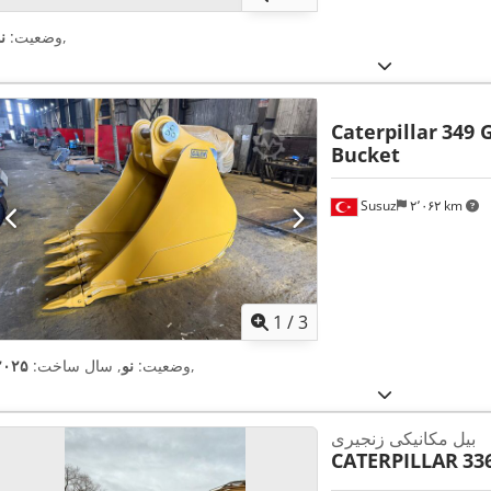
,
وضعیت:
ن
Caterpillar
349 
Bucket
Susuz
۲٬۰۶۲ km
1
/
3
,
وضعیت:
نو
, سال ساخت:
۲۰۲۵
بیل مکانیکی زنجیری
CATERPILLAR
33