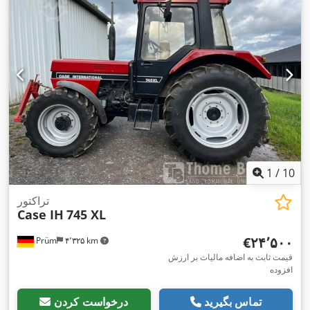
1
/
10
تراکتور
Case IH
745 XL
‎€۲۴٬۵۰۰
Prüm
۴٬۳۲۵ km
قیمت ثابت به اضافه مالیات بر ارزش
افزوده
تماس بگیرید
درخواست کردن