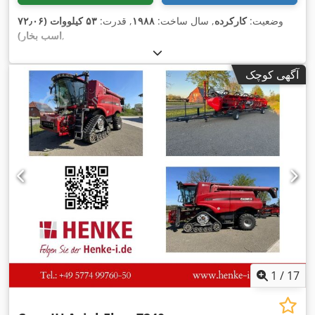
وضعیت:
کارکرده
, سال ساخت:
۱۹۸۸
, قدرت:
۵۳ کیلووات (۷۲٫۰۶
,
اسب بخار)
آگهی کوچک
1
/
17