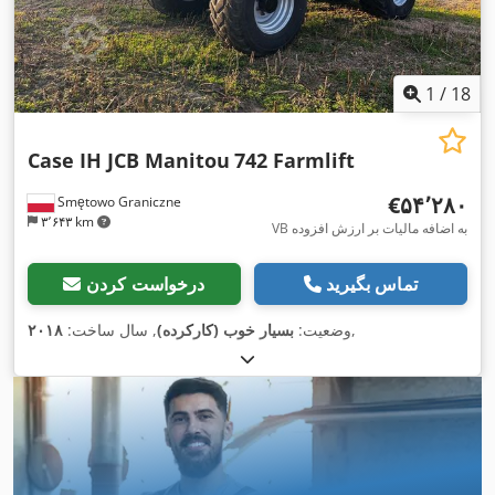
1
/
18
Case IH JCB Manitou
742 Farmlift
‎€۵۴٬۲۸۰
Smętowo Graniczne
۳٬۶۴۳ km
VB به اضافه مالیات بر ارزش افزوده
تماس بگیرید
درخواست کردن
,
وضعیت:
بسیار خوب (کارکرده)
, سال ساخت:
۲۰۱۸