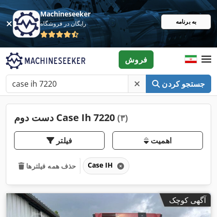
Machineseeker
به برنامه
رایگان در فروشگاه
فروش
جستجو کردن
دست دوم Case Ih 7220
(۳)
اهمیت
فیلتر
Case IH
حذف همه فیلترها
آگهی کوچک