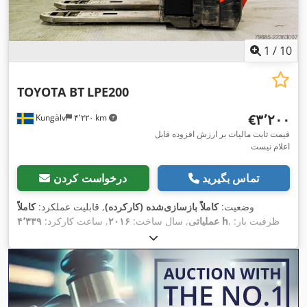
1
/
10
TOYOTA BT
LPE200
‎€۳٬۲۰۰
Kungälv
۴٬۲۲۰ km
قیمت ثابت مالیات بر ارزش افزوده قابل
اعلام نیست
تماس بگیرید
درخواست کردن
وضعیت:
کاملاً بازسازی‌شده (کارکرده)
, قابلیت عملکرد:
کاملاً
, ظرفیت بار:
۴٬۳۳۹ h
عملیاتی
, سال ساخت:
۲۰۱۶
, ساعت کارکرد:
۲٬۰۰۰ کیلوگرم
, ارتفاع بالابری:
۱۵۰ میلی‌متر
, نوع سوخت:
برقی
,
,
۲۴ V
, ظرفیت باتری:
۴۰۰ آه
, ولتاژ باتری:
Exide
تولیدکننده باتری:
طول شاخک‌ها:
۱٬۱۵۰ میلی‌متر
, ارتفاع کل:
۱٬۲۰۰ میلی‌متر
, طول
,
کل:
۱٬۹۰۰ میلی‌متر
, عرض کل:
۷۵۰ میلی‌متر
, تجهیزات:
چنگال پالت