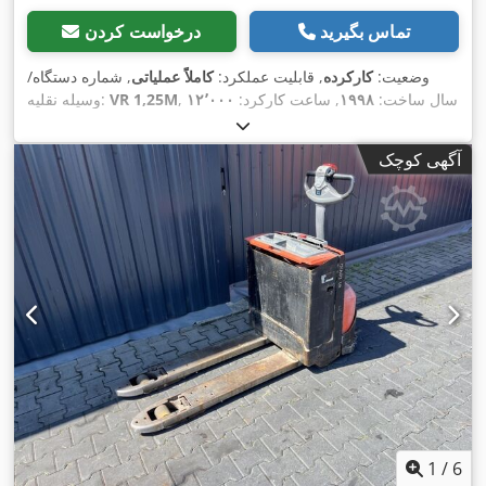
تماس بگیرید
درخواست کردن
وضعیت:
کارکرده
, قابلیت عملکرد:
کاملاً عملیاتی
, شماره دستگاه/
, سال ساخت:
۱۹۹۸
, ساعت کارکرد:
۱۲٬۰۰۰
VR 1,25M
وسیله نقلیه:
, ارتفاع بالابری:
۷٬۰۰۰ میلی‌متر
, وزن خالی:
۱٬۰۷۵ کیلوگرم
, ارتفاع
h
کل:
۷٬۰۰۰ میلی‌متر
, تجهیزات:
جابجایی جانبی, سوابق کامل
آگهی کوچک
,
سرویس, چنگال پالت
1
/
6