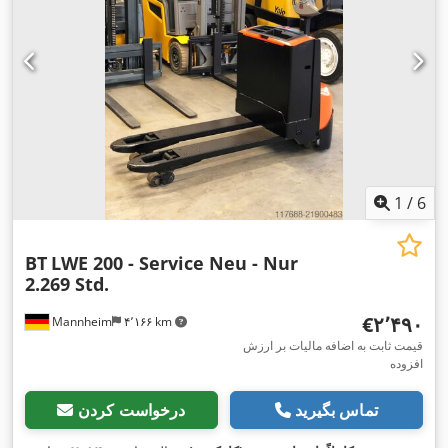
1
/
6
BT
LWE 200 - Service Neu - Nur
2.269 Std.
‎€۲٬۴۹۰
Mannheim
۴٬۱۶۶ km
قیمت ثابت به اضافه مالیات بر ارزش
افزوده
تماس بگیرید
درخواست کردن