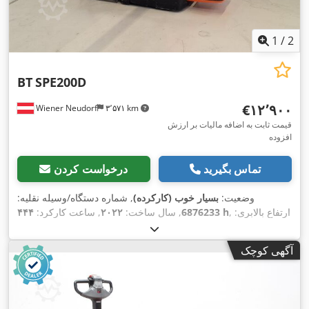
1
/
2
BT
SPE200D
‎€۱۲٬۹۰۰
Wiener Neudorf
۳٬۵۷۱ km
قیمت ثابت به اضافه مالیات بر ارزش
افزوده
تماس بگیرید
درخواست کردن
وضعیت:
بسیار خوب (کارکرده)
, شماره دستگاه/وسیله نقلیه:
, ارتفاع بالابری:
۴۴۴ h
6876233
, سال ساخت:
۲۰۲۲
, ساعت کارکرد:
۲٬۵۰۰ میلی‌متر
, برداشت آزاد:
۱٬۳۶۰ میلی‌متر
, نوع سوخت:
برقی
,
نوع دکل:
دوپلکس
, ظرفیت باتری:
۲۱۰ آه
, طول شاخک‌ها:
۱٬۲۰۰
آگهی کوچک
,
میلی‌متر