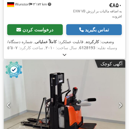
‎€۸۵۰
Wunstorf
۴٬۱۷۲ km
EXW VB به اضافه مالیات بر ارزش
افزوده
تماس بگیرید
درخواست کردن
وضعیت:
کارکرده
, قابلیت عملکرد:
کاملاً عملیاتی
, شماره دستگاه/
وسیله نقلیه:
6128193
, سال ساخت:
۲۰۱۰
, ساعت کارکرد:
۵٬۵۰۷
, ظرفیت بار:
۲٬۴۰۰ کیلوگرم
, ارتفاع بالابری:
۲۰۰ میلی‌متر
, نوع
h
, طول
۲۴ V
سوخت:
برقی
, ظرفیت باتری:
۳۷۵ آه
, ولتاژ باتری:
آگهی کوچک
شاخک‌ها:
۱٬۱۵۰ میلی‌متر
, نوع تایر جلو:
لاستیک پلی‌یورتان (بدون
اثرگذاری)
, نوع تایر عقب:
لاستیک پلی‌یورتان (بدون اثرگذاری)
, وزن
,
خالی:
۱٬۰۲۰ کیلوگرم