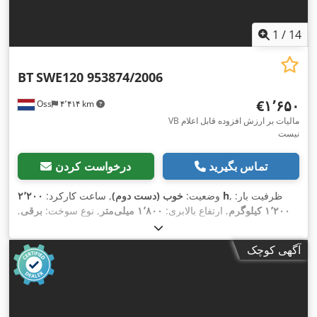
1
/
14
BT
SWE120 953874/2006
‎€۱٬۶۵۰
Oss
۴٬۴۱۴ km
VB مالیات بر ارزش افزوده قابل اعلام
نیست
تماس بگیرید
درخواست کردن
, ظرفیت بار:
۲٬۲۰۰ h
وضعیت:
خوب (دست دوم)
, ساعت کارکرد:
۱٬۲۰۰ کیلوگرم
, ارتفاع بالابری:
۱٬۸۰۰ میلی‌متر
, نوع سوخت:
برقی
,
نوع دکل:
دوپلکس
, ارتفاع سازه:
۲٬۱۰۰ میلی‌متر
, کارکرد:
۲٬۲۰۰
,
کیلومتر
آگهی کوچک