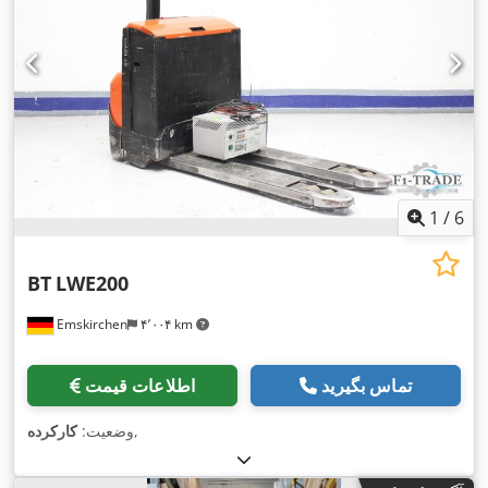
1
/
6
BT
LWE200
Emskirchen
۴٬۰۰۴ km
تماس بگیرید
اطلاعات قیمت
,
وضعیت:
کارکرده