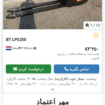
1
/
10
BT
LPE250
‎€۳٬۴۵۰
Veen
۴٬۴۴۵ km
قیمت ثابت به اضافه مالیات بر ارزش
افزوده
تماس بگیرید
درخواست کردن
وضعیت:
بسیار خوب (کارکرده)
, سال ساخت:
۲۰۱۵
, ساعت کارکرد:
, ارتفاع بالابری:
۲۱۰ میلی‌متر
, برداشت آزاد:
۲۱۰ میلی‌متر
,
۱٬۸۸۰ h
نوع سوخت:
برقی
, طول شاخک‌ها:
۲٬۰۰۰ میلی‌متر
, عرض چنگال:
,
۵۵۰ میلی‌متر
, ارتفاع کل:
۱٬۳۰۰ میلی‌متر
, رنگ:
دیگر
مهر اعتماد