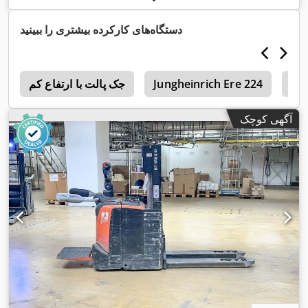
,
میلی‌متر
, کارکرد:
۲٬۵۰۰ کیلومتر
دستگاه‌های کارکرده بیشتری را ببینید
Sti
Jungheinrich Ere 224
جک پالت با ارتفاع کم
د
آگهی کوچک