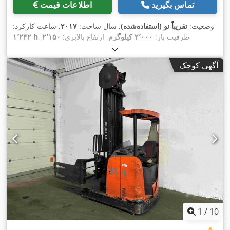
تماس بگیرید
اطلاعات قیمت
وضعیت:
تقریباً نو (استفاده‌شده)
, سال ساخت:
۲۰۱۷
, ساعت کارکرد:
, ظرفیت بار:
۲٬۰۰۰ کیلوگرم
, ارتفاع بالابری:
۲٬۱۵۰
۱٬۲۴۲ h
میلی‌متر
, نوع سوخت:
برقی
, نوع دکل:
دوپلکس
, ارتفاع سازه:
۱٬۷۵۰
,
میلی‌متر
آگهی کوچک
1
/
10