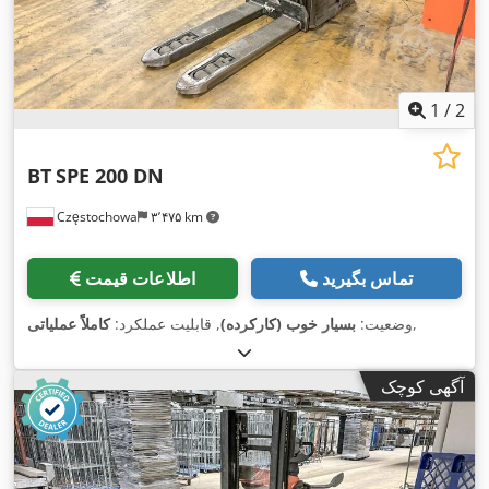
1
/
2
BT
SPE 200 DN
Częstochowa
۳٬۴۷۵ km
تماس بگیرید
اطلاعات قیمت
,
وضعیت:
بسیار خوب (کارکرده)
, قابلیت عملکرد:
کاملاً عملیاتی
آگهی کوچک