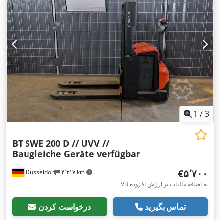
1
/
3
BT
SWE 200 D // UVV //
Baugleiche Geräte verfügbar
‎€۵٬۷۰۰
Düsseldorf
۴٬۳۱۷ km
VB به اضافه مالیات بر ارزش افزوده
تماس بگیرید
درخواست کردن