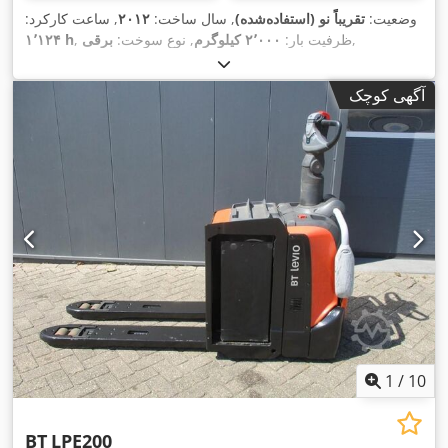
وضعیت:
تقریباً نو (استفاده‌شده)
, سال ساخت:
۲۰۱۲
, ساعت کارکرد:
,
, ظرفیت بار:
۲٬۰۰۰ کیلوگرم
, نوع سوخت:
برقی
۱٬۱۲۴ h
آگهی کوچک
1
/
10
BT
LPE200