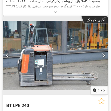
وضعیت:
کاملاً بازسازی‌شده (کارکرده)
, سال ساخت:
۲۰۱۴
, ساعت
, ظرفیت بار:
۲٬۰۰۰ کیلوگرم
, نوع سوخت:
برقی
,
۲٬۲۶۹ h
کارکرد:
,
نوع دکل:
سیمپلکس
, ارتفاع سازه:
۱٬۳۰۰ میلی‌متر
آگهی کوچک
1
/
8
BT
LPE 240