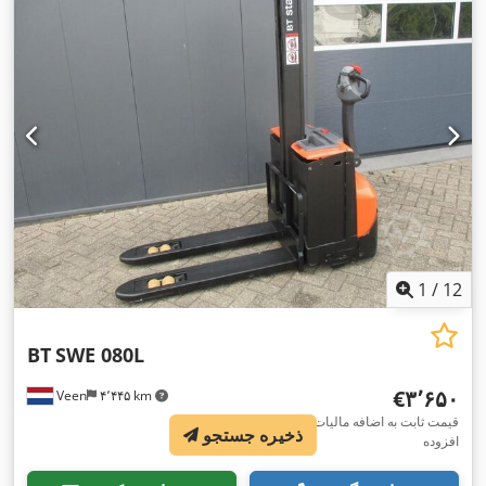
1
/
12
BT
SWE 080L
‎€۳٬۶۵۰
Veen
۴٬۴۴۵ km
قیمت ثابت به اضافه مالیات بر ارزش
ذخیره جستجو
افزوده