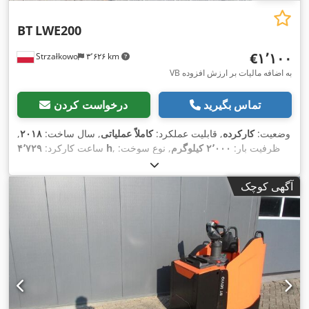
BT
LWE200
‎€۱٬۱۰۰
Strzałkowo
۳٬۶۲۶ km
VB به اضافه مالیات بر ارزش افزوده
تماس بگیرید
درخواست کردن
وضعیت:
کارکرده
, قابلیت عملکرد:
کاملاً عملیاتی
, سال ساخت:
۲۰۱۸
,
, ظرفیت بار:
۲٬۰۰۰ کیلوگرم
, نوع سوخت:
۴٬۷۲۹ h
ساعت کارکرد:
,
Elektro
, نوع سیستم انتقال قدرت:
برقی
آگهی کوچک