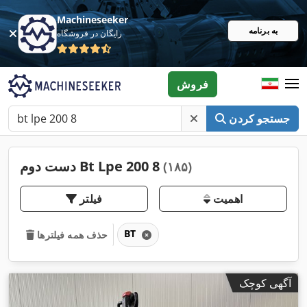
Machineseeker
به برنامه
رایگان در فروشگاه
فروش
جستجو کردن
دست دوم Bt Lpe 200 8
(۱۸۵)
اهمیت
فیلتر
BT
حذف همه فیلترها
آگهی کوچک