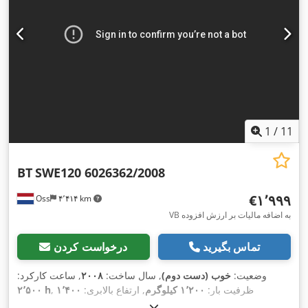
1
/
11
BT
SWE120 6026362/2008
‎€۱٬۹۹۹
Oss
۴٬۴۱۴ km
VB به اضافه مالیات بر ارزش افزوده
تماس بگیرید
درخواست کردن
وضعیت:
خوب (دست دوم)
, سال ساخت:
۲۰۰۸
, ساعت کارکرد:
, ظرفیت بار:
۱٬۲۰۰ کیلوگرم
, ارتفاع بالابری:
۱٬۴۰۰
۲٬۵۰۰ h
میلی‌متر
, نوع سوخت:
برقی
, نوع دکل:
دوپلکس
, ارتفاع سازه:
۲٬۱۰۰