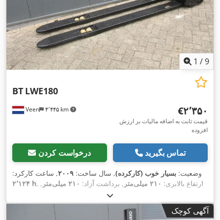
1
/
9
BT
LWE180
‎€۲٬۳۵۰
Veen
۴٬۴۴۵ km
قیمت ثابت به اضافه مالیات بر ارزش
افزوده
تماس بگیرید
درخواست کردن
وضعیت:
بسیار خوب (کارکرده)
, سال ساخت:
۲۰۰۹
, ساعت کارکرد:
, ارتفاع بالابری:
۲۱۰ میلی‌متر
, برداشت آزاد:
۲۱۰ میلی‌متر
,
۲٬۱۲۴ h
نوع سوخت:
برقی
, طول شاخک‌ها:
۲٬۳۵۰ میلی‌متر
, عرض چنگال:
,
۵۵۰ میلی‌متر
, ارتفاع کل:
۱٬۳۰۰ میلی‌متر
, رنگ:
دیگر
آگهی کوچک