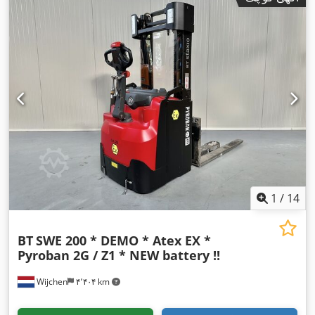
1
/
14
BT
SWE 200 * DEMO * Atex EX *
Pyroban 2G / Z1 * NEW battery !!
Wijchen
۴٬۴۰۴ km