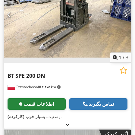
1
/
3
BT
SPE 200 DN
Częstochowa
۳٬۴۷۵ km
تماس بگیرید
اطلاعات قیمت
,
وضعیت:
بسیار خوب (کارکرده)
آگهی کوچک