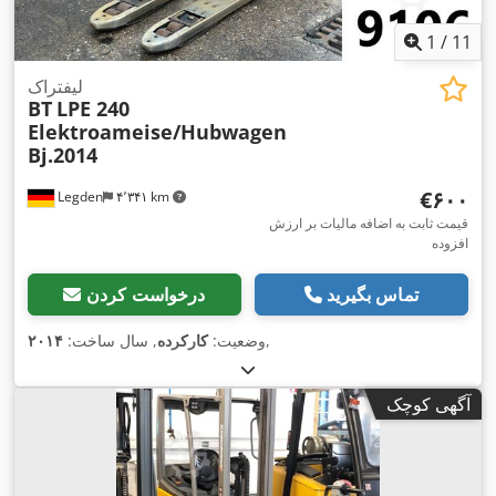
1
/
11
لیفتراک
BT
LPE 240
Elektroameise/Hubwagen
Bj.2014
‎€۶۰۰
Legden
۴٬۳۴۱ km
قیمت ثابت به اضافه مالیات بر ارزش
افزوده
تماس بگیرید
درخواست کردن
,
وضعیت:
کارکرده
, سال ساخت:
۲۰۱۴
آگهی کوچک