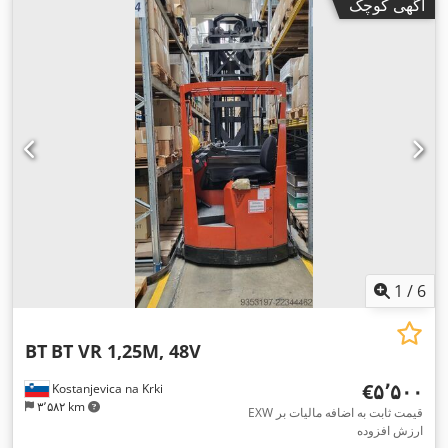
آگهی کوچک
1
/
6
BT
BT VR 1,25M, 48V
‎€۵٬۵۰۰
Kostanjevica na Krki
۳٬۵۸۲ km
EXW قیمت ثابت به اضافه مالیات بر
ارزش افزوده