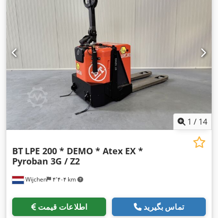
1
/
14
BT
LPE 200 * DEMO * Atex EX *
Pyroban 3G / Z2
Wijchen
۴٬۴۰۴ km
تماس بگیرید
اطلاعات قیمت