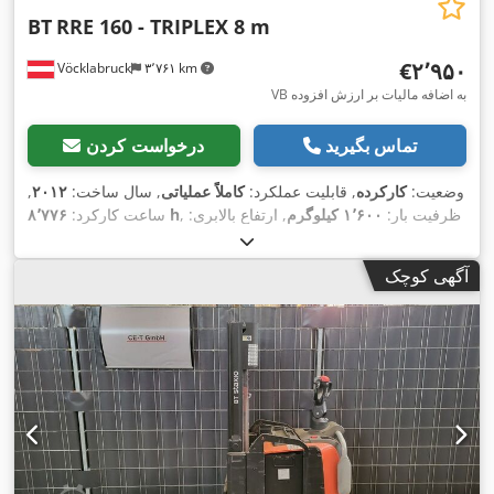
BT
RRE 160 - TRIPLEX 8 m
‎€۲٬۹۵۰
Vöcklabruck
۳٬۷۶۱ km
VB به اضافه مالیات بر ارزش افزوده
تماس بگیرید
درخواست کردن
وضعیت:
کارکرده
, قابلیت عملکرد:
کاملاً عملیاتی
, سال ساخت:
۲۰۱۲
,
, ظرفیت بار:
۱٬۶۰۰ کیلوگرم
, ارتفاع بالابری:
۸٬۷۷۶ h
ساعت کارکرد:
۸٬۰۰۰ میلی‌متر
, برداشت آزاد:
۲٬۷۵۰ میلی‌متر
, نوع سوخت:
برقی
,
نوع دکل:
تریپلکس
, ارتفاع سازه:
۳٬۳۹۰ میلی‌متر
, نوع سیستم انتقال
آگهی کوچک
,
Elektro
قدرت: