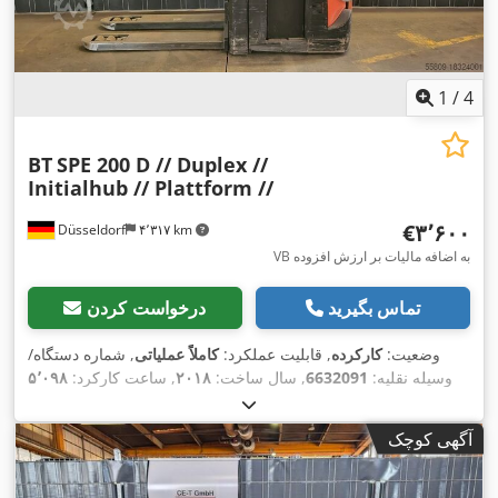
1
/
4
BT
SPE 200 D // Duplex //
Initialhub // Plattform //
‎€۳٬۶۰۰
Düsseldorf
۴٬۳۱۷ km
VB به اضافه مالیات بر ارزش افزوده
تماس بگیرید
درخواست کردن
وضعیت:
کارکرده
, قابلیت عملکرد:
کاملاً عملیاتی
, شماره دستگاه/
وسیله نقلیه:
6632091
, سال ساخت:
۲۰۱۸
, ساعت کارکرد:
۵٬۰۹۸
, ظرفیت بار:
۲٬۰۰۰ کیلوگرم
, ارتفاع بالابری:
۲٬۶۴۰ میلی‌متر
,
h
برداشت آزاد:
۱٬۴۵۰ میلی‌متر
, نوع سوخت:
برقی
, نوع دکل:
دوپلکس
,
آگهی کوچک
ارتفاع سازه:
۱٬۸۵۰ میلی‌متر
, طول شاخک‌ها:
۱٬۲۰۰ میلی‌متر
, نوع
,
Elektro
سیستم انتقال قدرت: