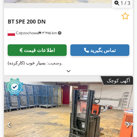
1
/
3
BT
SPE 200 DN
Częstochowa
۳٬۴۷۵ km
تماس بگیرید
اطلاعات قیمت
,
وضعیت:
بسیار خوب (کارکرده)
آگهی کوچک