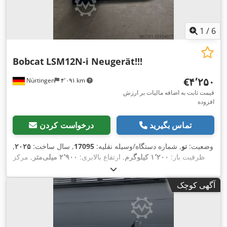
1
/
6
Bobcat
LSM12N-i Neugerät!!!
‎€۴٬۲۵۰
Nürtingen
۴٬۰۹۱ km
قیمت ثابت به اضافه مالیات بر ارزش
افزوده
تماس بگیرید
درخواست کردن
وضعیت:
نو
, شماره دستگاه/وسیله نقلیه:
17095
, سال ساخت:
۲۰۲۵
,
ظرفیت بار:
۱٬۲۰۰ کیلوگرم
, ارتفاع بالابری:
۲٬۹۰۰ میلی‌متر
, مرکز
ثقل بار:
۶۰۰ میلی‌متر
, نوع سوخت:
برقی
, نوع دکل:
سیمپلکس
,
, طول شاخک‌ها:
۲۴ V
ارتفاع سازه:
۱٬۹۷۰ میلی‌متر
, ولتاژ باتری:
آگهی کوچک
,
۱٬۱۵۰ میلی‌متر
, وزن کل:
۶۶۵ کیلوگرم