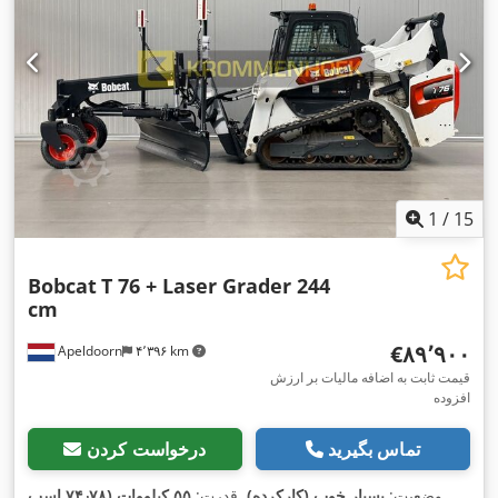
1
/
15
Bobcat
T 76 + Laser Grader 244
cm
‎€۸۹٬۹۰۰
Apeldoorn
۴٬۳۹۶ km
قیمت ثابت به اضافه مالیات بر ارزش
افزوده
تماس بگیرید
درخواست کردن
وضعیت:
بسیار خوب (کارکرده)
, قدرت:
۵۵ کیلووات (۷۴٫۷۸ اسب