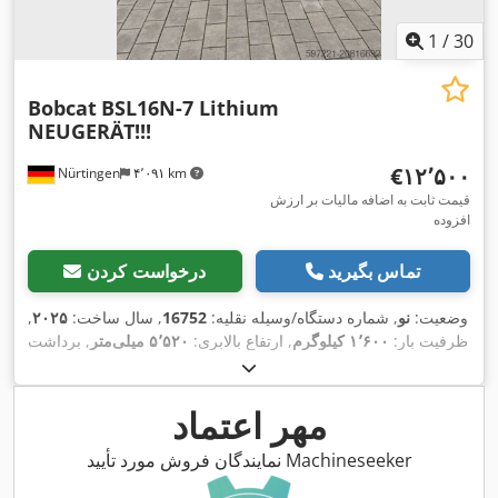
1
/
30
Bobcat
BSL16N-7 Lithium
NEUGERÄT!!!
‎€۱۲٬۵۰۰
Nürtingen
۴٬۰۹۱ km
قیمت ثابت به اضافه مالیات بر ارزش
افزوده
تماس بگیرید
درخواست کردن
وضعیت:
نو
, شماره دستگاه/وسیله نقلیه:
16752
, سال ساخت:
۲۰۲۵
,
ظرفیت بار:
۱٬۶۰۰ کیلوگرم
, ارتفاع بالابری:
۵٬۵۲۰ میلی‌متر
, برداشت
آزاد:
۱٬۸۲۰ میلی‌متر
, مرکز ثقل بار:
۶۰۰ میلی‌متر
, نوع سوخت:
برقی
, نوع دکل:
تریپلکس
, ارتفاع سازه:
۲٬۴۰۸ میلی‌متر
, ولتاژ باتری:
,
Tandem
, اندازه لاستیک جلو:
, طول شاخک‌ها:
۱٬۱۵۰ میلی‌متر
۲۴ V
مهر اعتماد
,
سایز تایر عقب:
, وزن کل:
۱٬۲۲۲ کیلوگرم
نمایندگان فروش مورد تأیید Machineseeker