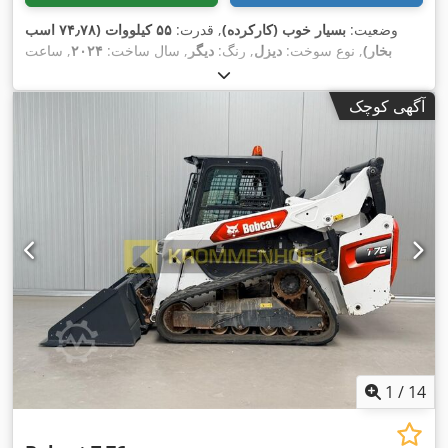
وضعیت:
بسیار خوب (کارکرده)
, قدرت:
۵۵ کیلووات (۷۴٫۷۸ اسب
بخار)
, نوع سوخت:
دیزل
, رنگ:
دیگر
, سال ساخت:
۲۰۲۴
, ساعت
,
, تجهیزات:
تهویه مطبوع
۹۱۶ h
کارکرد:
آگهی کوچک
1
/
14