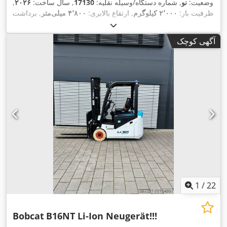
وضعیت:
نو
, شماره دستگاه/وسیله نقلیه:
17130
, سال ساخت:
۲۰۲۶
,
ظرفیت بار:
۲٬۰۰۰ کیلوگرم
, ارتفاع بالابری:
۴٬۸۰۰ میلی‌متر
, برداشت
آزاد:
۱٬۴۸۴ میلی‌متر
, مرکز ثقل بار:
۵۰۰ میلی‌متر
, نوع سوخت:
برقی
, نوع دکل:
تریپلکس
, ارتفاع سازه:
۲٬۲۱۵ میلی‌متر
, ولتاژ باتری:
آگهی کوچک
, طول شاخک‌ها:
۱٬۲۰۰ میلی‌متر
, اندازه لاستیک جلو:
200/50-
۵۱٫۲ V
, وزن
16x6-8 non marking
, سایز تایر عقب:
10 non-marking
,
کل:
۳٬۷۹۰ کیلوگرم
1
/
22
Bobcat
B16NT Li-Ion Neugerät!!!