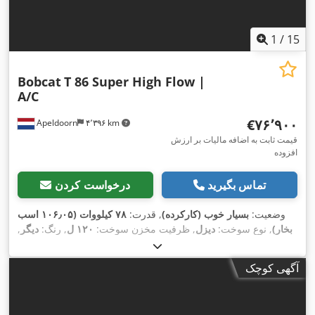
1
/
15
Bobcat
T 86 Super High Flow |
A/C
‎€۷۶٬۹۰۰
Apeldoorn
۴٬۳۹۶ km
قیمت ثابت به اضافه مالیات بر ارزش
افزوده
تماس بگیرید
درخواست کردن
وضعیت:
بسیار خوب (کارکرده)
, قدرت:
۷۸ کیلووات (۱۰۶٫۰۵ اسب
بخار)
, نوع سوخت:
دیزل
, ظرفیت مخزن سوخت:
۱۲۰ ل
, رنگ:
دیگر
,
ارتفاع بالابری:
۳٬۳۵۰ میلی‌متر
, سال ساخت:
۲۰۲۳
, ساعت کارکرد:
,
, تجهیزات:
تهویه مطبوع
۱٬۱۶۸ h
آگهی کوچک