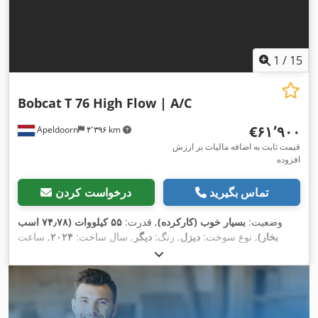
1
/
15
Bobcat
T 76 High Flow | A/C
‎€۶۱٬۹۰۰
Apeldoorn
۴٬۳۹۶ km
قیمت ثابت به اضافه مالیات بر ارزش
افزوده
تماس بگیرید
درخواست کردن
وضعیت:
بسیار خوب (کارکرده)
, قدرت:
۵۵ کیلووات (۷۴٫۷۸ اسب
بخار)
, نوع سوخت:
دیزل
, رنگ:
دیگر
, سال ساخت:
۲۰۲۴
, ساعت
,
, تجهیزات:
تهویه مطبوع
۱٬۲۳۱ h
کارکرد: