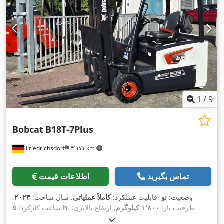
1
/
9
Bobcat
B18T-7Plus
Friedrichsdorf
۴٬۱۷۱ km
تماس بگیرید
اطلاعات قیمت
وضعیت:
نو
, قابلیت عملکرد:
کاملاً عملیاتی
, سال ساخت:
۲۰۲۴
,
, ظرفیت بار:
۱٬۸۰۰ کیلوگرم
, ارتفاع بالابری:
۵ h
ساعت کارکرد:
۴٬۷۵۰ میلی‌متر
, برداشت آزاد:
۱٬۵۴۰ میلی‌متر
, نوع سوخت:
برقی
,