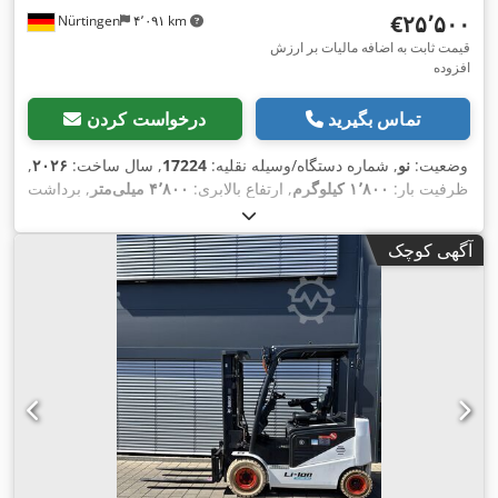
‎€۲۵٬۵۰۰
Nürtingen
۴٬۰۹۱ km
قیمت ثابت به اضافه مالیات بر ارزش
افزوده
تماس بگیرید
درخواست کردن
وضعیت:
نو
, شماره دستگاه/وسیله نقلیه:
17224
, سال ساخت:
۲۰۲۶
,
ظرفیت بار:
۱٬۸۰۰ کیلوگرم
, ارتفاع بالابری:
۴٬۸۰۰ میلی‌متر
, برداشت
آزاد:
۱٬۴۸۴ میلی‌متر
, مرکز ثقل بار:
۵۰۰ میلی‌متر
, نوع سوخت:
برقی
, نوع دکل:
تریپلکس
, ارتفاع سازه:
۲٬۲۱۵ میلی‌متر
, ولتاژ باتری:
آگهی کوچک
, طول شاخک‌ها:
۱٬۱۵۰ میلی‌متر
, اندازه لاستیک جلو:
18x7-6
۵۱٫۲ V
,
, وزن کل:
۳٬۴۶۰ کیلوگرم
16x6-8 weiss
, سایز تایر عقب:
weiss