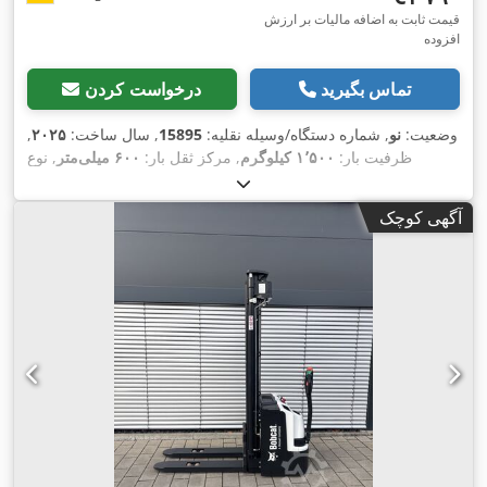
قیمت ثابت به اضافه مالیات بر ارزش
افزوده
تماس بگیرید
درخواست کردن
وضعیت:
نو
, شماره دستگاه/وسیله نقلیه:
15895
, سال ساخت:
۲۰۲۵
,
ظرفیت بار:
۱٬۵۰۰ کیلوگرم
, مرکز ثقل بار:
۶۰۰ میلی‌متر
, نوع
سوخت:
برقی
, نوع دکل:
دیگر
, ارتفاع سازه:
۷۰۰ میلی‌متر
, طول
شاخک‌ها:
۱٬۱۵۰ میلی‌متر
, اندازه لاستیک جلو:
, سایز تایر عقب:
, وزن
آگهی کوچک
,
کل:
۱۵۰ کیلوگرم