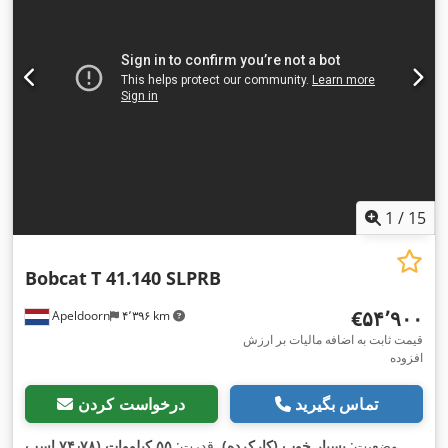
1
/
15
Bobcat
T 41.140 SLPRB
‎€۵۴٬۹۰۰
Apeldoorn
۴٬۳۹۶ km
قیمت ثابت به اضافه مالیات بر ارزش
افزوده
تماس بگیرید
درخواست کردن
وضعیت:
بسیار خوب (کارکرده)
, قدرت:
۵۵ کیلووات (۷۴٫۷۸ اسب