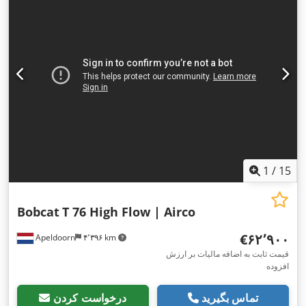
1
/
15
Bobcat
T 76 High Flow | Airco
‎€۶۲٬۹۰۰
Apeldoorn
۴٬۳۹۶ km
قیمت ثابت به اضافه مالیات بر ارزش
افزوده
تماس بگیرید
درخواست کردن