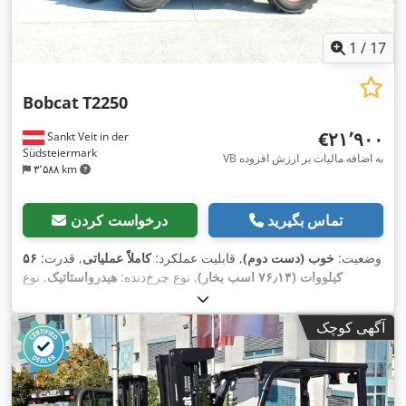
1
/
17
Bobcat
T2250
‎€۲۱٬۹۰۰
Sankt Veit in der
Südsteiermark
VB به اضافه مالیات بر ارزش افزوده
۳٬۵۸۸ km
تماس بگیرید
درخواست کردن
وضعیت:
خوب (دست دوم)
, قابلیت عملکرد:
کاملاً عملیاتی
, قدرت:
۵۶
کیلووات (۷۶٫۱۴ اسب بخار)
, نوع چرخ‌دنده:
هیدرواستاتیک
, نوع
سوخت:
دیزل
, توان بلند کردن:
۲٬۲۰۰ کیلوگرم/متر
, سال ساخت:
,
, تجهیزات:
چنگال پالت, کابین
۴٬۸۷۱ h
۲۰۰۸
, ساعت کارکرد:
آگهی کوچک