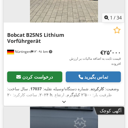
1
/
34
Bobcat
B25NS Lithium
Vorführgerät
‎€۲۵٬۰۰۰
Nürtingen
۴٬۰۹۱ km
قیمت ثابت به اضافه مالیات بر ارزش
افزوده
تماس بگیرید
درخواست کردن
وضعیت:
کارکرده
, شماره دستگاه/وسیله نقلیه:
17037
, سال ساخت:
, ظرفیت بار:
۲٬۵۰۰ کیلوگرم
, ارتفاع
۲۰ h
۲۰۲۴
, ساعت کارکرد:
بالابری:
۴٬۷۱۰ میلی‌متر
, برداشت آزاد:
۱٬۷۰۰ میلی‌متر
, مرکز ثقل
بار:
۵۰۰ میلی‌متر
, نوع سوخت:
برقی
, نوع دکل:
تریپلکس
, ارتفاع
آگهی کوچک
, طول شاخک‌ها:
۱٬۲۰۰
۴۸ V
سازه:
۲٬۱۸۰ میلی‌متر
, ولتاژ باتری:
,
18X7-8
, سایز تایر عقب:
23X9-10
میلی‌متر
, اندازه لاستیک جلو:
,
وزن کل:
۳٬۵۵۲ کیلوگرم