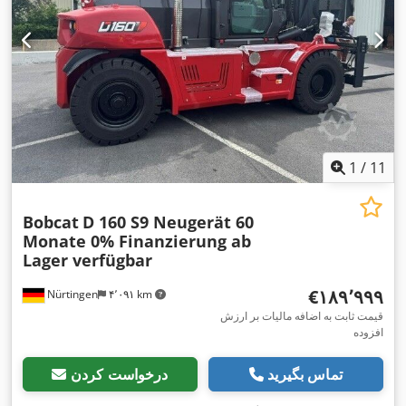
1
/
11
Bobcat
D 160 S9 Neugerät 60
Monate 0% Finanzierung ab
Lager verfügbar
‎€۱۸۹٬۹۹۹
Nürtingen
۴٬۰۹۱ km
قیمت ثابت به اضافه مالیات بر ارزش
افزوده
تماس بگیرید
درخواست کردن