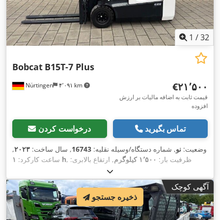
1
/
32
Bobcat
B15T-7 Plus
‎€۲۱٬۵۰۰
Nürtingen
۴٬۰۹۱ km
قیمت ثابت به اضافه مالیات بر ارزش
افزوده
تماس بگیرید
درخواست کردن
وضعیت:
نو
, شماره دستگاه/وسیله نقلیه:
16743
, سال ساخت:
۲۰۲۳
,
, ظرفیت بار:
۱٬۵۰۰ کیلوگرم
, ارتفاع بالابری:
۱ h
ساعت کارکرد:
۴٬۷۵۰ میلی‌متر
, برداشت آزاد:
۱٬۵۴۵ میلی‌متر
, مرکز ثقل بار:
۵۰۰
میلی‌متر
, نوع سوخت:
برقی
, نوع دکل:
تریپلکس
, ارتفاع سازه:
۲٬۱۳۰
آگهی کوچک
, طول شاخک‌ها:
۱٬۲۰۰ میلی‌متر
, اندازه
۴۸ V
میلی‌متر
, ولتاژ باتری:
ذخیره جستجو
, وزن کل:
۳٬۱۴۰
15x4,5-8
, سایز تایر عقب:
18x7-8
لاستیک جلو:
,
کیلوگرم