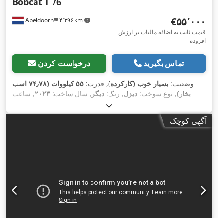
Bobcat
T 76
‎€۵۵٬۰۰۰
Apeldoorn
۴٬۳۹۶ km
قیمت ثابت به اضافه مالیات بر ارزش
افزوده
تماس بگیرید
درخواست کردن
وضعیت:
بسیار خوب (کارکرده)
, قدرت:
۵۵ کیلووات (۷۴٫۷۸ اسب
بخار)
, نوع سوخت:
دیزل
, رنگ:
دیگر
, سال ساخت:
۲۰۲۳
, ساعت
,
, تجهیزات:
تهویه مطبوع
۱٬۵۸۵ h
کارکرد:
آگهی کوچک