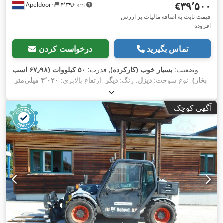
‎€۳۹٬۵۰۰
Apeldoorn
۴٬۳۹۶ km
قیمت ثابت به اضافه مالیات بر ارزش
افزوده
تماس بگیرید
درخواست کردن
وضعیت:
بسیار خوب (کارکرده)
, قدرت:
۵۰ کیلووات (۶۷٫۹۸ اسب
بخار)
, نوع سوخت:
دیزل
, رنگ:
دیگر
, ارتفاع بالابری:
۳٬۰۲۰ میلی‌متر
,
,
۲٬۲۲۷ h
سال ساخت:
۲۰۲۱
, ساعت کارکرد:
آگهی کوچک