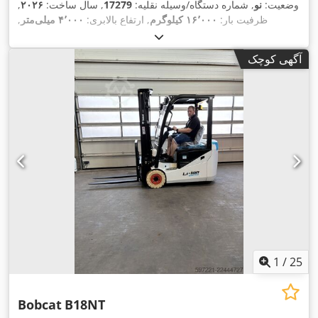
وضعیت:
نو
, شماره دستگاه/وسیله نقلیه:
17279
, سال ساخت:
۲۰۲۶
,
ظرفیت بار:
۱۶٬۰۰۰ کیلوگرم
, ارتفاع بالابری:
۴٬۰۰۰ میلی‌متر
,
برداشت آزاد:
۱٬۴۸۰ میلی‌متر
, مرکز ثقل بار:
۶۰۰ میلی‌متر
, نوع
سوخت:
دیزل
, نوع دکل:
تریپلکس
, ارتفاع سازه:
۳٬۰۳۰ میلی‌متر
,
آگهی کوچک
طول شاخک‌ها:
۲٬۴۰۰ میلی‌متر
, اندازه لاستیک جلو:
12.00-20
100%
, سایز تایر عقب:
12.00-20 100%
, وزن کل:
۱۹٬۳۰۰ کیلوگرم
,
,
تجهیزات:
کابین
1
/
25
Bobcat
B18NT