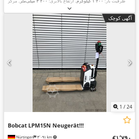
ظرفیت بار:
۱٬۲۰۰ کیلوگرم
, ارتفاع بالابری:
۳٬۲۰۰ میلی‌متر
, مرکز
ثقل بار:
۶۰۰ میلی‌متر
, نوع سوخت:
برقی
, نوع دکل:
سیمپلکس
,
, طول شاخک‌ها:
۲۴ V
ارتفاع سازه:
۲٬۰۸۰ میلی‌متر
, ولتاژ باتری:
آگهی کوچک
,
۱٬۱۵۰ میلی‌متر
, وزن کل:
۵۷۶ کیلوگرم
1
/
24
Bobcat
LPM15N Neugerät!!!
‎€۱٬۷۹۰
Nürtingen
۴٬۰۹۱ km