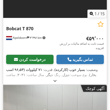
1
/
15
Bobcat
T 870
‎€۵۹٬۰۰۰
Apeldoorn
۴٬۳۹۶ km
قیمت ثابت به اضافه مالیات بر ارزش
افزوده
تماس بگیرید
درخواست کردن
وضعیت:
بسیار خوب (کارکرده)
, قدرت:
۷۱ کیلووات (۹۶٫۵۳ اسب
بخار)
, نوع سوخت:
دیزل
, رنگ:
دیگر
, سال ساخت:
۲۰۲۱
, ساعت
,
, تجهیزات:
تهویه مطبوع
۳٬۵۳۴ h
کارکرد:
آگهی کوچک