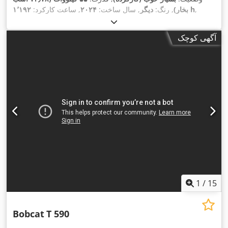
,
۱٬۱۹۲ h
بخار)
, رنگ:
دیگر
, سال ساخت:
۲۰۲۴
, ساعت کارکرد:
,
تجهیزات:
تهویه مطبوع
آگهی کوچک
1
/
15
Bobcat
T 590