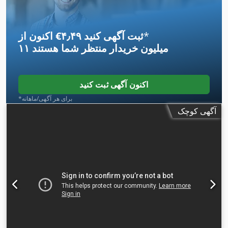
*
اکنون از ‎€۴٫۴۹ ثبت آگهی کنید
۱۱ میلیون خریدار
منتظر شما هستند
اکنون آگهی ثبت کنید
*برای هر آگهی/ماهانه
آگهی کوچک