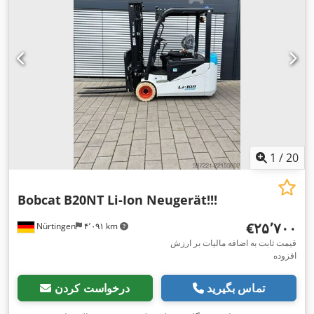
1
/
20
Bobcat
B20NT Li-Ion Neugerät!!!
‎€۲۵٬۷۰۰
Nürtingen
۴٬۰۹۱ km
قیمت ثابت به اضافه مالیات بر ارزش
افزوده
تماس بگیرید
درخواست کردن