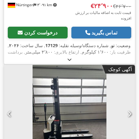
‎€۲۴٬۹۰۰
Nürtingen
۴٬۰۹۱ km
‎€۲۶٬۷۰۰
قیمت ثابت به اضافه مالیات بر ارزش
افزوده
تماس بگیرید
درخواست کردن
وضعیت:
نو
, شماره دستگاه/وسیله نقلیه:
17129
, سال ساخت:
۲۰۲۶
,
ظرفیت بار:
۱٬۶۰۰ کیلوگرم
, ارتفاع بالابری:
۴٬۸۰۰ میلی‌متر
, برداشت
آزاد:
۱٬۴۸۴ میلی‌متر
, مرکز ثقل بار:
۵۰۰ میلی‌متر
, نوع سوخت:
برقی
, نوع دکل:
تریپلکس
, ارتفاع سازه:
۲٬۲۱۵ میلی‌متر
, ولتاژ باتری:
آگهی کوچک
, طول شاخک‌ها:
۱٬۲۰۰ میلی‌متر
, اندازه لاستیک جلو:
18x7-8
۵۱٫۲ V
, وزن کل:
16x6-8 non marking
, سایز تایر عقب:
non marking
,
۳٬۲۹۰ کیلوگرم