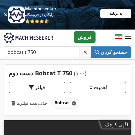
Machineseeker
به برنامه
رایگان در فروشگاه
فروش
جستجو کردن
دست دوم Bobcat T 750
(۱۰۰)
اهمیت
فیلتر
Bobcat
حذف همه فیلترها
آگهی کوچک