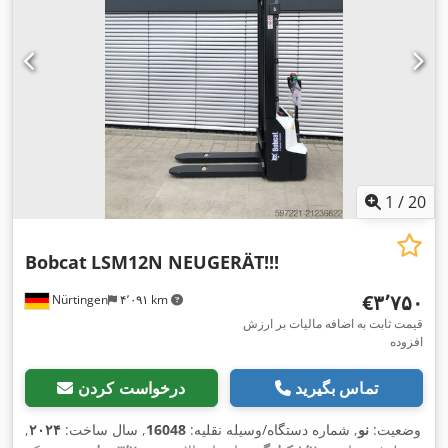
1
/
20
Bobcat
LSM12N NEUGERÄT!!!
‎€۳٬۷۵۰
Nürtingen
۴٬۰۹۱ km
قیمت ثابت به اضافه مالیات بر ارزش
افزوده
تماس بگیرید
درخواست کردن
وضعیت:
نو
, شماره دستگاه/وسیله نقلیه:
16048
, سال ساخت:
۲۰۲۴
,