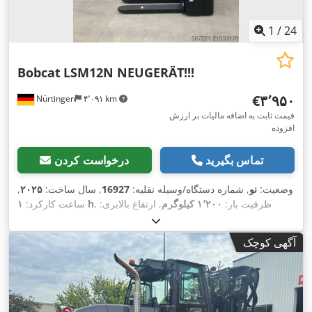
1
/
24
Bobcat
LSM12N NEUGERÄT!!!
‎€۳٬۹۵۰
Nürtingen
۴٬۰۹۱ km
قیمت ثابت به اضافه مالیات بر ارزش
افزوده
تماس بگیرید
درخواست کردن
وضعیت:
نو
, شماره دستگاه/وسیله نقلیه:
16927
, سال ساخت:
۲۰۲۵
,
, ظرفیت بار:
۱٬۲۰۰ کیلوگرم
, ارتفاع بالابری:
۱ h
ساعت کارکرد:
۳٬۶۲۰ میلی‌متر
, مرکز ثقل بار:
۶۰۰ میلی‌متر
, نوع سوخت:
برقی
, نوع
,
۲۴ V
دکل:
سیمپلکس
, ارتفاع سازه:
۲٬۲۸۰ میلی‌متر
, ولتاژ باتری:
آگهی کوچک
,
طول شاخک‌ها:
۱٬۱۵۰ میلی‌متر
, وزن کل:
۵۷۶ کیلوگرم