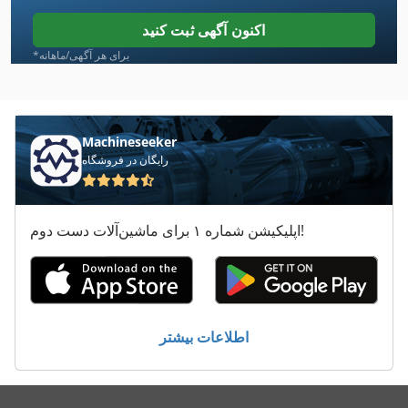
Wanner
اکنون آگهی ثبت کنید
Weida
*برای هر آگهی/ماهانه
Wittmann
بندر
Machineseeker
رایگان در فروشگاه
بویلر خلاء
توربین های خلاء
اپلیکیشن شماره ۱ برای ماشین‌آلات دست دوم!
خلاء
فروشنده
مرحله
اطلاعات بیشتر
مرحله ترجمه
مرحله موره