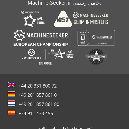
Machine-Seeker.ir حامی رسمی:
مرگ
مش
+44 20 331 800 72
+49 201 857 861 0
+49 201 857 861 80
+34 911 433 456
جستجوهای فعلی ماشین‌آلات: