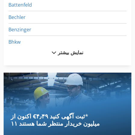
Battenfeld
Bechler
Benzinger
Bhkw
نمایش بیشتر
Boehringer
Bohner
Buderus
Fetzer
Kneissler
*
اکنون از ‎€۴٫۴۹ ثبت آگهی کنید
Leister
۱۱ میلیون خریدار
منتظر شما هستند
Leybold