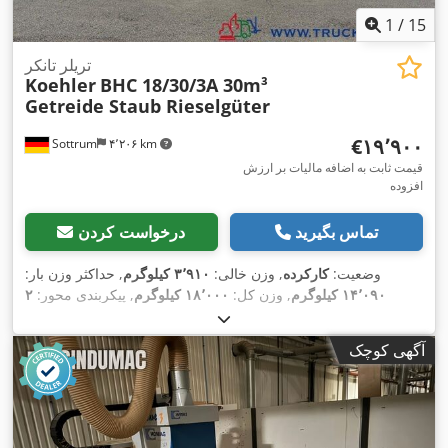
1
/
15
تریلر تانکر
Koehler
BHC 18/30/3A 30m³
Getreide Staub Rieselgüter
‎€۱۹٬۹۰۰
Sottrum
۴٬۲۰۶ km
قیمت ثابت به اضافه مالیات بر ارزش
افزوده
تماس بگیرید
درخواست کردن
وضعیت:
کارکرده
, وزن خالی:
۳٬۹۱۰ کیلوگرم
, حداکثر وزن بار:
۱۴٬۰۹۰ کیلوگرم
, وزن کل:
۱۸٬۰۰۰ کیلوگرم
, پیکربندی محور:
۲
محور
, ثبت‌نام اولیه:
۰۸/۲۰۱۳
, حجم فضای بارگیری:
۳۰ متر مکعب
,
,
نوع چرخ‌دنده:
دیگر
, کابین راننده:
دیگر
, تجهیزات:
آگهی کوچک