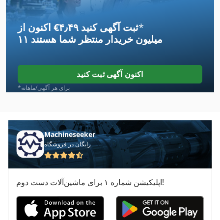
Hbs
*
اکنون از ‎€۴٫۴۹ ثبت آگهی کنید
Hbs 470
۱۱ میلیون خریدار
منتظر شما هستند
Hc 310
Hhs
اکنون آگهی ثبت کنید
Hpp
*برای هر آگهی/ماهانه
Hsc
Kdn
Machineseeker
رایگان در فروشگاه
Weeke Bhc 250
Weeke Bhc 350
اپلیکیشن شماره ۱ برای ماشین‌آلات دست دوم!
Weeke Bhc 550
Weeke Bhc 750