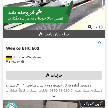
فروخته شد
همین حالا خودتان به مزایده بگذارید!
1
/
13
حراج پایان یافت
Weeke
BHC 600
Nordrhein-Westfalen
۴٬۳۴۸ km
جزئیات
وضعیت:
آماده به کار (دست دوم)
, سال ساخت:
۲۰۰۱
, شماره
دستگاه/وسیله نقلیه:
0-250-15-0310
, قابلیت عملکرد:
کاملاً عملیاتی
,
, مسافت حرکت محور Y:
۶٬۲۵۰ میلی‌متر
مسافت جابجایی محور X:
۱٬۳۰۰ میلی‌متر
, تعداد جایگاه‌ها در مگزین ابزار:
۹
, حرکت سریع
آگهی کوچک
,
۸۰ متر/دقیقه
, حداکثر قطر قطعه کار:
۶۰ میلی‌متر
محور X: