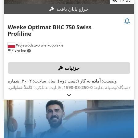
حراج پایان یافت
Weeke
Optimat BHC 750 Swiss
Profiline
Województwo wielkopolskie
۳٬۷۲۵ km
جزئیات
وضعیت:
آماده به کار (دست دوم)
, سال ساخت:
۲۰۰۲
, شماره
دستگاه/وسیله نقلیه:
0-250-08-1590
, قابلیت عملکرد:
کاملاً عملیاتی
,
, مسافت حرکت محور Y:
۳٬۲۵۰ میلی‌متر
مسافت جابجایی محور X:
, مدل کنترلر:
۱۲۵ میلی‌متر
, مسافت حرکت محور Z:
۱٬۲۲۰ میلی‌متر
, تعداد اسپیندل‌ها:
۲۸
, حداکثر سرعت اسپیندل:
Homatic 2000 IPC
,
۲۴٬۰۰۰ دور/دقیقه