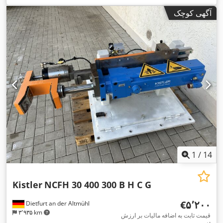
آگهی کوچک
1
/
14
Kistler
NCFH 30 400 300 B H C G
‎€۵٬۲۰۰
Dietfurt an der Altmühl
۳٬۹۳۵ km
قیمت ثابت به اضافه مالیات بر ارزش