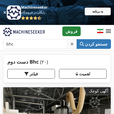
Machineseeker
به برنامه
رایگان در فروشگاه
فروش
جستجو کردن
دست دوم Bhc
(۲۰)
اهمیت
فیلتر
آگهی کوچک