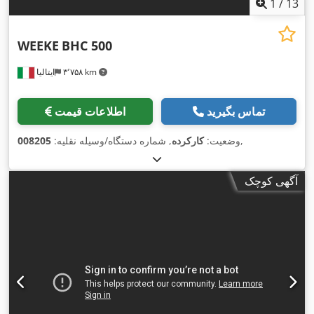
1
/
13
WEEKE
BHC 500
۳٬۷۵۸ km
ایتالیا
تماس بگیرید
اطلاعات قیمت
,
وضعیت:
کارکرده
, شماره دستگاه/وسیله نقلیه:
008205
آگهی کوچک