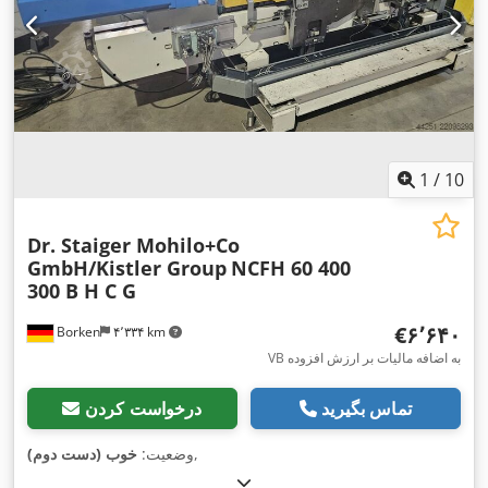
1
/
10
Dr. Staiger Mohilo+Co
GmbH/Kistler Group
NCFH 60 400
300 B H C G
‎€۶٬۶۴۰
Borken
۴٬۳۳۴ km
VB به اضافه مالیات بر ارزش افزوده
تماس بگیرید
درخواست کردن
,
وضعیت:
خوب (دست دوم)