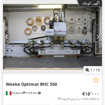
آگهی کوچک
1
/
19
Weeke
Optimat BHC 550
‎€۱۵٬۰۰۰
Pederoa
۳٬۸۶۴ km
VB به اضافه مالیات بر ارزش افزوده