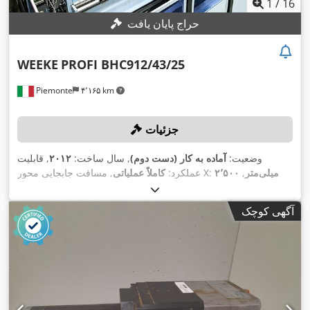
1
/
16
حراج پایان یافت
WEEKE
PROFI BHC912/43/25
Piemonte
۴٬۱۶۵ km
جزئیات
وضعیت:
آماده به کار (دست دوم)
, سال ساخت:
۲۰۱۲
, قابلیت
۲٬۵۰۰ میلی‌متر
,
, مسافت جابجایی محور X:
عملکرد:
کاملاً عملیاتی
۴٬۳۰۰ میلی‌متر
, حداکثر سرعت چرخش:
مسافت حرکت محور Y:
,
نشان CE
۲۴٬۰۰۰ دور/دقیقه
, تجهیزات:
آگهی کوچک