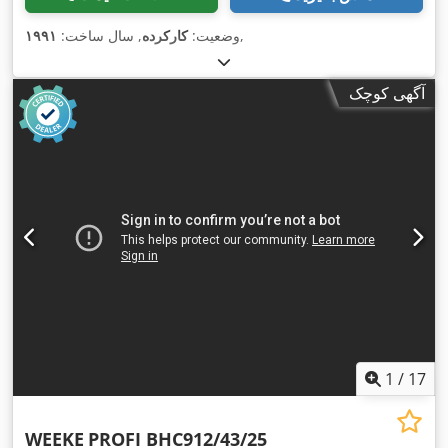
,
وضعیت:
کارکرده
, سال ساخت:
۱۹۹۱
آگهی کوچک
1
/
17
WEEKE
PROFI BHC912/43/25