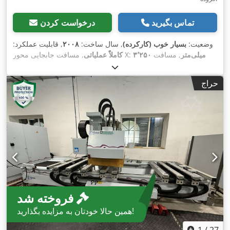
تماس بگیرید
درخواست کردن
وضعیت:
بسیار خوب (کارکرده)
, سال ساخت:
۲۰۰۸
, قابلیت عملکرد:
۳٬۲۵۰ میلی‌متر
, مسافت
, مسافت جابجایی محور X:
کاملاً عملیاتی
۱۲۵
, مسافت حرکت محور Z:
۱٬۲۵۰ میلی‌متر
حرکت محور Y:
,
میلی‌متر
, حداکثر سرعت چرخش:
۲۴٬۰۰۰ دور/دقیقه
حراج
فروخته شد
همین حالا خودتان به مزایده بگذارید!
1
/
27