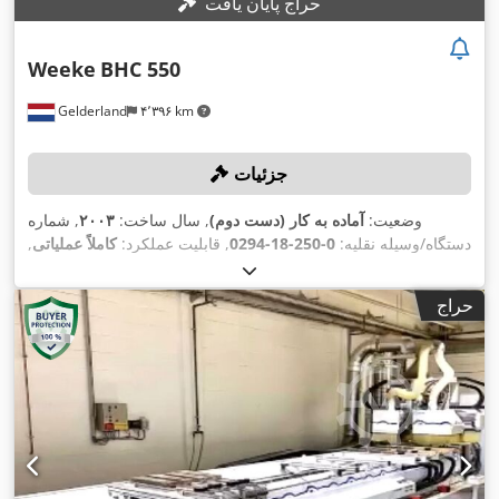
حراج پایان یافت
Weeke
BHC 550
Gelderland
۴٬۳۹۶ km
جزئیات
وضعیت:
آماده به کار (دست دوم)
, سال ساخت:
۲۰۰۳
, شماره
دستگاه/وسیله نقلیه:
0-250-18-0294
, قابلیت عملکرد:
کاملاً عملیاتی
,
, مسافت حرکت محور Y:
۳٬۹۰۰ میلی‌متر
مسافت جابجایی محور X:
۳۷۰ میلی‌متر
, طول میز:
, مسافت حرکت محور Z:
۱٬۳۵۰ میلی‌متر
حراج
,
۳٬۵۵۰ میلی‌متر
, عرض میز:
۱٬۳۵۵ میلی‌متر