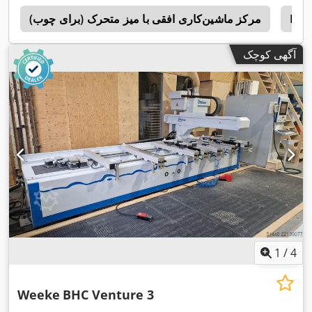
Bie
مرکز ماشین‌کاری افقی با میز متحرک (برای چوب)
c
آگهی کوچک
1
/
4
Weeke
BHC Venture 3