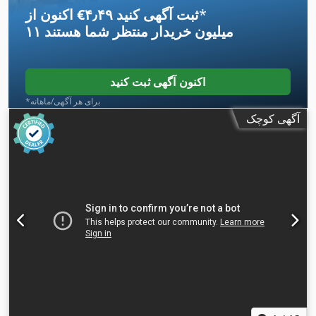
*
اکنون از ‎€۴٫۴۹ ثبت آگهی کنید
۱۱ میلیون خریدار
منتظر شما هستند
اکنون آگهی ثبت کنید
*برای هر آگهی/ماهانه
آگهی کوچک