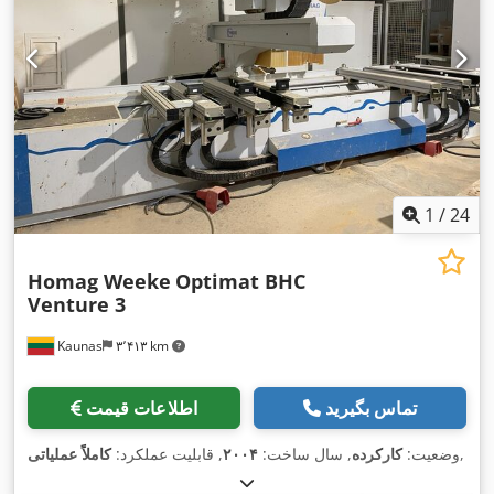
1
/
24
Homag Weeke
Optimat BHC
Venture 3
Kaunas
۳٬۴۱۳ km
تماس بگیرید
اطلاعات قیمت
,
وضعیت:
کارکرده
, سال ساخت:
۲۰۰۴
, قابلیت عملکرد:
کاملاً عملیاتی