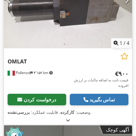
1
/
4
OMLAT
‎€۹۰۰
Pollenzo
۴٬۱۵۲ km
قیمت ثابت به اضافه مالیات بر ارزش
افزوده
تماس بگیرید
درخواست کردن
,
وضعیت:
کارکرده
, قابلیت عملکرد:
بررسی‌نشده
آگهی کوچک