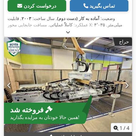
تماس بگیرید
درخواست کردن
وضعیت:
آماده به کار (دست دوم)
, سال ساخت:
۲۰۰۳
, قابلیت
۴٬۰۳۵ میلی‌متر
,
, مسافت جابجایی محور X:
عملکرد:
کاملاً عملیاتی
, مسافت حرکت محور Z:
۱٬۷۲۰ میلی‌متر
مسافت حرکت محور Y:
,
۳۸۰ میلی‌متر
, تجهیزات:
مستندات / راهنما, نقاله براده
حراج
فروخته شد
همین حالا خودتان به مزایده بگذارید!
1
/
4