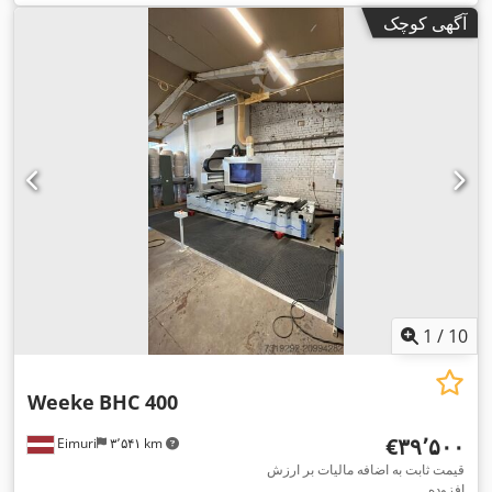
آگهی کوچک
1
/
10
Weeke
BHC 400
‎€۳۹٬۵۰۰
Eimuri
۳٬۵۴۱ km
قیمت ثابت به اضافه مالیات بر ارزش
افزوده