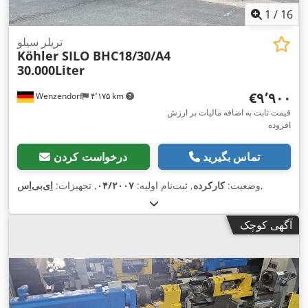
1
/
16
تریلر سیلو
Köhler SILO BHC18/30/A4
30.000Liter
‎€۹٬۹۰۰
Wenzendorf
۴٬۱۷۵ km
قیمت ثابت به اضافه مالیات بر ارزش
افزوده
تماس بگیرید
درخواست کردن
,
وضعیت:
کارکرده
, ثبت‌نام اولیه:
۰۴/۲۰۰۷
, تجهیزات:
آگهی کوچک