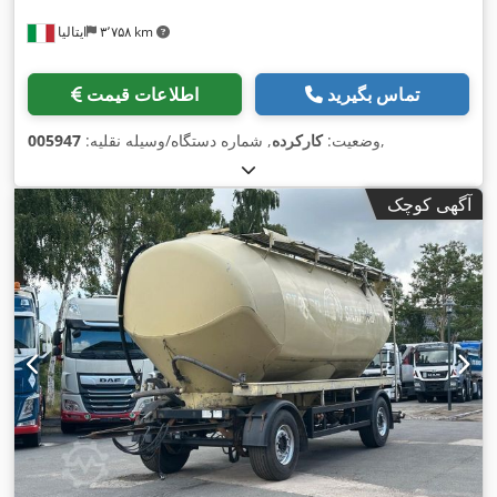
۳٬۷۵۸ km
ایتالیا
تماس بگیرید
اطلاعات قیمت
,
وضعیت:
کارکرده
, شماره دستگاه/وسیله نقلیه:
005947
آگهی کوچک