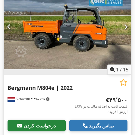
1
/
15
Bergmann
M804e | 2022
‎€۴۹٬۵۰۰
Sittard
۴٬۳۷۸ km
EXW قیمت ثابت به اضافه مالیات بر
ارزش افزوده
تماس بگیرید
درخواست کردن