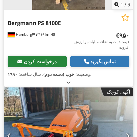
1
/
9
Bergmann
PS 8100E
‎€۹۵۰
Hamburg
۴٬۱۶۹ km
قیمت ثابت به اضافه مالیات بر ارزش
افزوده
تماس بگیرید
درخواست کردن
,
وضعیت:
خوب (دست دوم)
, سال ساخت:
۱۹۹۰
آگهی کوچک