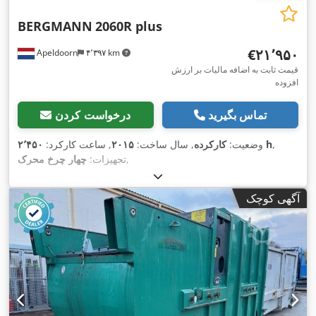
BERGMANN
2060R plus
‎€۲۱٬۹۵۰
Apeldoorn
۴٬۳۹۷ km
قیمت ثابت به اضافه مالیات بر ارزش
افزوده
تماس بگیرید
درخواست کردن
,
۲٬۴۵۰ h
وضعیت:
کارکرده
, سال ساخت:
۲۰۱۵
, ساعت کارکرد:
,
تجهیزات:
چهار چرخ محرک
آگهی کوچک