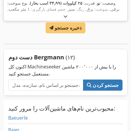
وضعیت:
نو
, قدرت:
۲۵ کیلووات (۳۳٫۹۹ اسب بخار)
, نوع سوخت:
برقی
, سوخت:
برق
, رنگ:
سبز
, حجم فضای بارگیری:
۱ متر مکعب
,
,
۱ h
سال ساخت:
۲۰۲۲
, ساعت کارکرد:
ذخیره جستجو
دست دوم Bergmann
(۱۲)
اکنون کل Machineseeker را با بیش از ۲۰۰٬۰۰۰ ماشین
مستعمل جستجو کنید.
جستجو کردن
محبوب‌ترین نام‌های ماشین‌آلات را مرور کنید:
Baeuerle
Baier