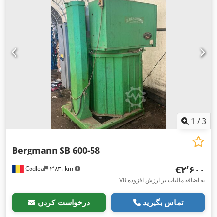
1
/
3
Bergmann
SB 600-58
‎€۲٬۶۰۰
Codlea
۲٬۸۳۱ km
VB به اضافه مالیات بر ارزش افزوده
تماس بگیرید
درخواست کردن