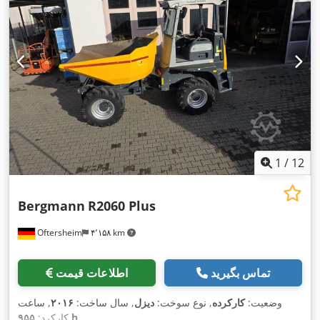
1
/
12
Bergmann
R2060 Plus
Oftersheim
۴٬۱۵۸ km
تماس بگیرید
اطلاعات قیمت
وضعیت:
کارکرده
, نوع سوخت:
دیزل
, سال ساخت:
۲۰۱۶
, ساعت
,
۹۵۵ h
کارکرد: