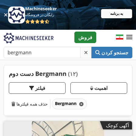
Machineseeker
به برنامه
رایگان در فروشگاه
فروش
جستجو کردن
دست دوم Bergmann
(۱۲)
اهمیت
فیلتر
Bergmann
حذف همه فیلترها
آگهی کوچک