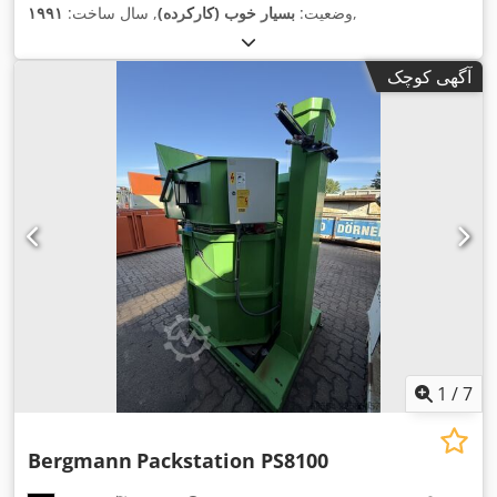
,
وضعیت:
بسیار خوب (کارکرده)
, سال ساخت:
۱۹۹۱
آگهی کوچک
1
/
7
Bergmann
Packstation PS8100