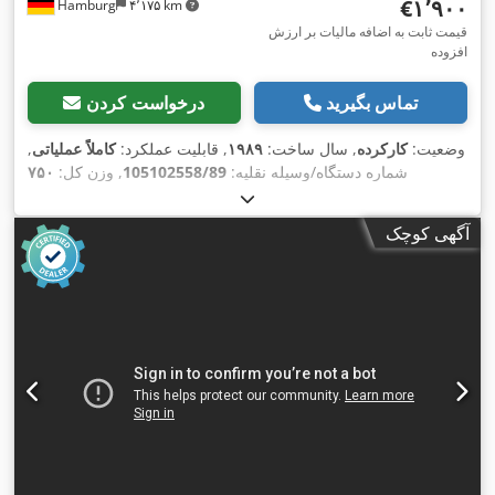
‎€۱٬۹۰۰
Hamburg
۴٬۱۷۵ km
قیمت ثابت به اضافه مالیات بر ارزش
افزوده
تماس بگیرید
درخواست کردن
وضعیت:
کارکرده
, سال ساخت:
۱۹۸۹
, قابلیت عملکرد:
کاملاً عملیاتی
,
شماره دستگاه/وسیله نقلیه:
105102558/89
, وزن کل:
۷۵۰
,
کیلوگرم
آگهی کوچک