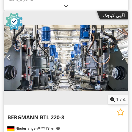
آگهی کوچک
1
/
4
BERGMANN
BTL 220-8
Niederlangen
۴٬۳۲۴ km