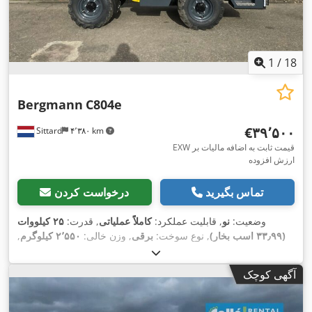
1
/
18
Bergmann
C804e
‎€۳۹٬۵۰۰
Sittard
۴٬۳۸۰ km
EXW قیمت ثابت به اضافه مالیات بر
ارزش افزوده
تماس بگیرید
درخواست کردن
وضعیت:
نو
, قابلیت عملکرد:
کاملاً عملیاتی
, قدرت:
۲۵ کیلووات
(۳۳٫۹۹ اسب بخار)
, نوع سوخت:
برقی
, وزن خالی:
۲٬۵۵۰ کیلوگرم
,
حداکثر وزن بار:
۳٬۰۰۰ کیلوگرم
, وزن کل:
۲٬۵۵۰ کیلوگرم
, پیکربندی
, رنگ:
زرد
, نوع چرخ‌دنده:
خودکار
, سال ساخت:
۲۰۲۲
,
4x4
محور:
آگهی کوچک
, حجم بیلچه:
۱٫۴۷ متر مکعب
, تجهیزات:
اتصال
۷ h
ساعت کارکرد:
یدک‌کش, بازرسی ایمنی UVV, قفل دیفرانسیل, چراغ‌های جلو
,
اضافی, چهار چرخ محرک, کابین