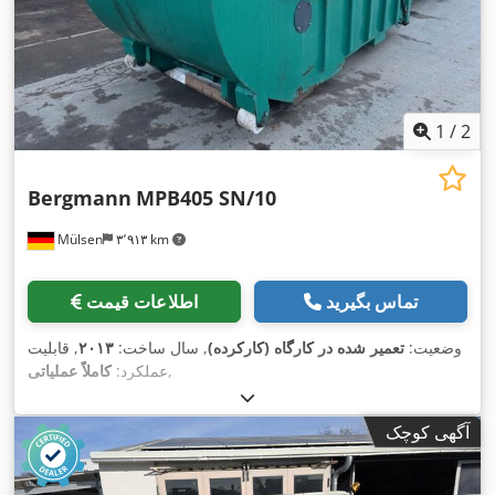
1
/
2
Bergmann
MPB405 SN/10
Mülsen
۳٬۹۱۳ km
تماس بگیرید
اطلاعات قیمت
وضعیت:
تعمیر شده در کارگاه (کارکرده)
, سال ساخت:
۲۰۱۳
, قابلیت
,
عملکرد:
کاملاً عملیاتی
آگهی کوچک