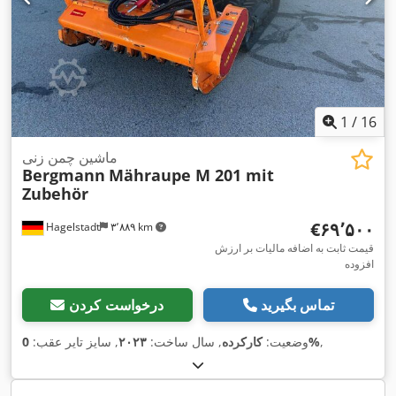
1
/
16
ماشین چمن زنی
Bergmann
Mähraupe M 201 mit
Zubehör
‎€۶۹٬۵۰۰
Hagelstadt
۳٬۸۸۹ km
قیمت ثابت به اضافه مالیات بر ارزش
افزوده
تماس بگیرید
درخواست کردن
,
0%
وضعیت:
کارکرده
, سال ساخت:
۲۰۲۳
, سایز تایر عقب: