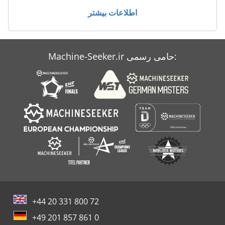
اطلاعات بیشتر
Makino Mc 86
Makino S 56
Machine-Seeker.ir حامی رسمی:
Willibald Mza 4600
تجهیز کارگاه
+44 20 331 800 72
+49 201 857 861 0