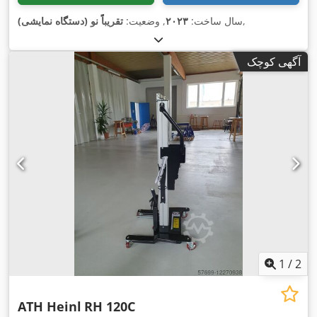
,
سال ساخت:
۲۰۲۳
, وضعیت:
تقریباً نو (دستگاه نمایشی)
آگهی کوچک
1
/
2
ATH Heinl
RH 120C