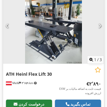
1
/
3
ATH Heinl
Flex Lift 30
‎€۲٬۸۹۰
Melk
۳٬۶۵۹ km
EXW قیمت ثابت به اضافه مالیات بر
ارزش افزوده
تماس بگیرید
درخواست کردن