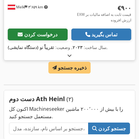
‎€۹۰۰
Melk
۳٬۶۵۹ km
EXW قیمت ثابت به اضافه مالیات بر
ارزش افزوده
تماس بگیرید
درخواست کردن
,
سال ساخت:
۲۰۲۳
, وضعیت:
تقریباً نو (دستگاه نمایشی)
ذخیره جستجو
دست دوم Ath Heinl
(۲)
اکنون کل Machineseeker را با بیش از ۲۰۰٬۰۰۰ ماشین
مستعمل جستجو کنید.
جستجو کردن