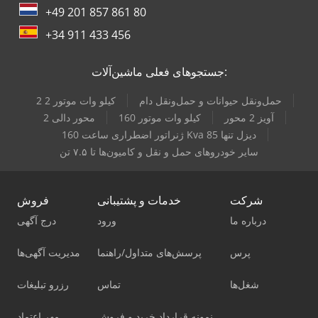
+49 201 857 861 80
+34 911 433 456
جستجوهای فعلی ماشین‌آلات:
حمل‌ونقل حیوانات و حمل‌ونقل دام
2 2 کیلو وات موتور
آویز 2 محور
160 کیلو وات موتور
2 محور دالی
ژنراتور اضطراری ساعت 160 Kva دیزل تنها 85
سایر خودروهای حمل و نقل و کامیون‌ها تا ۷.۵ تن
شرکت
خدمات و پشتیبانی
فروش
درباره ما
ورود
درج آگهی
پرس
پرسش‌های متداول/راهنما
مدیریت آگهی‌ها
شغل‌ها
تماس
رزرو تبلیغات
نمونه قرارداد خرید و فروش
مهر اعتماد