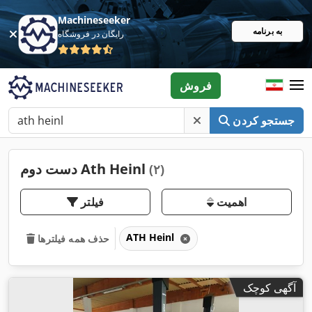
Machineseeker
به برنامه
رایگان در فروشگاه
فروش
جستجو کردن
دست دوم Ath Heinl
(۲)
اهمیت
فیلتر
ATH Heinl
حذف همه فیلترها
آگهی کوچک