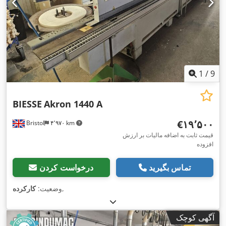
1
/
9
BIESSE
Akron 1440 A
‎€۱۹٬۵۰۰
Bristol
۴٬۹۷۰ km
قیمت ثابت به اضافه مالیات بر ارزش
افزوده
تماس بگیرید
درخواست کردن
,
وضعیت:
کارکرده
آگهی کوچک