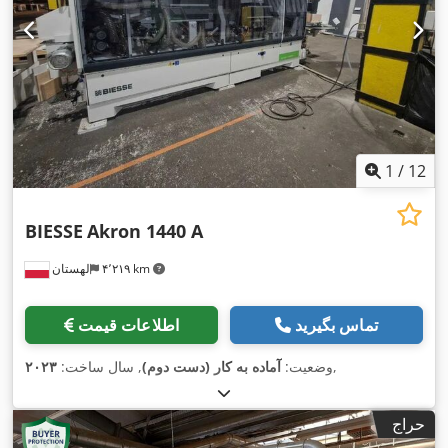
1
/
12
BIESSE
Akron 1440 A
۴٬۲۱۹ km
لهستان
تماس بگیرید
اطلاعات قیمت
,
وضعیت:
آماده به کار (دست دوم)
, سال ساخت:
۲۰۲۳
حراج