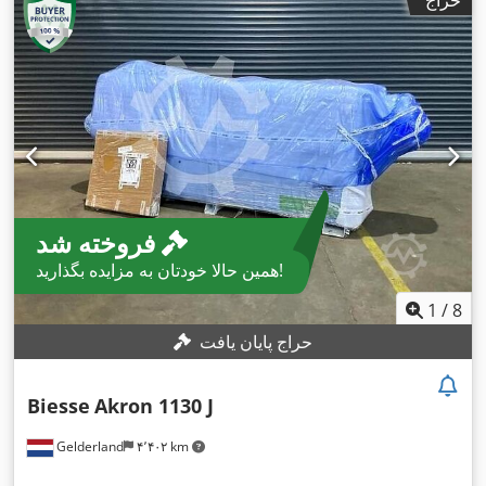
حراج
فروخته شد
همین حالا خودتان به مزایده بگذارید!
1
/
8
حراج پایان یافت
Biesse
Akron 1130 J
Gelderland
۴٬۴۰۲ km