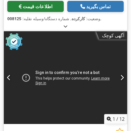
تماس بگیرید
اطلاعات قیمت
,
وضعیت:
کارکرده
, شماره دستگاه/وسیله نقلیه:
008125
آگهی کوچک
1
/
12