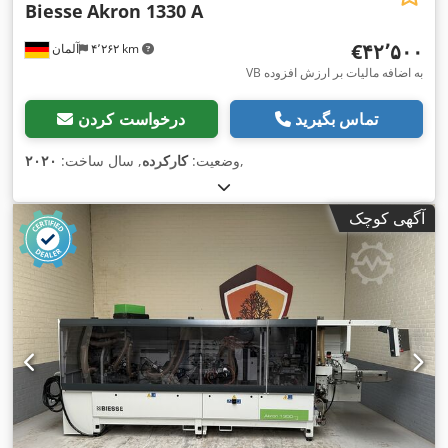
Biesse
Akron 1330 A
‎€۴۲٬۵۰۰
۴٬۲۶۲ km
آلمان
VB به اضافه مالیات بر ارزش افزوده
تماس بگیرید
درخواست کردن
,
وضعیت:
کارکرده
, سال ساخت:
۲۰۲۰
آگهی کوچک