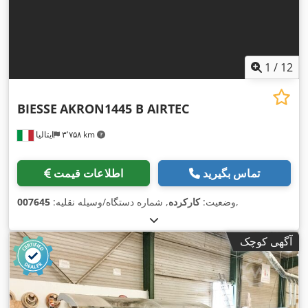
1
/
12
BIESSE
AKRON1445 B AIRTEC
۳٬۷۵۸ km
ایتالیا
تماس بگیرید
اطلاعات قیمت
,
وضعیت:
کارکرده
, شماره دستگاه/وسیله نقلیه:
007645
آگهی کوچک