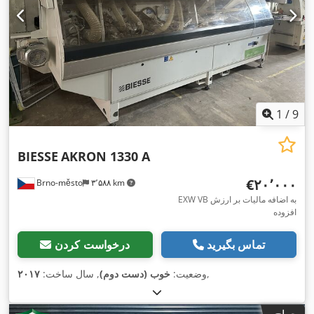
1
/
9
BIESSE
AKRON 1330 A
‎€۲۰٬۰۰۰
Brno-město
۳٬۵۸۸ km
EXW VB به اضافه مالیات بر ارزش
افزوده
تماس بگیرید
درخواست کردن
,
وضعیت:
خوب (دست دوم)
, سال ساخت:
۲۰۱۷