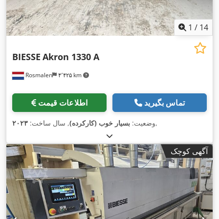
1
/
14
BIESSE
Akron 1330 A
Rosmalen
۴٬۴۲۵ km
تماس بگیرید
اطلاعات قیمت
,
وضعیت:
بسیار خوب (کارکرده)
, سال ساخت:
۲۰۲۳
آگهی کوچک