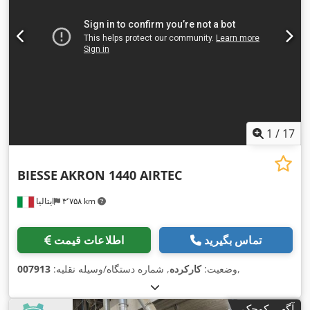
1
/
17
BIESSE
AKRON 1440 AIRTEC
۳٬۷۵۸ km
ایتالیا
تماس بگیرید
اطلاعات قیمت
,
وضعیت:
کارکرده
, شماره دستگاه/وسیله نقلیه:
007913
آگهی کوچک