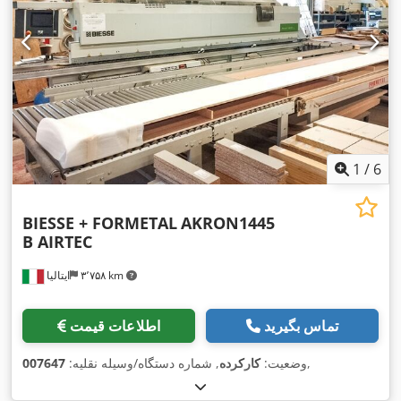
1
/
6
BIESSE + FORMETAL
AKRON1445
B AIRTEC
۳٬۷۵۸ km
ایتالیا
تماس بگیرید
اطلاعات قیمت
,
وضعیت:
کارکرده
, شماره دستگاه/وسیله نقلیه:
007647