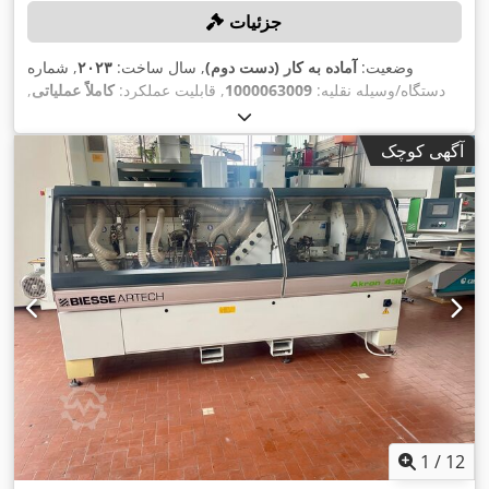
جزئیات
وضعیت:
آماده به کار (دست دوم)
, سال ساخت:
۲۰۲۳
, شماره
دستگاه/وسیله نقلیه:
1000063009
, قابلیت عملکرد:
کاملاً عملیاتی
,
ضخامت لبه (حداکثر):
۵ میلی‌متر
, طول حمل:
۳٬۸۰۰ میلی‌متر
, عرض
,
حمل و نقل:
۷۰۰ میلی‌متر
, ارتفاع حمل‌ونقل:
۱٬۷۰۰ میلی‌متر
آگهی کوچک
1
/
12