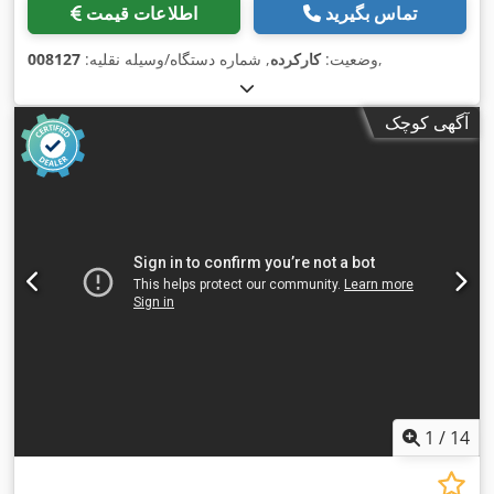
تماس بگیرید
اطلاعات قیمت
,
وضعیت:
کارکرده
, شماره دستگاه/وسیله نقلیه:
008127
آگهی کوچک
1
/
14