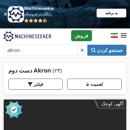
Machineseeker
به برنامه
رایگان در فروشگاه
فروش
جستجو کردن
دست دوم Akron
(۲۳)
اهمیت
فیلتر
آگهی کوچک