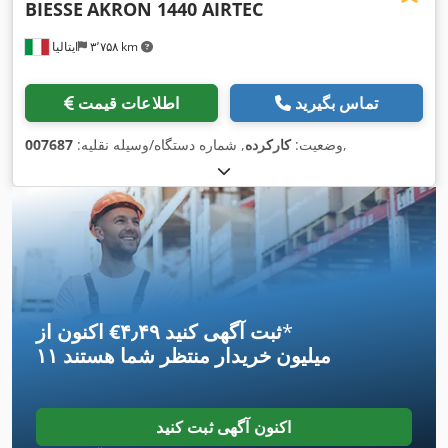
BIESSE
AKRON 1440 AIRTEC
۳٬۷۵۸ km
ایتالیا
تماس بگیرید
اطلاعات قیمت
,
وضعیت:
کارکرده
, شماره دستگاه/وسیله نقلیه:
007687
*
اکنون از ‎€۴٫۴۹ ثبت آگهی کنید
۱۱ میلیون خریدار
منتظر شما هستند
اکنون آگهی ثبت کنید