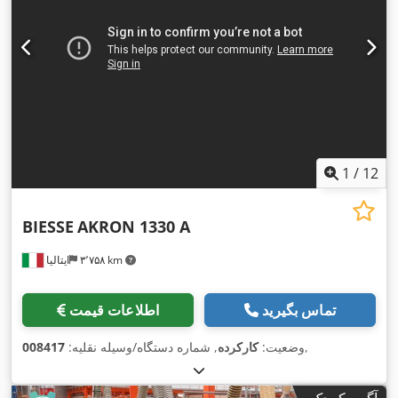
1
/
12
BIESSE
AKRON 1330 A
۳٬۷۵۸ km
ایتالیا
تماس بگیرید
اطلاعات قیمت
,
وضعیت:
کارکرده
, شماره دستگاه/وسیله نقلیه:
008417
آگهی کوچک