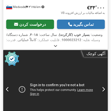
‎€۳۴٬۰۰۰
Medvode
۳٬۶۶۵ km
VB به اضافه مالیات بر ارزش افزوده
تماس بگیرید
درخواست کردن
وضعیت:
بسیار خوب (کارکرده)
, سال ساخت:
۲۰۱۸
, شماره دستگاه/
وسیله نقلیه:
1000023212
, قابلیت عملکرد:
کاملاً عملیاتی
, قدرت:
, جریان ورودی:
۴۰۰ V
۱۳ کیلووات (۱۷٫۶۸ اسب بخار)
, ولتاژ ورودی:
, فرکانس ورودی:
۵۰ هرتز
, نوع جریان ورودی:
سه فاز
, ارتفاع
۲۴ A
آگهی کوچک
قطعه کار (حداکثر):
۶۰ میلی‌متر
, طول قطعه کار (حداکثر):
۳٬۲۰۰
میلی‌متر
, ضخامت لبه (حداکثر):
۱۲ میلی‌متر
, نوع تنظیم ارتفاع:
برقی
,
۱۸ متر/دقیقه
, نوع تحریک:
برقی
, طول کل:
۵٬۹۰۰
نرخ تغذیه محور X:
,
نشان CE
میلی‌متر
, وزن کل:
۱٬۸۷۰ کیلوگرم
, تجهیزات: