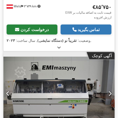
‎€۸۵٬۷۵۰
Wels
۳٬۷۳۹ km
EXW قیمت ثابت به اضافه مالیات بر
ارزش افزوده
تماس بگیرید
درخواست کردن
,
وضعیت:
تقریباً نو (دستگاه نمایشی)
, سال ساخت:
۲۰۲۳
آگهی کوچک