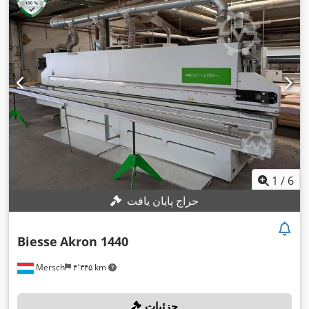
1
/
6
حراج پایان یافت
Biesse
Akron 1440
Mersch
۴٬۳۴۵ km
جزئیات