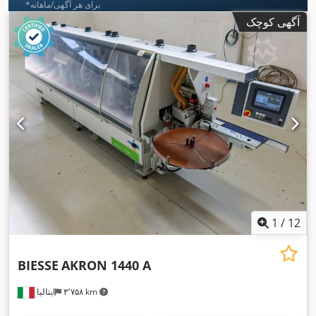
*برای هر آگهی/ماهانه
آگهی کوچک
1
/
12
BIESSE
AKRON 1440 A
۳٬۷۵۸ km
ایتالیا