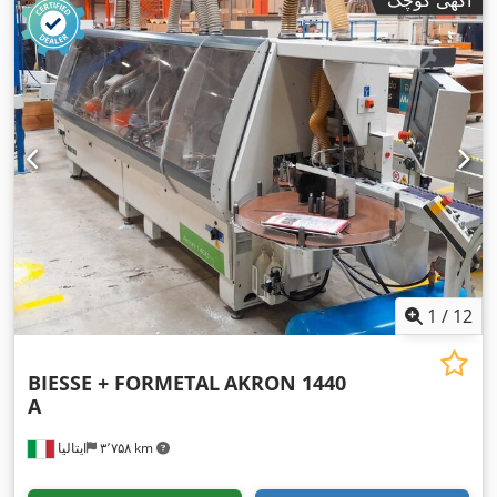
1
/
12
BIESSE + FORMETAL
AKRON 1440
A
۳٬۷۵۸ km
ایتالیا