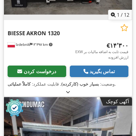
1
/
12
BIESSE
AKRON 1320
‎€۱۴٬۳۰۰
Izdebnik
۳٬۳۹۷ km
EXW قیمت ثابت به اضافه مالیات بر
ارزش افزوده
تماس بگیرید
درخواست کردن
,
وضعیت:
بسیار خوب (کارکرده)
, قابلیت عملکرد:
کاملاً عملیاتی
آگهی کوچک