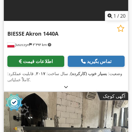
1
/
20
BIESSE
Akron 1440A
Juszczyn
۳٬۳۹۴ km
تماس بگیرید
اطلاعات قیمت
وضعیت:
بسیار خوب (کارکرده)
, سال ساخت:
۲۰۱۷
, قابلیت عملکرد:
,
کاملاً عملیاتی
آگهی کوچک