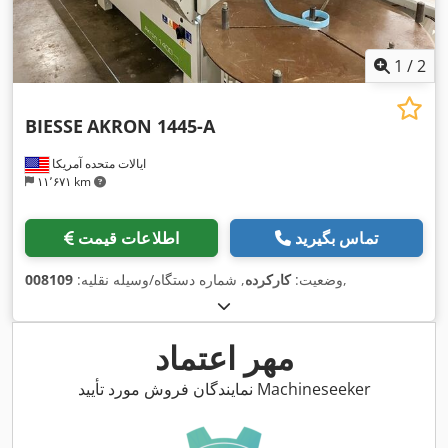
1
/
2
BIESSE
AKRON 1445-A
ایالات متحده آمریکا
۱۱٬۶۷۱ km
تماس بگیرید
اطلاعات قیمت
,
وضعیت:
کارکرده
, شماره دستگاه/وسیله نقلیه:
008109
مهر اعتماد
نمایندگان فروش مورد تأیید Machineseeker