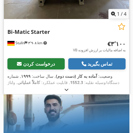
1
/
4
Bi-Matic
Starter
‎€۳٬۱۰۰
Stulln
۳٬۹۰۸ km
VB به اضافه مالیات بر ارزش افزوده
تماس بگیرید
درخواست کردن
وضعیت:
آماده به کار (دست دوم)
, سال ساخت:
۱۹۹۹
, شماره
دستگاه/وسیله نقلیه:
1552.3
, قابلیت عملکرد:
کاملاً عملیاتی
, ولتاژ
, فرکانس ورودی:
۵۰ هرتز
, ارتفاع کل:
۱٬۳۸۰
۳۸۰ V
ورودی:
میلی‌متر
, طول کل:
۲٬۷۰۰ میلی‌متر
, عرض کل:
۷۵۰ میلی‌متر
, وزن
,
کل:
۷۵۰ کیلوگرم