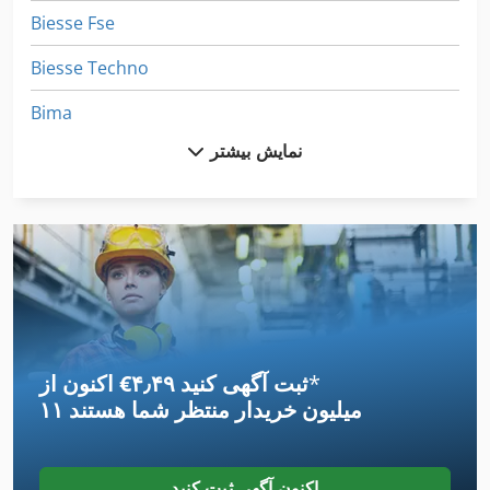
Biesse Fse
Biesse Techno
Bima
نمایش بیشتر
Bimak مته
Bimatic لبه باندهای ماشین
Bomatic
Cbi
Fimal
*
اکنون از ‎€۴٫۴۹ ثبت آگهی کنید
Giben
۱۱ میلیون خریدار
منتظر شما هستند
Imatec
Mafell Kss
اکنون آگهی ثبت کنید