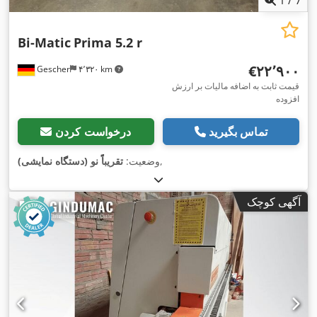
Bi-Matic
Prima 5.2 r
‎€۲۲٬۹۰۰
Gescher
۴٬۳۲۰ km
قیمت ثابت به اضافه مالیات بر ارزش
افزوده
تماس بگیرید
درخواست کردن
,
وضعیت:
تقریباً نو (دستگاه نمایشی)
آگهی کوچک