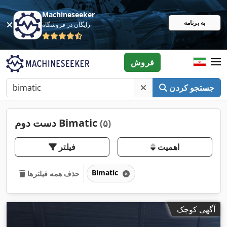
Machineseeker
به برنامه
رایگان در فروشگاه
فروش
جستجو کردن
دست دوم Bimatic
(۵)
اهمیت
فیلتر
Bimatic
حذف همه فیلترها
آگهی کوچک