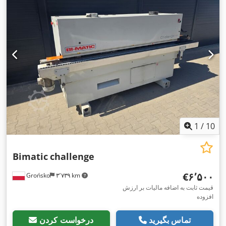
1
/
10
Bimatic
challenge
‎€۶٬۵۰۰
Grońsko
۳٬۷۳۹ km
قیمت ثابت به اضافه مالیات بر ارزش
افزوده
تماس بگیرید
درخواست کردن