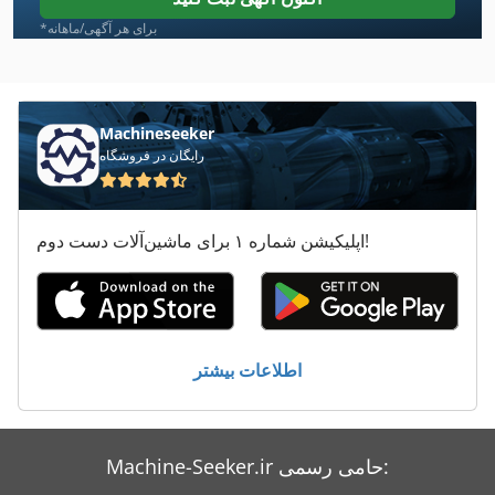
Maweg
*برای هر آگهی/ماهانه
Mubea
Raimann
Machineseeker
رایگان در فروشگاه
Ryobi
Scheppach
اپلیکیشن شماره ۱ برای ماشین‌آلات دست دوم!
Scheppach 4010
Scheppach Hm1
Scheppach Hm2
اطلاعات بیشتر
Selco Biesse
Stegherr Ksf
Machine-Seeker.ir حامی رسمی:
برنامه های چسب