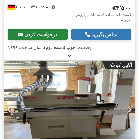
‎€۳٬۵۰۰
Bretzfeld
۴٬۰۹۳ km
قیمت ثابت به اضافه مالیات بر ارزش
افزوده
تماس بگیرید
درخواست کردن
,
وضعیت:
خوب (دست دوم)
, سال ساخت:
۱۹۹۸
آگهی کوچک