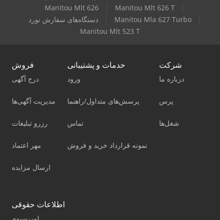
Manitou Mlt 626
Manitou Mlt 626 T
Manitou Mla 627 Turbo
دستگاه‌های سفارش نورد
Manitou Mlt 523 T
شرکت
خدمات و پشتیبانی
فروش
درباره ما
ورود
درج آگهی
پرس
پرسش‌های متداول/راهنما
مدیریت آگهی‌ها
شغل‌ها
تماس
رزرو تبلیغات
نمونه قرارداد خرید و فروش
مهر اعتماد
ارسال مزایده
اطلاعات حقوقی
امپرسیوم