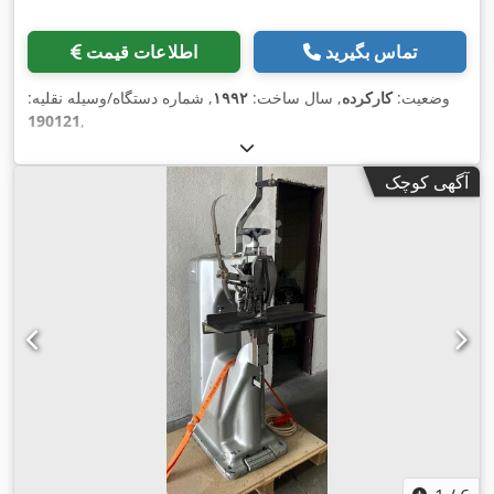
تماس بگیرید
اطلاعات قیمت
وضعیت:
کارکرده
, سال ساخت:
۱۹۹۲
, شماره دستگاه/وسیله نقلیه:
190121
,
آگهی کوچک