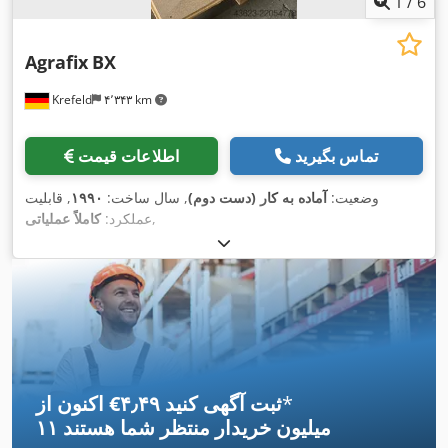
1
/
6
Agrafix
BX
Krefeld
۴٬۳۴۳ km
تماس بگیرید
اطلاعات قیمت
وضعیت:
آماده به کار (دست دوم)
, سال ساخت:
۱۹۹۰
, قابلیت
,
عملکرد:
کاملاً عملیاتی
*
اکنون از ‎€۴٫۴۹ ثبت آگهی کنید
۱۱ میلیون خریدار
منتظر شما هستند