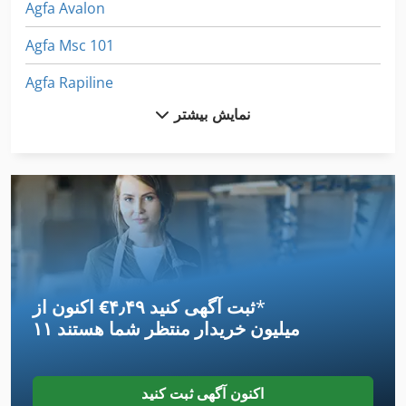
Agfa Avalon
Agfa Msc 101
Agfa Rapiline
نمایش بیشتر
Agiecut
Agietron
Avalon
Basf
Dufix
*
اکنون از ‎€۴٫۴۹ ثبت آگهی کنید
Ferag
۱۱ میلیون خریدار
منتظر شما هستند
Foliant 520
Grafopress
اکنون آگهی ثبت کنید