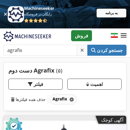
Machineseeker
به برنامه
رایگان در فروشگاه
فروش
جستجو کردن
دست دوم Agrafix
(۵)
اهمیت
فیلتر
Agrafix
حذف همه فیلترها
آگهی کوچک