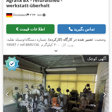
Agrafix
BX - refurbished -
werkstatt-überholt
Dinslaken
۴٬۳۳۰ km
تماس بگیرید
اطلاعات قیمت
وضعیت:
تعمیر شده در کارگاه (کارکرده)
, شماره دستگاه/وسیله نقلیه:
,
, وزن کل:
۳۰۰ کیلوگرم
18587 / ref.BM5136
آگهی کوچک