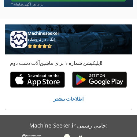
Magraf
*برای هر آگهی/ماهانه
Multigraf
Pfaeffle
Machineseeker
رایگان در فروشگاه
Techkon
Uchida
اپلیکیشن شماره ۱ برای ماشین‌آلات دست دوم!
باک ماشین های پرداخت
درب رول آپ
دستگاه چاپ
اطلاعات بیشتر
دستگاه چاپ پد
نامه
Machine-Seeker.ir حامی رسمی:
چاپ صفحه