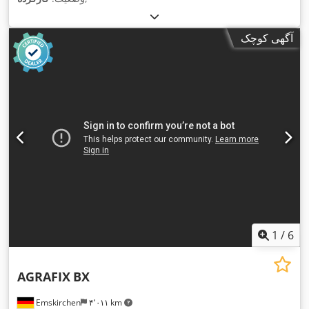
آگهی کوچک
1
/
6
AGRAFIX
BX
Emskirchen
۴٬۰۱۱ km