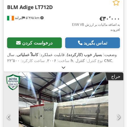
BLM Adige
LT712D
‎€۳۰٬۰۰۰
۵٬۳۶۵ km
ایرلند
EXW VB به اضافه مالیات بر ارزش
افزوده
تماس بگیرید
درخواست کردن
وضعیت:
بسیار خوب (کارکرده)
, قابلیت عملکرد:
کاملاً عملیاتی
, سال
,
کنترل CNC
, نوع کنترل:
۲۲٬۵۰۰ h
ساخت:
۲۰۰۶
, ساعت کارکرد:
, مدل کنترلر:
Siemens
, تولیدکننده کنترلر:
درجه اتوماسیون:
خودکار
,
Rofin
, سازنده منبع لیزر:
لیزر CO₂
, نوع لیزر:
Sinumerik 840D
حراج
, توان لیزر:
۲٬۵۰۰ وات
, قطر لوله (حداکثر):
DC 025
مدل منبع لیزر:
۱۴۰ میلی‌متر
, طول لوله (حداکثر):
۸٬۵۰۰ میلی‌متر
, طول میز:
۸٬۵۰۰
, مسافت جابجایی محور X:
میلی‌متر
, طول کارکرد:
۸٬۵۰۰ میلی‌متر
۴۰۰ میلی‌متر
, مسافت
, مسافت حرکت محور Y:
۸٬۵۰۰ میلی‌متر
۹۵ میلی‌متر
, حداکثر وزن قطعه کار:
۴٬۰۰۰ کیلوگرم
,
حرکت محور Z:
نوع جریان ورودی:
سه فاز
, اتصال هوای فشرده:
۶ میله
, وزن کل:
۱۰٬۰۰۰ کیلوگرم
, طول کل:
۱۷٬۵۳۶ میلی‌متر
, عرض کل:
۴٬۶۰۴
میلی‌متر
, ارتفاع کل:
۲٬۲۳۷ میلی‌متر
, تجهیزات:
استخراج گرد و غبار,
,
مستندات / راهنما, نشان CE, واحد خنک‌کننده