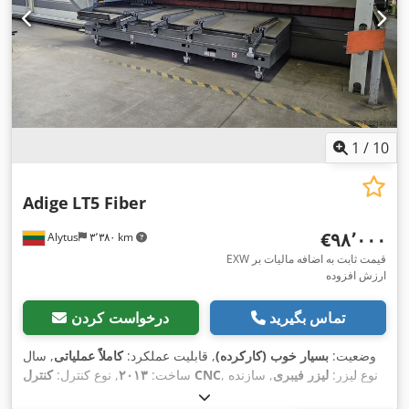
1
/
10
Adige
LT5 Fiber
‎€۹۸٬۰۰۰
Alytus
۳٬۳۸۰ km
EXW قیمت ثابت به اضافه مالیات بر
ارزش افزوده
تماس بگیرید
درخواست کردن
وضعیت:
بسیار خوب (کارکرده)
, قابلیت عملکرد:
کاملاً عملیاتی
, سال
, نوع لیزر:
لیزر فیبری
, سازنده
کنترل CNC
ساخت:
۲۰۱۳
, نوع کنترل:
, قطر لوله (حداکثر):
۱۲۰ میلی‌متر
, طول لوله (حداکثر):
IPG
منبع لیزر: