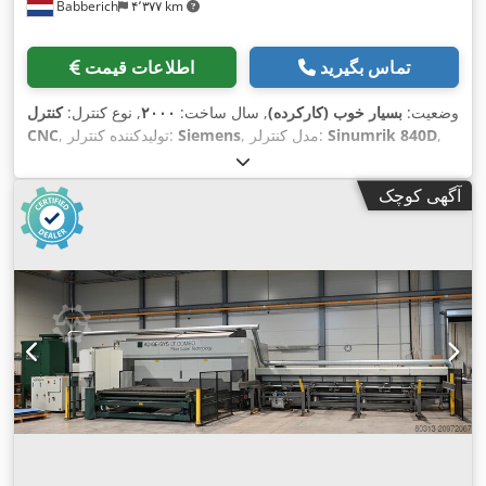
Babberich
۴٬۳۷۷ km
تماس بگیرید
اطلاعات قیمت
وضعیت:
بسیار خوب (کارکرده)
, سال ساخت:
۲۰۰۰
, نوع کنترل:
کنترل
,
Sinumrik 840D
, مدل کنترلر:
Siemens
, تولیدکننده کنترلر:
CNC
طول میز:
۶٬۵۰۰ میلی‌متر
, قدرت:
۲٫۲ کیلووات (۲٫۹۹ اسب بخار)
,
وزن کل:
۷٬۵۰۰ کیلوگرم
, طول کل:
۱۴٬۰۰۰ میلی‌متر
, عرض کل:
آگهی کوچک
,
۳٬۰۰۰ میلی‌متر
, ارتفاع کل:
۲٬۰۰۰ میلی‌متر