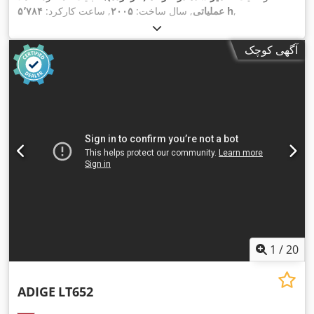
,
۵٬۷۸۴ h
عملیاتی
, سال ساخت:
۲۰۰۵
, ساعت کارکرد:
آگهی کوچک
1
/
20
ADIGE
LT652