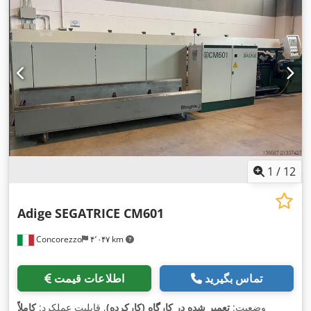
1
/
12
Adige
SEGATRICE CM601
Concorezzo
۴٬۰۴۷ km
تماس بگیرید
اطلاعات قیمت
وضعیت:
تعمیر شده در کارگاه (کارکرده)
, قابلیت عملکرد:
کاملاً