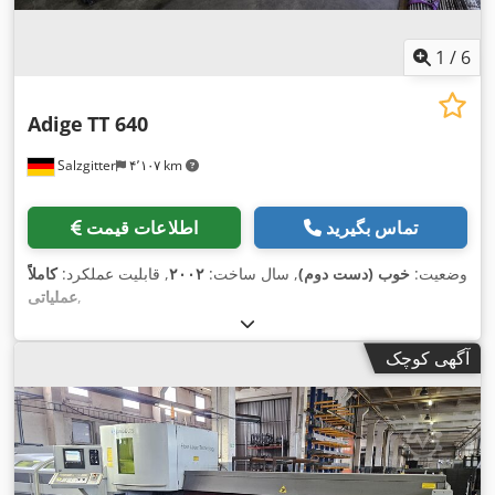
1
/
6
Adige
TT 640
Salzgitter
۴٬۱۰۷ km
تماس بگیرید
اطلاعات قیمت
وضعیت:
خوب (دست دوم)
, سال ساخت:
۲۰۰۲
, قابلیت عملکرد:
کاملاً
,
عملیاتی
آگهی کوچک