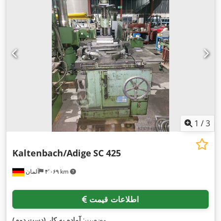
1
/
3
Kaltenbach/Adige
SC 425
۴٬۰۶۹ km
آلمان
اطلاعات قیمت
,
وضعیت:
آماده به کار (دست دوم)