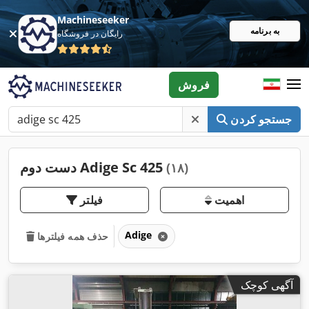
Machineseeker
به برنامه
رایگان در فروشگاه
فروش
جستجو کردن
دست دوم Adige Sc 425
(۱۸)
اهمیت
فیلتر
Adige
حذف همه فیلترها
آگهی کوچک