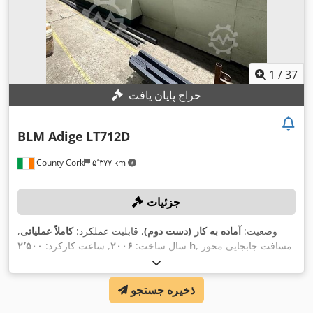
1
/
37
حراج پایان یافت
BLM Adige
LT712D
County Cork
۵٬۳۷۷ km
جزئیات
وضعیت:
آماده به کار (دست دوم)
, قابلیت عملکرد:
کاملاً عملیاتی
,
, مسافت جابجایی محور
۲٬۵۰۰ h
سال ساخت:
۲۰۰۶
, ساعت کارکرد:
۴۰۰ میلی‌متر
, مسافت
, مسافت حرکت محور Y:
۸٬۵۰۰ میلی‌متر
X:
,
۹۵ میلی‌متر
حرکت محور Z:
ذخیره جستجو