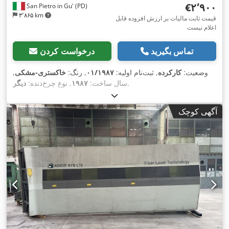
‎€۲٬۹۰۰
San Pietro in Gu' (PD)
۳٬۸۶۵ km
قیمت ثابت مالیات بر ارزش افزوده قابل
اعلام نیست
تماس بگیرید
درخواست کردن
وضعیت:
کارکرده
, ثبت‌نام اولیه:
۰۱/۱۹۸۷
, رنگ:
خاکستری-مشکی
,
,
سال ساخت:
۱۹۸۷
, نوع چرخ‌دنده:
دیگر
آگهی کوچک