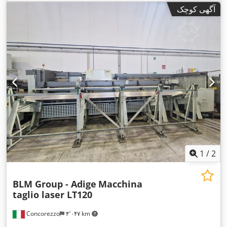
۶٬۵۰۰ میلی‌متر
, نوع خنک‌کننده:
آب
, تجهیزات:
استخراج دود, استخراج
آگهی کوچک
گرد و غبار, توقف اضطراری, سیستم گریس کاری متمرکز, مانع نور
,
ایمنی, مستندات / راهنما, نشان CE, واحد خنک‌کننده
1
/
2
BLM Group - Adige
Macchina
taglio laser LT120
Concorezzo
۴٬۰۴۷ km