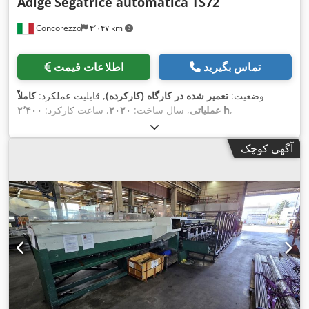
Adige
Segatrice automatica TS72
Concorezzo
۴٬۰۴۷ km
تماس بگیرید
اطلاعات قیمت
وضعیت:
تعمیر شده در کارگاه (کارکرده)
, قابلیت عملکرد:
کاملاً
,
۲٬۴۰۰ h
عملیاتی
, سال ساخت:
۲۰۲۰
, ساعت کارکرد:
آگهی کوچک