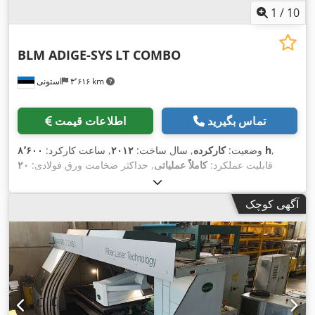
1
/
10
BLM ADIGE-SYS
LT COMBO
۳٬۶۱۶ km
استونی
تماس بگیرید
اطلاعات قیمت
,
۸٬۶۰۰ h
وضعیت:
کارکرده
, سال ساخت:
۲۰۱۲
, ساعت کارکرد:
قابلیت عملکرد:
کاملاً عملیاتی
, حداکثر ضخامت ورق فولادی:
۲۰
میلی‌متر
, حداکثر ضخامت ورق آلومینیوم:
۱۰ میلی‌متر
, حداکثر
,
ضخامت ورق مس:
۵ میلی‌متر
آگهی کوچک