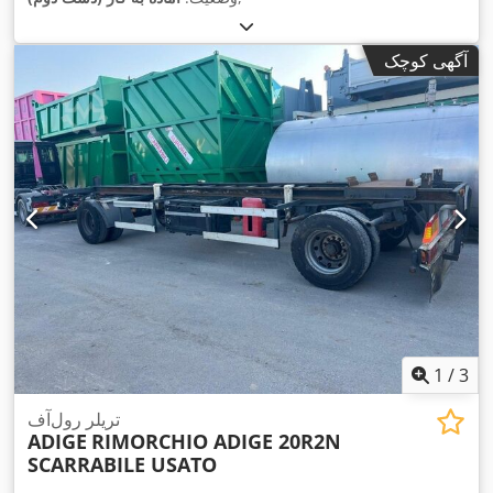
آگهی کوچک
1
/
3
تریلر رول‌آف
ADIGE
RIMORCHIO ADIGE 20R2N
SCARRABILE USATO