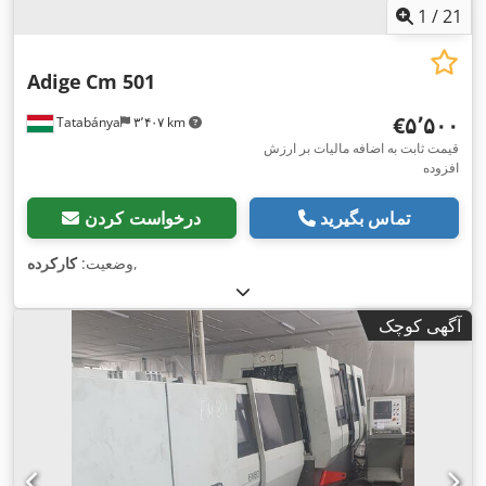
1
/
21
Adige
Cm 501
‎€۵٬۵۰۰
Tatabánya
۳٬۴۰۷ km
قیمت ثابت به اضافه مالیات بر ارزش
افزوده
تماس بگیرید
درخواست کردن
,
وضعیت:
کارکرده
آگهی کوچک