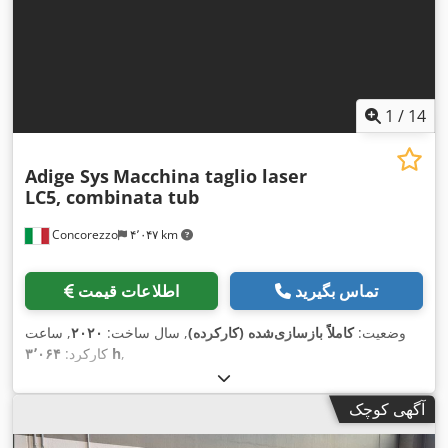
1
/
14
Adige Sys
Macchina taglio laser
LC5, combinata tub
Concorezzo
۴٬۰۴۷ km
تماس بگیرید
اطلاعات قیمت
وضعیت:
کاملاً بازسازی‌شده (کارکرده)
, سال ساخت:
۲۰۲۰
, ساعت
,
۳٬۰۶۴ h
کارکرد:
آگهی کوچک