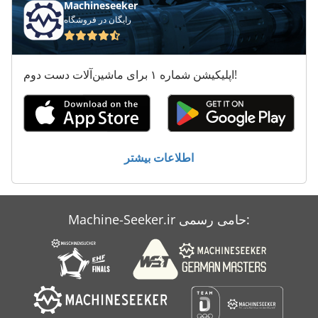
Machineseeker
رایگان در فروشگاه
Eisele Kms 090
Eisele Lms
اپلیکیشن شماره ۱ برای ماشین‌آلات دست دوم!
Emag Vl 5
Ess 350
Felder Ad 731
اطلاعات بیشتر
Felder Ad 751
Ls 703
Machine-Seeker.ir حامی رسمی:
Mafell Ad 280
Sdlg Lg 958