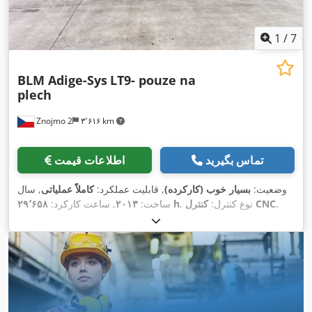
1
/
7
BLM Adige-Sys
LT9- pouze na
plech
Znojmo 2
۳٬۶۱۶ km
تماس بگیرید
اطلاعات قیمت
وضعیت:
بسیار خوب (کارکرده)
, قابلیت عملکرد:
کاملاً عملیاتی
, سال
,
کنترل CNC
, نوع کنترل:
۲۹٬۶۵۸ h
ساخت:
۲۰۱۳
, ساعت کارکرد:
, تولیدکننده کنترلر:
درجه اتوماسیون:
خودکار
, نوع تحریک:
برقی
, نوع لیزر:
لیزر فیبری
, سازنده
Sinumeric
, مدل کنترلر:
Siemens
, توان لیزر:
۳٬۰۰۰ وات
,
YLS 3000
, مدل منبع لیزر:
IPG
منبع لیزر:
حداکثر ضخامت ورق فولادی:
۲۵ میلی‌متر
, حداکثر ضخامت ورق
آلومینیوم:
۸ میلی‌متر
, حداکثر ضخامت ورق برنج:
۸ میلی‌متر
, حداکثر
ضخامت ورق مس:
۸ میلی‌متر
, فرکانس ورودی:
۵۰ هرتز
, نوع جریان
ورودی:
سه فاز
, نوع خنک‌کننده:
آب
, اتصال هوای فشرده:
۷ میله
,