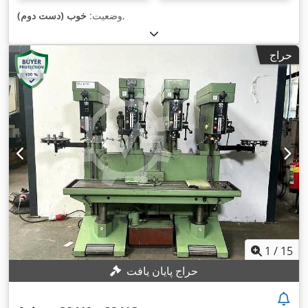
,
وضعیت:
خوب (دست دوم)
حراج
1
/
15
حراج پایان یافت