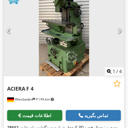
1
/
4
ACIERA
F 4
Wiesbaden
۴٬۱۹۹ km
تماس بگیرید
اطلاعات قیمت
,
وضعیت:
بسیار خوب (کارکرده)
, شماره دستگاه/وسیله نقلیه:
28652