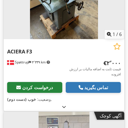
1
/
6
ACIERA
F3
‎€۲٬۰۰۰
Spøttrup
۴٬۳۳۹ km
قیمت ثابت به اضافه مالیات بر ارزش
افزوده
تماس بگیرید
درخواست کردن
,
وضعیت:
خوب (دست دوم)
آگهی کوچک