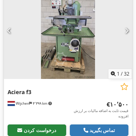
1
/
32
Aciera
f3
‎€۱۰٬۵۰۰
Wijchen
۴٬۳۹۹ km
قیمت ثابت به اضافه مالیات بر ارزش
افزوده
تماس بگیرید
درخواست کردن