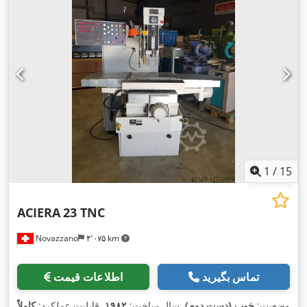
1
/
15
ACIERA
23 TNC
Novazzano
۴٬۰۷۵ km
تماس بگیرید
اطلاعات قیمت
وضعیت:
خوب (دست دوم)
, سال ساخت:
۱۹۸۲
, قابلیت عملکرد:
کاملاً