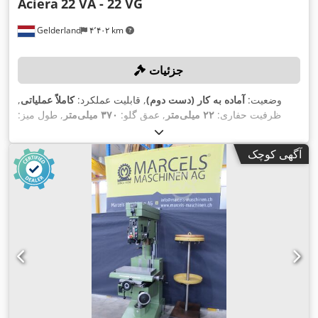
Aciera
22 VA - 22 VG
Gelderland
۴٬۴۰۲ km
جزئیات
وضعیت:
آماده به کار (دست دوم)
, قابلیت عملکرد:
کاملاً عملیاتی
,
ظرفیت حفاری:
۲۲ میلی‌متر
, عمق گلو:
۳۷۰ میلی‌متر
, طول میز:
۱٬۸۰۰ میلی‌متر
, عمق حفاری:
۱۲۰ میلی‌متر
, حداکثر سرعت چرخش:
,
۳٬۶۰۰ دور/دقیقه
آگهی کوچک