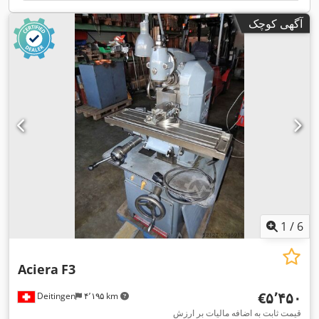
آگهی کوچک
1
/
6
Aciera
F3
‎€۵٬۴۵۰
Deitingen
۴٬۱۹۵ km
قیمت ثابت به اضافه مالیات بر ارزش