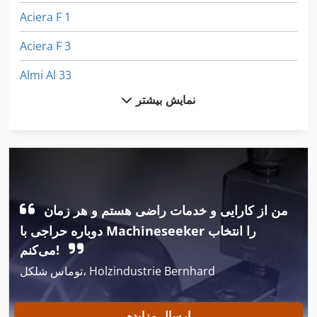
Aciera F 1
Aciera F 3
Almi Al 33
نمایش بیشتر
Alzmetall Ab 35 S
Alzmetall Ac 32
Alzmetall Baz 35
Dmu 35
من از کارایی و خدمات راضی هستم و هر زمان
Dmu 35 M
دوباره حراجی با Machineseeker را انتخاب
Euclid R 35
می‌کنم!
توماس شلکل، Holzindustrie Bernhard
Fai 338
Fai 410
ارسال مزایده