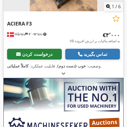
1
/
6
ACIERA
F3
‎€۴٬۰۰۰
Hårlev
۴٬۰۹۳ km
VB به اضافه مالیات بر ارزش افزوده
تماس بگیرید
درخواست کردن
,
وضعیت:
خوب (دست دوم)
, قابلیت عملکرد:
کاملاً عملیاتی