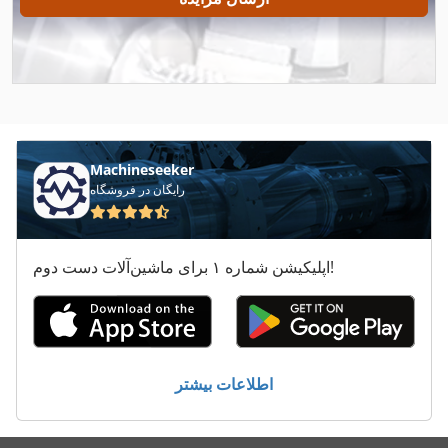
Fai 595
Felder Ad 731
Felder Af 22
Felder Bf 5 31
Machineseeker
Felder Bf 5 41
رایگان در فروشگاه
Femi Ng 120
اپلیکیشن شماره ۱ برای ماشین‌آلات دست دوم!
Fngj 20
Fss 315
Hebrock Akv 83
اطلاعات بیشتر
Makino A 55
Volvo A 35 C