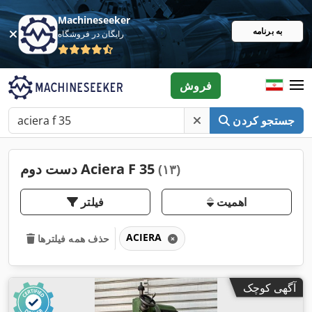
Machineseeker
به برنامه
رایگان در فروشگاه
فروش
جستجو کردن
دست دوم Aciera F 35
(۱۳)
اهمیت
فیلتر
ACIERA
حذف همه فیلترها
آگهی کوچک