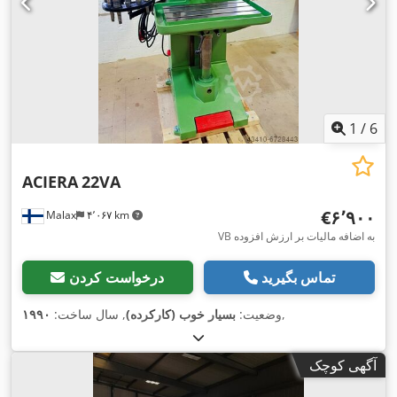
1
/
6
ACIERA
22VA
‎€۶٬۹۰۰
Malax
۴٬۰۶۷ km
VB به اضافه مالیات بر ارزش افزوده
تماس بگیرید
درخواست کردن
,
وضعیت:
بسیار خوب (کارکرده)
, سال ساخت:
۱۹۹۰
آگهی کوچک