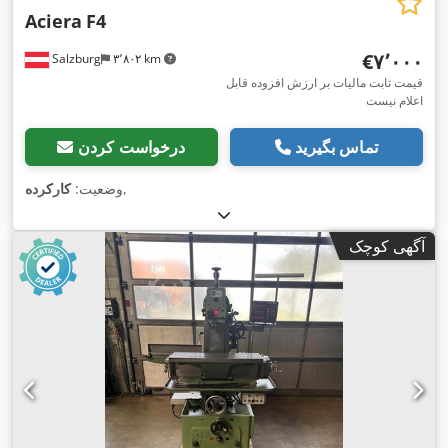
Aciera
F4
‎€۷٬۰۰۰
Salzburg
۳٬۸۰۲ km
قیمت ثابت مالیات بر ارزش افزوده قابل
اعلام نیست
تماس بگیرید
درخواست کردن
,
وضعیت:
کارکرده
آگهی کوچک