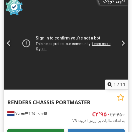
آگهی کوچک
1
/
11
RENDERS
CHASSIS PORTMASTER
‎€۲٬۹۵۰
Vuren
۴٬۴۵۰ km
‎€۳٬۴۵۰
VB به اضافه مالیات بر ارزش افزوده