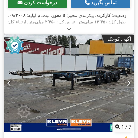
تماس بگیرید
درخواست کردن
وضعیت:
کارکرده
, پیکربندی محور:
3 محور
, ثبت‌نام اولیه:
۰۹/۲۰۰۸
,
طول کل:
۱۳٬۳۵۰ میلی‌متر
, عرض کل:
۲٬۴۵۰ میلی‌متر
, ارتفاع کل:
, رنگ:
385/55R22,5
۱٬۴۰۰ میلی‌متر
, سیستم تعلیق:
هوا
, سایز تایر:
,
دیگر
, سال ساخت:
۲۰۰۸
, تجهیزات:
آگهی کوچک
1
/
7