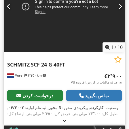
1
/
10
SCHMITZ
SCF 24 G 40FT
‎€۲٬۹۰۰
Vuren
۴٬۴۵۰ km
VB به اضافه مالیات بر ارزش افزوده
تماس بگیرید
درخواست کردن
وضعیت:
کارکرده
, پیکربندی محور:
3 محور
, ثبت‌نام اولیه:
۰۴/۲۰۰۲
,
طول کل:
۱۳٬۱۰۰ میلی‌متر
, عرض کل:
۲٬۴۵۰ میلی‌متر
, ارتفاع کل:
, رنگ:
385/65R22,5
۱٬۴۰۰ میلی‌متر
, سیستم تعلیق:
هوا
, سایز تایر:
,
دیگر
, سال ساخت:
۲۰۰۲
, تجهیزات: