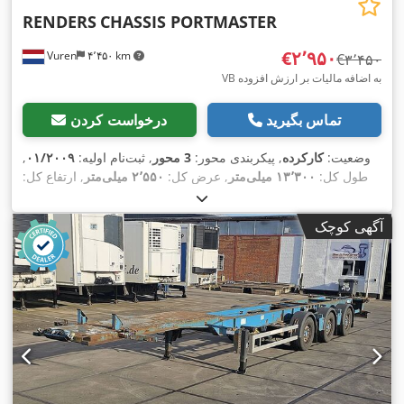
RENDERS
CHASSIS PORTMASTER
‎€۲٬۹۵۰
Vuren
۴٬۴۵۰ km
‎€۳٬۴۵۰
VB به اضافه مالیات بر ارزش افزوده
تماس بگیرید
درخواست کردن
وضعیت:
کارکرده
, پیکربندی محور:
3 محور
, ثبت‌نام اولیه:
۰۱/۲۰۰۹
,
طول کل:
۱۳٬۳۰۰ میلی‌متر
, عرض کل:
۲٬۵۵۰ میلی‌متر
, ارتفاع کل:
, رنگ:
385/55R22,5
۱٬۶۰۰ میلی‌متر
, سیستم تعلیق:
هوا
, سایز تایر:
,
دیگر
, سال ساخت:
۲۰۰۹
, تجهیزات:
آگهی کوچک