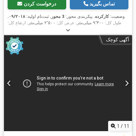
تماس بگیرید
درخواست کردن
وضعیت:
کارکرده
, پیکربندی محور:
3 محور
, ثبت‌نام اولیه:
۰۹/۲۰۱۸
,
طول کل:
۹٬۳۰۰ میلی‌متر
, عرض کل:
۲٬۵۰۰ میلی‌متر
, ارتفاع کل:
, رنگ:
385/55R22,5
۱٬۳۵۰ میلی‌متر
, سیستم تعلیق:
هوا
, سایز تایر:
,
دیگر
, سال ساخت:
۲۰۱۸
, تجهیزات:
آگهی کوچک
1
/
11