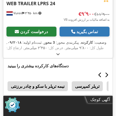
WEB TRAILER
LPRS 24
‎€۹٬۹۰۰
Vuren
۴٬۴۵۰ km
‎€۱۱٬۹۰۰
VB به اضافه مالیات بر ارزش افزوده
تماس بگیرید
درخواست کردن
وضعیت:
کارکرده
, پیکربندی محور:
3 محور
, ثبت‌نام اولیه:
۰۹/۲۰۱۸
,
طول کل:
۹٬۸۰۰ میلی‌متر
, عرض کل:
۲٬۴۵۰ میلی‌متر
, ارتفاع کل:
۱٬۱۵۰ میلی‌متر
, سیستم تعلیق:
هوا
, رنگ:
دیگر
, سال ساخت:
۲۰۱۸
,
,
تجهیزات:
دستگاه‌های کارکرده بیشتری را ببینید
D 
تریلر کمپرسی
نیمه تریلر با سکو و چادر برزنتی
r
آگهی کوچک