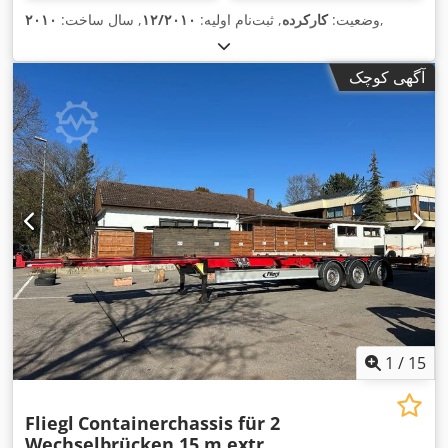
,
وضعیت:
کارکرده
, ثبت‌نام اولیه:
۱۲/۲۰۱۰
, سال ساخت:
۲۰۱۰
آگهی کوچک
1
/
15
Fliegl
Containerchassis für 2
Wechselbrücken 15 m extr...