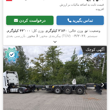
قیمت ثابت به اضافه مالیات بر ارزش
افزوده
تماس بگیرید
درخواست کردن
وضعیت:
نو
, وزن خالی:
۴٬۸۳۰ کیلوگرم
, وزن کل:
۴۴٬۰۰۰ کیلوگرم
,
, سیستم
۰۳/۲۰۲۶
, بازرسی بعدی (TÜV):
پیکربندی محور:
3 محور
, تجهیزات:
اِی‌بی‌اِس‎, ثبت
385/55R22,5
تعلیق:
هوا
, سایز تایر:
,
کامیون
آگهی کوچک