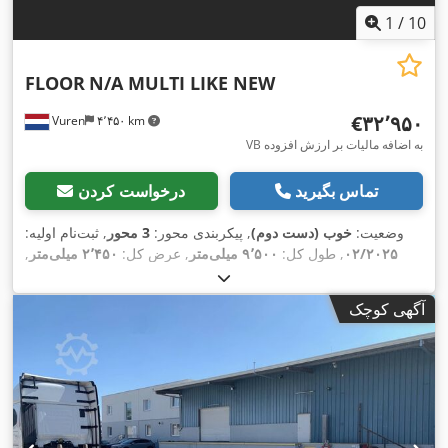
1
/
10
FLOOR
N/A MULTI LIKE NEW
‎€۳۲٬۹۵۰
Vuren
۴٬۴۵۰ km
VB به اضافه مالیات بر ارزش افزوده
تماس بگیرید
درخواست کردن
وضعیت:
خوب (دست دوم)
, پیکربندی محور:
3 محور
, ثبت‌نام اولیه:
۰۲/۲۰۲۵
, طول کل:
۹٬۵۰۰ میلی‌متر
, عرض کل:
۲٬۴۵۰ میلی‌متر
,
ارتفاع کل:
۱٬۳۰۰ میلی‌متر
, سیستم تعلیق:
هوا
, سایز تایر:
,
, رنگ:
دیگر
, سال ساخت:
۲۰۲۵
, تجهیزات:
385/65R22,5
آگهی کوچک