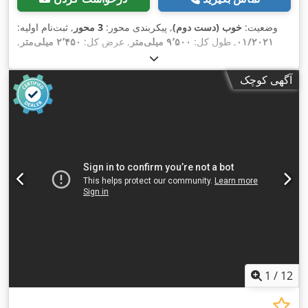
وضعیت:
خوب (دست دوم)
, پیکربندی محور:
3 محور
, ثبت‌نام اولیه:
۰۱/۲۰۲۱
, طول کل:
۹٬۵۰۰ میلی‌متر
, عرض کل:
۲٬۴۵۰ میلی‌متر
,
ارتفاع کل:
۱٬۴۵۰ میلی‌متر
, سیستم تعلیق:
هوا
, سایز تایر:
,
, رنگ:
دیگر
, سال ساخت:
۲۰۲۱
, تجهیزات:
385/65R22,5
آگهی کوچک
1
/
12