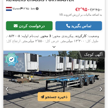
‎€۲٬۹۵۰
Vuren
۴٬۴۵۰ km
‎€۳٬۴۵۰
VB به اضافه مالیات بر ارزش افزوده
تماس بگیرید
درخواست کردن
وضعیت:
کارکرده
, پیکربندی محور:
3 محور
, ثبت‌نام اولیه:
۰۸/۲۰۰۸
,
طول کل:
۱۳٬۳۰۰ میلی‌متر
, عرض کل:
۲٬۵۵۰ میلی‌متر
, ارتفاع کل:
, رنگ:
385/55R22,5
۱٬۵۰۰ میلی‌متر
, سیستم تعلیق:
هوا
, سایز تایر:
,
دیگر
, سال ساخت:
۲۰۰۸
, تجهیزات:
آگهی کوچک
ذخیره جستجو