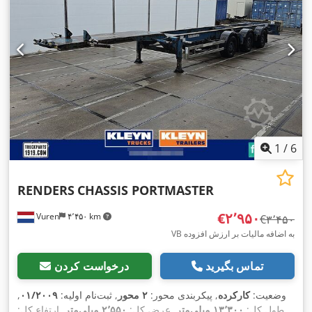
1
/
6
RENDERS
CHASSIS PORTMASTER
‎€۲٬۹۵۰
Vuren
۴٬۴۵۰ km
‎€۳٬۴۵۰
VB به اضافه مالیات بر ارزش افزوده
تماس بگیرید
درخواست کردن
وضعیت:
کارکرده
, پیکربندی محور:
۲ محور
, ثبت‌نام اولیه:
۰۱/۲۰۰۹
,
طول کل:
۱۳٬۳۰۰ میلی‌متر
, عرض کل:
۲٬۵۵۰ میلی‌متر
, ارتفاع کل: