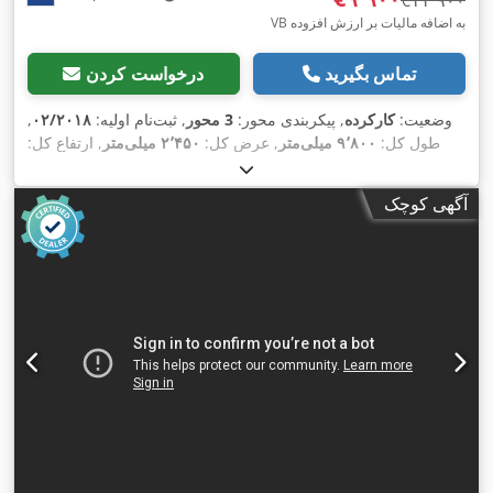
‎€۱۱٬۹۰۰
VB به اضافه مالیات بر ارزش افزوده
تماس بگیرید
درخواست کردن
وضعیت:
کارکرده
, پیکربندی محور:
3 محور
, ثبت‌نام اولیه:
۰۲/۲۰۱۸
,
طول کل:
۹٬۸۰۰ میلی‌متر
, عرض کل:
۲٬۴۵۰ میلی‌متر
, ارتفاع کل:
, رنگ:
385/55R22,5
۱٬۱۵۰ میلی‌متر
, سیستم تعلیق:
هوا
, سایز تایر:
,
دیگر
, سال ساخت:
۲۰۱۸
, تجهیزات:
آگهی کوچک