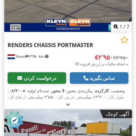
1
/
7
RENDERS
CHASSIS PORTMASTER
‎€۲٬۹۵۰
Vuren
۴٬۴۵۰ km
‎€۳٬۴۵۰
VB به اضافه مالیات بر ارزش افزوده
تماس بگیرید
درخواست کردن
وضعیت:
کارکرده
, پیکربندی محور:
3 محور
, ثبت‌نام اولیه:
۰۸/۲۰۰۸
,
طول کل:
۱۳٬۳۰۰ میلی‌متر
, عرض کل:
۲٬۵۵۰ میلی‌متر
, ارتفاع کل:
, رنگ:
385/55R22,5
۱٬۵۰۰ میلی‌متر
, سیستم تعلیق:
هوا
, سایز تایر:
,
دیگر
, سال ساخت:
۲۰۰۸
, تجهیزات:
آگهی کوچک