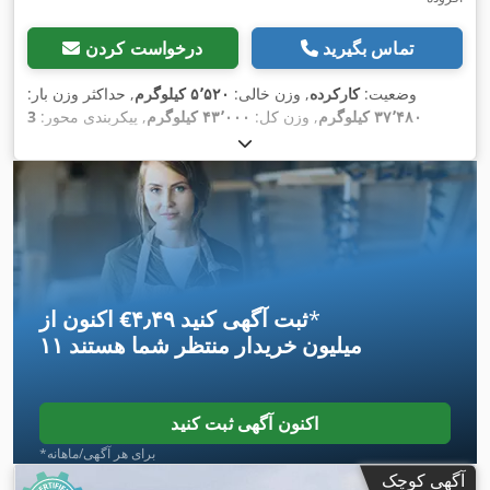
تماس بگیرید
درخواست کردن
وضعیت:
کارکرده
, وزن خالی:
۵٬۵۲۰ کیلوگرم
, حداکثر وزن بار:
۳۷٬۴۸۰ کیلوگرم
, وزن کل:
۴۳٬۰۰۰ کیلوگرم
, پیکربندی محور:
3
,
۱۲/۲۰۲۶
, بازرسی بعدی (TÜV):
محور
, ثبت‌نام اولیه:
۱۲/۲۰۲۴
, رنگ:
دیگر
, نوع
385/55 R22,5 160K
سیستم تعلیق:
هوا
, سایز تایر:
, سایز تایر
385/55 R22,5 160K
چرخ‌دنده:
دیگر
, اندازه لاستیک جلو:
, کابین راننده:
دیگر
, کلاس انتشار:
هیچ
,
385/55 R22,5 160K
عقب:
,
اِی‌بی‌اِس‎, ترمز بادی تحت فشار
تجهیزات:
*
اکنون از ‎€۴٫۴۹ ثبت آگهی کنید
۱۱ میلیون خریدار
منتظر شما هستند
اکنون آگهی ثبت کنید
*برای هر آگهی/ماهانه
آگهی کوچک