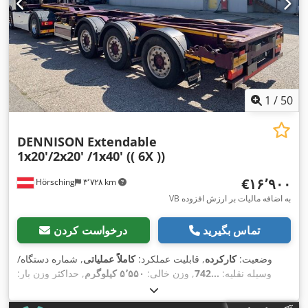
1
/
50
DENNISON
Extendable
1x20'/2x20' /1x40' (( 6X ))
‎€۱۶٬۹۰۰
Hörsching
۳٬۷۲۸ km
VB به اضافه مالیات بر ارزش افزوده
تماس بگیرید
درخواست کردن
وضعیت:
کارکرده
, قابلیت عملکرد:
کاملاً عملیاتی
, شماره دستگاه/
وسیله نقلیه:
...742
, وزن خالی:
۵٬۵۵۰ کیلوگرم
, حداکثر وزن بار:
۳۶٬۴۵۰ کیلوگرم
, وزن کل:
۴۲٬۰۰۰ کیلوگرم
, پیکربندی محور:
3
محور
, بار مجاز محور (محور 1):
۹٬۰۰۰ کیلوگرم
, بار مجاز محور