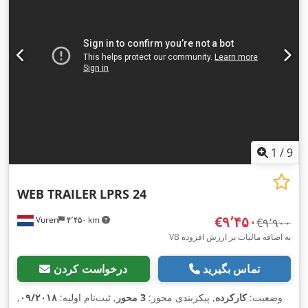
1
/
9
WEB TRAILER
LPRS 24
‎€۹٬۴۵۰
Vuren
۴٬۴۵۰ km
‎€۹٬۹۰۰
VB به اضافه مالیات بر ارزش افزوده
تماس بگیرید
درخواست کردن
وضعیت:
کارکرده
, پیکربندی محور:
3 محور
, ثبت‌نام اولیه:
۰۹/۲۰۱۸
,