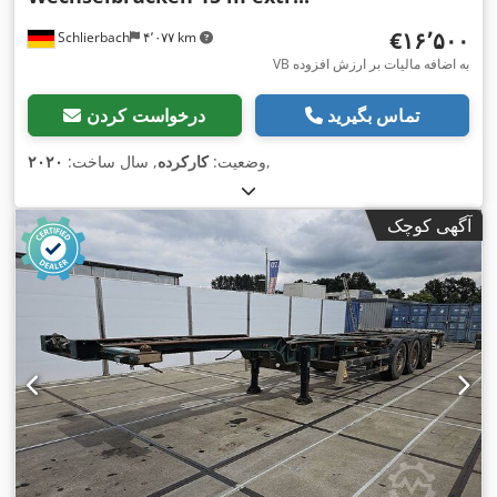
‎€۱۶٬۵۰۰
Schlierbach
۴٬۰۷۷ km
VB به اضافه مالیات بر ارزش افزوده
تماس بگیرید
درخواست کردن
,
وضعیت:
کارکرده
, سال ساخت:
۲۰۲۰
آگهی کوچک