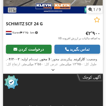
1
/
9
SCHMITZ
SCF 24 G
‎€۲٬۹۰۰
Vuren
۴٬۴۵۰ km
VB به اضافه مالیات بر ارزش افزوده
تماس بگیرید
درخواست کردن
وضعیت:
کارکرده
, پیکربندی محور:
3 محور
, ثبت‌نام اولیه:
۰۴/۲۰۰۲
,
طول کل:
۱۲٬۷۵۰ میلی‌متر
, عرض کل:
۲٬۵۵۰ میلی‌متر
, ارتفاع کل:
, رنگ:
385/65R22,5
۱٬۴۰۰ میلی‌متر
, سیستم تعلیق:
هوا
, سایز تایر:
,
دیگر
, سال ساخت:
۲۰۰۲
, تجهیزات:
آگهی کوچک