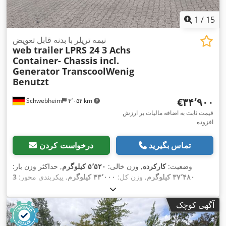
1
/
15
نیمه تریلر با بدنه قابل تعویض
web trailer
LPRS 24 3 Achs
Container- Chassis incl.
Generator TranscoolWenig
Benutzt
‎€۳۴٬۹۰۰
Schwebheim
۴٬۰۵۴ km
قیمت ثابت به اضافه مالیات بر ارزش
افزوده
تماس بگیرید
درخواست کردن
وضعیت:
کارکرده
, وزن خالی:
۵٬۵۲۰ کیلوگرم
, حداکثر وزن بار:
۳۷٬۴۸۰ کیلوگرم
, وزن کل:
۴۳٬۰۰۰ کیلوگرم
, پیکربندی محور:
3
,
۱۲/۲۰۲۶
, بازرسی بعدی (TÜV):
محور
, ثبت‌نام اولیه:
۱۲/۲۰۲۴
, رنگ:
دیگر
, نوع
385/55 R22,5 160K
سیستم تعلیق:
هوا
, سایز تایر:
آگهی کوچک
, سایز تایر
385/55 R22,5 160K
چرخ‌دنده:
دیگر
, اندازه لاستیک جلو:
, کابین راننده:
دیگر
, کلاس انتشار:
هیچ
,
385/55 R22,5 160K
عقب: