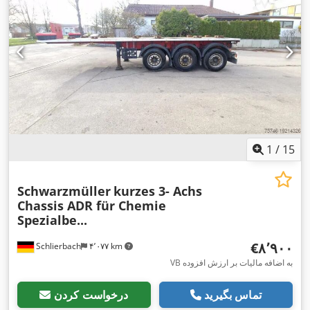
1
/
15
Schwarzmüller
kurzes 3- Achs
Chassis ADR für Chemie
Spezialbe...
‎€۸٬۹۰۰
Schlierbach
۴٬۰۷۷ km
VB به اضافه مالیات بر ارزش افزوده
تماس بگیرید
درخواست کردن