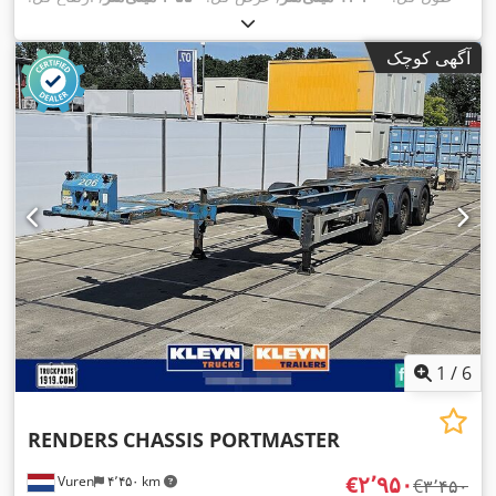
, رنگ:
385/55R22,5
۱٬۶۰۰ میلی‌متر
, سیستم تعلیق:
هوا
, سایز تایر:
,
دیگر
, سال ساخت:
۲۰۰۹
, تجهیزات:
آگهی کوچک
1
/
6
RENDERS
CHASSIS PORTMASTER
‎€۲٬۹۵۰
Vuren
۴٬۴۵۰ km
‎€۳٬۴۵۰