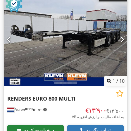
1
/
10
RENDERS
EURO 800 MULTI
‎€۱۳٬۹۰۰
Vuren
۴٬۴۵۰ km
‎€۱۴٬۵۰۰
VB به اضافه مالیات بر ارزش افزوده
تماس بگیرید
درخواست کردن