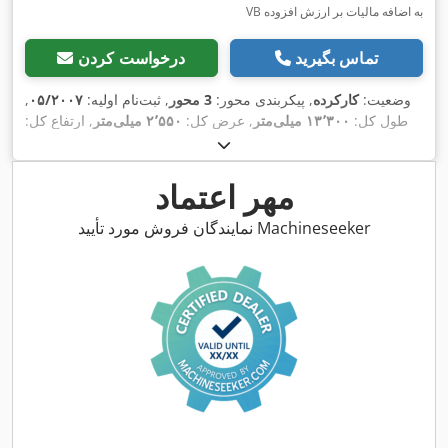
VB به اضافه مالیات بر ارزش افزوده
تماس بگیرید
درخواست کردن
وضعیت:
کارکرده
, پیکربندی محور:
3 محور
, ثبت‌نام اولیه:
۰۵/۲۰۰۷
,
طول کل:
۱۳٬۳۰۰ میلی‌متر
, عرض کل:
۲٬۵۵۰ میلی‌متر
, ارتفاع کل:
, رنگ:
385/55R22,5
۱٬۶۰۰ میلی‌متر
, سیستم تعلیق:
هوا
, سایز تایر:
,
دیگر
, سال ساخت:
۲۰۰۷
, تجهیزات:
مهر اعتماد
نمایندگان فروش مورد تأیید Machineseeker