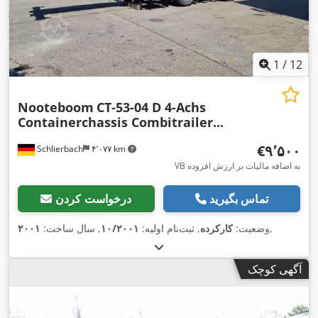
1
/
12
Nooteboom
CT-53-04 D 4-Achs
Containerchassis Combitrailer...
‎€۹٬۵۰۰
Schlierbach
۴٬۰۷۷ km
VB به اضافه مالیات بر ارزش افزوده
تماس بگیرید
درخواست کردن
,
وضعیت:
کارکرده
, ثبت‌نام اولیه:
۱۰/۲۰۰۱
, سال ساخت:
۲۰۰۱
آگهی کوچک