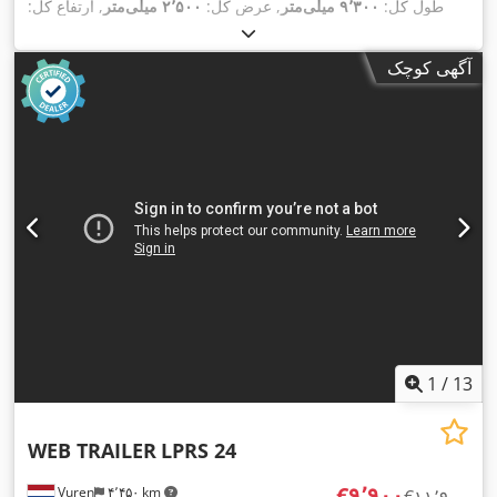
طول کل:
۹٬۳۰۰ میلی‌متر
, عرض کل:
۲٬۵۰۰ میلی‌متر
, ارتفاع کل:
, رنگ:
385/55R22,5
۱٬۳۵۰ میلی‌متر
, سیستم تعلیق:
هوا
, سایز تایر:
,
دیگر
, سال ساخت:
۲۰۱۸
, تجهیزات:
آگهی کوچک
1
/
13
WEB TRAILER
LPRS 24
‎€۹٬۹۰۰
Vuren
۴٬۴۵۰ km