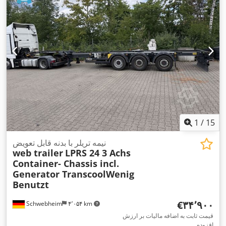
,
اِی‌بی‌اِس‎, ترمز بادی تحت فشار
تجهیزات:
1
/
15
نیمه تریلر با بدنه قابل تعویض
web trailer
LPRS 24 3 Achs
Container- Chassis incl.
Generator TranscoolWenig
Benutzt
‎€۳۴٬۹۰۰
Schwebheim
۴٬۰۵۴ km
قیمت ثابت به اضافه مالیات بر ارزش
افزوده