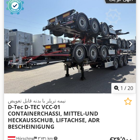
1
/
20
نیمه تریلر با بدنه قابل تعویض
D-Tec
D-TEC VCC-01
CONTAINERCHASSI, MITTEL-UND
HECKAUSSCHUB, LIFTACHSE, ADR
BESCHEINIGUNG
‎€۲۹٬۵۰۰
Hörsching
۳٬۷۳۱ km