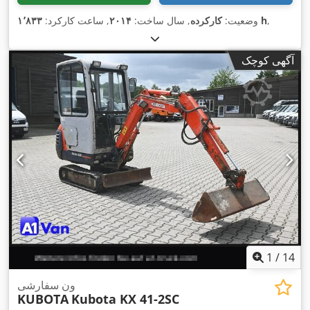
,
۱٬۸۳۳ h
وضعیت:
کارکرده
, سال ساخت:
۲۰۱۴
, ساعت کارکرد:
آگهی کوچک
1
/
14
ون سفارشی
KUBOTA
Kubota KX 41-2SC