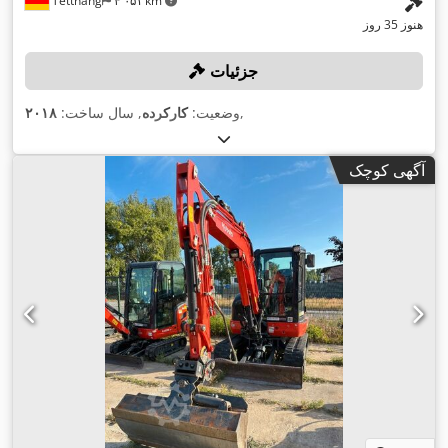
Tettnang
۴٬۰۵۱ km
هنوز 35 روز
جزئیات
,
وضعیت:
کارکرده
, سال ساخت:
۲۰۱۸
آگهی کوچک