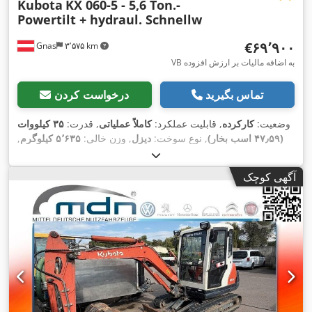
Kubota
KX 060-5 - 5,6 Ton.-
Powertilt + hydraul. Schnellw
‎€۶۹٬۹۰۰
Gnas
۳٬۵۷۵ km
VB به اضافه مالیات بر ارزش افزوده
تماس بگیرید
درخواست کردن
وضعیت:
کارکرده
, قابلیت عملکرد:
کاملاً عملیاتی
, قدرت:
۳۵ کیلووات
(۴۷٫۵۹ اسب بخار)
, نوع سوخت:
دیزل
, وزن خالی:
۵٬۶۳۵ کیلوگرم
,
, طول کل:
۴٬۰۰۰
۹۵۶ h
سال ساخت:
۲۰۲۲
, ساعت کارکرد:
, نوع سیستم انتقال قدرت:
میلی‌متر
, ارتفاع سازه:
۲٬۵۵۰ میلی‌متر
آگهی کوچک
,
, عرض ساخت:
۱٬۹۷۰ میلی‌متر
Diesel