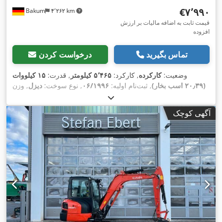
‎€۷٬۹۹۰
Bakum
۴٬۲۶۲ km
قیمت ثابت به اضافه مالیات بر ارزش
افزوده
تماس بگیرید
درخواست کردن
وضعیت:
کارکرده
, کارکرد:
۵٬۴۶۵ کیلومتر
, قدرت:
۱۵ کیلووات
(۲۰٫۳۹ اسب بخار)
, ثبت‌نام اولیه:
۰۶/۱۹۹۶
, نوع سوخت:
دیزل
, وزن
کل:
۱٬۵۵۵ کیلوگرم
, رنگ:
قرمز
, کابین راننده:
کابین روزانه
, کلاس
, تجهیزات:
۵٬۴۶۵ h
انتشار:
هیچ
, سال ساخت:
۱۹۹۶
, ساعت کارکرد:
آگهی کوچک
,
ثبت کامیون, کابین