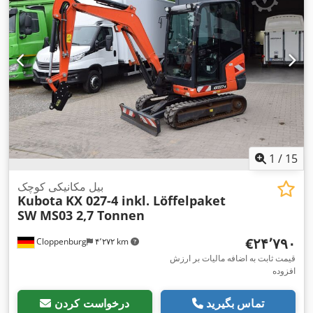
1
/
15
بیل مکانیکی کوچک
Kubota
KX 027-4 inkl. Löffelpaket
SW MS03 2,7 Tonnen
‎€۲۴٬۷۹۰
Cloppenburg
۴٬۲۷۲ km
قیمت ثابت به اضافه مالیات بر ارزش
افزوده
تماس بگیرید
درخواست کردن