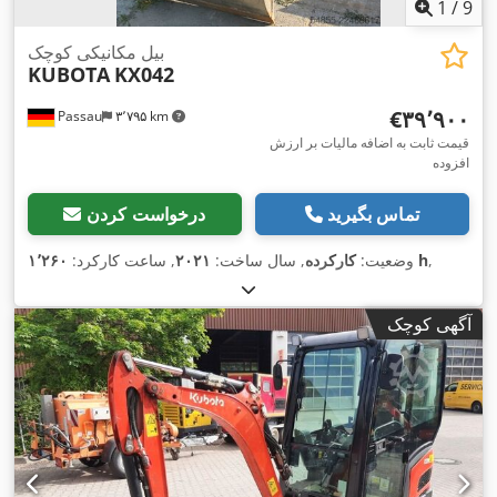
1
/
9
بیل مکانیکی کوچک
KUBOTA
KX042
‎€۳۹٬۹۰۰
Passau
۳٬۷۹۵ km
قیمت ثابت به اضافه مالیات بر ارزش
افزوده
تماس بگیرید
درخواست کردن
,
۱٬۲۶۰ h
وضعیت:
کارکرده
, سال ساخت:
۲۰۲۱
, ساعت کارکرد:
آگهی کوچک