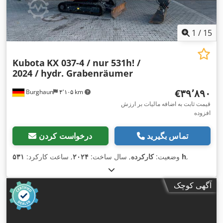
1
/
15
Kubota
KX 037-4 / nur 531h! /
2024 / hydr. Grabenräumer
‎€۳۹٬۸۹۰
Burghaun
۴٬۱۰۵ km
قیمت ثابت به اضافه مالیات بر ارزش
افزوده
تماس بگیرید
درخواست کردن
,
۵۳۱ h
وضعیت:
کارکرده
, سال ساخت:
۲۰۲۴
, ساعت کارکرد:
آگهی کوچک