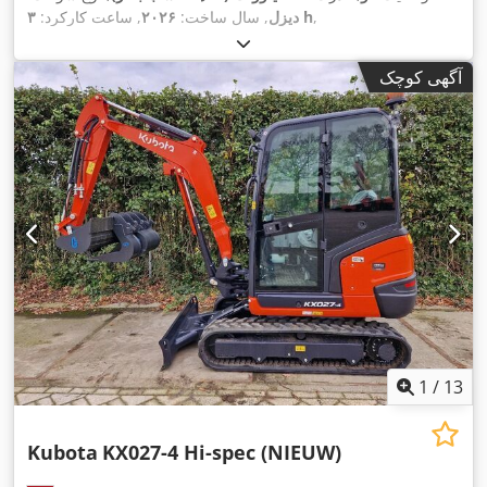
,
۳ h
دیزل
, سال ساخت:
۲۰۲۶
, ساعت کارکرد:
آگهی کوچک
1
/
13
Kubota
KX027-4 Hi-spec (NIEUW)