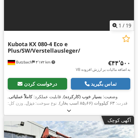
1
/
19
Kubota
KX 080-4 Eco e
Plus/SW/Verstellausleger/
‎€۴۴٬۵۰۰
Butzbach
۴٬۱۷۲ km
VB به اضافه مالیات بر ارزش افزوده
تماس بگیرید
درخواست کردن
وضعیت:
بسیار خوب (کارکرده)
, قابلیت عملکرد:
کاملاً عملیاتی
,
قدرت:
۶۳ کیلووات (۸۵٫۶۶ اسب بخار)
, نوع سوخت:
دیزل
, وزن کل:
,
۳٬۷۴۹ h
۸٬۸۳۵ کیلوگرم
, سال ساخت:
۲۰۱۸
, ساعت کارکرد:
آگهی کوچک