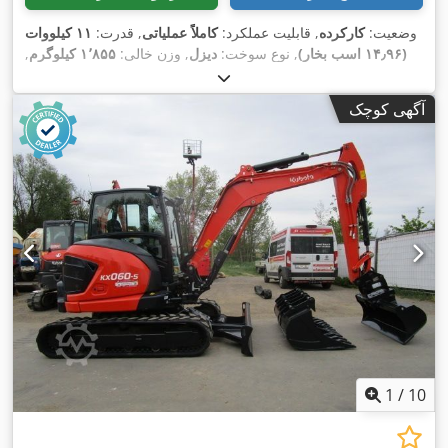
وضعیت:
کارکرده
, قابلیت عملکرد:
کاملاً عملیاتی
, قدرت:
۱۱ کیلووات
(۱۴٫۹۶ اسب بخار)
, نوع سوخت:
دیزل
, وزن خالی:
۱٬۸۵۵ کیلوگرم
,
, نوع سیستم انتقال
۳٬۴۴۱ h
سال ساخت:
۲۰۱۲
, ساعت کارکرد:
,
Diesel
قدرت:
آگهی کوچک
1
/
10