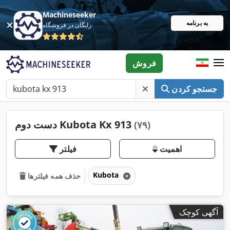
Machineseeker
به برنامه
رایگان در فروشگاه
فروش
جستجو کردن
دست دوم Kubota Kx 913
(۷۹)
اهمیت
فیلتر
Kubota
حذف همه فیلترها
آگهی کوچک