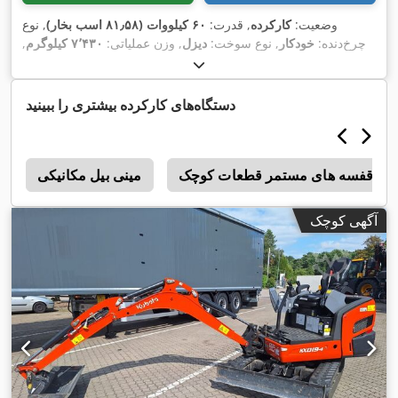
وضعیت:
کارکرده
, قدرت:
۶۰ کیلووات (۸۱٫۵۸ اسب بخار)
, نوع
چرخ‌دنده:
خودکار
, نوع سوخت:
دیزل
, وزن عملیاتی:
۷٬۴۳۰ کیلوگرم
,
,
ثبت‌نام اولیه:
۰۶/۲۰۰۵
, عرض کل:
۲۵٬۵۰۰ میلی‌متر
دستگاه‌های کارکرده بیشتری را ببینید
قفسه های مستمر قطعات کوچک
مینی بیل مکانیکی
o
آگهی کوچک