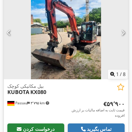
1
/
8
بیل مکانیکی کوچک
KUBOTA
KX080
‎€۵۹٬۹۰۰
Passau
۳٬۷۹۵ km
قیمت ثابت به اضافه مالیات بر ارزش
افزوده
تماس بگیرید
درخواست کردن