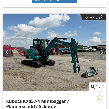
آگهی کوچک
1
/
9
Kubota
KX057-4 Minibagger /
Planierschild / Schaufel