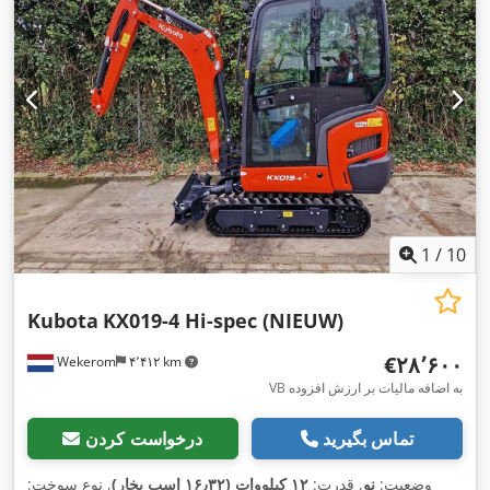
1
/
10
Kubota
KX019-4 Hi-spec (NIEUW)
‎€۲۸٬۶۰۰
Wekerom
۴٬۴۱۲ km
VB به اضافه مالیات بر ارزش افزوده
تماس بگیرید
درخواست کردن
وضعیت:
نو
, قدرت:
۱۲ کیلووات (۱۶٫۳۲ اسب بخار)
, نوع سوخت: