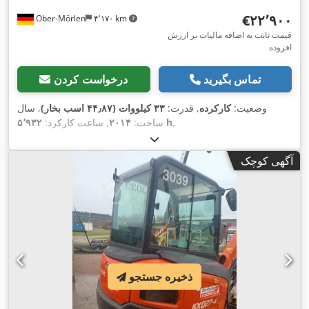
‎€۲۲٬۹۰۰
Ober-Mörlen
۴٬۱۷۰ km
قیمت ثابت به اضافه مالیات بر ارزش
افزوده
تماس بگیرید
درخواست کردن
وضعیت:
کارکرده
, قدرت:
۳۳ کیلووات (۴۴٫۸۷ اسب بخار)
, سال
,
۵٬۹۳۲ h
ساخت:
۲۰۱۴
, ساعت کارکرد:
آگهی کوچک
ذخیره جستجو