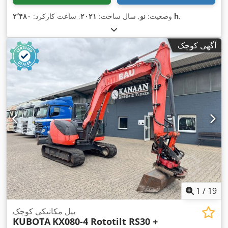
,
۲٬۴۸۰ h
وضعیت:
نو
, سال ساخت:
۲۰۲۱
, ساعت کارکرد:
آگهی کوچک
1
/
19
بیل مکانیکی کوچک
KUBOTA
KX080-4 Rototilt RS30 +