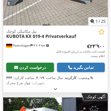
1
/
25
بیل مکانیکی کوچک
KUBOTA
KX 019-4 Privatverkauf
‎€۲۴٬۹۰۰
Petershagen
۴٬۲۰۴ km
قیمت ثابت مالیات بر ارزش افزوده قابل
اعلام نیست
تماس بگیرید
درخواست کردن
,
۳۳۳ h
وضعیت:
کارکرده
, سال ساخت:
۲۰۱۹
, ساعت کارکرد:
,
تجهیزات:
چهار چرخ محرک
آگهی کوچک