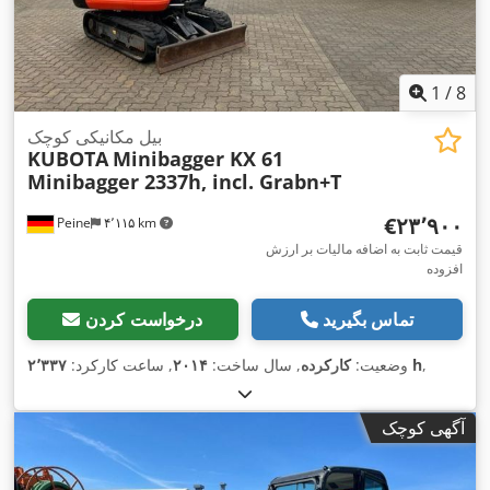
1
/
8
بیل مکانیکی کوچک
KUBOTA
Minibagger KX 61
Minibagger 2337h, incl. Grabn+T
‎€۲۳٬۹۰۰
Peine
۴٬۱۱۵ km
قیمت ثابت به اضافه مالیات بر ارزش
افزوده
تماس بگیرید
درخواست کردن
,
۲٬۳۳۷ h
وضعیت:
کارکرده
, سال ساخت:
۲۰۱۴
, ساعت کارکرد:
آگهی کوچک