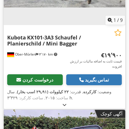
1
/
9
Kubota
KX101-3A3 Schaufel /
Planierschild / Mini Bagger
‎€۱۹٬۹۰۰
Ober-Mörlen
۴٬۱۷۰ km
قیمت ثابت به اضافه مالیات بر ارزش
افزوده
تماس بگیرید
درخواست کردن
وضعیت:
کارکرده
, قدرت:
۲۲ کیلووات (۲۹٫۹۱ اسب بخار)
, سال
,
۳٬۳۲۹ h
ساخت:
۲۰۱۵
, ساعت کارکرد:
آگهی کوچک