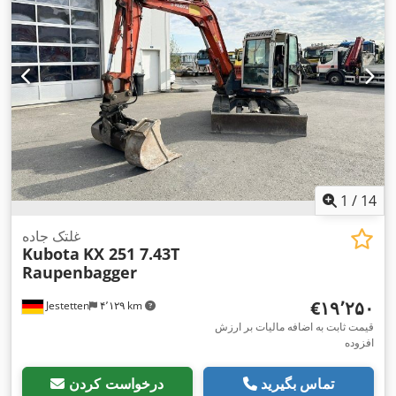
1
/
14
غلتک جاده
Kubota
KX 251 7.43T
Raupenbagger
‎€۱۹٬۲۵۰
Jestetten
۴٬۱۲۹ km
قیمت ثابت به اضافه مالیات بر ارزش
افزوده
تماس بگیرید
درخواست کردن