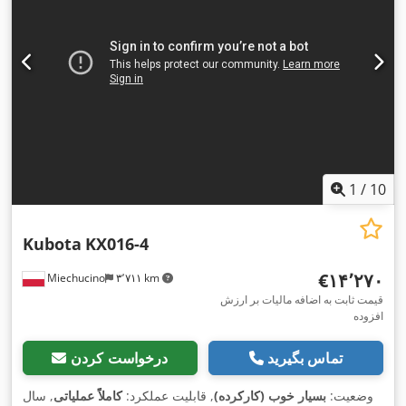
1
/
10
Kubota
KX016-4
‎€۱۴٬۲۷۰
Miechucino
۳٬۷۱۱ km
قیمت ثابت به اضافه مالیات بر ارزش
افزوده
تماس بگیرید
درخواست کردن
وضعیت:
بسیار خوب (کارکرده)
, قابلیت عملکرد:
کاملاً عملیاتی
, سال