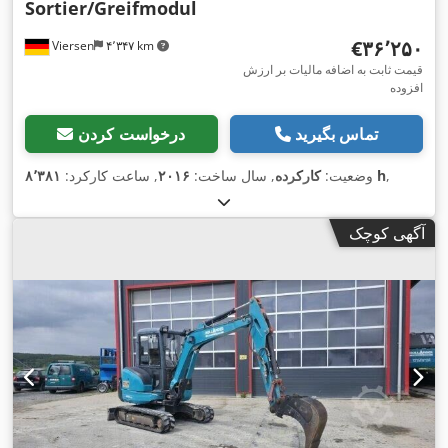
Sortier/Greifmodul
‎€۳۶٬۲۵۰
Viersen
۴٬۳۴۷ km
قیمت ثابت به اضافه مالیات بر ارزش
افزوده
تماس بگیرید
درخواست کردن
,
۸٬۳۸۱ h
وضعیت:
کارکرده
, سال ساخت:
۲۰۱۶
, ساعت کارکرد:
آگهی کوچک