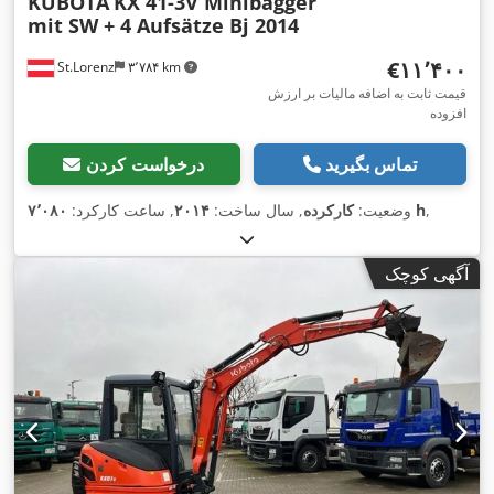
KUBOTA
KX 41-3V Minibagger
mit SW + 4 Aufsätze Bj 2014
‎€۱۱٬۴۰۰
St.Lorenz
۳٬۷۸۴ km
قیمت ثابت به اضافه مالیات بر ارزش
افزوده
تماس بگیرید
درخواست کردن
,
۷٬۰۸۰ h
وضعیت:
کارکرده
, سال ساخت:
۲۰۱۴
, ساعت کارکرد:
آگهی کوچک