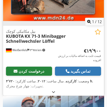
1
/
12
بیل مکانیکی کوچک
KUBOTA
KX 71-3 Minibagger
Schnellwechsler Löffel
‎€۱۹٬۹۰۰
Weißenfels
۳٬۹۶۸ km
قیمت ثابت به اضافه مالیات بر ارزش
افزوده
تماس بگیرید
درخواست کردن
,
۴٬۷۲۰ h
وضعیت:
کارکرده
, سال ساخت:
۲۰۱۲
, ساعت کارکرد:
,
تجهیزات:
چهار چرخ محرک