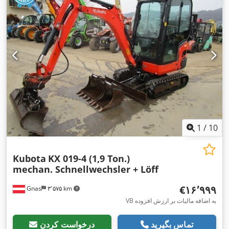
1
/
10
Kubota
KX 019-4 (1,9 Ton.)
mechan. Schnellwechsler + Löff
‎€۱۶٬۹۹۹
Gnas
۳٬۵۷۵ km
VB به اضافه مالیات بر ارزش افزوده
تماس بگیرید
درخواست کردن