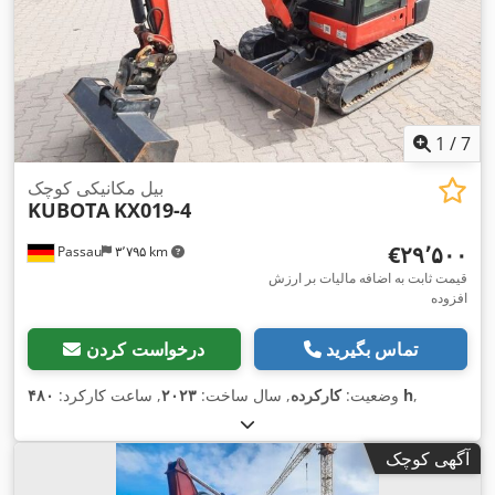
1
/
7
بیل مکانیکی کوچک
KUBOTA
KX019-4
‎€۲۹٬۵۰۰
Passau
۳٬۷۹۵ km
قیمت ثابت به اضافه مالیات بر ارزش
افزوده
تماس بگیرید
درخواست کردن
,
۴۸۰ h
وضعیت:
کارکرده
, سال ساخت:
۲۰۲۳
, ساعت کارکرد:
آگهی کوچک