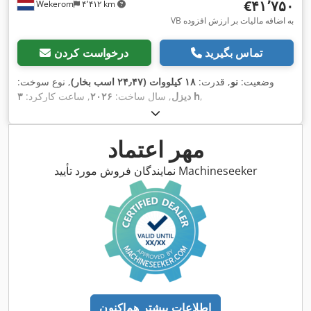
‎€۴۱٬۷۵۰
Wekerom
۴٬۴۱۲ km
VB به اضافه مالیات بر ارزش افزوده
تماس بگیرید
درخواست کردن
وضعیت:
نو
, قدرت:
۱۸ کیلووات (۲۴٫۴۷ اسب بخار)
, نوع سوخت:
,
۳ h
دیزل
, سال ساخت:
۲۰۲۶
, ساعت کارکرد:
مهر اعتماد
نمایندگان فروش مورد تأیید Machineseeker
اطلاعات بیشتر هم‌اکنون