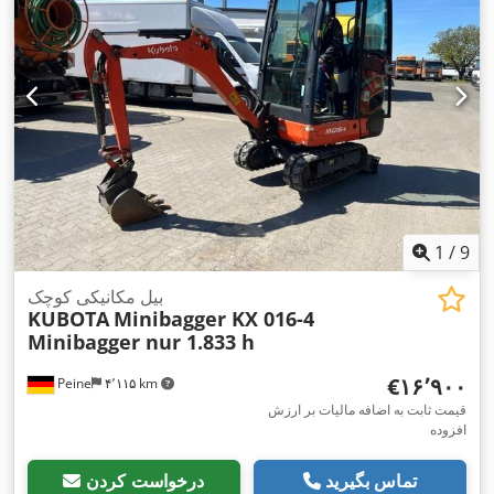
1
/
9
بیل مکانیکی کوچک
KUBOTA
Minibagger KX 016-4
Minibagger nur 1.833 h
‎€۱۶٬۹۰۰
Peine
۴٬۱۱۵ km
قیمت ثابت به اضافه مالیات بر ارزش
افزوده
تماس بگیرید
درخواست کردن