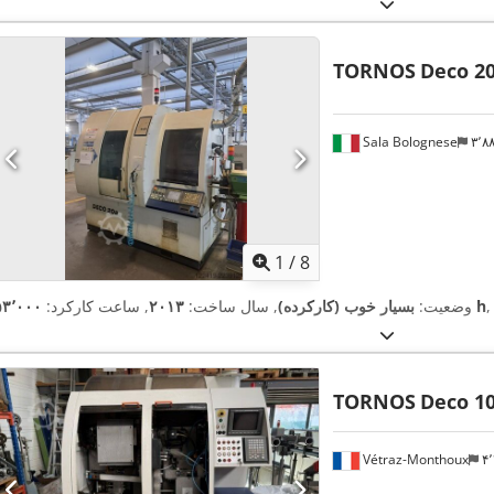
TORNOS
Deco 2
Sala Bolognese
۳٬
1
/
8
,
۵۳٬۰۰۰ h
وضعیت:
بسیار خوب (کارکرده)
, سال ساخت:
۲۰۱۳
, ساعت کارکرد:
TORNOS
Deco 1
Vétraz-Monthoux