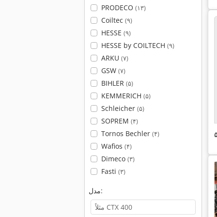
PRODECO
(۱۳)
Coiltec
(۹)
HESSE
(۹)
HESSE by COILTECH
(۹)
ARKU
(۷)
GSW
(۷)
BIHLER
(۵)
KEMMERICH
(۵)
Schleicher
(۵)
SOPREM
(۴)
Tornos Bechler
(۴)
Wafios
(۴)
Dimeco
(۳)
Fasti
(۳)
مدل: