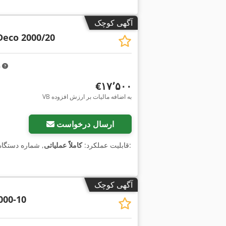
آگهی کوچک
Deco 2000/20
m
‎€۱۷٬۵۰۰
VB به اضافه مالیات بر ارزش افزوده
ارسال درخواست
, شماره دستگاه/وسیله نقلیه:
, قابلیت عملکرد:
کاملاً عملیاتی
آگهی کوچک
000-10