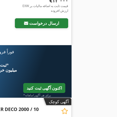
‎€۱۲٬۰۰۰
EXW قیمت ثابت به اضافه مالیات بر
ارزش افزوده
ارسال درخواست
فوراً فر
*
اکنون از 
۱۱ میلیون خر
اکنون آگهی ثبت کنید
*برای هر آگهی/ماهانه
آگهی کوچک
ER
DECO 2000 / 10