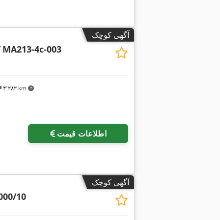
آگهی کوچک
T
MA213-4c-003
۴٬۲۸۲ km
درخواست تصاویر بیشتر
اطلاعات قیمت
آگهی کوچک
000/10