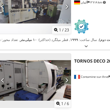
۴٬۲۱۹ km
آلمان
1
/
23
ست دوم)
, سال ساخت:
۱۹۹۹
, قطر میلگرد (حداکثر):
۱۰ میلی‌متر
, تعداد محور:
۹
TORNOS
DECO 2
Contamine-sur-Arve
1
/
6