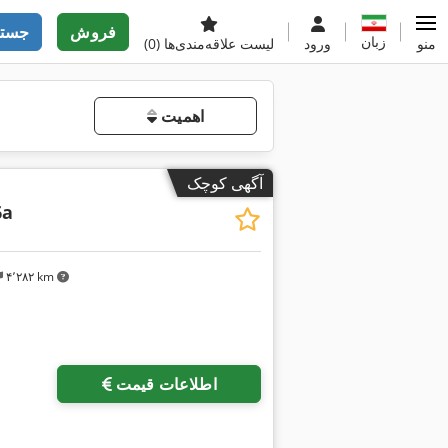
فروش
جستج
زبان
منو
ورود
لیست علاقه‌مندی‌ها
(0)
اهمیت
آگهی کوچک
6a
۴٬۲۸۲ km
اطلاعات قیمت