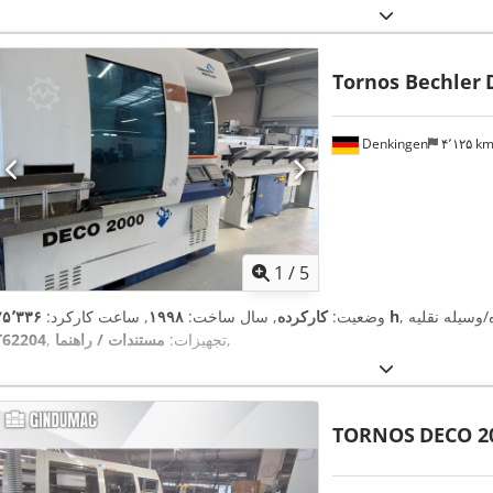
Tornos Bechler
Denkingen
۴٬۱۲۵ k
1
/
5
۷۵٬۳۳۶ h
وضعیت:
کارکرده
, سال ساخت:
۱۹۹۸
, ساعت کارکرد:
,
, تجهیزات:
مستندات / راهنما
T62204
TORNOS
DECO 2