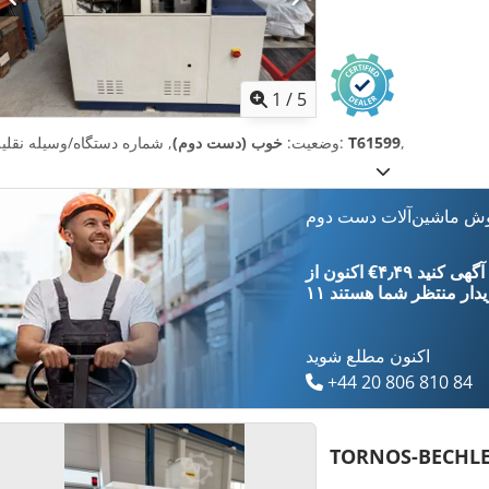
1
/
5
,
T61599
, شماره دستگاه/وسیله نقلیه:
وضعیت:
خوب (دست دوم)
وش ماشین‌آلات دست دوم
‎€۴٫۴۹ ثبت آگهی کنید
یدار
منتظر شما هستند
اکنون مطلع شوید
+44 20 806 810 84
TORNOS-BECHL