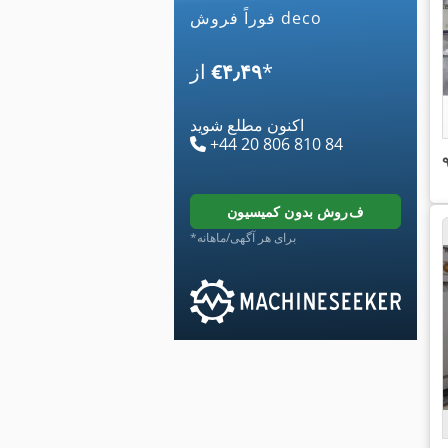
فوراً فروش deco
*
‎€۴٫۴۹
از
اکنون مطلع شوید
+44 20 806 810 84
فروش بدون کمیسیون
*برای هر آگهی/ماهانه