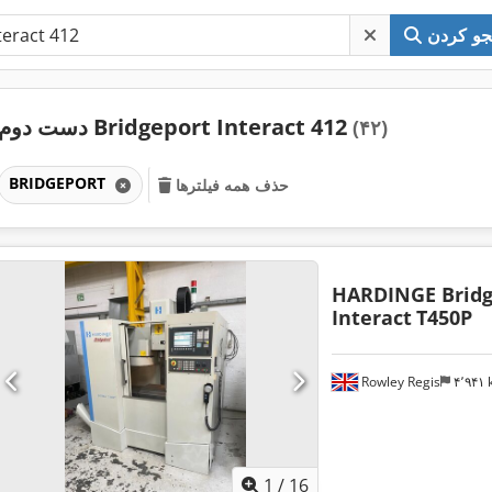
و کردن
دست دوم Bridgeport Interact 412
(۴۲)
BRIDGEPORT
حذف همه فیلترها
HARDINGE Bridg
Interact
T450P
Rowley Regis
۴٬۹۴
1
/
16