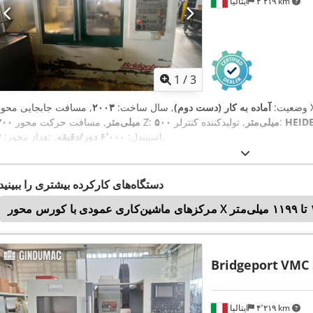
۴٬۲۱۹ km
ایتالیا
1
/
3
ی محور X:
وضعیت:
آماده به کار (دست دوم)
, سال ساخت:
۲۰۰۳
HEID
, تولیدکننده کنترلر:
۵۰۰ میلی‌متر
, مسافت حرکت محور Z:
۳۰۰ میلی‌متر
,
اسپیندل:
۶٬۰۰۰ دور/دقیقه
, تعداد محور:
۴
دستگاه‌های کارکرده بیشتری را ببینید
Bridgeport
VMC 
۴٬۲۱۹ km
ایتالیا