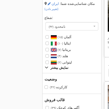
مکان شناسایی‌شده شما:
ایران
(تغییر دادن)
شعاع:
نامحدود
(۴۲)
آلمان
(۱۵)
ایتالیا
(۱۰)
بریتانیا
(۷)
هلند
(۴)
لیتوانی
(۲)
نمایش بیشتر
el Maho Fp3
Deckel Maho Heidenhain
Maho
وضعیت
کارکرده
(۴۲)
قالب فروش
آگهی‌های کوچک
(۳۹)