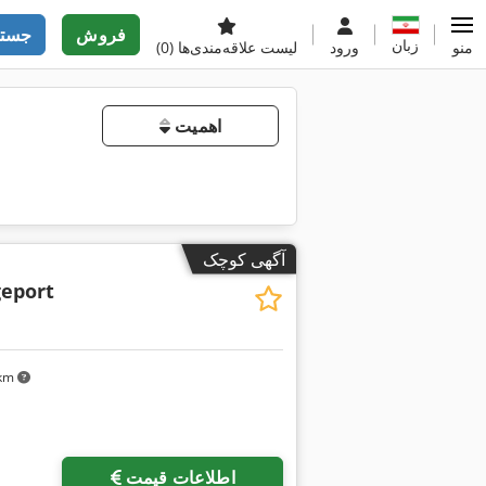
فروش
جستج
زبان
منو
ورود
لیست علاقه‌مندی‌ها
(0)
اهمیت
آگهی کوچک
eport
۱ km
اطلاعات قیمت