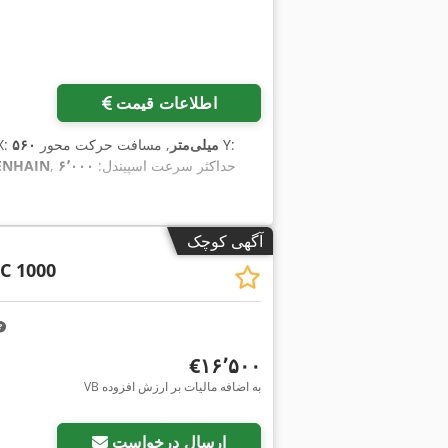
اطلاعات قیمت
, مسافت حرکت محور Y:
۵۶۰ میلی‌متر
, مسافت جابجای
, حداکثر سرعت اسپیندل:
۶٬۰۰۰
ENHAIN
آگهی کوچک
C 1000
‎€۱۶٬۵۰۰
VB به اضافه مالیات بر ارزش افزوده
ارسال درخواست