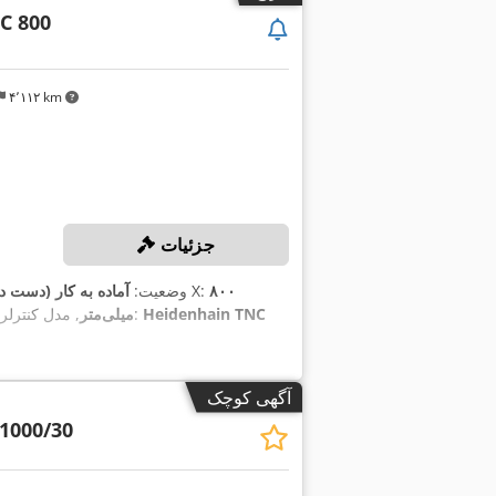
C 800
۴٬۱۱۲ km
جزئیات
۸۰۰
, مسافت جابجایی محور X:
وضعیت:
آماده به کار (دست د
Heidenhain TNC
, مدل کنترلر:
۵۰۰ میلی‌متر
آگهی کوچک
1000/30