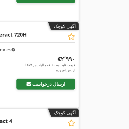
آگهی کوچک
eract 720H
۳٬۴۰۵ km
‎€۲٬۹۹۰
EXW قیمت ثابت به اضافه مالیات بر
ارزش افزوده
ارسال درخواست
آگهی کوچک
act 4