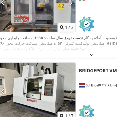
1
/
3
ی محور X:
وضعیت:
آماده به کار (دست دوم)
, سال ساخت:
۱۹۹۵
HEID
, تولیدکننده کنترلر:
۵۲۰ میلی‌متر
, مسافت حرکت محور Z:
۳۸۰ میلی‌متر
,
دور/دقیقه
, توان موتور اسپیندل:
۷٬۵۰۰ وات
, تعداد محور:
۳
BRIDGEPORT
VM
Schijndel
۴٬۴۱۸ km
1
/
7