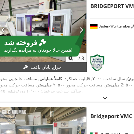
BRIDGEPORT
VM
Baden-Württemberg
فروخته شد
همین حالا خودتان به مزایده بگذارید!
1
/
8
حراج پایان یافت
وم)
, سال ساخت:
۲۰۰۰
, قابلیت عملکرد:
کاملاً عملیاتی
, مسافت حرکت محور Z:
۵۰۰ میلی‌متر
, مسافت حرکت محور Y:
میلی‌متر
,
, حداکثر سرعت چرخش:
۱۰٬۰۰۰ دور/دقیقه
410
Bridgeport
VMC 