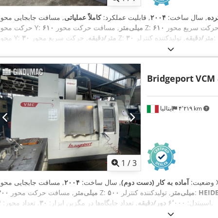
رده
, سال ساخت:
۲۰۰۴
, قابلیت عملکرد:
کاملاً عملیاتی
, مسافت حرکت محور Z:
۶۱۰ میلی‌متر
حرکت محور Y:
, تولیدکننده کنترلر:
۳۰ متر/دقیقه
, حرکت سریع محور Z:
۳۰ متر/دقیقه
محور Y:
, عرض کل:
۲٬۳۴۰ میلی‌متر
, عرض میز:
۱٬۱۵۰ میلی‌متر
, طول میز:
۵۸۰
ن کل:
۴٬۱۰۰ کیلوگرم
, حداکثر سرعت اسپیندل:
۸٬۰۰۰ دور/دقیقه
ر مگزین ابزار:
۳۰
, تجهیزات:
سرعت چرخش به طور نامحدود قابل تنظیم,
BT40
Bridgeport
VCM 
,
مستندات / راهنما
۴٬۲۱۹ km
ایتالیا
1
/
3
ی محور X:
وضعیت:
آماده به کار (دست دوم)
, سال ساخت:
۲۰۰۴
HEID
, تولیدکننده کنترلر:
۵۰۰ میلی‌متر
, مسافت حرکت محور Z:
۳۰۰ میلی‌متر
,
اسپیندل:
۶٬۰۰۰ دور/دقیقه
, تعداد جایگاه‌ها در مگزین ابزار:
۳۰
, تعداد محور:
۴