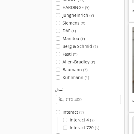
HARDINGE
(۷)
Jungheinrich
(۷)
Siemens
(۷)
DAF
(۶)
Manitou
(۶)
Berg & Schmid
(۴)
Fasti
(۴)
Allen-Bradley
(۳)
Baumann
(۳)
Kuhlmann
(۱)
مدل:
ی
Interact
(۲)
Interact 4
(۱)
Interact 720
(۱)