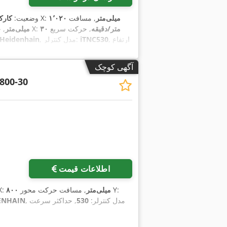
۱٬۰۲۰ میلی‌متر
, مسافت
, مسافت جابجایی محور X:
وضعیت:
کارک
۳۰ متر/دقیقه
, حرکت سریع
, حرکت سریع محور X:
۶۱۰ میلی‌متر
, ارتفاع
iTNC530
, مدل کنترلر:
Heidenhain
کل:
۲٬۶۹۰ میلی‌متر
, طول کل:
۲٬۸۳۰ میلی‌متر
, دماغ اسپیندل:
میلی‌متر
, ظرفیت بار میز:
۹۰۰ کیلوگرم
, وز
آگهی کوچک
, تعداد اسپیندل‌ها:
۱
, تعداد جایگاه‌ها د
800-30
اطلاعات قیمت
, مسافت حرکت محور Y:
۸۰۰ میلی‌متر
, مسافت جابجای
, مدل کنترلر:
530
, حداکثر سرعت
ENHAIN