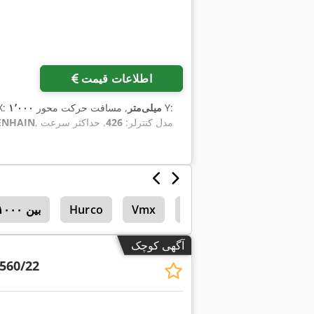
اطلاعات قیمت
, مسافت حرکت محور Y:
۱٬۰۰۰ میلی‌متر
, مسافت جابجای
, مدل کنترلر:
426
, حداکثر سرعت
ENHAIN
Hurco Vmx 
Mazak
Vmx
Hurco
مرکزهای ماشین‌کاری عمودی با کورس محور X بین ۱۰۰۰ تا ۱۱۹۹ میلی‌متر
آگهی کوچک
560/22