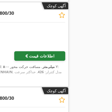
آگهی کوچک
800/30
اطلاعات قیمت
, مسافت حرکت محور Y:
۸۰۰ میلی‌متر
, مسافت جابجای
, مدل کنترلر:
426
, حداکثر سرعت
ENHAIN
آگهی کوچک
800/30