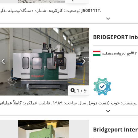
,
J500111T
, شماره دستگاه/وسیله نقلیه:
وضعیت:
کارکرده
BRIDGEPORT
Int
Iszkaszentgyörgy
1
/
9
,
وضعیت:
خوب (دست دوم)
, سال ساخت:
۱۹۸۹
, قابلیت عملکرد:
کاملاً عملیات
Bridgeport
Inter