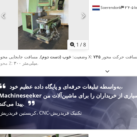
Soerendonk
۴٬۴۰۵
1
/
8
, مسافت جابجایی محور X:
وضعیت:
خوب (دست دوم)
,
۳۰۰ میلی‌متر
محور Z:
به‌واسطه تبلیغات حرفه‌ای و پایگاه داده عظیم خود،
Machineseeker بسیاری از خریداران را برای ماشین‌آلات م
پیدا می‌کند.
کریستین فریدریش، CNC-تکنیک فریدریش