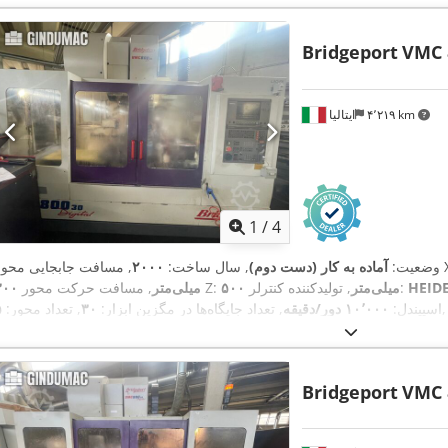
Bridgeport
VMC 
۴٬۲۱۹ km
ایتالیا
1
/
4
ی محور X:
وضعیت:
آماده به کار (دست دوم)
, سال ساخت:
۲۰۰۰
HEID
, تولیدکننده کنترلر:
۵۰۰ میلی‌متر
, مسافت حرکت محور Z:
۳۰۰ میلی‌متر
,
اسپیندل:
۱۰٬۰۰۰ دور/دقیقه
, تعداد جایگاه‌ها در مگزین ابزار:
۳۰
, تعداد محور:
۵
Bridgeport
VMC 