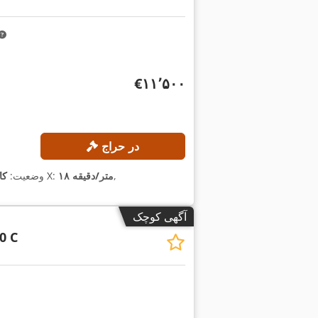
‎€۱۱٬۵۰۰
در حراج
,
۱۸ متر/دقیقه
, نرخ تغذیه محور X:
وضعیت:
کا
آگهی کوچک
0 C