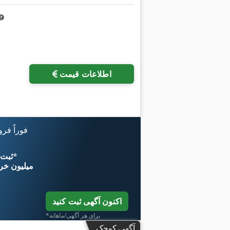
اطلاعات قیمت
فوراً فر
*
اکنون از 
۱۱ میلیون خر
اکنون آگهی ثبت کنید
*برای هر آگهی/ماهانه
آگهی کوچک