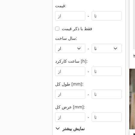
قیمت:
-
فقط با ذکر قیمت
سال ساخت:
-
ساعت کارکرد [h]:
-
طول کل [mm]:
-
عرض کل [mm]:
-
نمایش بیشتر