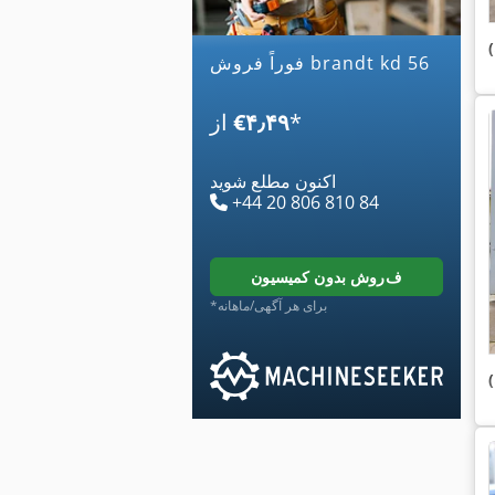
فوراً فروش brandt kd 56
*
‎€۴٫۴۹
از
اکنون مطلع شوید
+44 20 806 810 84
فروش بدون کمیسیون
*برای هر آگهی/ماهانه