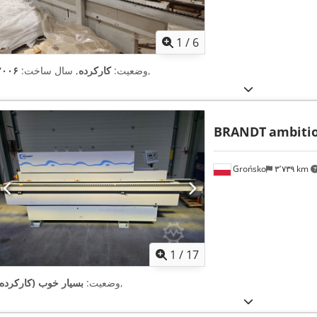
1
/
6
,
وضعیت:
کارکرده
, سال ساخت:
۲۰۰۶
BRANDT
ambitio
Grońsko
۳٬۷۳۹ km
1
/
17
,
وضعیت:
بسیار خوب (کارکرده)