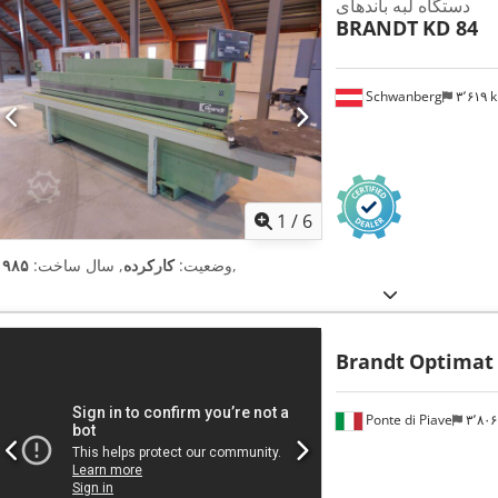
دستگاه لبه باندهای
BRANDT
KD 84
Schwanberg
۳٬۶۱۹
1
/
6
,
وضعیت:
کارکرده
, سال ساخت:
۱۹۸۵
Brandt
Optimat
Ponte di Piave
۳٬۸