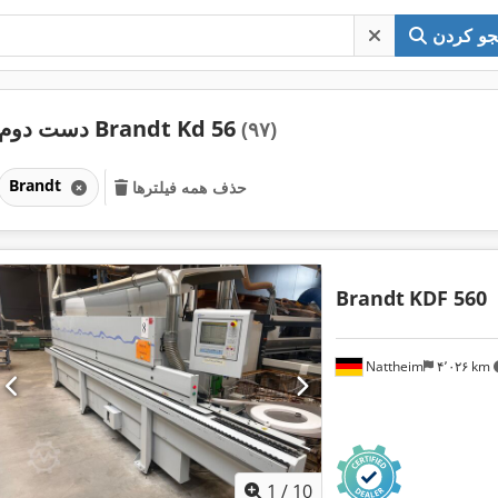
و کردن
دست دوم Brandt Kd 56
(۹۷)
Brandt
حذف همه فیلترها
Brandt
KDF 560
Nattheim
۴٬۰۲۶ km
1
/
10