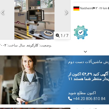
Nattheim
۴٬۰۲۶ km
1
/
7
,
وضعیت:
کارکرده
, سال ساخت:
۲۰۰۲
وش ماشین‌آلات دست دوم
‎€۴٫۴۹ ثبت آگهی کنید
یدار
منتظر شما هستند
اکنون مطلع شوید
+44 20 806 810 84