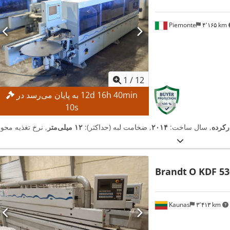
Piemonte
۴٬۱۶۵ km
1
/
12
s
9
min
40
h
16
d
12
به پایان می‌رسد در
رکرده
, سال ساخت:
۲۰۱۴
, ضخامت لبه (حداکثر):
۱۲ میلی‌متر
Brandt
O KDF 53
Kaunas
۳٬۴۱۳ km