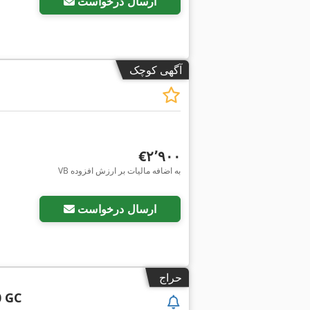
ارسال درخواست
آگهی کوچک
‎€۲٬۹۰۰
VB به اضافه مالیات بر ارزش افزوده
ارسال درخواست
حراج
0 GC