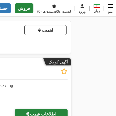
فروش
جستج
زبان
منو
ورود
لیست علاقه‌مندی‌ها
(0)
اهمیت
آگهی کوچک
۴٬۲۰۵ km
اطلاعات قیمت