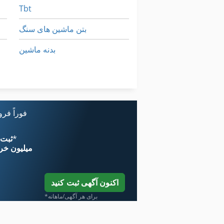
Tbt
بتن ماشین های سنگ
بدنه ماشین
ماشین
نقطه
فوراً فر
*
اکنون از 
۱۱ میلیون خر
اکنون آگهی ثبت کنید
*برای هر آگهی/ماهانه