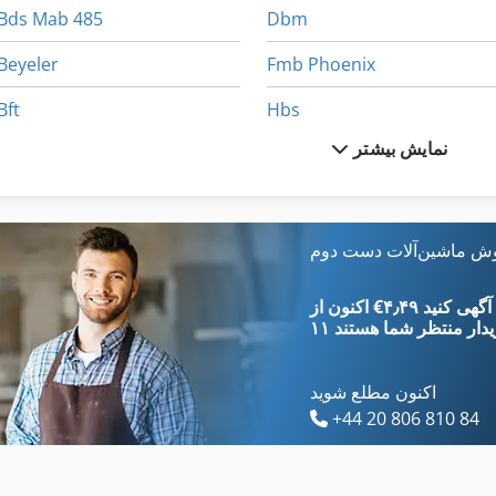
Bds Mab 485
Dbm
Beyeler
Fmb Phoenix
Bft
Hbs
نمایش بیشتر
Biesse
Hhs
Biesse Techno
Hitachi Seiki
Biesse Techno Fdt
Kmt
وش ماشین‌آلات دست دوم
Bmc
Mc
‎€۴٫۴۹ ثبت آگهی کنید
یدار
منتظر شما هستند
اکنون مطلع شوید
+44 20 806 810 84