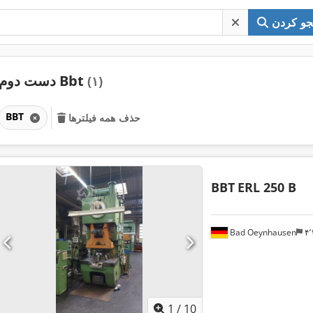
و کردن
دست دوم Bbt
(۱)
BBT
حذف همه فیلترها
BBT
ERL 250 B
Bad Oeynhausen
1
/
10