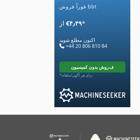
فوراً فروش bbt
*
‎€۴٫۴۹
از
اکنون مطلع شوید
+44 20 806 810 84
فروش بدون کمیسیون
*برای هر آگهی/ماهانه