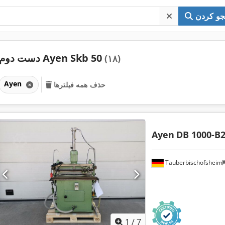
و کردن
دست دوم Ayen Skb 50
(۱۸)
Ayen
حذف همه فیلترها
Ayen
DB 1000-B
Tauberbischofsheim
1
/
7