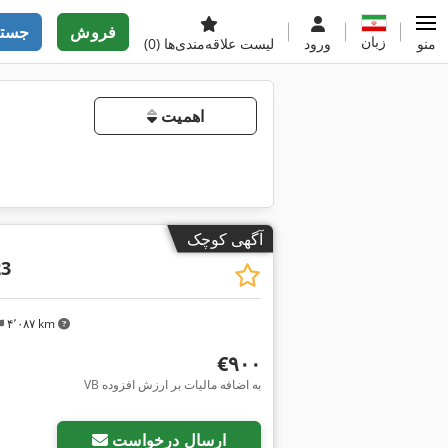
فروش
جستج
زبان
منو
ورود
لیست علاقه‌مندی‌ها
(0)
اهمیت
آگهی کوچک
23
۴٬۰۸۷ km
‎€۹۰۰
VB به اضافه مالیات بر ارزش افزوده
ارسال درخواست