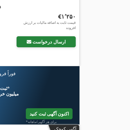
‎€۱٬۲۵۰
قیمت ثابت به اضافه مالیات بر ارزش
افزوده
ارسال درخواست
فوراً فر
*
اکنون از 
۱۱ میلیون خر
اکنون آگهی ثبت کنید
*برای هر آگهی/ماهانه
آگهی کوچک