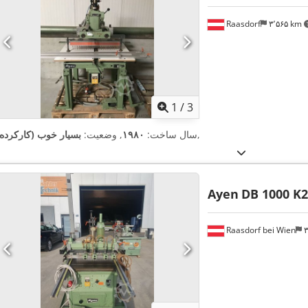
Raasdorf
۳٬۵۶۵ km
1
/
3
,
سال ساخت:
۱۹۸۰
, وضعیت:
بسیار خوب (کارکرده)
Ayen
DB 1000 K2
Raasdorf bei Wien