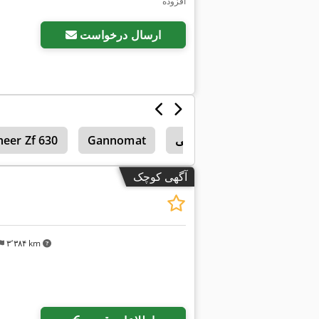
افزوده
ارسال درخواست
ماشین‌های حفاری ردیفی
Gannomat
heer Zf 630
آگهی کوچک
۳٬۳۸۴ km