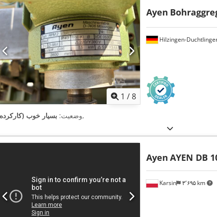
Ayen
Bohraggre
Hilzingen-Duchtlinge
1
/
8
,
وضعیت:
بسیار خوب (کارکرده)
Ayen
AYEN DB 10
Karsin
۳٬۶۹۵ km