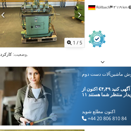
Röllbach
۴٬۱۱۹ km
1
/
5
,
وضعیت:
کارکرده
وش ماشین‌آلات دست دوم
‎€۴٫۴۹ ثبت آگهی کنید
یدار
منتظر شما هستند
اکنون مطلع شوید
+44 20 806 810 84