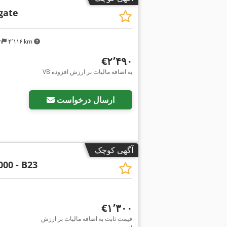
gate
n
۴٬۱۱۶ km
‎€۲٬۴۹۰
VB به اضافه مالیات بر ارزش افزوده
ارسال درخواست
آگهی کوچک
00 - B23
‎€۱٬۳۰۰
قیمت ثابت به اضافه مالیات بر ارزش