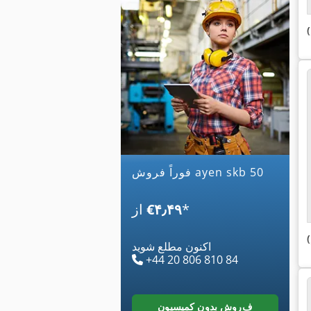
فوراً فروش ayen skb 50
*
‎€۴٫۴۹
از
اکنون مطلع شوید
+44 20 806 810 84
فروش بدون کمیسیون