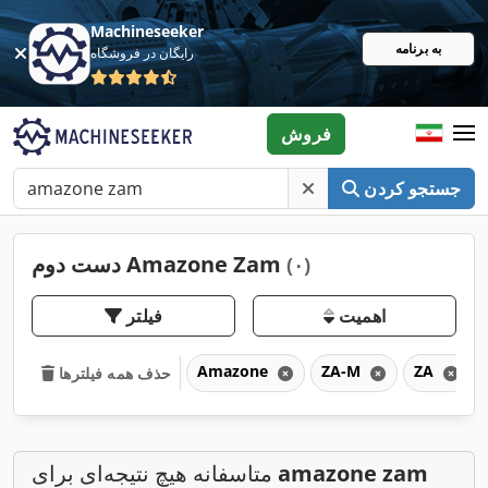
Machineseeker
به برنامه
رایگان در فروشگاه
فروش
جستجو کردن
دست دوم Amazone Zam
(۰)
اهمیت
فیلتر
Amazone
ZA-M
ZA
حذف همه فیلترها
amazone zam
متاسفانه هیچ نتیجه‌ای برای