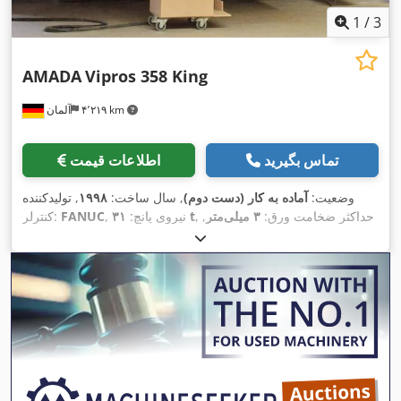
1
/
3
AMADA
Vipros 358 King
۴٬۲۱۹ km
آلمان
تماس بگیرید
اطلاعات قیمت
وضعیت:
آماده به کار (دست دوم)
, سال ساخت:
۱۹۹۸
, تولیدکننده
, حداکثر ضخامت ورق:
۳ میلی‌متر
,
۳۱ t
, نیروی پانچ:
FANUC
کنترلر:
وزن کل:
۱۶٬۰۰۰ کیلوگرم
, عرض کل:
۶٬۵۰۰ میلی‌متر
, ارتفاع کل:
۴٬۰۰۰ میلی‌متر
, مسافت
, مسافت جابجایی محور X:
۳٬۰۵۰ میلی‌متر
۱٬۲۷۰ میلی‌متر
, حداکثر طول محصول:
۸٬۳۰۰
حرکت محور Y:
,
میلی‌متر
, تعداد محور:
۲