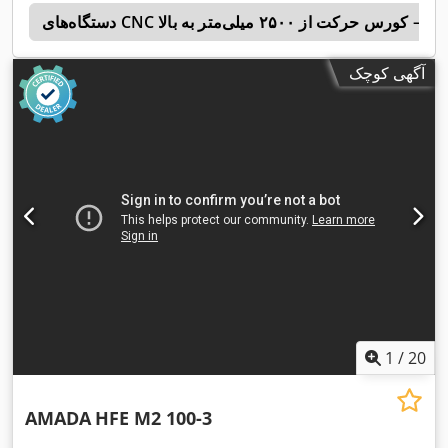
پانچ و نِیبل – کورس حرکت از ۲۵۰۰ میلی‌متر به بالا
m
آگهی کوچک
1
/
20
AMADA
HFE M2 100-3