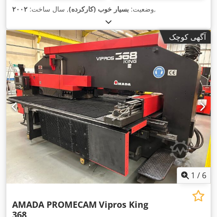
,
وضعیت:
بسیار خوب (کارکرده)
, سال ساخت:
۲۰۰۲
آگهی کوچک
1
/
6
AMADA PROMECAM
Vipros King
368