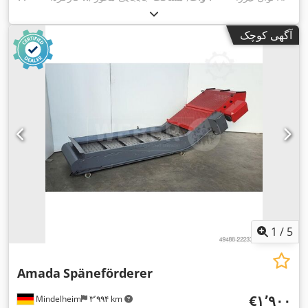
۱٬۵۵۰ میلی‌متر
, مسافت
, مسافت حرکت محور Y:
۲٬۵۲۰ میلی‌متر
۳۰۰ میلی‌متر
, وزن کل:
۶٬۵۰۰ کیلوگرم
, تعداد محور:
حرکت محور Z:
آگهی کوچک
۳
,
1
/
5
Amada
Späneförderer
‎€۱٬۹۰۰
Mindelheim
۳٬۹۹۴ km