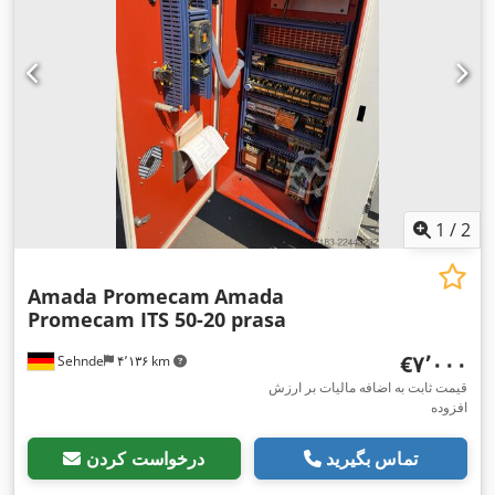
1
/
2
Amada Promecam
Amada
Promecam ITS 50-20 prasa
‎€۷٬۰۰۰
Sehnde
۴٬۱۳۶ km
قیمت ثابت به اضافه مالیات بر ارزش
افزوده
تماس بگیرید
درخواست کردن