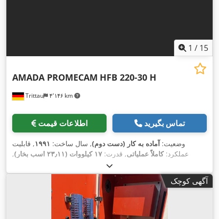
1
/
15
AMADA PROMECAM
HFB 220-30 H
Trittau
۴٬۱۴۶ km
تماس بگیرید
اطلاعات قیمت
وضعیت:
آماده به کار (دست دوم)
, سال ساخت:
۱۹۹۱
, قابلیت
عملکرد:
کاملاً عملیاتی
, قدرت:
۱۷ کیلووات (۲۳٫۱۱ اسب بخار)
,
, طول کورس (ضربه):
۱۸۰ میلی‌متر
, عمق گلو:
۲۲۰ t
نیروی پرس:
۴۲۰ میلی‌متر
, عرض کل:
۳٬۶۵۰ میلی‌متر
, ارتفاع کل:
۲٬۹۰۰
آگهی کوچک
,
میلی‌متر
, وزن کل:
۱۷٬۹۰۰ کیلوگرم