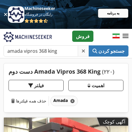
Machineseeker
به برنامه
رایگان در فروشگاه
فروش
جستجو کردن
دست دوم Amada Vipros 368 King
(۲۲۰)
اهمیت
فیلتر
Amada
حذف همه فیلترها
آگهی کوچک