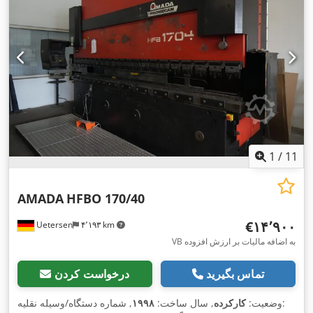
1
/
11
AMADA
HFBO 170/40
‎€۱۴٬۹۰۰
Uetersen
۴٬۱۹۳ km
VB به اضافه مالیات بر ارزش افزوده
تماس بگیرید
درخواست کردن
, شماره دستگاه/وسیله نقلیه:
وضعیت:
کارکرده
, سال ساخت:
۱۹۹۸