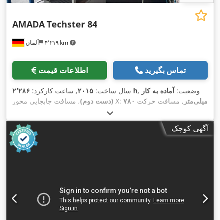
AMADA
Techster 84
۴٬۲۱۹ km
آلمان
تماس بگیرید
اطلاعات قیمت
, وضعیت:
آماده به کار
۲٬۲۸۶ h
سال ساخت:
۲۰۱۵
, ساعت کارکرد:
۷۸۰ میلی‌متر
, مسافت حرکت
, مسافت جابجایی محور X:
(دست دوم)
, مدل کنترلر:
FANUC
, تولیدکننده کنترلر:
۴۵۰ میلی‌متر
محور Y:
, وزن کل:
۵٬۰۰۰ کیلوگرم
, توان موتور
Series 32i-MODEL B
آگهی کوچک
اسپیندل:
۷٬۵۰۰ وات
, طول میز:
۷۰۰ میلی‌متر
, عرض میز:
۴۰۰
,
میلی‌متر
, تعداد محور:
۳