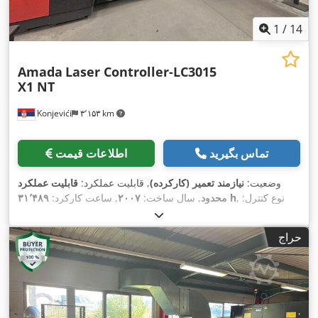
1
/
14
Amada
Laser Controller-LC3015
X1 NT
Konjevići
۳٬۱۵۳ km
تماس بگیرید
اطلاعات قیمت
وضعیت:
نیازمند تعمیر (کارکرده)
, قابلیت عملکرد:
قابلیت عملکرد
, نوع کنترل:
۳۱٬۴۸۹ h
محدود
, سال ساخت:
۲۰۰۷
, ساعت کارکرد:
, ساعت
لیزر CO₂
, درجه اتوماسیون:
نیمه‌خودکار
, نوع لیزر:
کنترل NC
, توان لیزر:
۴٬۰۰۰ وات
, حداکثر ضخامت ورق:
۲۲
۲۲٬۸۰۴ h
لیزر:
حراج
میلی‌متر
, حداکثر ضخامت ورق فولادی:
۲۲ میلی‌متر
, حداکثر ضخامت
ورق استنلس استیل:
۸ میلی‌متر
, حداکثر ضخامت ورق آلومینیوم:
۶
میلی‌متر
, طول میز:
۳٬۰۰۰ میلی‌متر
, عرض میز:
۱٬۵۰۰ میلی‌متر
,
,
طول کارکرد:
۳٬۰۰۰ میلی‌متر
, عرض کار:
۳٬۰۰۰ میلی‌متر