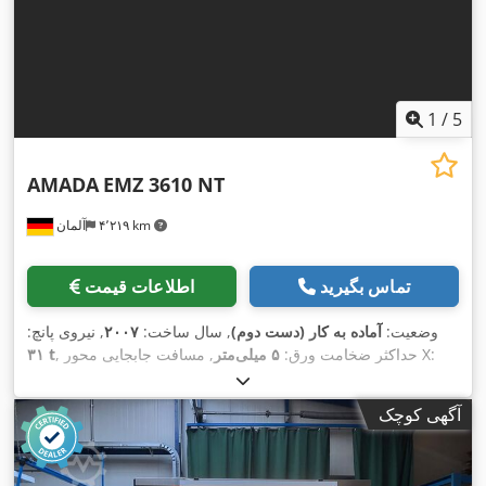
1
/
5
AMADA
EMZ 3610 NT
۴٬۲۱۹ km
آلمان
تماس بگیرید
اطلاعات قیمت
وضعیت:
آماده به کار (دست دوم)
, سال ساخت:
۲۰۰۷
, نیروی پانچ:
, مسافت جابجایی محور X:
, حداکثر ضخامت ورق:
۵ میلی‌متر
۳۱ t
۱٬۵۲۵ میلی‌متر
, وزن کل:
, مسافت حرکت محور Y:
۲٬۵۰۰ میلی‌متر
,
۲۱٬۰۰۰ کیلوگرم
, ظرفیت بار میز:
۱۶۰ کیلوگرم
, تعداد محور:
۲
آگهی کوچک