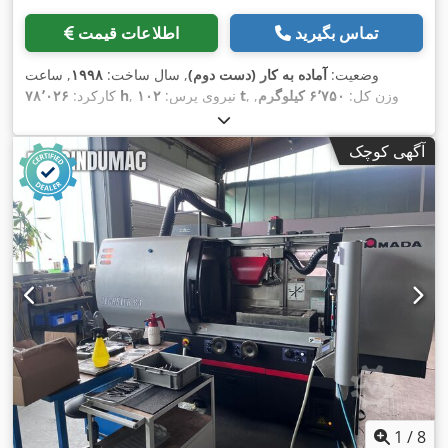
تماس بگیرید
اطلاعات قیمت
وضعیت:
آماده به کار (دست دوم)
, سال ساخت:
۱۹۹۸
, ساعت
, وزن کل:
۶٬۷۵۰ کیلوگرم
,
۱۰۲ t
, نیروی پرس:
۷۸٬۰۲۶ h
کارکرد:
,
تعداد محور:
۶
آگهی کوچک
1
/
8