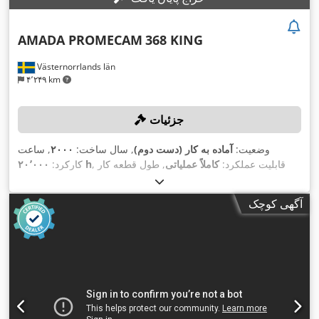
AMADA PROMECAM
368 KING
Västernorrlands län
۴٬۲۴۹ km
جزئیات
وضعیت:
آماده به کار (دست دوم)
, سال ساخت:
۲۰۰۰
, ساعت
, قابلیت عملکرد:
کاملاً عملیاتی
, طول قطعه کار
۲۰٬۰۰۰ h
کارکرد:
,
(حداکثر):
۳٬۰۰۰ میلی‌متر
, حداکثر عرض قطعه کار:
۱٬۵۰۰ میلی‌متر
آگهی کوچک