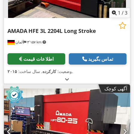
1
/
3
AMADA
HFE 3L 2204L Long Stroke
۴٬۱۵۷ km
آلمان
تماس بگیرید
اطلاعات قیمت
,
وضعیت:
کارکرده
, سال ساخت:
۲۰۱۵
آگهی کوچک