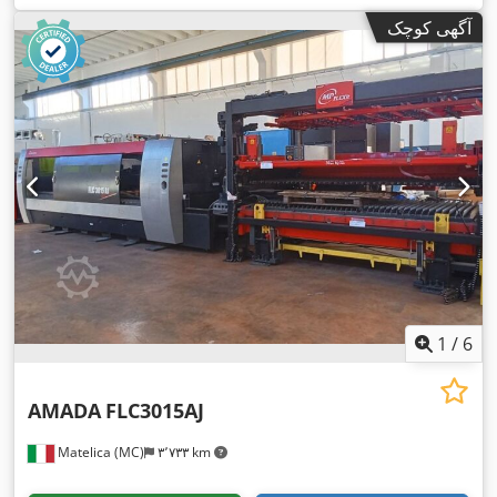
آگهی کوچک
1
/
6
AMADA
FLC3015AJ
Matelica (MC)
۳٬۷۳۳ km