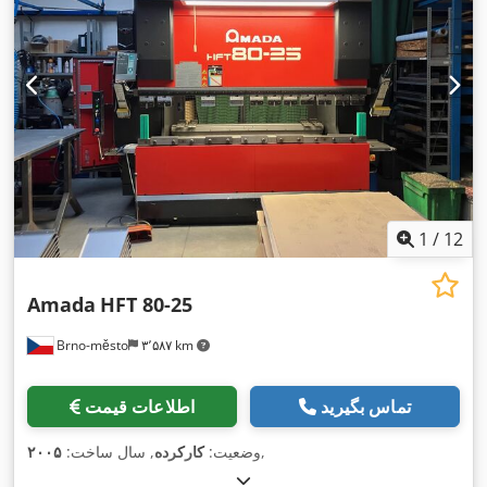
1
/
12
Amada
HFT 80-25
Brno-město
۳٬۵۸۷ km
تماس بگیرید
اطلاعات قیمت
,
وضعیت:
کارکرده
, سال ساخت:
۲۰۰۵