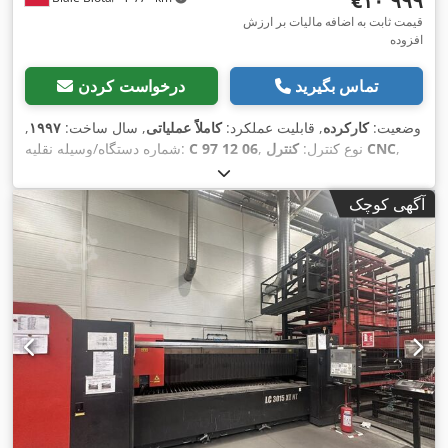
‎€۱۰٬۹۹۹
قیمت ثابت به اضافه مالیات بر ارزش
افزوده
تماس بگیرید
درخواست کردن
وضعیت:
کارکرده
, قابلیت عملکرد:
کاملاً عملیاتی
, سال ساخت:
۱۹۹۷
,
,
کنترل CNC
, نوع کنترل:
C 97 12 06
شماره دستگاه/وسیله نقلیه:
درجه اتوماسیون:
خودکار
, نوع تحریک:
هیدرولیک
, عرض کار:
۳٬۱۰۰
میلی‌متر
, حداکثر ضخامت ورق:
۶ میلی‌متر
, تنظیم گیج عقب:
دارای
آگهی کوچک
, گيج پشتی:
۱٬۰۵۰ میلی‌متر
, وزن کل:
۶٬۵۰۰ کیلوگرم
,
کنترل CNC
,
تعداد بازوهای پشتیبان:
۲
, تجهیزات:
شیر زاویه ای