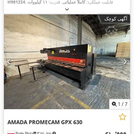
, قابلیت عملکرد:
کاملاً عملیاتی
, قدرت:
۱۱ کیلووات
H981224
, طول کورس (ضربه):
۱۸۰
۱۷۰ t
(۱۴٫۹۶ اسب بخار)
, نیروی پرس:
میلی‌متر
, سرعت عملکرد:
۸ میلی‌متر/ثانیه
, سرعت دنده عقب:
۸۰
آگهی کوچک
میلی‌متر/ثانیه
, عرض میز:
۱۸۰ میلی‌متر
, طول میز:
۴٬۲۳۰ میلی‌متر
,
ارتفاع میز:
۹۶۰ میلی‌متر
, عمق گلو:
۴۱۰ میلی‌متر
, فاصله بین
ستون‌ها:
۳٬۷۶۰ میلی‌متر
, ظرفیت مخزن روغن:
۱۵۰ ل
, طول کل:
۴٬۵۰۰ میلی‌متر
, عرض کل:
۲٬۲۰۰ میلی‌متر
, ارتفاع کل:
۲٬۹۰۰
میلی‌متر
, وزن کل:
۱۳ کیلوگرم
, تجهیزات:
مانع نور ایمنی, مستندات /
,
راهنما, نشان CE
1
/
7
AMADA PROMECAM
GPX 630
Białe Błota
۳٬۶۶۰ km