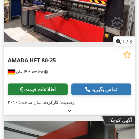
1
/
8
AMADA
HFT 80-25
۴٬۱۵۴ km
آلمان
تماس بگیرید
اطلاعات قیمت
,
وضعیت:
کارکرده
, سال ساخت:
۲۰۱۰
آگهی کوچک