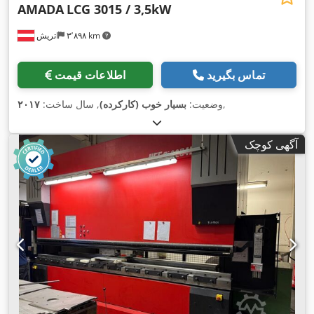
AMADA
LCG 3015 / 3,5kW
۳٬۸۹۸ km
اتریش
تماس بگیرید
اطلاعات قیمت
,
وضعیت:
بسیار خوب (کارکرده)
, سال ساخت:
۲۰۱۷
آگهی کوچک