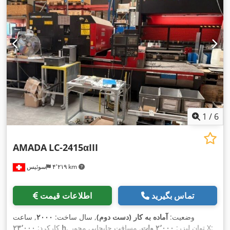
1
/
6
AMADA
LC-2415αIII
۴٬۲۱۹ km
سوئیس
تماس بگیرید
اطلاعات قیمت
وضعیت:
آماده به کار (دست دوم)
, سال ساخت:
۲۰۰۰
, ساعت
, مسافت جابجایی محور X:
, توان لیزر:
۲٬۰۰۰ وات
۲۳٬۰۰۰ h
کارکرد: