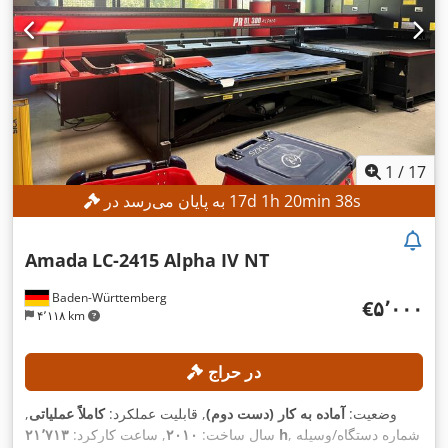
1
/
17
s
36
min
20
h
1
d
17
به پایان می‌رسد در
Amada
LC-2415 Alpha IV NT
Baden-Württemberg
‎€۵٬۰۰۰
۴٬۱۱۸ km
در حراج
وضعیت:
آماده به کار (دست دوم)
, قابلیت عملکرد:
کاملاً عملیاتی
,
, شماره دستگاه/وسیله
۲۱٬۷۱۳ h
سال ساخت:
۲۰۱۰
, ساعت کارکرد: