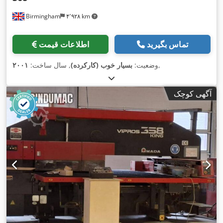
Birmingham
۴٬۹۲۸ km
تماس بگیرید
اطلاعات قیمت
,
وضعیت:
بسیار خوب (کارکرده)
, سال ساخت:
۲۰۰۱
آگهی کوچک