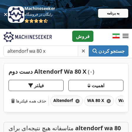
Machineseeker
به برنامه
رایگان در فروشگاه
فروش
جستجو کردن
دست دوم Altendorf Wa 80 X
(۰)
اهمیت
فیلتر
Altendorf
WA 80 X
WA
حذف همه فیلترها
altendorf wa 80
متاسفانه هیچ نتیجه‌ای برای