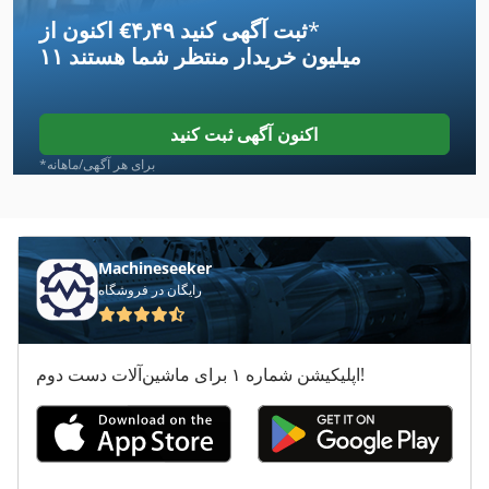
*
اکنون از ‎€۴٫۴۹ ثبت آگهی کنید
Ganner
۱۱ میلیون خریدار
منتظر شما هستند
Ganner Gannomat
Gannomat
اکنون آگهی ثبت کنید
Geminis
*برای هر آگهی/ماهانه
Giben
Imatec
Machineseeker
رایگان در فروشگاه
Nardini
Safmig
اپلیکیشن شماره ۱ برای ماشین‌آلات دست دوم!
Salvagnini
Takumi
Willemin