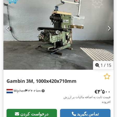
1
/
15
Gambin
3M, 1000x420x710mm
‎€۴٬۵۰۰
Wijchen
۴٬۴۰۲ km
قیمت ثابت به اضافه مالیات بر ارزش
افزوده
تماس بگیرید
درخواست کردن