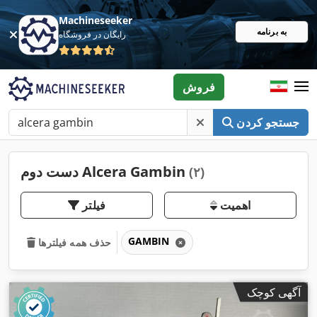
Machineseeker
به برنامه
رایگان در فروشگاه
فروش
جستجو کردن
دست دوم Alcera Gambin
(۲)
اهمیت
فیلتر
GAMBIN
حذف همه فیلترها
آگهی کوچک