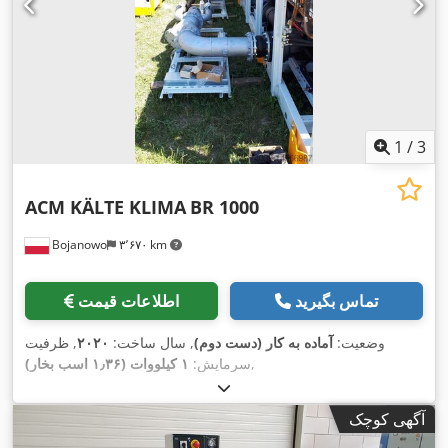
1
/
3
ACM KÄLTE KLIMA
BR 1000
Bojanowo
۳٬۶۷۰ km
تماس بگیرید
اطلاعات قیمت
وضعیت:
آماده به کار (دست دوم)
, سال ساخت:
۲۰۲۰
, ظرفیت
,
سرمایش:
۱ کیلووات (۱٫۳۶ اسب بخار)
آگهی کوچک