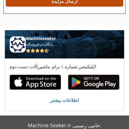
ارسال مزایده
Scm 2000 D
Scm Fs 410
Scm Fs 520
Machineseeker
Scm R
رایگان در فروشگاه
Scm S 520
اپلیکیشن شماره ۱ برای ماشین‌آلات دست دوم!
Scm S 630
Scm Sandya 600
Scm Startech 23
اطلاعات بیشتر
Scm T 130
Scm T 150
Machine-Seeker.ir حامی رسمی:
Vermeer Bc 600 Xl