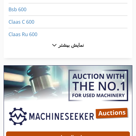
Bsb 600
Claas C 600
Claas Ru 600
نمایش بیشتر
Ctx 600
Emco Star
Grob Bz 600
Meber Sr 600
Mikron Um 600
Panhans Bsb 500
Panhans Bsb 600
Scm 130