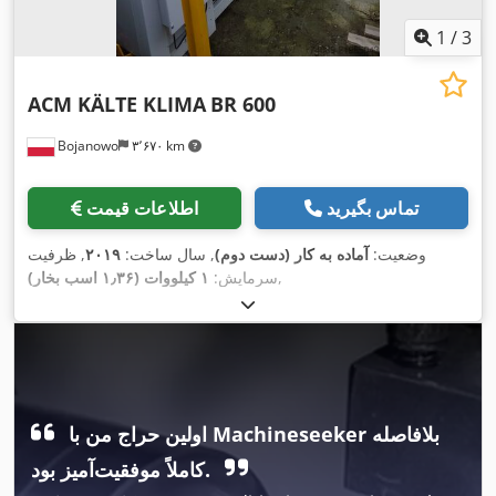
1
/
3
ACM KÄLTE KLIMA
BR 600
Bojanowo
۳٬۶۷۰ km
تماس بگیرید
اطلاعات قیمت
وضعیت:
آماده به کار (دست دوم)
, سال ساخت:
۲۰۱۹
, ظرفیت
,
سرمایش:
۱ کیلووات (۱٫۳۶ اسب بخار)
اولین حراج من با Machineseeker بلافاصله
کاملاً موفقیت‌آمیز بود.