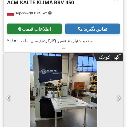
ACM KÄLTE KLIMA
BRV 450
Bojanowo
۳٬۶۷۰ km
تماس بگیرید
اطلاعات قیمت
,
وضعیت:
نیازمند تعمیر (کارکرده)
, سال ساخت:
۲۰۱۵
آگهی کوچک