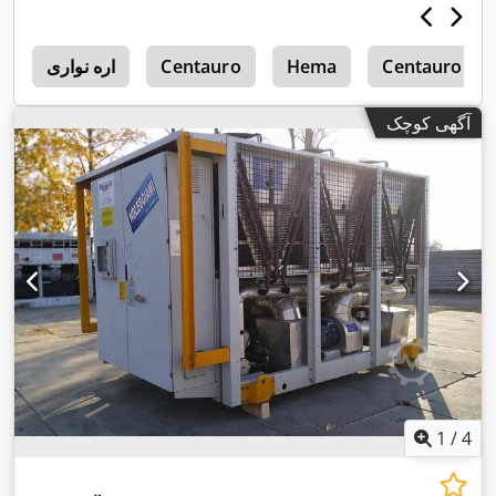
Centauro C
Hema
Centauro
اره نواری
0
آگهی کوچک
1
/
4