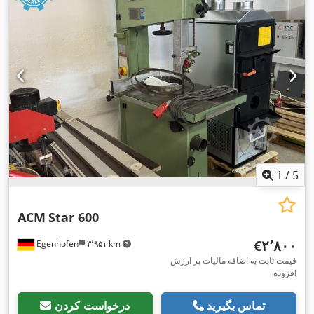
1
/
5
ACM
Star 600
‎€۲٬۸۰۰
Egenhofen
۳٬۹۵۱ km
قیمت ثابت به اضافه مالیات بر ارزش
افزوده
تماس بگیرید
درخواست کردن