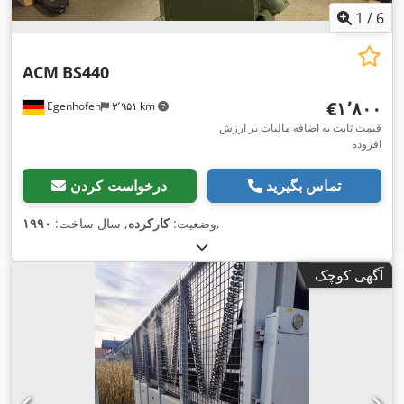
1
/
6
ACM
BS440
‎€۱٬۸۰۰
Egenhofen
۳٬۹۵۱ km
قیمت ثابت به اضافه مالیات بر ارزش
افزوده
تماس بگیرید
درخواست کردن
,
وضعیت:
کارکرده
, سال ساخت:
۱۹۹۰
آگهی کوچک