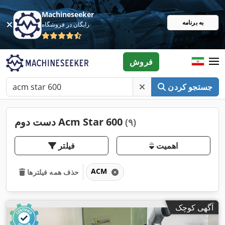
Machineseeker
به برنامه
رایگان در فروشگاه
فروش
جستجو کردن
دست دوم Acm Star 600
(۹)
اهمیت
فیلتر
ACM
حذف همه فیلترها
آگهی کوچک