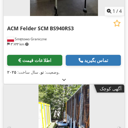
1
/
4
ACM Felder SCM
BS940RS3
Smętowo Graniczne
۳٬۶۴۳ km
تماس بگیرید
اطلاعات قیمت
,
وضعیت:
نو
, سال ساخت:
۲۰۲۵
آگهی کوچک