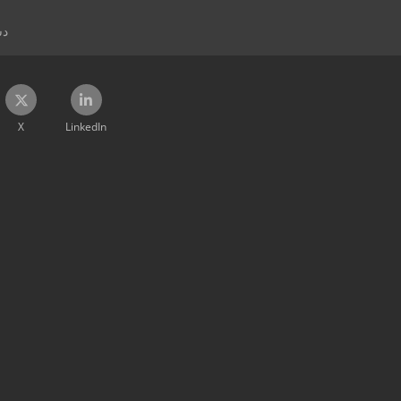
دس
X
LinkedIn