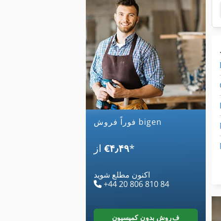
فوراً فروش bigen
*
‎€۴٫۴۹
از
اکنون مطلع شوید
+44 20 806 810 84
فروش بدون کمیسیون