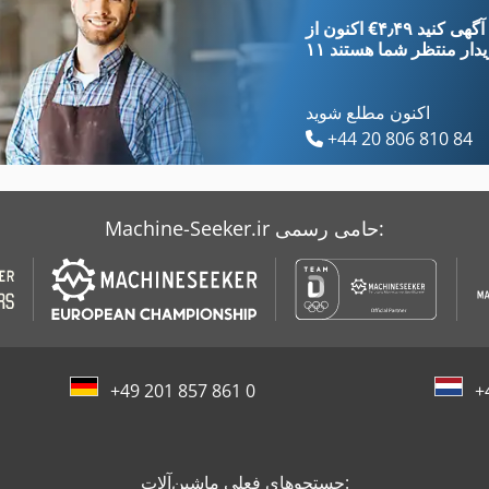
به نظر می رسید
استفاده می شود
‎€۴٫۴۹ ثبت آگهی کنید
یدار
منتظر شما هستند
اکنون مطلع شوید
+44 20 806 810 84
Machine-Seeker.ir حامی رسمی:
+49 201 857 861 0
+
جستجوهای فعلی ماشین‌آلات: