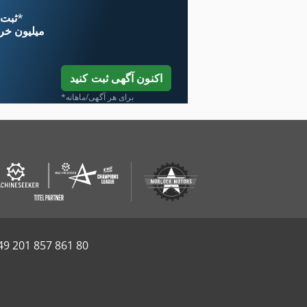
*
اکنون از 
۱۱ میلیون خر
اکنون آگهی ثبت کنید
*برای هر آگهی/ماهانه
49 201 857 861 80