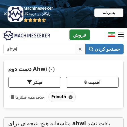
Machineseeker
به برنامه
رایگان در فروشگاه
فروش
جستجو کردن
دست دوم Ahwi
(۰)
اهمیت
فیلتر
Prinoth
حذف همه فیلترها
یافت نشد
ahwi
متاسفانه هیچ نتیجه‌ای برای