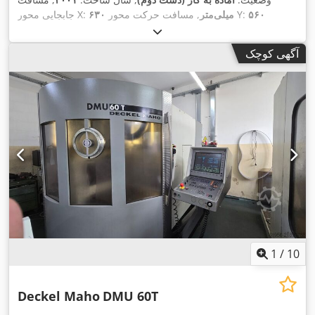
۵۶۰
, مسافت حرکت محور Y:
۶۳۰ میلی‌متر
جابجایی محور X:
, تولیدکننده کنترلر:
۵۶۰ میلی‌متر
, مسافت حرکت محور Z:
میلی‌متر
, حداکثر سرعت اسپیندل:
۱۲٬۰۰۰ دور/دقیقه
, تعداد
HEIDENHAIN
آگهی کوچک
,
محور:
۵
1
/
10
Deckel Maho
DMU 60T