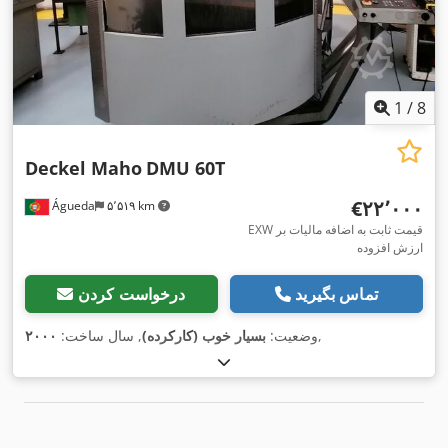
1
/
8
Deckel Maho
DMU 60T
‎€۲۲٬۰۰۰
Águeda
۵٬۵۱۹ km
EXW قیمت ثابت به اضافه مالیات بر
ارزش افزوده
تماس بگیرید
درخواست کردن
,
وضعیت:
بسیار خوب (کارکرده)
, سال ساخت:
۲۰۰۰