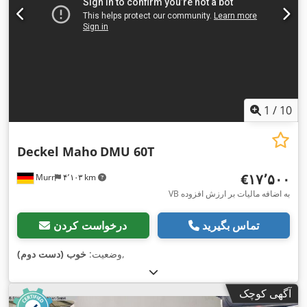
1
/
10
Deckel Maho
DMU 60T
‎€۱۷٬۵۰۰
Murr
۴٬۱۰۳ km
VB به اضافه مالیات بر ارزش افزوده
تماس بگیرید
درخواست کردن
,
وضعیت:
خوب (دست دوم)
آگهی کوچک