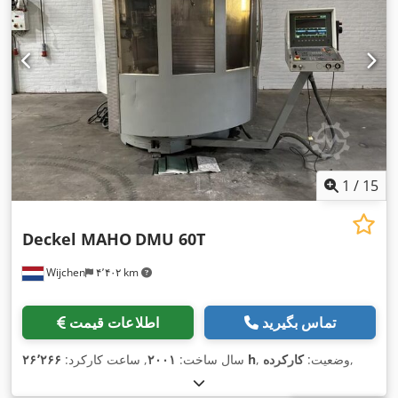
1
/
15
Deckel MAHO
DMU 60T
Wijchen
۴٬۴۰۲ km
تماس بگیرید
اطلاعات قیمت
,
, وضعیت:
کارکرده
۲۶٬۲۶۶ h
سال ساخت:
۲۰۰۱
, ساعت کارکرد: