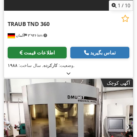
1
/
10
TRAUB
TND 360
۳٬۹۴۶ km
آلمان
تماس بگیرید
اطلاعات قیمت
,
وضعیت:
کارکرده
, سال ساخت:
۱۹۸۸
آگهی کوچک