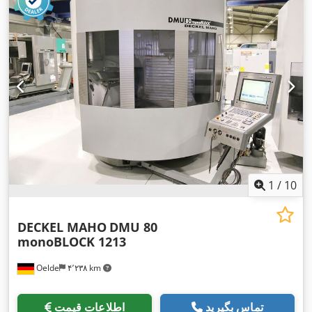
1
/
10
DECKEL MAHO
DMU 80
monoBLOCK 1213
Oelde
۴٬۲۳۸ km
تماس بگیرید
اطلاعات قیمت