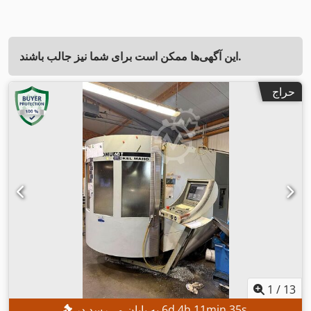
این آگهی‌ها ممکن است برای شما نیز جالب باشند.
حراج
1
/
13
s
33
min
11
h
4
d
6
به پایان می‌رسد در