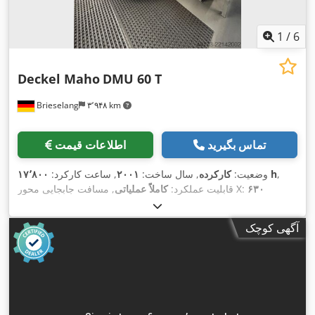
1
/
6
Deckel Maho
DMU 60 T
Brieselang
۳٬۹۴۸ km
تماس بگیرید
اطلاعات قیمت
,
۱۷٬۸۰۰ h
وضعیت:
کارکرده
, سال ساخت:
۲۰۰۱
, ساعت کارکرد:
۶۳۰
, مسافت جابجایی محور X:
قابلیت عملکرد:
کاملاً عملیاتی
۵۶۰ میلی‌متر
, مسافت حرکت
, مسافت حرکت محور Y:
میلی‌متر
, مدل کنترلر:
Heidenhain
, تولیدکننده کنترلر:
۵۶۰ میلی‌متر
محور Z:
آگهی کوچک
, عرض میز:
۶۰۰ میلی‌متر
, طول میز:
۱٬۰۰۰ میلی‌متر
,
TNC 430
ظرفیت بار میز:
۵۰۰ کیلوگرم
, حداکثر سرعت اسپیندل:
۱۲٬۰۰۰ دور/
, توان موتور اسپیندل:
۱۷٬۸۰۰ h
دقیقه
, ساعت کارکرد اسپیندل:
,
۱۵٬۰۰۰ وات
, تجهیزات:
مستندات / راهنما