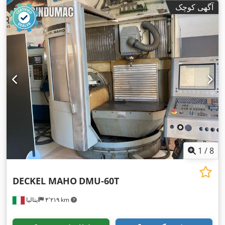
آگهی کوچک
1
/
8
DECKEL MAHO
DMU-60T
۴٬۲۱۹ km
ایتالیا