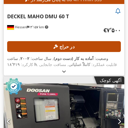
DECKEL MAHO
DMU 60 T
Hessen
۴٬۱۵۷ km
‎€۷٬۵۰۰
در حراج
وضعیت:
آماده به کار (دست دوم)
, سال ساخت:
۲۰۰۲
, ساعت
, قابلیت عملکرد:
کاملاً عملیاتی
, مسافت جابجایی
۱۸٬۴۱۹ h
کارکرد:
۵۶۰ میلی‌متر
,
, مسافت حرکت محور Y:
۶۳۰ میلی‌متر
محور X:
۵۶۰ میلی‌متر
, حداکثر وزن قطعه کار:
۳۵۰
مسافت حرکت محور Z:
آگهی کوچک
,
کیلوگرم
, تعداد جایگاه‌ها در مگزین ابزار:
۲۴