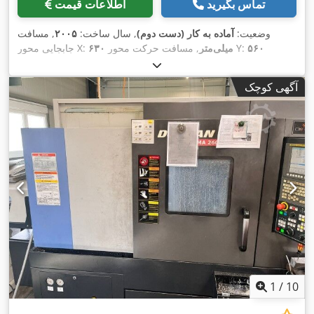
تماس بگیرید
اطلاعات قیمت
وضعیت:
آماده به کار (دست دوم)
, سال ساخت:
۲۰۰۵
, مسافت
۵۶۰
, مسافت حرکت محور Y:
۶۳۰ میلی‌متر
جابجایی محور X:
۵۶۰ میلی‌متر
, ارتفاع کل:
۲٬۵۰۰
, مسافت حرکت محور Z:
میلی‌متر
میلی‌متر
, ظرفیت بار میز:
۴۰۰ کیلوگرم
, حداکثر سرعت اسپیندل:
آگهی کوچک
,
۱۸٬۰۰۰ دور/دقیقه
, تعداد محور:
۴
1
/
10