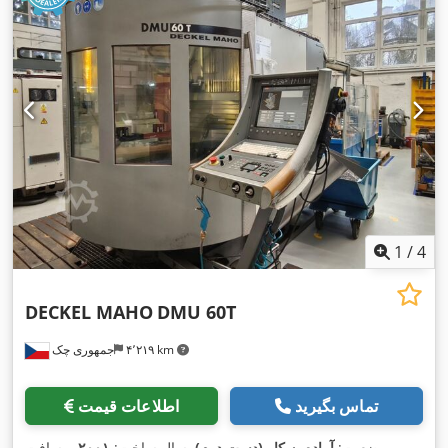
میلی‌متر
, طول میز:
۱٬۵۰۰ میلی‌متر
, ظرفیت بار میز:
۵۵۰ کیلوگرم
,
,
قطر میز چرخان:
۸۰۰ میلی‌متر
, توان موتور اسپیندل:
۲۰٬۰۰۰ وات
1
/
4
DECKEL MAHO
DMU 60T
۴٬۲۱۹ km
جمهوری چک
تماس بگیرید
اطلاعات قیمت
وضعیت:
آماده به کار (دست دوم)
, سال ساخت:
۲۰۰۱
, مسافت