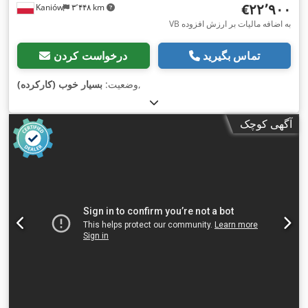
‎€۲۲٬۹۰۰
Kaniów
۳٬۴۴۸ km
VB به اضافه مالیات بر ارزش افزوده
تماس بگیرید
درخواست کردن
,
وضعیت:
بسیار خوب (کارکرده)
آگهی کوچک