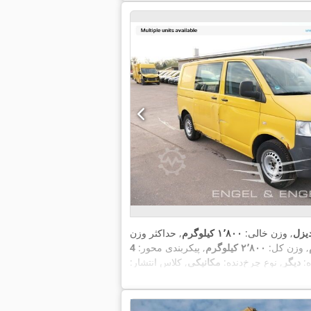
یزل
, وزن خالی:
۱٬۸۰۰ کیلوگرم
, حداکثر وزن
, وزن کل:
۲٬۸۰۰ کیلوگرم
, پیکربندی محور:
ه:
دیگر
, نوع چرخ‌دنده:
مکانیکی
, کلاس انتشار:
ضای بارگیری:
۱٬۶۰۰ میلی‌متر
, ارتفاع فضای
فاع سازه:
۱٬۹۹۰ میلی‌متر
, تجهیزات:
اِی‌بی‌اِس‎, برنامه پایداری الکترونیکی (ESP), رایانه‌ی روی برد, سیستم ایموبیلایزر,
,
قفل مرکزی, کنترل کشش