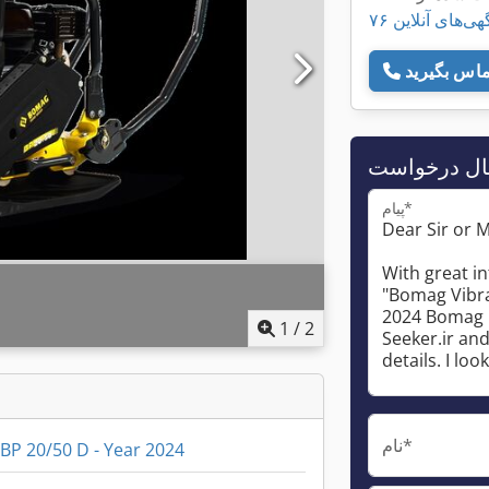
 آگهی‌های آنلاین
ال درخواست
پیام*
1
/
2
نام*
BP 20/50 D - Year 2024