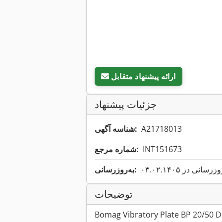
ارائه پیشنهاد متقابل
جزئیات پیشنهاد
A21718013
شناسه آگهی:
INT151673
شماره مرجع:
انی در ۰۳.۰۲.۱۴۰۵
به‌روزرسانی:
توضیحات
Bomag Vibratory Plate BP 20/50 