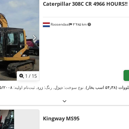
Caterpillar
308C CR 4966 HOURS!!
Roosendaal
۴٬۴۸۵ km
1
/
15
, نوع سوخت:
دیزل
, رنگ:
زرد
, ثبت‌نام اولیه:
۵/۲۰۰۸
Kingway
MS95