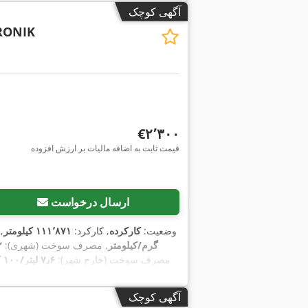
آگهی کوچک
TRONIK
‎€۲٬۳۰۰
قیمت ثابت به اضافه مالیات بر ارزش افزوده
ارسال درخواست
وضعیت:
کارکرده
, کارکرد:
۱۱۱٬۸۷۱ کیلومتر
,
۲۲۷ گرم/کیلومتر
, مصرف سوخت (شهری):
۰٫۲
مصرف سوخت (خارج شهر):
۷٫۶ لیتر/۱۰۰ کیلومتر
یورو۴
, سیستم تعلیق:
دیگر
, تعداد صندلی‌
آگهی کوچک