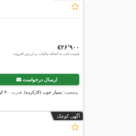
‎€۲۶٬۹۰۰
قیمت ثابت به اضافه مالیات بر ارزش افزوده
ارسال درخواست
وضعیت:
بسیار خوب (کارکرده)
, قدرت:
۴۰ کیلووات (۵۴٫۳۸ اسب بخار)
آگهی کوچک