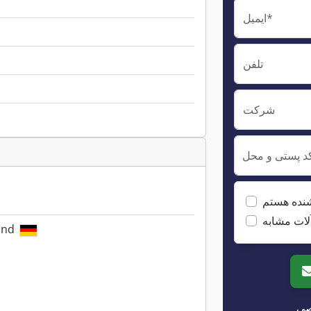
ایمیل*
تلفن
شرکت
د پستی و محل
نده هستم
لات مشابه
land
صی