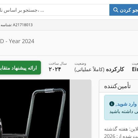
و کردن
شناسه آگهی: A21718013
D - Year 2024
عیت
وضعیت
سال ساخت
ارائه پیشنهاد متقاب
E
کارکرده
۲۰۲۴
(کاملاً عملیاتی)
تأمین‌کننده
 وارد شوید,
لاین: هفته گذشته
ت شده از: 2026