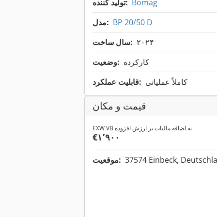
Bomag
تولید کننده:
BP 20/50 D
مدل:
۲۰۲۴
سال ساخت:
کارکرده
وضعیت:
کاملاً عملیاتی
قابلیت عملکرد:
قیمت و مکان
EXW VB به اضافه مالیات بر ارزش افزوده
‎€۱٬۹۰۰
37574 Einbeck, Deutsch
موقعیت: