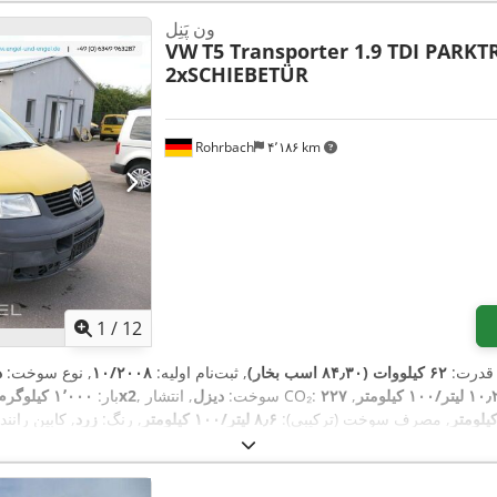
ون پَنِل
VW
T5 Transporter 1.9 TDI PARK
2xSCHIEBETÜR
Rohrbach
۴٬۱۸۶ km
1
/
12
 قدرت:
۶۲ کیلووات (۸۴٫۳۰ اسب بخار)
, ثبت‌نام اولیه:
۱۰/۲۰۰۸
, نوع سوخت:
د
۱ لیتر/۱۰۰ کیلومتر
,
, انتشار CO₂:
, سوخت:
دیزل
4x2
بار:
۱٬۰۰۰ کیلوگرم
, مصرف سوخت (ترکیبی):
۸٫۶ لیتر/۱۰۰ کیلومتر
, رنگ:
زرد
, کابین رانند
ها:
۳
, طول کل:
۴٬۸۹۰ میلی‌متر
, طول فضای بارگیری:
۲٬۵۰۰ میلی‌متر
, عرض ف
بارگیری:
۱٬۳۰۰ میلی‌متر
, سال ساخت:
۲۰۰۸
, ارت