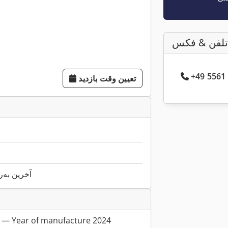
تلفن & فکس
تعیین وقت بازدید
آخرین به‌روزرس
D — Year of manufacture 2024