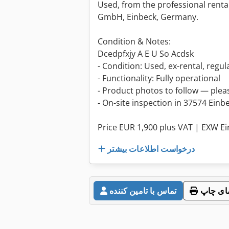
Used, from the professional renta
GmbH, Einbeck, Germany.
Condition & Notes:
Dcedpfxjy A E U So Acdsk
- Condition: Used, ex-rental, regul
- Functionality: Fully operational
- Product photos to follow — plea
- On-site inspection in 37574 Ein
Price EUR 1,900 plus VAT | EXW E
درخواست اطلاعات بیشتر
ای چاپ
تماس با تامین کننده