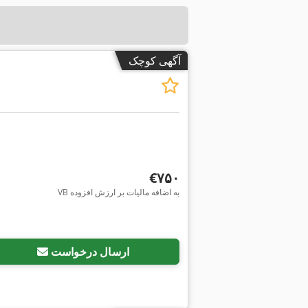
آگهی کوچک
‎€۷۵۰
VB به اضافه مالیات بر ارزش افزوده
ارسال درخواست