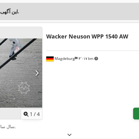
این آگهی‌ها ممکن است برای شما نیز جالب باشند.
Wacker Neuson
WPP 1540 AW
Magdeburg
۴٬۰۱۷ km
1
/
4
,
سال سا