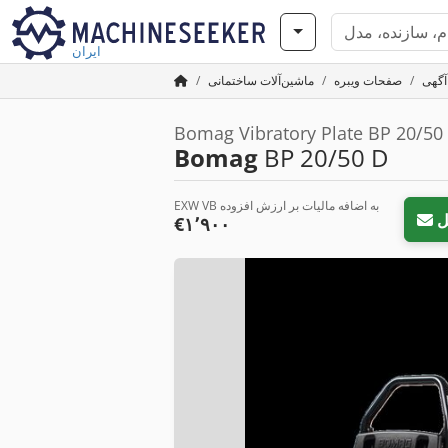
ایران
صفحات ویبره
ماشین‌آلات ساختمانی
Bomag Vibratory Plate BP 20/50 
Bomag
BP 20/50 D
EXW VB به اضافه مالیات بر ارزش افزوده
ل
‎€۱٬۹۰۰