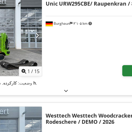
Unic
URW295CBE/ Raupenkran / 8
Burghaun
۴٬۱۰۵ km
1
/
15
,
۶۴۲ h
وضعیت:
کارکرده
, 
Westtech
Westtech Woodcracker
Rodeschere / DEMO / 2026