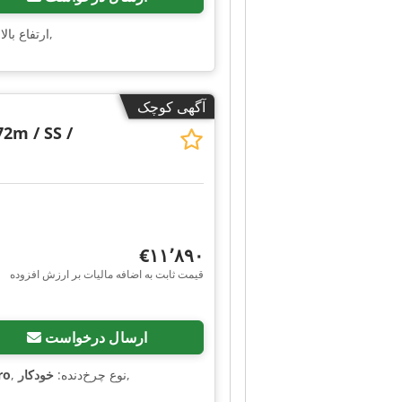
,
, ارتفاع با
آگهی کوچک
72m / SS /
‎€۱۱٬۸۹۰
قیمت ثابت به اضافه مالیات بر ارزش افزوده
ارسال درخواست
,
, نوع چرخ‌دنده:
خودکار
ro