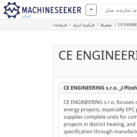
ایران
موتورها
فن‌آوری انرژی
فروشنده
CE ENGINEERI
CE ENGINEERING s.r.o. از Plzeň
CE ENGINEERING s.r.o. focuses 
energy projects, especially EPC 
supplies complete units for co
projects in district heating, an
specification through manufactu