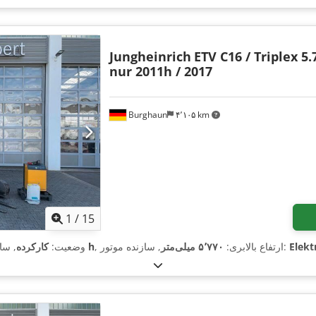
Jungheinrich
ETV C16 / Triplex 5.
nur 2011h / 2017
Burghaun
۴٬۱۰۵ km
1
/
15
Elekt
, سازنده موتور:
, ارتفاع بالابری:
۵٬۷۷۰ میلی‌متر
۲٬۰۱۱ h
وضعیت:
کارکرده
, س