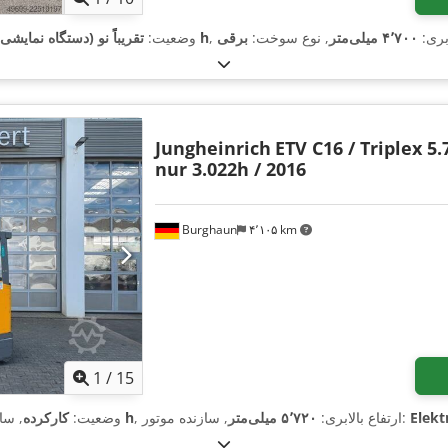
لابری:
۴٬۷۰۰ میلی‌متر
, نوع سوخت:
برقی
۱ h
وضعیت:
تقریباً نو (دستگاه نمایشی)
Jungheinrich
ETV C16 / Triplex 5.
nur 3.022h / 2016
Burghaun
۴٬۱۰۵ km
1
/
15
Elekt
, سازنده موتور:
, ارتفاع بالابری:
۵٬۷۲۰ میلی‌متر
۳٬۰۲۲ h
وضعیت:
کارکرده
, س