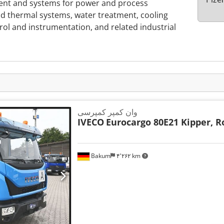
nt and systems for power and process
nd thermal systems, water treatment, cooling
rol and instrumentation, and related industrial
وان کمپر کمپرسی
IVECO
Eurocargo 80E21 Kipper, R
Bakum
۴٬۲۶۲ km