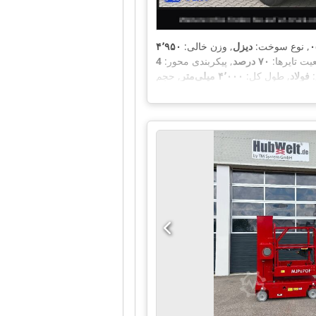
۰
, نوع سوخت:
دیزل
, وزن خالی:
۴٬۹۵۰
یت تایرها:
۷۰ درصد
, پیکربندی محور:
:
فولاد
, طول کل:
۴٬۰۰۰ میلی‌متر
, حجم
اع فضای بارگیری:
۴۰۰ میلی‌متر
, ساعت
ی روی برد, سیستم
۱۱۹٬۶۵۰ h
کارکرد:
ایزر, فیلتر دوده, قفل مرکزی, هیدرولیک