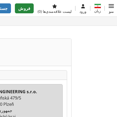
فروش
جستج
زبان
منو
ورود
لیست علاقه‌مندی‌ها
(0)
NGINEERING s.r.o.
ňská 479/5
0 Plzeň
جمهوری
ňský kraj