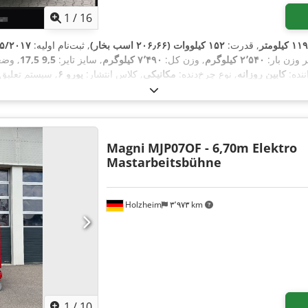
1
/
16
یلومتر
, قدرت:
۱۵۲ کیلووات (۲۰۶٫۶۶ اسب بخار)
, ثبت‌نام اولیه:
۵/۲۰۱۷
ر وزن بار:
۲٬۵۴۰ کیلوگرم
, وزن کل:
۷٬۴۹۰ کیلوگرم
, سایز تایر:
9,5 17,5
, وضع
ننده:
کابین روزانه
, نوع چرخ‌دنده:
مکانیکی
, کلاس انتشار:
یورو ۶
, سیستم تعلیق
 فضای بارگیری:
۴٬۰۰۰ میلی‌متر
, عرض فضای بارگیری:
۲٬۳۰۰ میلی‌متر
, ارتف
تایر عقب:
9,5 17,5
, تجهیزات:
اتصال یدک‌کش, ثبت کامیون, در کشویی, رایانه‌
,
ایموبیل
Magni
MJP07OF - 6,70m Elektro
Mastarbeitsbühne
Holzheim
۳٬۹۷۳ km
1
/
10