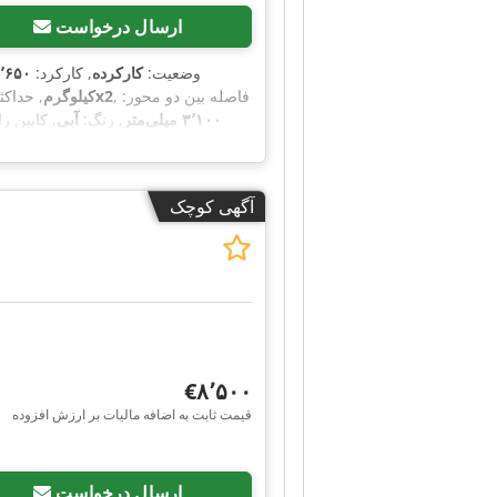
ارسال درخواست
وضعیت:
کارکرده
, کارکرد:
۱۱۹٬۶۵۰ ک
, فاصله بین دو محور:
4x2
کیلوگرم
, حداکث
۳٬۱۰۰ میلی‌متر
, رنگ:
آبی
, کابین را
فضای بارگیری:
۳ متر مکعب
, طول
, اندازه لاستیک جلو:
9,5 17,5
, سایز 
آگهی کوچک
‎€۸٬۵۰۰
قیمت ثابت به اضافه مالیات بر ارزش افزوده
ارسال درخواست