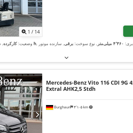
1
/
14
لابری:
۴٬۳۶۰ میلی‌متر
, نوع سوخت:
برقی
۵۳۴ h
وضعیت:
کارکرده
, 
Mercedes-Benz
Vito 116 CDI 9G 
Extral AHK2,5 Stdh
Burghaun
۴٬۱۰۵ km