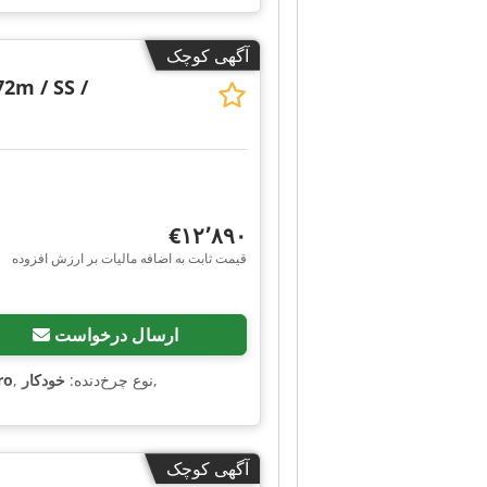
آگهی کوچک
72m / SS /
‎€۱۲٬۸۹۰
قیمت ثابت به اضافه مالیات بر ارزش افزوده
ارسال درخواست
,
, نوع چرخ‌دنده:
خودکار
ro
آگهی کوچک