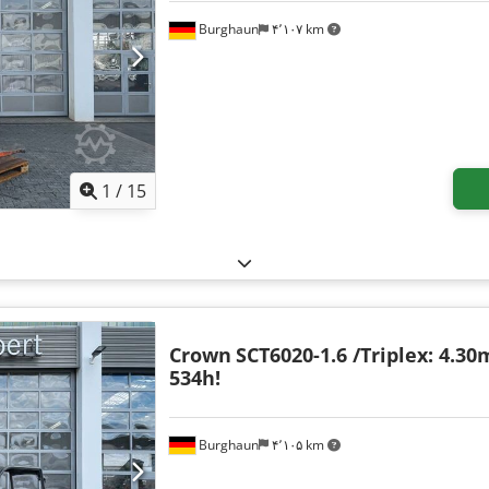
Burghaun
۴٬۱۰۷ km
1
/
15
Crown
SCT6020-1.6 /Triplex: 4.30m
534h!
Burghaun
۴٬۱۰۵ km