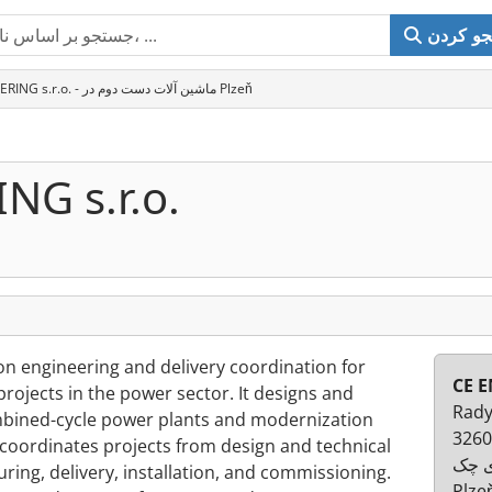
و کردن
CE ENGINEERING s.r.o. - ماشین آلات دست دوم در Plzeň
NG s.r.o.
on engineering and delivery coordination for
CE E
projects in the power sector. It designs and
Rady
mbined-cycle power plants and modernization
3260
d coordinates projects from design and technical
 چک
ring, delivery, installation, and commissioning.
Plze