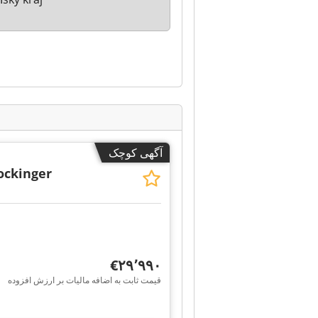
آگهی کوچک
ockinger
‎€۲۹٬۹۹۰
قیمت ثابت به اضافه مالیات بر ارزش افزوده