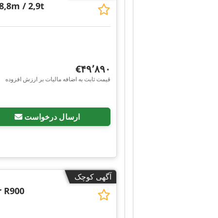
,8m / 2,9t
‎€۴۹٬۸۹۰
قیمت ثابت به اضافه مالیات بر ارزش افزوده
ارسال درخواست
آگهی کوچک
 R900